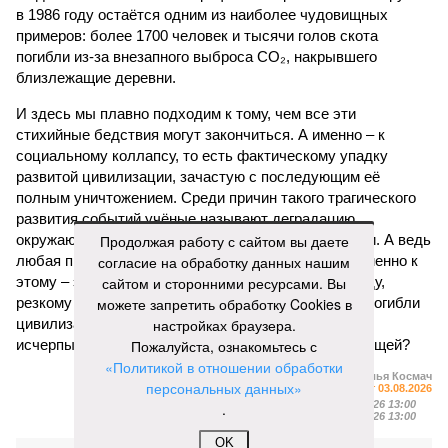
в 1986 году остаётся одним из наиболее чудовищных
примеров: более 1700 человек и тысячи голов скота
погибли из-за внезапного выброса CO₂, накрывшего
близлежащие деревни.
И здесь мы плавно подходим к тому, чем все эти
стихийные бедствия могут закончиться. А именно – к
социальному коллапсу, то есть фактическому упадку
развитой цивилизации, зачастую с последующим её
полным уничтожением. Среди причин такого трагического
развития событий учёные называют деградацию
окружающей среды, истощение ресурсов и болезни. А ведь
Продолжая работу с сайтом вы даете
любая природная катастрофа непременно ведёт именно к
согласие на обработку данных нашим
этому – экономическому кризису, эпидемиям, голоду,
сайтом и сторонними ресурсами. Вы
резкому сокращению численности населения. Так погибли
можете запретить обработку Cookies в
цивилизации шумеров, майя, кхмеров – список не
настройках браузера.
исчерпывающий. Какая цивилизация будет следующей?
Пожалуйста, ознакомьтесь с
«Политикой в отношении обработки
Илья Космач
персональных данных»
Газета
«Наша версия» №29 от 03.08.2026
Опубликовано:
05.08.2026 13:00
.
Отредактировано:
05.08.2026 13:00
OK