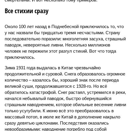
Все стихии сразу
Около 100 лет назад в Поднебесной приключилось то, что
у нас назвали бы тридцатью тремя несчастьями. Страну
последовательно поразили: многолетняя засуха, страшный
паводок, невероятные ливни. Несколько миллионов
человек не пережили этот разгул стихий. Вот что тогда
приключилось.
Зима 1931 года выдалась в Китае чрезвычайно
продолжительной и суровой. Снега образовалось огромное
количество – казалось бы, хороший знак после периода
великой суши, продолжавшегося с 1928-го. Но всё
обратилось катастрофой. Снег растаял, устремился в реки,
начался небывалый паводок, быстро обернувшийся
страшным наводнением, которое обильные весенние ливни
только усугубили. К июню всё это преобразовалось в
массовый потоп, в июле же Китай в дополнение накрыло
сразу девятью циклонами. Последствия оказались
невообразимыми: наводнение погребло под собой