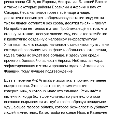
риска запад США, юг Европы, Австралия, Ближний Восток,
а также некоторые районы Бразилии и Африки к югу от
Сахары. Леса начинают гореть всё чаще и чаще,
достаточно посмотреть общемировую статистику; сотни
тысяч людей остаются без крова, десятки тысяч – гибнут.
Но проблема не только в этом. Проблема ещё и в том, что
огонь уничтожает лесную экосистему, сельское хозяйство
и кропотливо созданную человеком инфраструктуру.
Учитывая то, что пожары начинают становиться чуть ли не
ежегодной реальностью на фоне глобального потепления,
год за годом их будет всё больше, и здесь уже среди
прочего в большой опасности Европа. Небывалая жара,
зафиксированная в этом и прошлом годах в Италии и во
Франции, тому лучшее подтверждение.
Есть в перечне A-Z Animals и экзотика, впрочем, не менее
смертоносная. Это, в частности, «лимнические
извержения», о которых мало кто слышал. Речь идёт о
явлениях, когда большое количество углекислого газа
внезапно вырывается из глубин озёр, образуя невидимое
удушающее газовое облако, которое безжалостно убивает
людей и животных. Катастрофа на озере Ньос в Камеруне