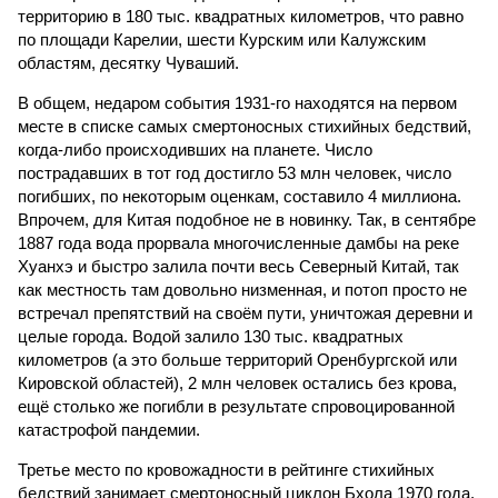
территорию в 180 тыс. квадратных километров, что равно
по площади Карелии, шести Курским или Калужским
областям, десятку Чуваший.
В общем, недаром события 1931-го находятся на первом
месте в списке самых смертоносных стихийных бедствий,
когда-либо происходивших на планете. Число
пострадавших в тот год достигло 53 млн человек, число
погибших, по некоторым оценкам, составило 4 миллиона.
Впрочем, для Китая подобное не в новинку. Так, в сентябре
1887 года вода прорвала многочисленные дамбы на реке
Хуанхэ и быстро залила почти весь Северный Китай, так
как местность там довольно низменная, и потоп просто не
встречал препятствий на своём пути, уничтожая деревни и
целые города. Водой залило 130 тыс. квадратных
километров (а это больше территорий Оренбургской или
Кировской областей), 2 млн человек остались без крова,
ещё столько же погибли в результате спровоцированной
катастрофой пандемии.
Третье место по кровожадности в рейтинге стихийных
бедствий занимает смертоносный циклон Бхола 1970 года,