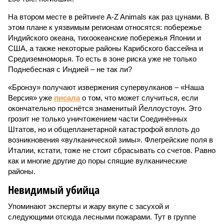
На втором месте в рейтинге A-Z Animals как раз цунами. В
этом плане к уязвимым регионам относятся: побережье
Индийского океана, тихо­океанские побережья Японии и
США, а также некоторые районы Карибского бассейна и
Средиземноморья. То есть в зоне риска уже не только
Поднебесная с Индией – не так ли?
«Бронзу» получают извержения супервулканов – «Наша
Версия» уже
писала
о том, что может случиться, если
окончательно проснётся знаменитый Йеллоустоун. Это
грозит не только уничтожением части Соединённых
Штатов, но и общепланетарной катастрофой вплоть до
возникновения «вулканической зимы». Флегрейские поля в
Италии, кстати, тоже не стоит сбрасывать со счетов. Равно
как и многие другие до поры спящие вулканические
районы.
Невидимый убийца
Упоминают эксперты и жару вкупе с засухой и
следующими отсюда лесными пожарами. Тут в группе