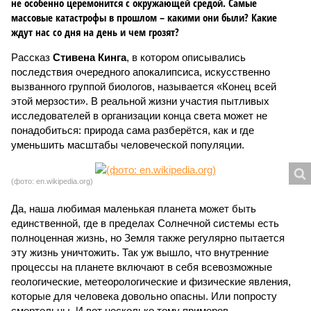
не особенно церемонится с окружающей средой. Самые
массовые катастрофы в прошлом – какими они были? Какие
ждут нас со дня на день и чем грозят?
Рассказ
Стивена Кинга
, в котором описывались
последствия очередного апокалипсиса, искусственно
вызванного группой биологов, называется «Конец всей
этой мерзости». В реальной жизни участия пытливых
исследователей в организации конца света может не
понадобиться: природа сама разберётся, как и где
уменьшить масштабы человеческой популяции.
(фото: en.wikipedia.org)
Да, наша любимая маленькая планета может быть
единственной, где в пределах Солнечной системы есть
полноценная жизнь, но Земля также регулярно пытается
эту жизнь уничтожить. Так уж вышло, что внутренние
процессы на планете включают в себя всевозможные
геологические, метеорологические и физические явления,
которые для человека довольно опасны. Или попросту
смертельны. И вот несколько тому примеров.