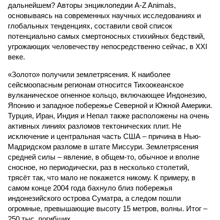
дальнейшем? Авторы энциклопедии A-Z Animals,
основываясь на современных научных исследованиях и
глобальных тенденциях, составили свой список
потенциально самых смертоносных стихийных бедствий,
угрожающих человечеству непосредственно сейчас, в XXI
веке.
«Золото» получили землетрясения. К наиболее
сейсмоопасным регионам относится Тихоокеанское
вулканическое огненное кольцо, включающее Индонезию,
Японию и западное побережье Северной и Южной Америки.
Турция, Иран, Индия и Непал также расположены на очень
активных линиях разломов тектонических плит. Не
исключение и центральная часть США – причина в Нью-
Мадридском разломе в штате Миссури. Землетрясения
средней силы – явление, в общем-то, обычное и вполне
сносное, но периодически, раз в несколько столетий,
трясёт так, что мало не покажется никому. К примеру, в
самом конце 2004 года бахнуло близ побережья
индонезийского острова Суматра, а следом пошли
огромные, превышающие высоту 15 метров, волны. Итог –
250 тыс. погибших.