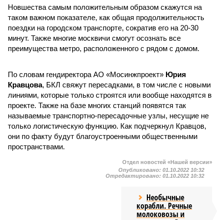
Новшества самым положительным образом скажутся на
таком важном показателе, как общая продолжительность
поездки на городском транспорте, сократив его на 20-30
минут. Также многие москвичи смогут осознать все
преимущества метро, расположенного с рядом с домом.
По словам гендиректора АО «Мосинжпроект»
Юрия
Кравцова
, БКЛ свяжут пересадками, в том числе с новыми
линиями, которые только строятся или вообще находятся в
проекте. Также на базе многих станций появятся так
называемые транспортно-пересадочные узлы, несущие не
только логистическую функцию. Как подчеркнул Кравцов,
они по факту будут благоустроенными общественными
пространствами.
Отдел новостей «Нашей версии»
Опубликовано:
01.10.2022 10:32
Отредактировано:
01.10.2022 10:32
Необычные
корабли. Речные
молоковозы и