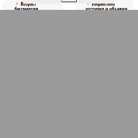
Возраст
Инфантино
бессмертия
отступил и объявил
об отказе ФИФА от
продажи доли прав
на чемпионат мира
КОММЕНТАРИИ
1
Новости smi2.ru
Версия
//
Общество
//
Мы могли бы жить сотни лет, но этого никогда не
будет
478
Возраст бессмертия
Мы могли бы жить сотни лет, но этого никогда не будет
Мы могли бы жить сотни лет, но этого никогда не будет (фото: Deep
Vision)