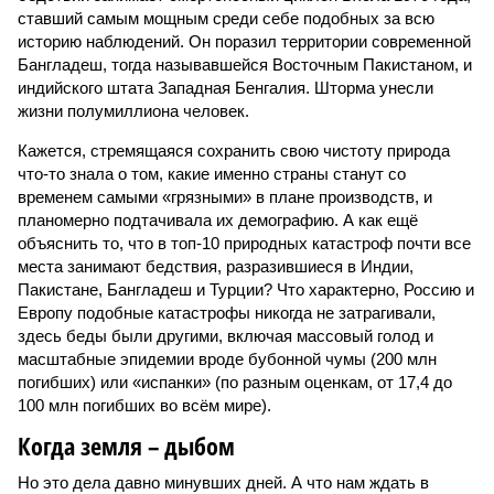
ставший самым мощным среди себе подобных за всю
историю наблюдений. Он поразил территории современной
Бангладеш, тогда называвшейся Восточным Пакистаном, и
индийского штата Западная Бенгалия. Шторма унесли
жизни полумиллиона человек.
Кажется, стремящаяся сохранить свою чистоту природа
что-то знала о том, какие именно страны станут со
временем самыми «грязными» в плане производств, и
планомерно подтачивала их демографию. А как ещё
объяснить то, что в топ-10 природных катастроф почти все
места занимают бедствия, разразившиеся в Индии,
Пакистане, Бангладеш и Турции? Что характерно, Россию и
Европу подобные катастрофы никогда не затрагивали,
здесь беды были другими, включая массовый голод и
масштабные эпидемии вроде бубонной чумы (200 млн
погибших) или «испанки» (по разным оценкам, от 17,4 до
100 млн погибших во всём мире).
Когда земля – дыбом
Но это дела давно минувших дней. А что нам ждать в