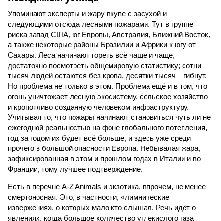
Упоминают эксперты и жару вкупе с засухой и
следующими отсюда лесными пожарами. Тут в группе
риска запад США, юг Европы, Австралия, Ближний Восток,
а также некоторые районы Бразилии и Африки к югу от
Сахары. Леса начинают гореть всё чаще и чаще,
достаточно посмотреть общемировую статистику; сотни
тысяч людей остаются без крова, десятки тысяч – гибнут.
Но проблема не только в этом. Проблема ещё и в том, что
огонь уничтожает лесную экосистему, сельское хозяйство
и кропотливо созданную человеком инфраструктуру.
Учитывая то, что пожары начинают становиться чуть ли не
ежегодной реальностью на фоне глобального потепления,
год за годом их будет всё больше, и здесь уже среди
прочего в большой опасности Европа. Небывалая жара,
зафиксированная в этом и прошлом годах в Италии и во
Франции, тому лучшее подтверждение.
Есть в перечне A-Z Animals и экзотика, впрочем, не менее
смертоносная. Это, в частности, «лимнические
извержения», о которых мало кто слышал. Речь идёт о
явлениях, когда большое количество углекислого газа