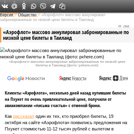
0
0
0
Федеральный выпуск
Версия
//
Общество
//
«Аэрофлот» массово аннулировал
забронированные по низкой цене билеты в Таиланд
2960
«Аэрофлот» массово аннулировал забронированные по
низкой цене билеты в Таиланд
«Аэрофлот» массово аннулировал забронированные по низкой цене
билеты в Таиланд (фото: pxhere.com)
Клиенты «Аэрофлота», несколько дней назад купившие билеты
на Пхукет по очень привлекательной цене, получили от
авиакомпании «письма счастья» с отменой брони.
Как
рассказал
один их тех, кто приобрел билеты, 19
октября на сайте «Аэрофлота» появились предложения на
Пхукет стоимостью 11-12 тысяч рублей с вылетом в