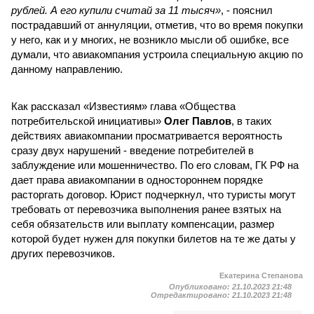
рублей. А его купили считай за 11 тысяч»
, - пояснил
пострадавший от аннуляции, отметив, что во время покупки
у него, как и у многих, не возникло мысли об ошибке, все
думали, что авиакомпания устроила специальную акцию по
данному направлению.
Как рассказал «Известиям» глава «Общества
потребительской инициативы»
Олег Павлов
, в таких
действиях авиакомпании просматривается вероятность
сразу двух нарушений - введение потребителей в
заблуждение или мошенничество. По его словам, ГК РФ на
дает права авиакомпании в одностороннем порядке
расторгать договор. Юрист подчеркнул, что туристы могут
требовать от перевозчика выполнения ранее взятых на
себя обязательств или выплату компенсации, размер
которой будет нужен для покупки билетов на те же даты у
других перевозчиков.
Екатерина Степанова
Опубликовано:
21.10.2023 21:48
Отредактировано:
21.10.2023 21:48