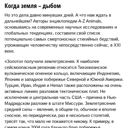
Когда земля – дыбом
Но это дела давно минувших дней. А что нам ждать в
дальнейшем? Авторы энциклопедии A-Z Animals,
основываясь на современных научных исследованиях и
глобальных тенденциях, составили свой список
потенциально самых смертоносных стихийных бедствий,
угрожающих человечеству непосредственно сейчас, в XXI
веке.
«Золото» получили землетрясения. К наиболее
сейсмоопасным регионам относится Тихоокеанское
вулканическое огненное кольцо, включающее Индонезию,
Японию и западное побережье Северной и Южной Америки.
Турция, Иран, Индия и Непал также расположены на очень
активных линиях разломов тектонических плит. Не
исключение и центральная часть США – причина в Нью-
Мадридском разломе в штате Миссури. Землетрясения
средней силы – явление, в общем-то, обычное и вполне
сносное, но периодически, раз в несколько столетий,
трясёт так, что мало не покажется никому. К примеру, в
самом конце 2004 года бахнуло близ побережья