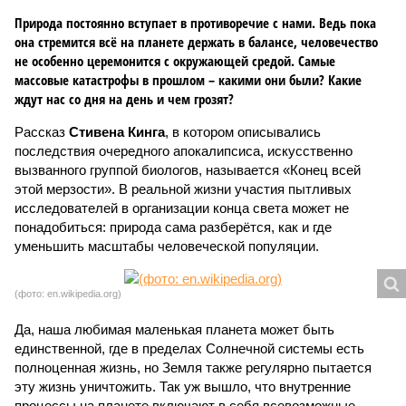
Природа постоянно вступает в противоречие с нами. Ведь пока
она стремится всё на планете держать в балансе, человечество
не особенно церемонится с окружающей средой. Самые
массовые катастрофы в прошлом – какими они были? Какие
ждут нас со дня на день и чем грозят?
Рассказ
Стивена Кинга
, в котором описывались
последствия очередного апокалипсиса, искусственно
вызванного группой биологов, называется «Конец всей
этой мерзости». В реальной жизни участия пытливых
исследователей в организации конца света может не
понадобиться: природа сама разберётся, как и где
уменьшить масштабы человеческой популяции.
(фото: en.wikipedia.org)
Да, наша любимая маленькая планета может быть
единственной, где в пределах Солнечной системы есть
полноценная жизнь, но Земля также регулярно пытается
эту жизнь уничтожить. Так уж вышло, что внутренние
процессы на планете включают в себя всевозможные