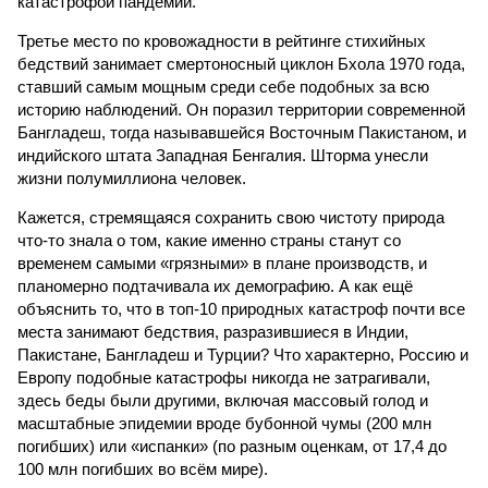
катастрофой пандемии.
Третье место по кровожадности в рейтинге стихийных
бедствий занимает смертоносный циклон Бхола 1970 года,
ставший самым мощным среди себе подобных за всю
историю наблюдений. Он поразил территории современной
Бангладеш, тогда называвшейся Восточным Пакистаном, и
индийского штата Западная Бенгалия. Шторма унесли
жизни полумиллиона человек.
Кажется, стремящаяся сохранить свою чистоту природа
что-то знала о том, какие именно страны станут со
временем самыми «грязными» в плане производств, и
планомерно подтачивала их демографию. А как ещё
объяснить то, что в топ-10 природных катастроф почти все
места занимают бедствия, разразившиеся в Индии,
Пакистане, Бангладеш и Турции? Что характерно, Россию и
Европу подобные катастрофы никогда не затрагивали,
здесь беды были другими, включая массовый голод и
масштабные эпидемии вроде бубонной чумы (200 млн
погибших) или «испанки» (по разным оценкам, от 17,4 до
100 млн погибших во всём мире).