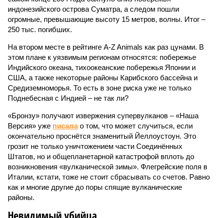
индонезийского острова Суматра, а следом пошли
огромные, превышающие высоту 15 метров, волны. Итог –
250 тыс. погибших.
На втором месте в рейтинге A-Z Animals как раз цунами. В
этом плане к уязвимым регионам относятся: побережье
Индийского океана, тихо­океанские побережья Японии и
США, а также некоторые районы Карибского бассейна и
Средиземноморья. То есть в зоне риска уже не только
Поднебесная с Индией – не так ли?
«Бронзу» получают извержения супервулканов – «Наша
Версия» уже
писала
о том, что может случиться, если
окончательно проснётся знаменитый Йеллоустоун. Это
грозит не только уничтожением части Соединённых
Штатов, но и общепланетарной катастрофой вплоть до
возникновения «вулканической зимы». Флегрейские поля в
Италии, кстати, тоже не стоит сбрасывать со счетов. Равно
как и многие другие до поры спящие вулканические
районы.
Невидимый убийца