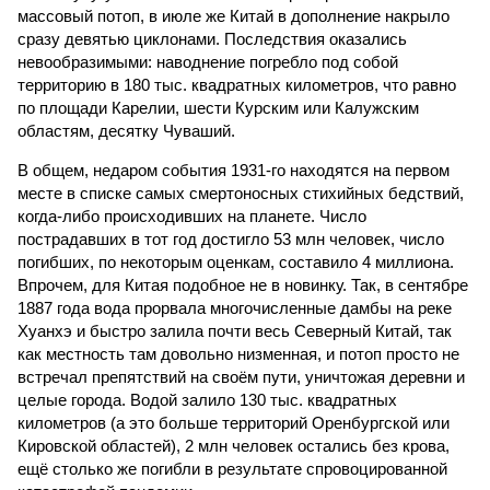
массовый потоп, в июле же Китай в дополнение накрыло
сразу девятью циклонами. Последствия оказались
невообразимыми: наводнение погребло под собой
территорию в 180 тыс. квадратных километров, что равно
по площади Карелии, шести Курским или Калужским
областям, десятку Чуваший.
В общем, недаром события 1931-го находятся на первом
месте в списке самых смертоносных стихийных бедствий,
когда-либо происходивших на планете. Число
пострадавших в тот год достигло 53 млн человек, число
погибших, по некоторым оценкам, составило 4 миллиона.
Впрочем, для Китая подобное не в новинку. Так, в сентябре
1887 года вода прорвала многочисленные дамбы на реке
Хуанхэ и быстро залила почти весь Северный Китай, так
как местность там довольно низменная, и потоп просто не
встречал препятствий на своём пути, уничтожая деревни и
целые города. Водой залило 130 тыс. квадратных
километров (а это больше территорий Оренбургской или
Кировской областей), 2 млн человек остались без крова,
ещё столько же погибли в результате спровоцированной