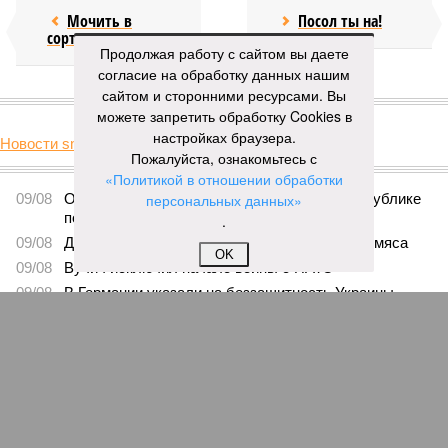
Мочить в
Посол ты на!
сортире
Продолжая работу с сайтом вы даете
согласие на обработку данных нашим
сайтом и сторонними ресурсами. Вы
КОММЕНТАРИИ
0
можете запретить обработку Cookies в
настройках браузера.
Новости smi2.ru
Пожалуйста, ознакомьтесь с
Версия
//
Украина
//
Киев перешёл к террору гражданских, пора давать
«Политикой в отношении обработки
адекватный ответ
персональных данных»
184
Мочить в сортире
.
OK
Киев перешёл к террору гражданских, пора давать
адекватный ответ