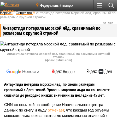
Федеральный выпуск
Версия
//
Общество
//
Антарктида потеряла морской лёд, сравнимый по
размерам с крупной страной
2002
Антарктида потеряла морской лёд, сравнимый по
размерам с крупной страной
Антарктида потеряла морской лёд, сравнимый по размерам с крупной
страной
(фото: pxfuel.com)
Антарктида потеряла морской лёд, по своим размерам
сравнимый с Аргентиной. Уровень морского льда на континенте
снизился до рекордно низких значений за последние 45 лет.
CNN со ссылкой на сообщение Национального центра
данных по снегу и льду
отмечает
, что каждый год объёмы
морского льда сокращаются до минимальных значений к