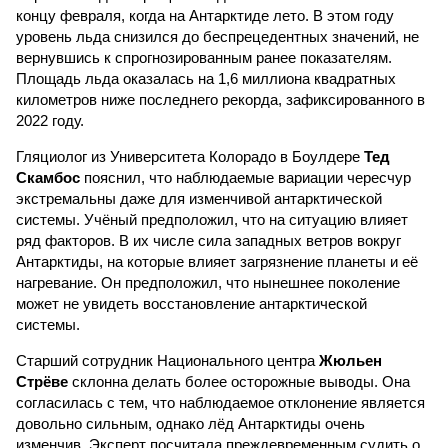
концу февраля, когда на Антарктиде лето. В этом году
уровень льда снизился до беспрецедентных значений, не
вернувшись к спрогнозированным ранее показателям.
Площадь льда оказалась на 1,6 миллиона квадратных
километров ниже последнего рекорда, зафиксированного в
2022 году.
Гляциолог из Университета Колорадо в Боулдере
Тед
Скамбос
пояснил, что наблюдаемые вариации чересчур
экстремальны даже для изменчивой антарктической
системы. Учёный предположил, что на ситуацию влияет
ряд факторов. В их числе сила западных ветров вокруг
Антарктиды, на которые влияет загрязнение планеты и её
нагревание. Он предположил, что нынешнее поколение
может не увидеть восстановление антарктической
системы.
Старший сотрудник Национального центра
Жюльен
Стрёве
склонна делать более осторожные выводы. Она
согласилась с тем, что наблюдаемое отклонение является
довольно сильным, однако лёд Антарктиды очень
изменчив. Эксперт посчитала преждевременным судить о