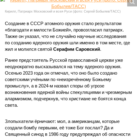
Кирилл, Патриарх Московский и всея Руси (фото: Сергей Бобылев/ТАСС)
Создание в СССР атомного оружия стало результатом
«благодати и милости Божией», провозгласил патриарх.
Также он указал, что не случайно научные исследования
по созданию ядерного оружия шли именно в том месте, где
жил и молился святой
Серафим Саровский
.
Ранее предстоятель Русской православной церкви уже
неоднократно высказывался на тему ядерного оружия.
Осенью 2023 года он отмечал, что оно было создано
советскими учёными по «неизречённому Божьему
промыслу», а в 2024-м назвал споры об угрозе
возникновения ядерной войны спекуляциями и чрезмерным
алармизмом, подчеркнув, что христиане не боятся конца
света.
Злопыхатели ёрничают: мол, а американцам, которые
создали бомбу первыми, её тоже Бог послал? Да и
Священный синод в 1986 году предупреждал об опасности