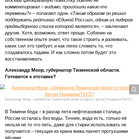
Москвы федеральную повестку обычно не
комментировал – видимо, произошли какие-то
перемены?»
– полагают одни.
«Таким образом он решил
поддержать рейтинги «Единой России», одним из лидеров
предвыборного списка которой является»,
– заключают
другие. Хотя, возможно, ответ проще. Собянин на
собственном опыте знает, что такое строить и развивать,
каких сил это требует, и как легко сломать то, что
создавалось годами. И как сложно потом будет это
восстанавливать.
Александр Моор, губернатор Тюменской области.
Готовится к отставке?
Александр Моор, губернатор Тюменской области (фото: Артем Геодакян/ТАСС)
В Тюмени беда – в разгар лета нефтегазовая столица
России осталась без воды. Точнее, вода есть, только её
нельзя не то что пить, даже для стирки использовать не
получается – текущая из крана жижа пахнет протухшими
яйцами.