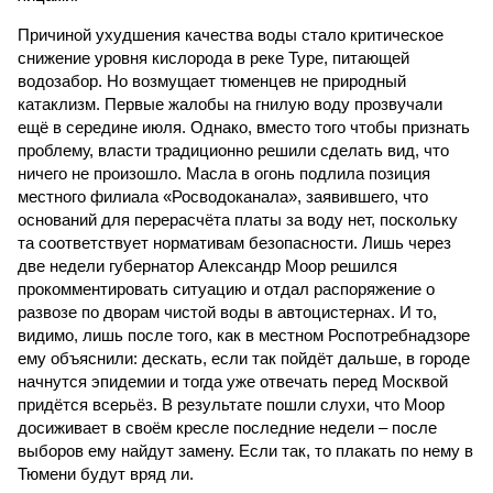
Причиной ухудшения качества воды стало критическое
снижение уровня кислорода в реке Туре, питающей
водозабор. Но возмущает тюменцев не природный
катаклизм. Первые жалобы на гнилую воду прозвучали
ещё в середине июля. Однако, вместо того чтобы признать
проблему, власти традиционно решили сделать вид, что
ничего не произошло. Масла в огонь подлила позиция
местного филиала «Росводоканала», заявившего, что
оснований для перерасчёта платы за воду нет, поскольку
та соответствует нормативам безопасности. Лишь через
две недели губернатор Александр Моор решился
прокомментировать ситуацию и отдал распоряжение о
развозе по дворам чистой воды в автоцистернах. И то,
видимо, лишь после того, как в местном Роспотребнадзоре
ему объяснили: дескать, если так пойдёт дальше, в городе
начнутся эпидемии и тогда уже отвечать перед Москвой
придётся всерьёз. В результате пошли слухи, что Моор
досиживает в своём кресле последние недели – после
выборов ему найдут замену. Если так, то плакать по нему в
Тюмени будут вряд ли.