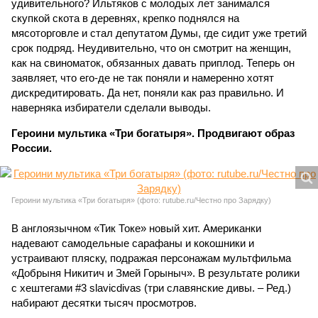
удивительного? Ильтяков с молодых лет занимался
скупкой скота в деревнях, крепко поднялся на
мясоторговле и стал депутатом Думы, где сидит уже третий
срок подряд. Неудивительно, что он смотрит на женщин,
как на свиноматок, обязанных давать приплод. Теперь он
заявляет, что его-де не так поняли и намеренно хотят
дискредитировать. Да нет, поняли как раз правильно. И
наверняка избиратели сделали выводы.
Героини мультика «Три богатыря». Продвигают образ
России.
Героини мультика «Три богатыря» (фото: rutube.ru/Честно про Зарядку)
В англоязычном «Тик Токе» новый хит. Американки
надевают самодельные сарафаны и кокошники и
устраивают пляску, подражая персонажам мультфильма
«Добрыня Никитич и Змей Горыныч». В результате ролики
с хештегами #3 slavicdivas (три славянские дивы. – Ред.)
набирают десятки тысяч просмотров.