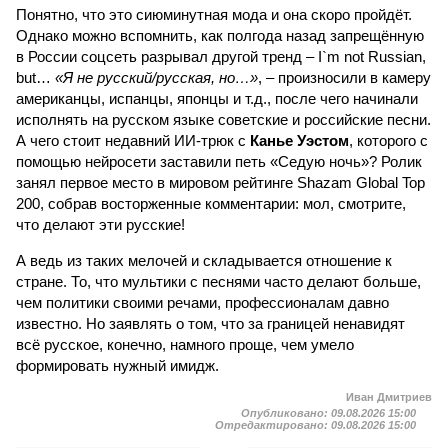
Понятно, что это сиюминутная мода и она скоро пройдёт.
Однако можно вспомнить, как полгода назад запрещённую
в России соцсеть разрывал другой тренд – I`m not Russian,
but…
«Я не русский/русская, но…»
, – произносили в камеру
американцы, испанцы, японцы и т.д., после чего начинали
исполнять на русском языке советские и российские песни.
А чего стоит недавний ИИ-трюк с
Канье Уэстом
, которого с
помощью нейросети заставили петь «Седую ночь»? Ролик
занял первое место в мировом рейтинге Shazam Global Top
200, собрав восторженные комментарии: мол, смотрите,
что делают эти русские!
А ведь из таких мелочей и складывается отношение к
стране. То, что мультики с песнями часто делают больше,
чем политики своими речами, профессионалам давно
известно. Но заявлять о том, что за границей ненавидят
всё русское, конечно, намного проще, чем умело
формировать нужный имидж.
Иван Дмитриев
Опубликовано:
09.08.2026 15:00
Отредактировано:
09.08.2026 15:00