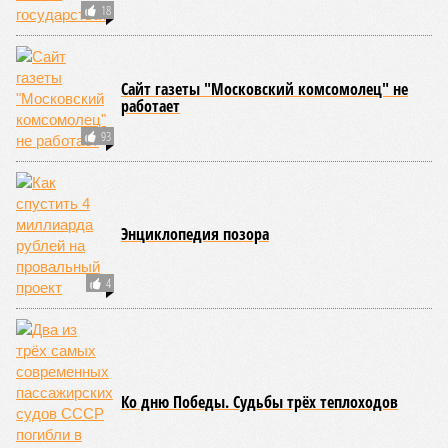
А вот мозг, от которого эта печень полностью зависит, – нет.
Согласно сколковской модели повреждение одних только
нейронов сокращает среднюю продолжительность жизни
до 194 лет, а повреждение клеток сердечной мышцы – до
208 лет. Эти результаты заставляют усомниться в мечтах
энтузиастов долголетия, таких как биохакер Брайан
Джонсон, который ежегодно тратит миллионы долларов на
попытки замедлить процесс старения и в конечном счёте
опередить саму смерть, иронизируют в New York Post.
Главная проблема и печаль в том, что не в одних только
мутациях дело.
«Наше исследование показывает, что
соматические мутации вносят значительный вклад в
старение, но сами по себе они не могут объяснить
наблюдаемую смертность, –
цитирует Medical Express
соавтора исследования
Дмитрия Крюкова
, научного
сотрудника Центра био- и медицинских технологий
Сколтеха и старшего научного сотрудника AIRI. –
Это
означает, что другие механизмы старения, такие как
потеря протеостаза, митохондриальная дисфункция или
эпигенетические изменения, вносят сопоставимый вклад
в ограничение продолжительности жизни».