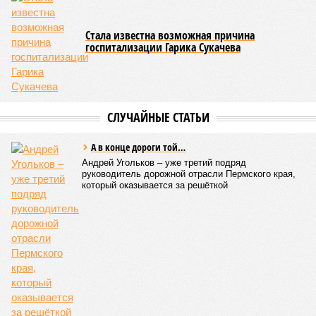
Цифры
По данным за 2025 год, лидером по средней
продолжительности жизни из всех стран стало
Княжество Монако. В общем-то, неудивительно с
учётом богатства и благополучия этого крохотного
клочка суши. Но второе место удивляет – оно,
оказывается, за Гонконгом. Если в Монако
большинство доживают до 87 лет, то в Гонконге – до
85 с копейками. «Бронза» за Японией – почти 85 лет.
Далее следуют Южная Корея, Швейцария и Австралия.
Средняя продолжительность жизни в России – 74,2
года, от лидеров рейтинга мы очень далеки. Впрочем,
Владимир Путин поставил задачу, чтобы к 2030 году
эта цифра выросла до 78 лет, а к 2036 году – до 81
года. Как это будет выполняться, неизвестно.
Эта железная печень
В своём новейшем исследовании, опубликованном в NPJ