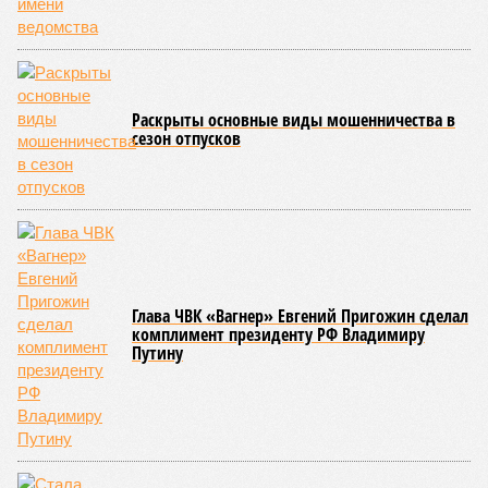
воздействием внешних факторов, условно таких как
ультрафиолет, а иногда… это просто случается. Просто
«потому что». И учёные до сих пор бьются над загадкой
почему.
Некоторые мутации не слишком разрушительны, и клетка
может существовать в слегка изменённом виде. Другие же
приводят к катастрофическим изменениям внутри неё – и
она погибает.
«У 80-летнего человека в типичной клетке
присутствуют тысячи соматических мутаций. У
организма нет механики, которая позволила бы ему
вернуться и исправить повреждения, уже записанные в
геноме,
– рассказывает
Джереми Клерк
, доцент
медицинской школы Гроссмана при Нью-Йоркском
университете.
– На протяжении десятилетий
накопившиеся повреждения снижают эффективность
работы клетки, а в некоторых случаях создают
предпосылки для развития рака»
. То есть получается, что,
какие бы антивозрастные процедуры вы ни проводили, как
бы ни пытались замедлить старение, устраняя его
причины, всё равно ничего не выйдет – мутации возьмут
своё.