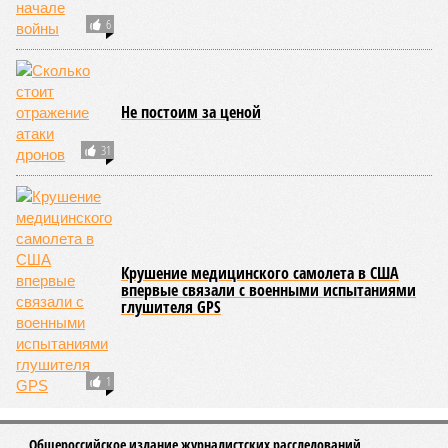
Впрочем, исключение соматических мутаций в любом
случае сильно бы продлило человеческую жизнь. Но как
их исключить? Ведь всё это зависит от множества
вводных, от обычных ошибок при делении клеток до
стрессовых факторов, состояния окружающей среды и
воздействия вирусов. На этот вопрос ответа у учёных из
Сколкова нет. Во всяком случае, пока нет.
Кстати
Самым долгоживущим человеком на Земле остаётся
француженка Жанна Кальман, родившаяся 21 февраля
1875 года в Арле и там же скончавшаяся 4 августа
1997-го, – на момент смерти ей было 122 года и 164
дня.
Всю свою жизнь она прожила в родном городе, лишь к
110 годам решившись на переезд в дом престарелых La
Maison du Lac, где через 12 лет и умерла. Покидала
свою квартиру она без особого удовольствия, но
причина расставания с родной обителью была веской: