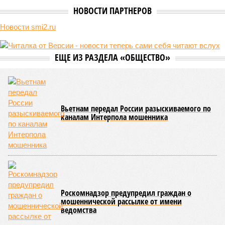
Сюжет:
Здоровье
В 2023 году в статье, опубликованной в научном издании
Cell.com, были описаны 12 признаков старения. К ним
относятся – не пугайтесь учёных терминов – повышенная
вероятность генетических мутаций при делении клетки,
неспособность контролировать выработку и поддержание
белков, а также дисфункция митохондрий. Некоторые из
этих признаков обратимы. Во всяком случае, таковы
предположения исследователей. Например, одним из
признаков биологического старения является уменьшение
длины теломер (защитных «колпачков» на концах
хромосом) – такое можно исправить и заодно увеличить
продолжительность жизни.
Но первая и главная проблема, пишет издание Medical
News Today, в соматических мутациях. Это изменения в
генетическом коде любой клетки организма (кроме
сперматозоидов и яйцеклеток), которые являются
неизбежным следствием деления клеток и происходят на
протяжении всей нашей жизни. Иногда они возникают под