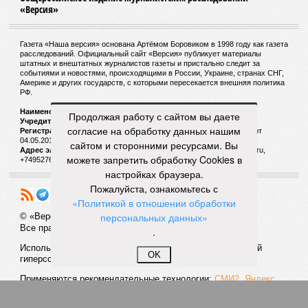
в ходе готовки женщина случайно устроила дома
пожар.
Когда Жанне Кальман было 115 лет, она упала с
лестницы и сломала бедро и с тех пор передвигалась в
инвалидном кресле. Нейропсихолог Карен Ричи раз в
полгода проводила исследования психического и
умственного состояния старушки: по словам
докторши, Кальман до самого конца сохраняла ясную
Продолжая работу с сайтом вы даете
память и ум, рассказывая Ричи стихи из своего
согласие на обработку данных нашим
детства и решая арифметические задачки.
сайтом и сторонними ресурсами. Вы
можете запретить обработку Cookies в
Александр Кузьмин
настройках браузера.
Газета
«Наша версия» №29 от 03.08.2026
Опубликовано:
04.08.2026 18:00
Пожалуйста, ознакомьтесь с
Отредактировано:
04.08.2026 18:00
«Политикой в отношении обработки
персональных данных»
Воры без
Последние
.
разбора
времена
OK
КОММЕНТАРИИ
0
ДОСЬЕ