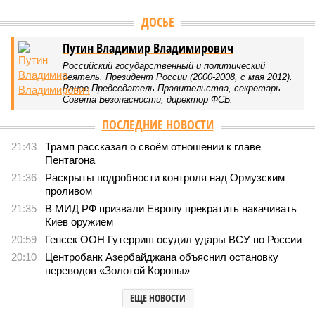
Версия
//
Общество
//
Мы могли бы жить сотни лет, но этого никогда не
будет
467
Возраст бессмертия
Мы могли бы жить сотни лет, но этого никогда не будет
Мы могли бы жить сотни лет, но этого никогда не будет (фото: Deep
Vision)
Как бы мы ни старались, достигнуть бессмертия у человека не
получится никогда, даже при самых совершенных технологиях и
самой совершенной медицине. Точку в многолетних дебатах о
долголетии поставило новое исследование российских учёных: в
теории максимальный предел жизни – 194 года. Но и этот
возраст практически вряд ли достижим – во всём виноваты
мутации ДНК.