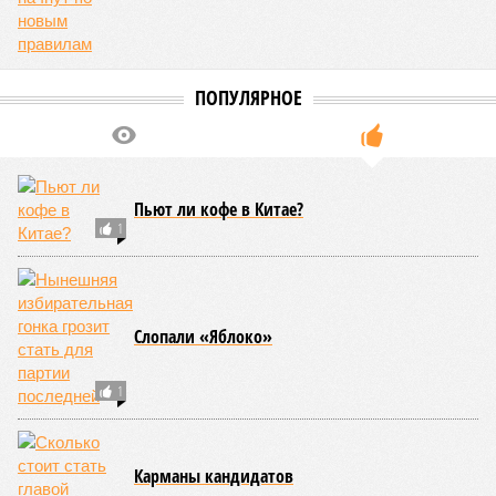
Центра био- и медицинских технологий Сколтеха и
научный сотрудник Института искусственного интеллекта
(AIRI).
Интересно, что некоторые ткани нашего организма более
устойчивы к соматическим мутациям, чем другие. В
частности, клетки печени: они с радостью заменят старые,
процветая бесконечно долго. С другой стороны, клетки
миокарда (среднего слоя сердечной мышцы) и нейроны
(клетки головного мозга) гораздо более подвержены
мутациям: если их функция деления и размножения
утрачена, восстановить её невозможно. Когда они
перестают функционировать, отказывают сердце и мозг,
что, разумеется, приводит к смерти. Авторы исследования
называют эти типы клеток «критическими точками
ограничения продолжительности жизни».
Причина ясна, но будущее в тумане
Получается, что бедная несчастная печень, вынужденная
переваривать вредную пищу и прочий алкоголь на
ежедневной основе, могла бы прожить десятки тысяч лет!