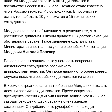
властей Молдавии сократить штат дипломатов в
посольстве России в Кишинёве. Позднее стало известно,
что в Россию вернутся 45 сотрудников. В посольстве
останутся работать 10 дипломатов и 15 технических
сотрудников.
Молдавские власти объяснили это решение тем, что
российские дипломаты якобы причастны к дестабилизации
обстановки в стране. Такое заявление сделал глава
Министерства иностранных дел и европейской интеграции
Молдавии
Николай Попеску
.
Ранее чиновник заявлял, что у него есть вопросы к
численности сотрудников российского
диппредставительства. Он также напомнил о более ранних
случаях высылки российских дипломатов из страны.
В Кремле отреагировали на требование Молдавии выслать
десятки российских дипломатов. Пресс-секретарь
президента России
Дмитрий Песков
заявил, что Кишинёв
заводит отношения двух стран «в очень жалкое
состояние». Он добавил, что русофобия не находит
отклика среди граждан Молдавии, но власти продолжают