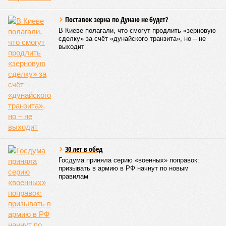
Aging, группа учёных из Сколковского института науки и
технологий во главе с доктором биологических наук
Екатериной Храмеевой
подсчитала максимальный срок
жизни человека. Вернее, каким бы этот срок мог быть, если
исключить из уравнения все признаки старения, в том
числе и соматические мутации.
Итак, пишет в своей разошедшейся на многомиллионную
аудиторию публикации New York Post (почему, кстати, New
York Post, а не отечественные издания?), получилось, что
средним показателем было бы 1759 лет, а максимальным –
29 921 год. Неплохо: одному-единственному человеку
можно было бы застать сразу несколько концов света,
ледниковых периодов и крушение десятка-другого
развитых цивилизаций. Но мы снова возвращаемся к
катастрофическим изменениям в ДНК, которые начисто
вычёркивают эти цифры из всех возможных вариантов
долголетия.
«При устранении всех остальных причин
старения только соматические мутации сокращают
теоретическую среднюю продолжительность жизни с
1759 до 156 лет»
, – рассказывает
Евгений Ефимов
, один
из ключевых авторов исследования, научный сотрудник