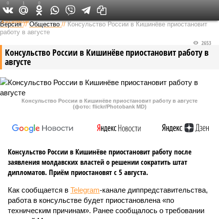
0
1
0
Федеральный выпуск
Версия
//
Общество
//
Консульство России в Кишинёве приостановит
работу в августе
2653
Консульство России в Кишинёве приостановит работу в
августе
Консульство России в Кишинёве приостановит работу в августе
(фото: flickr/Photobank MD)
Консульство России в Кишинёве приостановит работу после
заявления молдавских властей о решении сократить штат
дипломатов. Приём приостановят с 5 августа.
Как сообщается в
Telegram
-канале диппредставительства,
работа в консульстве будет приостановлена «по
техническим причинам». Ранее сообщалось о требовании