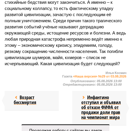
стихийные бедствия могут закончиться. А именно – к
социальному коллапсу, то есть фактическому упадку
развитой цивилизации, зачастую с последующим её
полным уничтожением. Среди причин такого трагического
развития событий учёные называют деградацию
окружающей среды, истощение ресурсов и болезни. А ведь
любая природная катастрофа непременно ведёт именно к
этому – экономическому кризису, эпидемиям, голоду,
резкому сокращению численности населения. Так погибли
цивилизации шумеров, майя, кхмеров – список не
исчерпывающий. Какая цивилизация будет следующей?
Илья Космач
Газета
«Наша версия» №29 от 03.08.2026
Опубликовано:
05.08.2026 13:00
Отредактировано:
05.08.2026 13:00
Возраст
Инфантино
бессмертия
отступил и объявил
об отказе ФИФА от
продажи доли прав
на чемпионат мира
Продолжая работу с сайтом вы даете