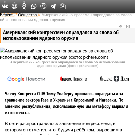
0
0
0
Федеральный выпуск
Версия
//
Общество
//
Американский конгрессмен оправдался за слова
об использовании ядерного оружия
1848
Американский конгрессмен оправдался за слова об
использовании ядерного оружия
Американский конгрессмен оправдался за слова об использовании
ядерного оружия (фото: pxhere.com)
Члену Конгресса США Тиму Уолбергу пришлось оправдаться за
сравнение сектора Газа и Украины с Хиросимой и Нагасаки. По
мнению республиканца, использованную им метафору вырвали
из контекста.
В сети распространилось заявление конгрессмена, в
котором он отметил, что, будучи ребёнком, выросшим в