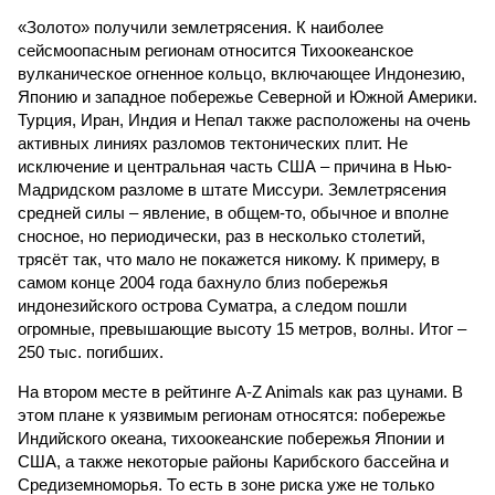
«Золото» получили землетрясения. К наиболее
сейсмоопасным регионам относится Тихоокеанское
вулканическое огненное кольцо, включающее Индонезию,
Японию и западное побережье Северной и Южной Америки.
Турция, Иран, Индия и Непал также расположены на очень
активных линиях разломов тектонических плит. Не
исключение и центральная часть США – причина в Нью-
Мадридском разломе в штате Миссури. Землетрясения
средней силы – явление, в общем-то, обычное и вполне
сносное, но периодически, раз в несколько столетий,
трясёт так, что мало не покажется никому. К примеру, в
самом конце 2004 года бахнуло близ побережья
индонезийского острова Суматра, а следом пошли
огромные, превышающие высоту 15 метров, волны. Итог –
250 тыс. погибших.
На втором месте в рейтинге A-Z Animals как раз цунами. В
этом плане к уязвимым регионам относятся: побережье
Индийского океана, тихо­океанские побережья Японии и
США, а также некоторые районы Карибского бассейна и
Средиземноморья. То есть в зоне риска уже не только