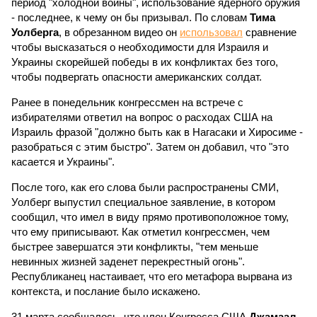
период "холодной войны", использование ядерного оружия
- последнее, к чему он бы призывал. По словам
Тима
Уолберга
, в обрезанном видео он
использовал
сравнение
чтобы высказаться о необходимости для Израиля и
Украины скорейшей победы в их конфликтах без того,
чтобы подвергать опасности американских солдат.
Ранее в понедельник конгрессмен на встрече с
избирателями ответил на вопрос о расходах США на
Израиль фразой "должно быть как в Нагасаки и Хиросиме -
разобраться с этим быстро". Затем он добавил, что "это
касается и Украины".
После того, как его слова были распространены СМИ,
Уолберг выпустил специальное заявление, в котором
сообщил, что имел в виду прямо противоположное тому,
что ему приписывают. Как отметил конгрессмен, чем
быстрее завершатся эти конфликты, "тем меньше
невинных жизней заденет перекрестный огонь".
Республиканец настаивает, что его метафора вырвана из
контекста, и послание было искажено.
31 марта сообщалось, что член Конгресса США
Джамаал