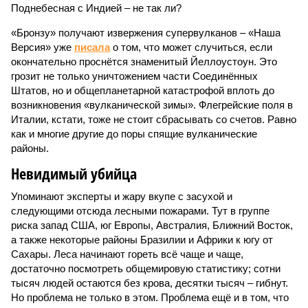
Поднебесная с Индией – не так ли?
«Бронзу» получают извержения супервулканов – «Наша
Версия» уже
писала
о том, что может случиться, если
окончательно проснётся знаменитый Йеллоустоун. Это
грозит не только уничтожением части Соединённых
Штатов, но и общепланетарной катастрофой вплоть до
возникновения «вулканической зимы». Флегрейские поля в
Италии, кстати, тоже не стоит сбрасывать со счетов. Равно
как и многие другие до поры спящие вулканические
районы.
Невидимый убийца
Упоминают эксперты и жару вкупе с засухой и
следующими отсюда лесными пожарами. Тут в группе
риска запад США, юг Европы, Австралия, Ближний Восток,
а также некоторые районы Бразилии и Африки к югу от
Сахары. Леса начинают гореть всё чаще и чаще,
достаточно посмотреть общемировую статистику; сотни
тысяч людей остаются без крова, десятки тысяч – гибнут.
Но проблема не только в этом. Проблема ещё и в том, что