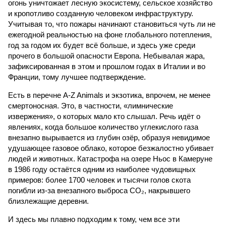
огонь уничтожает лесную экосистему, сельское хозяйство
и кропотливо созданную человеком инфраструктуру.
Учитывая то, что пожары начинают становиться чуть ли не
ежегодной реальностью на фоне глобального потепления,
год за годом их будет всё больше, и здесь уже среди
прочего в большой опасности Европа. Небывалая жара,
зафиксированная в этом и прошлом годах в Италии и во
Франции, тому лучшее подтверждение.
Есть в перечне A-Z Animals и экзотика, впрочем, не менее
смертоносная. Это, в частности, «лимнические
извержения», о которых мало кто слышал. Речь идёт о
явлениях, когда большое количество углекислого газа
внезапно вырывается из глубин озёр, образуя невидимое
удушающее газовое облако, которое безжалостно убивает
людей и животных. Катастрофа на озере Ньос в Камеруне
в 1986 году остаётся одним из наиболее чудовищных
примеров: более 1700 человек и тысячи голов скота
погибли из-за внезапного выброса CO₂, накрывшего
близлежащие деревни.
И здесь мы плавно подходим к тому, чем все эти