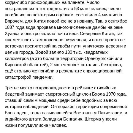
когда-либо происходивших на планете. Число
пострадавших в тот год достигло 53 млн человек, число
погибших, по некоторым оценкам, составило 4 миллиона.
Впрочем, для Китая подобное не в новинку. Так, в сентябре
1887 года вода прорвала многочисленные дамбы на реке
Хуанхэ и быстро залила почти весь Северный Китай, так
как местность там довольно низменная, и потоп просто не
встречал препятствий на своём пути, уничтожая деревни и
целые города. Водой залило 130 тыс. квадратных
километров (а это больше территорий Оренбургской или
Кировской областей), 2 млн человек остались без крова,
ещё столько же погибли в результате спровоцированной
катастрофой пандемии.
Третье место по кровожадности в рейтинге стихийных
бедствий занимает смертоносный циклон Бхола 1970 года,
ставший самым мощным среди себе подобных за всю
историю наблюдений. Он поразил территории современной
Бангладеш, тогда называвшейся Восточным Пакистаном, и
индийского штата Западная Бенгалия. Шторма унесли
жизни полумиллиона человек.