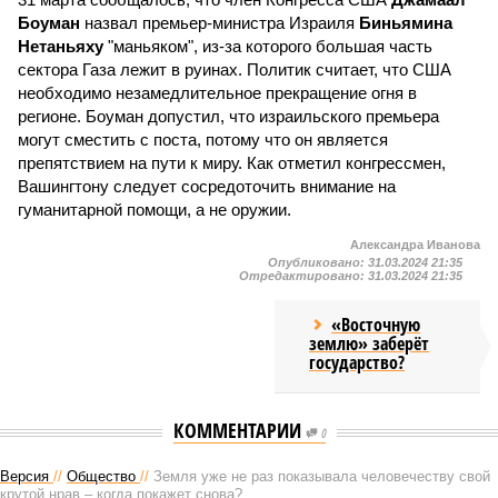
Боуман
назвал премьер-министра Израиля
Биньямина
Нетаньяху
"маньяком", из-за которого большая часть
сектора Газа лежит в руинах. Политик считает, что США
необходимо незамедлительное прекращение огня в
регионе. Боуман допустил, что израильского премьера
могут сместить с поста, потому что он является
препятствием на пути к миру. Как отметил конгрессмен,
Вашингтону следует сосредоточить внимание на
гуманитарной помощи, а не оружии.
Александра Иванова
Опубликовано:
31.03.2024 21:35
Отредактировано:
31.03.2024 21:35
«Восточную
землю» заберёт
государство?
КОММЕНТАРИИ
0
Версия
//
Общество
//
Земля уже не раз показывала человечеству свой
крутой нрав – когда покажет снова?