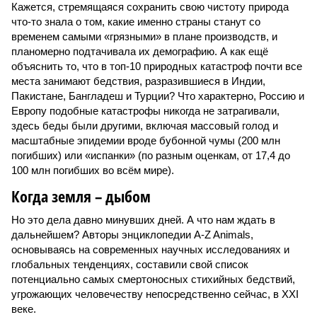
Кажется, стремящаяся сохранить свою чистоту природа
что-то знала о том, какие именно страны станут со
временем самыми «грязными» в плане производств, и
планомерно подтачивала их демографию. А как ещё
объяснить то, что в топ-10 природных катастроф почти все
места занимают бедствия, разразившиеся в Индии,
Пакистане, Бангладеш и Турции? Что характерно, Россию и
Европу подобные катастрофы никогда не затрагивали,
здесь беды были другими, включая массовый голод и
масштабные эпидемии вроде бубонной чумы (200 млн
погибших) или «испанки» (по разным оценкам, от 17,4 до
100 млн погибших во всём мире).
Когда земля – дыбом
Но это дела давно минувших дней. А что нам ждать в
дальнейшем? Авторы энциклопедии A-Z Animals,
основываясь на современных научных исследованиях и
глобальных тенденциях, составили свой список
потенциально самых смертоносных стихийных бедствий,
угрожающих человечеству непосредственно сейчас, в XXI
веке.