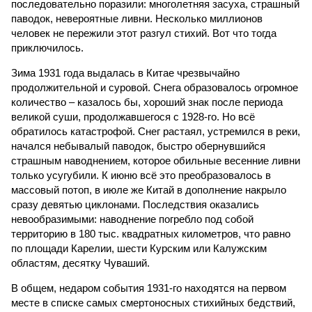
последовательно поразили: многолетняя засуха, страшный
паводок, невероятные ливни. Несколько миллионов
человек не пережили этот разгул стихий. Вот что тогда
приключилось.
Зима 1931 года выдалась в Китае чрезвычайно
продолжительной и суровой. Снега образовалось огромное
количество – казалось бы, хороший знак после периода
великой суши, продолжавшегося с 1928-го. Но всё
обратилось катастрофой. Снег растаял, устремился в реки,
начался небывалый паводок, быстро обернувшийся
страшным наводнением, которое обильные весенние ливни
только усугубили. К июню всё это преобразовалось в
массовый потоп, в июле же Китай в дополнение накрыло
сразу девятью циклонами. Последствия оказались
невообразимыми: наводнение погребло под собой
территорию в 180 тыс. квадратных километров, что равно
по площади Карелии, шести Курским или Калужским
областям, десятку Чуваший.
В общем, недаром события 1931-го находятся на первом
месте в списке самых смертоносных стихийных бедствий,