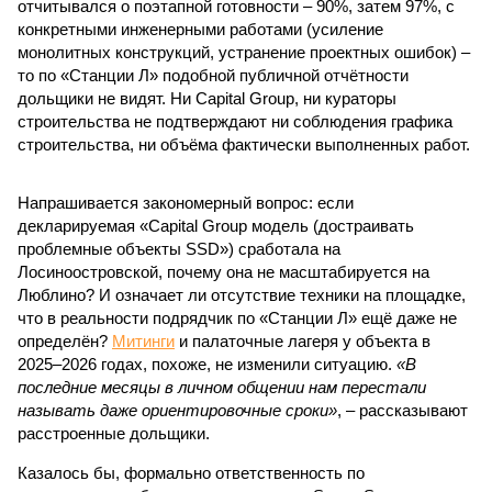
отчитывался о поэтапной готовности – 90%, затем 97%, с
конкретными инженерными работами (усиление
монолитных конструкций, устранение проектных ошибок) –
то по «Станции Л» подобной публичной отчётности
дольщики не видят. Ни Capital Group, ни кураторы
строительства не подтверждают ни соблюдения графика
строительства, ни объёма фактически выполненных работ.
Напрашивается закономерный вопрос: если
декларируемая «Capital Group модель (достраивать
проблемные объекты SSD») сработала на
Лосиноостровской, почему она не масштабируется на
Люблино? И означает ли отсутствие техники на площадке,
что в реальности подрядчик по «Станции Л» ещё даже не
определён?
Митинги
и палаточные лагеря у объекта в
2025–2026 годах, похоже, не изменили ситуацию.
«В
последние месяцы в личном общении нам перестали
называть даже ориентировочные сроки»
, – рассказывают
расстроенные дольщики.
Казалось бы, формально ответственность по