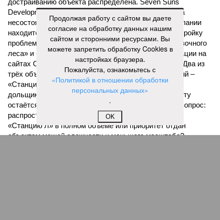
достраиванию объекта распределена. Seven Suns
Development – банкрот, часть его структур признана
Продолжая работу с сайтом вы даете
несостоятельной ещё в 2024 году, бенефициар компании
согласие на обработку данных нашим
находится под следствием по ст. 200.3 УК РФ. Достройку
сайтом и сторонними ресурсами. Вы
проблемных объектов группы – «Станции Л», «Сказочного
можете запретить обработку Cookies в
леса» и «В стремлении к свету», согласно информации на
настройках браузера.
сайтах Capital Group, осенью 2024 г. взяла на себя. Два из
Пожалуйста, ознакомьтесь с
трёх объектов уже сданы или близки к сдаче. Третий –
«Политикой в отношении обработки
«Станция Л», крупнейший по числу пострадавших
персональных данных»
дольщиков (3908 квартир в пяти корпусах) – по факту
.
остаётся стройплощадкой без стройки. Возникает вопрос:
распространяется ли договорённость 2024 года на
OK
«Станцию Л» в полном объёме или приоритет отдан
объектам мешей сложности и меньшего масштаба?
Источник: https://avaho.ru/novostroyka/moskva/uvao/lyublino/svetlyy-mir-
stantsiya-l/9303640/?ysclid=msemqdok6w326352116
Если да, то на каком основании декларируются конкретные
даты сдачи жилого комплекса (декабрь 2026 – март 2028),
если фаза активных строительных работ, если судить по
отсутствию техники на площадке, ещё не началась? При