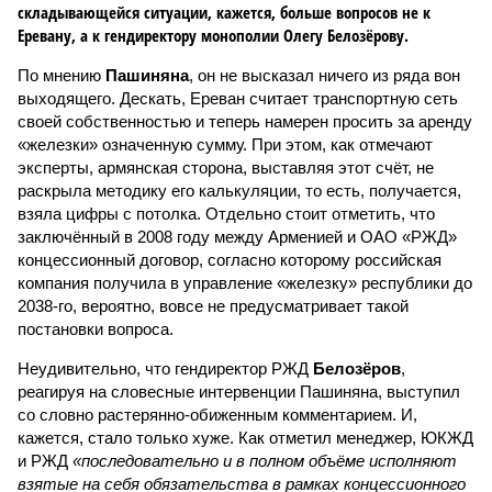
складывающейся ситуации, кажется, больше вопросов не к
Еревану, а к гендиректору монополии Олегу Белозёрову.
По мнению
Пашиняна
, он не высказал ничего из ряда вон
выходящего. Дескать, Ереван считает транспортную сеть
своей собственностью и теперь намерен просить за аренду
«железки» означенную сумму. При этом, как отмечают
эксперты, армянская сторона, выставляя этот счёт, не
раскрыла методику его калькуляции, то есть, получается,
взяла цифры с потолка. Отдельно стоит отметить, что
заключённый в 2008 году между Арменией и ОАО «РЖД»
концессионный договор, согласно которому российская
компания получила в управление «железку» республики до
2038-го, вероятно, вовсе не предусматривает такой
постановки вопроса.
Неудивительно, что гендиректор РЖД
Белозёров
,
реагируя на словесные интервенции Пашиняна, выступил
со словно растерянно-обиженным комментарием. И,
кажется, стало только хуже. Как отметил менеджер, ЮКЖД
и РЖД
«последовательно и в полном объёме исполняют
взятые на себя обязательства в рамках концессионного