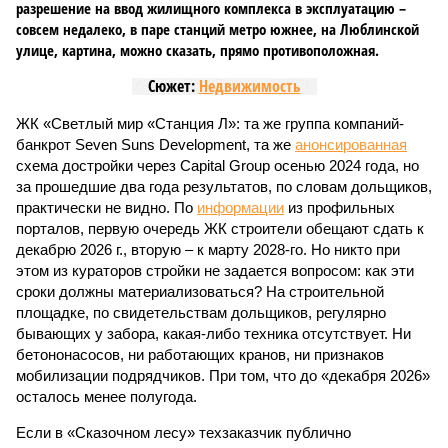
разрешение на ввод жилищного комплекса в эксплуатацию –
совсем недалеко, в паре станций метро южнее, на Люблинской
улице, картина, можно сказать, прямо противоположная.
Сюжет:
Недвижимость
ЖК «Светлый мир «Станция Л»: та же группа компаний-
банкрот Seven Suns Development, та же
анонсированная
схема достройки через Capital Group осенью 2024 года, но
за прошедшие два года результатов, по словам дольщиков,
практически не видно. По
информации
из профильных
порталов, первую очередь ЖК строители обещают сдать к
декабрю 2026 г., вторую – к марту 2028-го. Но никто при
этом из кураторов стройки не задается вопросом: как эти
сроки должны материализоваться? На строительной
площадке, по свидетельствам дольщиков, регулярно
бывающих у забора, какая-либо техника отсутствует. Ни
бетононасосов, ни работающих кранов, ни признаков
мобилизации подрядчиков. При том, что до «декабря 2026»
осталось менее полугода.
Если в «Сказочном лесу» техзаказчик публично