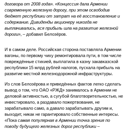
договора от 2008 года». «Концессия дала Армении
современную железную дорогу, при этом освободив
бюджет республики от затрат на её восстановление и
содержание. Дивиденды акционеру никогда не
выплачивались, вся прибыль шла на развитие железной
дороги»
, – добавил Белозёров.
И в самом деле. Российская сторона поставляла Армении
вагоны, по первому чиху ремонтировала пути, в том числе
повреждённые стихией, выплатила в казну закавказской
республики 15 млрд рублей налогов, пускала прибыль на
развитие местной железнодорожной инфраструктуры.
Из слов Белозёрова и приведённых фактов легко сделать
вывод о том, что ОАО «РЖД» занималось в Армении не
деловой активностью, а сугубой благотворительностью, не
инвестировало, а раздавало пожертвования, не
зарабатывало само, а давало зарабатывать другим и,
выходит, никак не гарантировало собственные интересы.
«Пока самая популярная в Армении точка зрения по
поводу будущего железных дорог рес­публики –