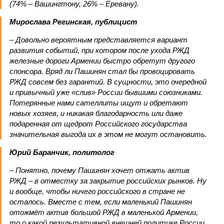
(74% – Вашингтону, 26% – Еревану).
Мирослава Регинская, публицист
– Довольно вероятным представляется вариант
развития событий, при котором после ухода РЖД
железные дороги Армении быстро обретут другого
спонсора. Вряд ли Пашинян стал бы провоцировать
РЖД совсем без гарантий. В сущности, это очередной
и привычный уже «слив» России бывшими союзниками.
Потерянные нами сателлиты ищут и обретают
новых хозяев, и никакая благодарность или даже
подаренная от щедрот Российского государства
значительная выгода их в этом не могут остановить.
Юрий Баранчик, политолог
– Понятно, почему Пашинян хочет отжать актив
РЖД – в отместку за закрытие российских рынков. Ну
и вообще, чтобы ничего российского в стране не
осталось. Вместе с тем, если маленький Пашинян
отожмёт актив большой РЖД в маленькой Армении,
то о какой результативной внешней политике России