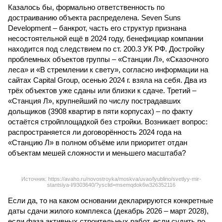
Казалось бы, формально ответственность по
достраиванию объекта распределена. Seven Suns
Development – банкрот, часть его структур признана
несостоятельной ещё в 2024 году, бенефициар компании
находится под следствием по ст. 200.3 УК РФ. Достройку
проблемных объектов группы – «Станции Л», «Сказочного
леса» и «В стремлении к свету», согласно информации на
сайтах Capital Group, осенью 2024 г. взяла на себя. Два из
трёх объектов уже сданы или близки к сдаче. Третий –
«Станция Л», крупнейший по числу пострадавших
дольщиков (3908 квартир в пяти корпусах) – по факту
остаётся стройплощадкой без стройки. Возникает вопрос:
распространяется ли договорённость 2024 года на
«Станцию Л» в полном объёме или приоритет отдан
объектам мешей сложности и меньшего масштаба?
Источник: https://avaho.ru/novostroyka/moskva/uvao/lyublino/svetlyy-mir-
stantsiya-l/9303640/?ysclid=msemqdok6w326352116
Если да, то на каком основании декларируются конкретные
даты сдачи жилого комплекса (декабрь 2026 – март 2028),
если фаза активных строительных работ, если судить по