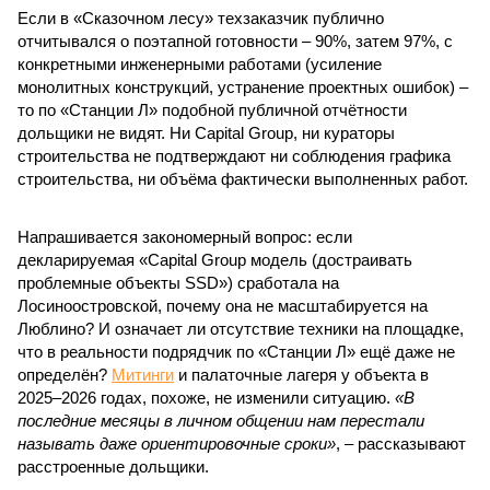
Если в «Сказочном лесу» техзаказчик публично
отчитывался о поэтапной готовности – 90%, затем 97%, с
конкретными инженерными работами (усиление
монолитных конструкций, устранение проектных ошибок) –
то по «Станции Л» подобной публичной отчётности
дольщики не видят. Ни Capital Group, ни кураторы
строительства не подтверждают ни соблюдения графика
строительства, ни объёма фактически выполненных работ.
Напрашивается закономерный вопрос: если
декларируемая «Capital Group модель (достраивать
проблемные объекты SSD») сработала на
Лосиноостровской, почему она не масштабируется на
Люблино? И означает ли отсутствие техники на площадке,
что в реальности подрядчик по «Станции Л» ещё даже не
определён?
Митинги
и палаточные лагеря у объекта в
2025–2026 годах, похоже, не изменили ситуацию.
«В
последние месяцы в личном общении нам перестали
называть даже ориентировочные сроки»
, – рассказывают
расстроенные дольщики.