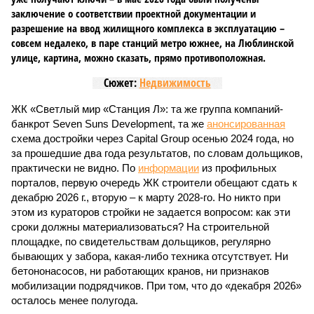
заключение о соответствии проектной документации и
разрешение на ввод жилищного комплекса в эксплуатацию –
совсем недалеко, в паре станций метро южнее, на Люблинской
улице, картина, можно сказать, прямо противоположная.
Сюжет:
Недвижимость
ЖК «Светлый мир «Станция Л»: та же группа компаний-
банкрот Seven Suns Development, та же
анонсированная
схема достройки через Capital Group осенью 2024 года, но
за прошедшие два года результатов, по словам дольщиков,
практически не видно. По
информации
из профильных
порталов, первую очередь ЖК строители обещают сдать к
декабрю 2026 г., вторую – к марту 2028-го. Но никто при
этом из кураторов стройки не задается вопросом: как эти
сроки должны материализоваться? На строительной
площадке, по свидетельствам дольщиков, регулярно
бывающих у забора, какая-либо техника отсутствует. Ни
бетононасосов, ни работающих кранов, ни признаков
мобилизации подрядчиков. При том, что до «декабря 2026»
осталось менее полугода.