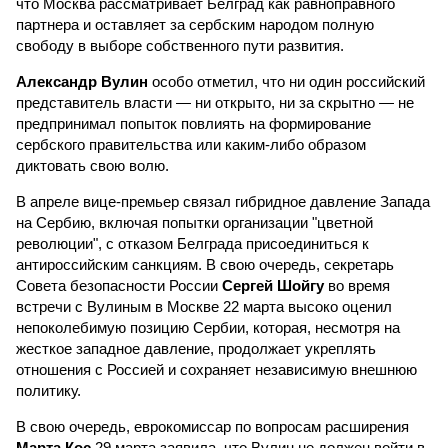
что Москва рассматривает Белград как равноправного
партнера и оставляет за сербским народом полную
свободу в выборе собственного пути развития.
Александр Вулин
особо отметил, что ни один российский
представитель власти — ни открыто, ни за скрытно — не
предпринимал попыток повлиять на формирование
сербского правительства или каким-либо образом
диктовать свою волю.
В апреле вице-премьер связал гибридное давление Запада
на Сербию, включая попытки организации "цветной
революции", с отказом Белграда присоединиться к
антироссийским санкциям. В свою очередь, секретарь
Совета безопасности России
Сергей Шойгу
во время
встречи с Вулиным в Москве 22 марта высоко оценил
непоколебимую позицию Сербии, которая, несмотря на
жесткое западное давление, продолжает укреплять
отношения с Россией и сохраняет независимую внешнюю
политику.
В свою очередь, еврокомиссар по вопросам расширения
Марта Кос
29 марта заявила, что Вулин не должен войти в