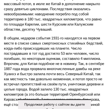
массовый потоп, в июле же Китай в дополнение накрыло
сразу девятью циклонами. Последствия оказались
невообразимыми: наводнение погребло под собой
территорию в 180 тыс. квадратных километров, что равно
по площади Карелии, шести Курским или Калужским
областям, десятку Чуваший.
В общем, недаром события 1931-го находятся на первом
месте в списке самых смертоносных стихийных бедствий,
когда-либо происходивших на планете. Число
пострадавших в тот год достигло 53 млн человек, число
погибших, по некоторым оценкам, составило 4 миллиона.
Впрочем, для Китая подобное не в новинку. Так, в сентябре
1887 года вода прорвала многочисленные дамбы на реке
Хуанхэ и быстро залила почти весь Северный Китай, так
как местность там довольно низменная, и потоп просто не
встречал препятствий на своём пути, уничтожая деревни и
целые города. Водой залило 130 тыс. квадратных
километров (а это больше территорий Оренбургской или
Кировской областей), 2 млн человек остались без крова,
Продолжая работу с сайтом вы даете
ещё столько же погибли в результате спровоцированной