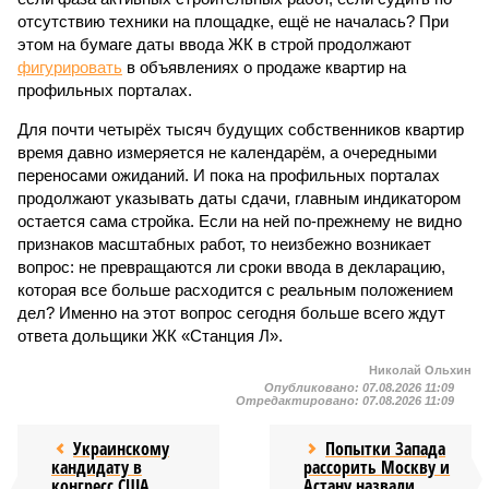
отсутствию техники на площадке, ещё не началась? При
этом на бумаге даты ввода ЖК в строй продолжают
фигурировать
в объявлениях о продаже квартир на
профильных порталах.
Для почти четырёх тысяч будущих собственников квартир
время давно измеряется не календарём, а очередными
переносами ожиданий. И пока на профильных порталах
продолжают указывать даты сдачи, главным индикатором
остается сама стройка. Если на ней по-прежнему не видно
признаков масштабных работ, то неизбежно возникает
вопрос: не превращаются ли сроки ввода в декларацию,
которая все больше расходится с реальным положением
дел? Именно на этот вопрос сегодня больше всего ждут
ответа дольщики ЖК «Станция Л».
Николай Ольхин
Опубликовано:
07.08.2026 11:09
Отредактировано:
07.08.2026 11:09
Украинскому
Попытки Запада
кандидату в
рассорить Москву и
конгресс США
Астану назвали