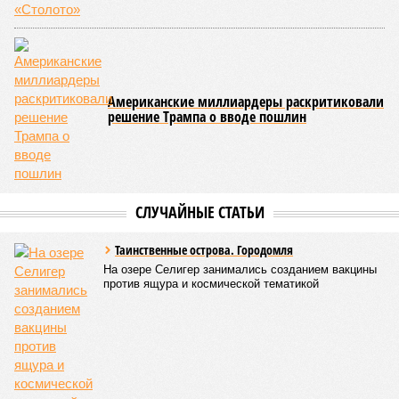
массовый потоп, в июле же Китай в дополнение накрыло
сразу девятью циклонами. Последствия оказались
невообразимыми: наводнение погребло под собой
территорию в 180 тыс. квадратных километров, что равно
по площади Карелии, шести Курским или Калужским
областям, десятку Чуваший.
В общем, недаром события 1931-го находятся на первом
месте в списке самых смертоносных стихийных бедствий,
когда-либо происходивших на планете. Число
пострадавших в тот год достигло 53 млн человек, число
погибших, по некоторым оценкам, составило 4 миллиона.
Впрочем, для Китая подобное не в новинку. Так, в сентябре
1887 года вода прорвала многочисленные дамбы на реке
Хуанхэ и быстро залила почти весь Северный Китай, так
как местность там довольно низменная, и потоп просто не
встречал препятствий на своём пути, уничтожая деревни и
целые города. Водой залило 130 тыс. квадратных
километров (а это больше территорий Оренбургской или
Кировской областей), 2 млн человек остались без крова,
ещё столько же погибли в результате спровоцированной