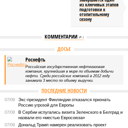
из ключевых этапов
подготовки к
отопительному
сезону
КОММЕНТАРИИ
0
Версия
//
Общество
//
Земля уже не раз показывала человечеству свой
крутой нрав – когда покажет снова?
705
Последние времена
Земля уже не раз показывала человечеству свой крутой
нрав – когда покажет снова?
Земля уже не раз показывала человечеству свой крутой нрав – когда
покажет снова? (фото: АР-ТАСС)