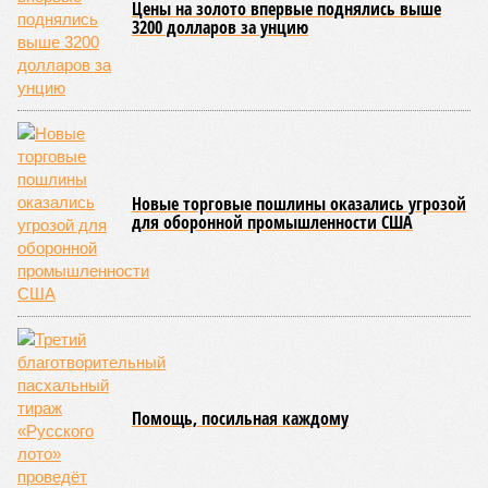
геологические, метеорологические и физические явления,
которые для человека довольно опасны. Или попросту
смертельны. И вот несколько тому примеров.
Все стихии сразу
Около 100 лет назад в Поднебесной приключилось то, что
у нас назвали бы тридцатью тремя несчастьями. Страну
последовательно поразили: многолетняя засуха, страшный
паводок, невероятные ливни. Несколько миллионов
человек не пережили этот разгул стихий. Вот что тогда
приключилось.
Зима 1931 года выдалась в Китае чрезвычайно
продолжительной и суровой. Снега образовалось огромное
количество – казалось бы, хороший знак после периода
великой суши, продолжавшегося с 1928-го. Но всё
обратилось катастрофой. Снег растаял, устремился в реки,
начался небывалый паводок, быстро обернувшийся
страшным наводнением, которое обильные весенние ливни
только усугубили. К июню всё это преобразовалось в