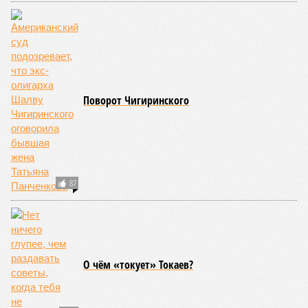
индонезийского острова Суматра, а следом пошли
огромные, превышающие высоту 15 метров, волны. Итог –
250 тыс. погибших.
На втором месте в рейтинге A-Z Animals как раз цунами. В
этом плане к уязвимым регионам относятся: побережье
Индийского океана, тихо­океанские побережья Японии и
США, а также некоторые районы Карибского бассейна и
Средиземноморья. То есть в зоне риска уже не только
Поднебесная с Индией – не так ли?
«Бронзу» получают извержения супервулканов – «Наша
Версия» уже
писала
о том, что может случиться, если
окончательно проснётся знаменитый Йеллоустоун. Это
грозит не только уничтожением части Соединённых
Штатов, но и общепланетарной катастрофой вплоть до
возникновения «вулканической зимы». Флегрейские поля в
Италии, кстати, тоже не стоит сбрасывать со счетов. Равно
как и многие другие до поры спящие вулканические
районы.
Невидимый убийца