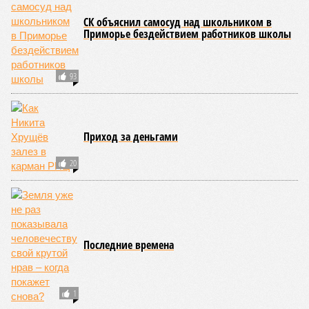
Когда земля – дыбом
Но это дела давно минувших дней. А что нам ждать в
дальнейшем? Авторы энциклопедии A-Z Animals,
основываясь на современных научных исследованиях и
глобальных тенденциях, составили свой список
потенциально самых смертоносных стихийных бедствий,
угрожающих человечеству непосредственно сейчас, в XXI
веке.
«Золото» получили землетрясения. К наиболее
сейсмоопасным регионам относится Тихоокеанское
вулканическое огненное кольцо, включающее Индонезию,
Японию и западное побережье Северной и Южной Америки.
Турция, Иран, Индия и Непал также расположены на очень
активных линиях разломов тектонических плит. Не
исключение и центральная часть США – причина в Нью-
Мадридском разломе в штате Миссури. Землетрясения
средней силы – явление, в общем-то, обычное и вполне
сносное, но периодически, раз в несколько столетий,
трясёт так, что мало не покажется никому. К примеру, в
самом конце 2004 года бахнуло близ побережья