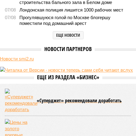
Природа постоянно вступает в противоречие с нами. Ведь пока
она стремится всё на планете держать в балансе, человечество
не особенно церемонится с окружающей средой. Самые
массовые катастрофы в прошлом – какими они были? Какие
ждут нас со дня на день и чем грозят?
Рассказ
Стивена Кинга
, в котором описывались
последствия очередного апокалипсиса, искусственно
вызванного группой биологов, называется «Конец всей
этой мерзости». В реальной жизни участия пытливых
исследователей в организации конца света может не
понадобиться: природа сама разберётся, как и где
уменьшить масштабы человеческой популяции.
(фото: en.wikipedia.org)
Да, наша любимая маленькая планета может быть
единственной, где в пределах Солнечной системы есть
полноценная жизнь, но Земля также регулярно пытается
эту жизнь уничтожить. Так уж вышло, что внутренние
процессы на планете включают в себя всевозможные