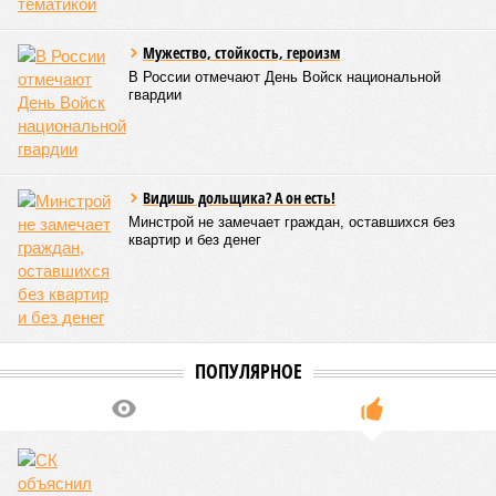
катастрофой пандемии.
Третье место по кровожадности в рейтинге стихийных
бедствий занимает смертоносный циклон Бхола 1970 года,
ставший самым мощным среди себе подобных за всю
историю наблюдений. Он поразил территории современной
Бангладеш, тогда называвшейся Восточным Пакистаном, и
индийского штата Западная Бенгалия. Шторма унесли
жизни полумиллиона человек.
Кажется, стремящаяся сохранить свою чистоту природа
что-то знала о том, какие именно страны станут со
временем самыми «грязными» в плане производств, и
планомерно подтачивала их демографию. А как ещё
объяснить то, что в топ-10 природных катастроф почти все
места занимают бедствия, разразившиеся в Индии,
Пакистане, Бангладеш и Турции? Что характерно, Россию и
Европу подобные катастрофы никогда не затрагивали,
здесь беды были другими, включая массовый голод и
масштабные эпидемии вроде бубонной чумы (200 млн
погибших) или «испанки» (по разным оценкам, от 17,4 до
100 млн погибших во всём мире).