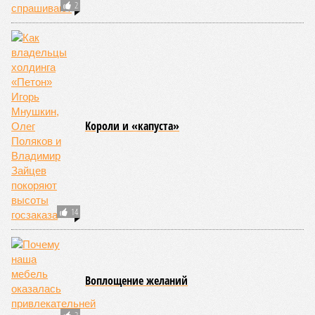
Упоминают эксперты и жару вкупе с засухой и
следующими отсюда лесными пожарами. Тут в группе
риска запад США, юг Европы, Австралия, Ближний Восток,
а также некоторые районы Бразилии и Африки к югу от
Сахары. Леса начинают гореть всё чаще и чаще,
достаточно посмотреть общемировую статистику; сотни
тысяч людей остаются без крова, десятки тысяч – гибнут.
Но проблема не только в этом. Проблема ещё и в том, что
огонь уничтожает лесную экосистему, сельское хозяйство
и кропотливо созданную человеком инфраструктуру.
Учитывая то, что пожары начинают становиться чуть ли не
ежегодной реальностью на фоне глобального потепления,
год за годом их будет всё больше, и здесь уже среди
прочего в большой опасности Европа. Небывалая жара,
зафиксированная в этом и прошлом годах в Италии и во
Франции, тому лучшее подтверждение.
Есть в перечне A-Z Animals и экзотика, впрочем, не менее
смертоносная. Это, в частности, «лимнические
извержения», о которых мало кто слышал. Речь идёт о
явлениях, когда большое количество углекислого газа