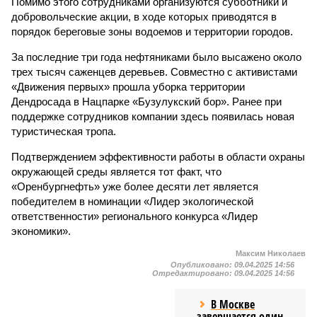
Помимо этого сотрудниками организуются субботники и
добровольческие акции, в ходе которых приводятся в
порядок береговые зоны водоемов и территории городов.
За последние три года нефтяниками было высажено около
трех тысяч саженцев деревьев. Совместно с активистами
«Движения первых» прошла уборка территории
Дендросада в Нацпарке «Бузулукский бор». Ранее при
поддержке сотрудников компании здесь появилась новая
туристическая тропа.
Подтверждением эффективности работы в области охраны
окружающей среды является тот факт, что
«Оренбургнефть» уже более десяти лет является
победителем в номинации «Лидер экологической
ответственности» регионального конкурса «Лидер
экономики».
Максим Николаев
Опубликовано:
09.04.2025 14:56
Отредактировано:
09.04.2025 14:56
В Москве
завершается один