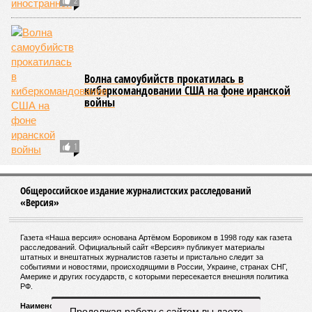
внезапно вырывается из глубин озёр, образуя невидимое
удушающее газовое облако, которое безжалостно убивает
людей и животных. Катастрофа на озере Ньос в Камеруне
в 1986 году остаётся одним из наиболее чудовищных
примеров: более 1700 человек и тысячи голов скота
погибли из-за внезапного выброса CO₂, накрывшего
близлежащие деревни.
И здесь мы плавно подходим к тому, чем все эти
стихийные бедствия могут закончиться. А именно – к
социальному коллапсу, то есть фактическому упадку
развитой цивилизации, зачастую с последующим её
полным уничтожением. Среди причин такого трагического
развития событий учёные называют деградацию
окружающей среды, истощение ресурсов и болезни. А ведь
любая природная катастрофа непременно ведёт именно к
этому – экономическому кризису, эпидемиям, голоду,
резкому сокращению численности населения. Так погибли
цивилизации шумеров, майя, кхмеров – список не
исчерпывающий. Какая цивилизация будет следующей?
Илья Космач
Продолжая работу с сайтом вы даете