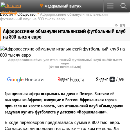
Федеральный выпуск
Версия
//
Общество
//
Афророссияне обманули итальянский
футбольный клуб на 800 тысяч евро
1878
Афророссияне обманули итальянский футбольный клуб
на 800 тысяч евро
Афророссияне обманули итальянский футбольный клуб на 800 тысяч
евро
(Фото: mvdmedia.ru)
Грандиозная афера вскрылась на днях в Питере. Затеяли её
выходцы из Африки, живущие в России. Африканская сорока
принесла на хвосте новость, что италь­янский клуб «Сампдория»
задумал купить футболиста у датского «Норшелланна».
В ходе переговоров предлагалась сумма в 800 тыс. евро.
Согласился ли продавец на сделку – толком не ясно. Да