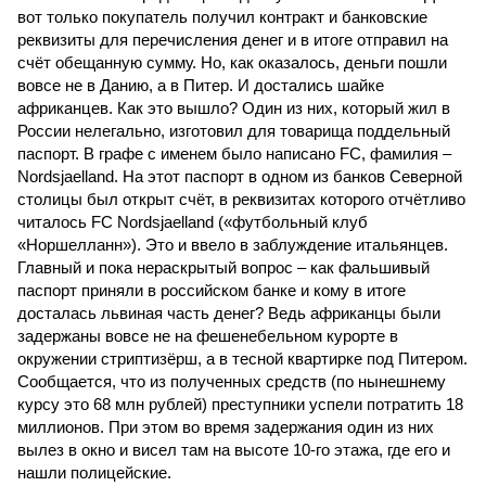
вот только покупатель получил контракт и банковские
реквизиты для перечисления денег и в итоге отправил на
счёт обещанную сумму. Но, как оказалось, деньги пошли
вовсе не в Данию, а в Питер. И достались шайке
африканцев. Как это вышло? Один из них, который жил в
России нелегально, изготовил для товарища поддельный
паспорт. В графе с именем было написано FC, фамилия –
Nordsjaelland. На этот паспорт в одном из банков Северной
столицы был открыт счёт, в реквизитах которого отчётливо
читалось FC Nordsjaelland («футбольный клуб
«Норшелланн»). Это и ввело в заблуждение итальянцев.
Главный и пока нераскрытый вопрос – как фальшивый
паспорт приняли в российском банке и кому в итоге
досталась львиная часть денег? Ведь африканцы были
задержаны вовсе не на фешенебельном курорте в
окружении стриптизёрш, а в тесной квартирке под Питером.
Сообщается, что из полученных средств (по нынешнему
курсу это 68 млн рублей) преступники успели потратить 18
миллионов. При этом во время задержания один из них
вылез в окно и висел там на высоте 10-го этажа, где его и
на­шли полицейские.