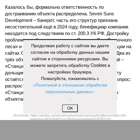
Казалось бы, формально ответственность по
достраиванию объекта распределена. Seven Suns
Development – банкрот, часть его структур признана
несостоятельной ещё в 2024 году, бенефициар компании
находится под следствием по ст. 200.3 УК РФ. Достройку
проблемных объектов группы – «Станции Л», «Сказочного
Продолжая работу с сайтом вы даете
леса» и «В стремлении к свету», согласно информации на
согласие на обработку данных нашим
сайтах Capital Group, осенью 2024 г. взяла на себя. Два из
сайтом и сторонними ресурсами. Вы
трёх объектов уже сданы или близки к сдаче. Третий –
можете запретить обработку Cookies в
«Станция Л», крупнейший по числу пострадавших
настройках браузера.
дольщиков (3908 квартир в пяти корпусах) – по факту
Пожалуйста, ознакомьтесь с
остаётся стройплощадкой без стройки. Возникает вопрос:
«Политикой в отношении обработки
распространяется ли договорённость 2024 года на
персональных данных»
«Станцию Л» в полном объёме или приоритет отдан
.
объектам мешей сложности и меньшего масштаба?
OK
Источник: https://avaho.ru/novostroyka/moskva/uvao/lyublino/svetlyy-mir-
stantsiya-l/9303640/?ysclid=msemqdok6w326352116
Если да, то на каком основании декларируются конкретные
даты сдачи жилого комплекса (декабрь 2026 – март 2028),