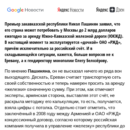
Премьер закавказской республики Никол Пашинян заявил, что
его страна может потребовать у Москвы до 2 млрд долларов
ежегодно за аренду Южно-Кавказской железной дороги (ЮКЖД).
В настоящий момент та эксплуатируется «дочкой» ОАО «РЖД»,
причём исключительно за российский счёт. И в
складывающейся ситуации, кажется, больше вопросов не к
Еревану, а к гендиректору монополии Олегу Белозёрову.
По мнению
Пашиняна
, он не высказал ничего из ряда вон
выходящего. Дескать, Ереван считает транспортную сеть
своей собственностью и теперь намерен просить за аренду
«железки» означенную сумму. При этом, как отмечают
эксперты, армянская сторона, выставляя этот счёт, не
раскрыла методику его калькуляции, то есть, получается,
взяла цифры с потолка. Отдельно стоит отметить, что
заключённый в 2008 году между Арменией и ОАО «РЖД»
концессионный договор, согласно которому российская
компания получила в управление «железку» республики до