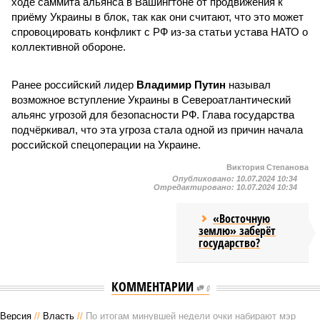
ходе саммита альянса в Вашингтоне от продвижения к
приёму Украины в блок, так как они считают, что это может
спровоцировать конфликт с РФ из-за статьи устава НАТО о
коллективной обороне.
Ранее российский лидер
Владимир Путин
называл
возможное вступление Украины в Североатлантический
альянс угрозой для безопасности РФ. Глава государства
подчёркивал, что эта угроза стала одной из причин начала
российской спецоперации на Украине.
Виктория Степанова
Опубликовано:
10.07.2024 10:34
Отредактировано:
10.07.2024 10:34
«Восточную
землю» заберёт
государство?
КОММЕНТАРИИ
0
Версия
//
Власть
//
По итогам минувшей недели очки набирают мэр