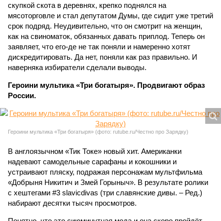
скупкой скота в деревнях, крепко поднялся на
мясоторговле и стал депутатом Думы, где сидит уже третий
срок подряд. Неудивительно, что он смотрит на женщин,
как на свиноматок, обязанных давать приплод. Теперь он
заявляет, что его-де не так поняли и намеренно хотят
дискредитировать. Да нет, поняли как раз правильно. И
наверняка избиратели сделали выводы.
Героини мультика «Три богатыря». Продвигают образ
России.
Героини мультика «Три богатыря» (фото: rutube.ru/Честно про Зарядку)
В англоязычном «Тик Токе» новый хит. Американки
надевают самодельные сарафаны и кокошники и
устраивают пляску, подражая персонажам мультфильма
«Добрыня Никитич и Змей Горыныч». В результате ролики
с хештегами #3 slavicdivas (три славянские дивы. – Ред.)
набирают десятки тысяч просмотров.
Понятно, что это сиюминутная мода и она скоро пройдёт.