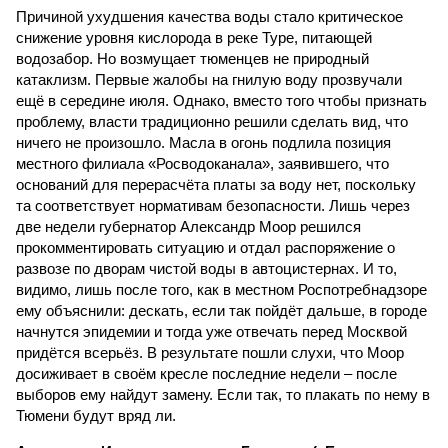
Причиной ухудшения качества воды стало критическое
снижение уровня кислорода в реке Туре, питающей
водозабор. Но возмущает тюменцев не природный
катаклизм. Первые жалобы на гнилую воду прозвучали
ещё в середине июля. Однако, вместо того чтобы признать
проблему, власти традиционно решили сделать вид, что
ничего не произошло. Масла в огонь подлила позиция
местного филиала «Росводоканала», заявившего, что
оснований для перерасчёта платы за воду нет, поскольку
та соответствует нормативам безопасности. Лишь через
две недели губернатор Александр Моор решился
прокомментировать ситуацию и отдал распоряжение о
развозе по дворам чистой воды в автоцистернах. И то,
видимо, лишь после того, как в местном Роспотребнадзоре
ему объяснили: дескать, если так пойдёт дальше, в городе
начнутся эпидемии и тогда уже отвечать перед Москвой
придётся всерьёз. В результате пошли слухи, что Моор
досиживает в своём кресле последние недели – после
выборов ему найдут замену. Если так, то плакать по нему в
Тюмени будут вряд ли.