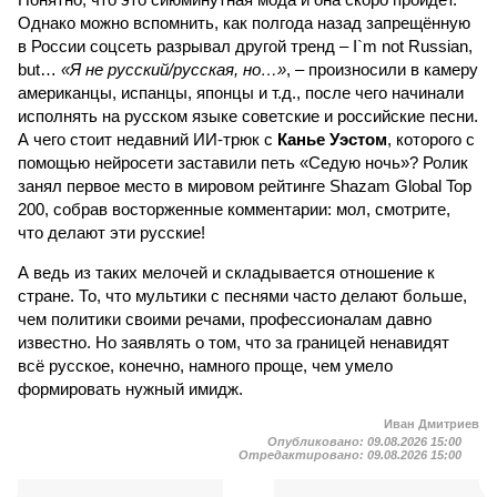
Однако можно вспомнить, как полгода назад запрещённую
в России соцсеть разрывал другой тренд – I`m not Russian,
but…
«Я не русский/русская, но…»
, – произносили в камеру
американцы, испанцы, японцы и т.д., после чего начинали
исполнять на русском языке советские и российские песни.
А чего стоит недавний ИИ-трюк с
Канье Уэстом
, которого с
помощью нейросети заставили петь «Седую ночь»? Ролик
занял первое место в мировом рейтинге Shazam Global Top
200, собрав восторженные комментарии: мол, смотрите,
что делают эти русские!
А ведь из таких мелочей и складывается отношение к
стране. То, что мультики с песнями часто делают больше,
чем политики своими речами, профессионалам давно
известно. Но заявлять о том, что за границей ненавидят
всё русское, конечно, намного проще, чем умело
формировать нужный имидж.
Иван Дмитриев
Опубликовано:
09.08.2026 15:00
Отредактировано:
09.08.2026 15:00