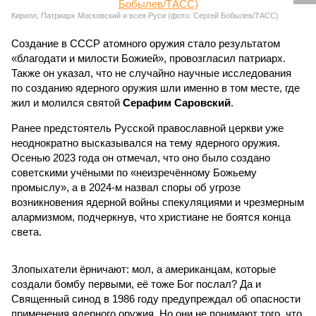
Кирилл, Патриарх Московский и всея Руси (фото: Сергей Бобылев/ТАСС)
Создание в СССР атомного оружия стало результатом
«благодати и милости Божией», провозгласил патриарх.
Также он указал, что не случайно научные исследования
по созданию ядерного оружия шли именно в том месте, где
жил и молился святой
Серафим Саровский
.
Ранее предстоятель Русской православной церкви уже
неоднократно высказывался на тему ядерного оружия.
Осенью 2023 года он отмечал, что оно было создано
советскими учёными по «неизречённому Божьему
промыслу», а в 2024-м назвал споры об угрозе
возникновения ядерной войны спекуляциями и чрезмерным
алармизмом, подчеркнув, что христиане не боятся конца
света.
Злопыхатели ёрничают: мол, а американцам, которые
создали бомбу первыми, её тоже Бог послал? Да и
Священный синод в 1986 году предупреждал об опасности
применения ядерного оружия. Но они не понимают того, что