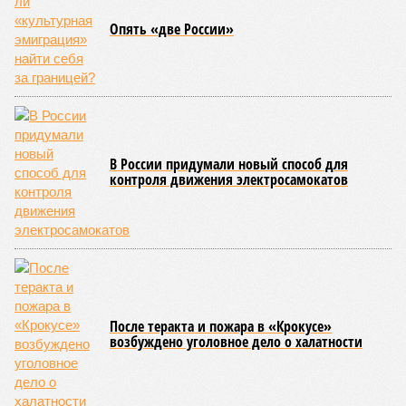
разрешение на ввод жилищного комплекса в эксплуатацию –
совсем недалеко, в паре станций метро южнее, на Люблинской
улице, картина, можно сказать, прямо противоположная.
Сюжет:
Недвижимость
ЖК «Светлый мир «Станция Л»: та же группа компаний-
банкрот Seven Suns Development, та же
анонсированная
схема достройки через Capital Group осенью 2024 года, но
за прошедшие два года результатов, по словам дольщиков,
практически не видно. По
информации
из профильных
порталов, первую очередь ЖК строители обещают сдать к
декабрю 2026 г., вторую – к марту 2028-го. Но никто при
этом из кураторов стройки не задается вопросом: как эти
сроки должны материализоваться? На строительной
площадке, по свидетельствам дольщиков, регулярно
бывающих у забора, какая-либо техника отсутствует. Ни
бетононасосов, ни работающих кранов, ни признаков
мобилизации подрядчиков. При том, что до «декабря 2026»
осталось менее полугода.
Если в «Сказочном лесу» техзаказчик публично