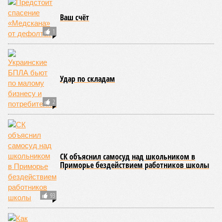
исследователей в организации конца света может не
понадобиться: природа сама разберётся, как и где
уменьшить масштабы человеческой популяции.
(фото: en.wikipedia.org)
Да, наша любимая маленькая планета может быть
единственной, где в пределах Солнечной системы есть
полноценная жизнь, но Земля также регулярно пытается
эту жизнь уничтожить. Так уж вышло, что внутренние
процессы на планете включают в себя всевозможные
геологические, метеорологические и физические явления,
которые для человека довольно опасны. Или попросту
смертельны. И вот несколько тому примеров.
Все стихии сразу
Около 100 лет назад в Поднебесной приключилось то, что
у нас назвали бы тридцатью тремя несчастьями. Страну
последовательно поразили: многолетняя засуха, страшный