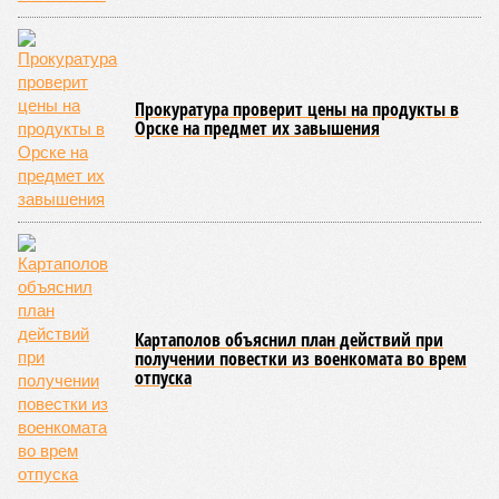
отчитывался о поэтапной готовности – 90%, затем 97%, с
конкретными инженерными работами (усиление
монолитных конструкций, устранение проектных ошибок) –
то по «Станции Л» подобной публичной отчётности
дольщики не видят. Ни Capital Group, ни кураторы
строительства не подтверждают ни соблюдения графика
строительства, ни объёма фактически выполненных работ.
Напрашивается закономерный вопрос: если
декларируемая «Capital Group модель (достраивать
проблемные объекты SSD») сработала на
Лосиноостровской, почему она не масштабируется на
Люблино? И означает ли отсутствие техники на площадке,
что в реальности подрядчик по «Станции Л» ещё даже не
определён?
Митинги
и палаточные лагеря у объекта в
2025–2026 годах, похоже, не изменили ситуацию.
«В
последние месяцы в личном общении нам перестали
называть даже ориентировочные сроки»
, – рассказывают
расстроенные дольщики.
Казалось бы, формально ответственность по