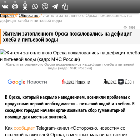
0
0
0
Федеральный выпуск
Версия
//
Общество
//
Жители затопленного Орска пожаловались на
дефицит хлеба и питьевой воды
1990
Жители затопленного Орска пожаловались на дефицит
хлеба и питьевой воды
Жители затопленного Орска пожаловались на дефицит хлеба и питьевой
воды (кадр: МЧС России)
В Орске, который накрыло наводнением, возникли проблемы с
продуктами первой необходимости – питьевой водой и хлебом. В
соседних городах начали организовывать сбор гуманитарной
помощи для местных жителей.
Как
сообщает
Telegram-канал «Осторожно, новости» со
ссылкой на жителей Орска, в местных магазинах возник