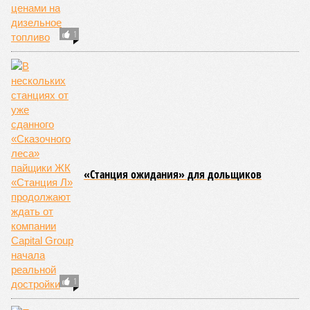
Земля уже не раз показывала человечеству свой крутой нрав – когда
покажет снова? (фото: АР-ТАСС)
Природа постоянно вступает в противоречие с нами. Ведь пока
она стремится всё на планете держать в балансе, человечество
не особенно церемонится с окружающей средой. Самые
массовые катастрофы в прошлом – какими они были? Какие
ждут нас со дня на день и чем грозят?
Рассказ
Стивена Кинга
, в котором описывались
последствия очередного апокалипсиса, искусственно
вызванного группой биологов, называется «Конец всей
этой мерзости». В реальной жизни участия пытливых