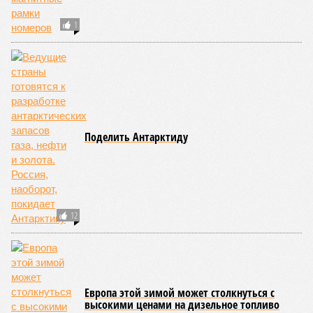
приходить на пляж
после драки
КОММЕНТАРИИ
0
Новости smi2.ru
Версия
//
Общество
//
Земля уже не раз показывала человечеству свой
крутой нрав – когда покажет снова?
831
Последние времена
Земля уже не раз показывала человечеству свой крутой
нрав – когда покажет снова?