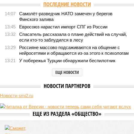
Версия
//
Конфликт
//
В нескольких станциях от уже сданного
«Сказочного леса» пайщики ЖК «Станция Л» продолжают ждать от
компании Capital Group начала реальной достройки
411
«Станция ожидания» для дольщиков
В нескольких станциях от уже сданного «Сказочного
леса» пайщики ЖК «Станция Л» продолжают ждать от
компании Capital Group начала реальной достройки
В нескольких станциях от уже сданного «Сказочного леса» пайщики ЖК
«Станция Л» продолжают ждать от компании Capital Group начала
реальной достройки (изображение сгенерировано ИИ)
Пока в Ярославском районе СВАО дольщики «Сказочного леса»
уже получают ключи – в мае 2026 года были получены
заключение о соответствии проектной документации и