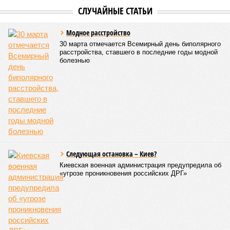
достраиванию объекта распределена. Seven Suns
Development – банкрот, часть его структур признана
несостоятельной ещё в 2024 году, бенефициар компании
находится под следствием по ст. 200.3 УК РФ. Достройку
проблемных объектов группы – «Станции Л», «Сказочного
леса» и «В стремлении к свету», согласно информации на
сайтах Capital Group, осенью 2024 г. взяла на себя. Два из
трёх объектов уже сданы или близки к сдаче. Третий –
«Станция Л», крупнейший по числу пострадавших
дольщиков (3908 квартир в пяти корпусах) – по факту
остаётся стройплощадкой без стройки. Возникает вопрос:
распространяется ли договорённость 2024 года на
«Станцию Л» в полном объёме или приоритет отдан
объектам мешей сложности и меньшего масштаба?
Источник: https://avaho.ru/novostroyka/moskva/uvao/lyublino/svetlyy-mir-
stantsiya-l/9303640/?ysclid=msemqdok6w326352116
Если да, то на каком основании декларируются конкретные
даты сдачи жилого комплекса (декабрь 2026 – март 2028),
если фаза активных строительных работ, если судить по
отсутствию техники на площадке, ещё не началась? При