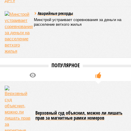
этом на бумаге даты ввода ЖК в строй продолжают
фигурировать
в объявлениях о продаже квартир на
профильных порталах.
Для почти четырёх тысяч будущих собственников квартир
время давно измеряется не календарём, а очередными
переносами ожиданий. И пока на профильных порталах
продолжают указывать даты сдачи, главным индикатором
остается сама стройка. Если на ней по-прежнему не видно
признаков масштабных работ, то неизбежно возникает
вопрос: не превращаются ли сроки ввода в декларацию,
которая все больше расходится с реальным положением
дел? Именно на этот вопрос сегодня больше всего ждут
ответа дольщики ЖК «Станция Л».
Николай Ольхин
Опубликовано:
07.08.2026 11:09
Отредактировано:
07.08.2026 11:09
Украинскому
Попытки Запада
кандидату в
рассорить Москву и
конгресс США
Астану назвали
запретили
бесперспективными