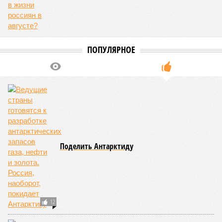
Кажется, стремящаяся сохранить свою чистоту природа
что-то знала о том, какие именно страны станут со
временем самыми «грязными» в плане производств, и
планомерно подтачивала их демографию. А как ещё
объяснить то, что в топ-10 природных катастроф почти все
места занимают бедствия, разразившиеся в Индии,
Пакистане, Бангладеш и Турции? Что характерно, Россию и
Европу подобные катастрофы никогда не затрагивали,
здесь беды были другими, включая массовый голод и
масштабные эпидемии вроде бубонной чумы (200 млн
погибших) или «испанки» (по разным оценкам, от 17,4 до
100 млн погибших во всём мире).
Когда земля – дыбом
Но это дела давно минувших дней. А что нам ждать в
дальнейшем? Авторы энциклопедии A-Z Animals,
основываясь на современных научных исследованиях и
глобальных тенденциях, составили свой список
потенциально самых смертоносных стихийных бедствий,
угрожающих человечеству непосредственно сейчас, в XXI
веке.