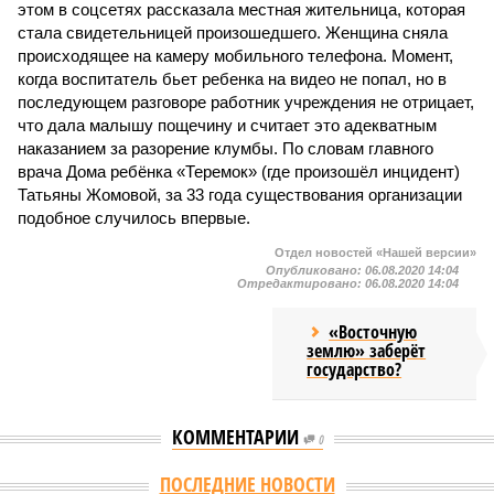
этом в соцсетях рассказала местная жительница, которая
стала свидетельницей произошедшего. Женщина сняла
происходящее на камеру мобильного телефона. Момент,
когда воспитатель бьет ребенка на видео не попал, но в
последующем разговоре работник учреждения не отрицает,
что дала малышу пощечину и считает это адекватным
наказанием за разорение клумбы. По словам главного
врача Дома ребёнка «Теремок» (где произошёл инцидент)
Татьяны Жомовой, за 33 года существования организации
подобное случилось впервые.
Отдел новостей «Нашей версии»
Опубликовано:
06.08.2020 14:04
Отредактировано:
06.08.2020 14:04
«Восточную
землю» заберёт
государство?
КОММЕНТАРИИ
0
Версия
//
Общество
//
Земля уже не раз показывала человечеству свой