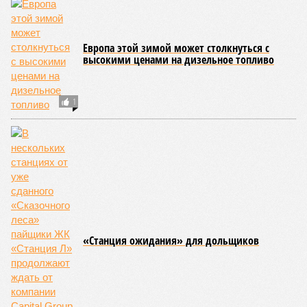
«Золото» получили землетрясения. К наиболее
сейсмоопасным регионам относится Тихоокеанское
вулканическое огненное кольцо, включающее Индонезию,
Японию и западное побережье Северной и Южной Америки.
Турция, Иран, Индия и Непал также расположены на очень
активных линиях разломов тектонических плит. Не
исключение и центральная часть США – причина в Нью-
Мадридском разломе в штате Миссури. Землетрясения
средней силы – явление, в общем-то, обычное и вполне
сносное, но периодически, раз в несколько столетий,
трясёт так, что мало не покажется никому. К примеру, в
самом конце 2004 года бахнуло близ побережья
индонезийского острова Суматра, а следом пошли
огромные, превышающие высоту 15 метров, волны. Итог –
250 тыс. погибших.
На втором месте в рейтинге A-Z Animals как раз цунами. В
этом плане к уязвимым регионам относятся: побережье
Индийского океана, тихо­океанские побережья Японии и
США, а также некоторые районы Карибского бассейна и
Средиземноморья. То есть в зоне риска уже не только