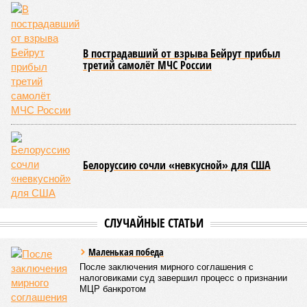
последовательно поразили: многолетняя засуха, страшный
паводок, невероятные ливни. Несколько миллионов
человек не пережили этот разгул стихий. Вот что тогда
приключилось.
Зима 1931 года выдалась в Китае чрезвычайно
продолжительной и суровой. Снега образовалось огромное
количество – казалось бы, хороший знак после периода
великой суши, продолжавшегося с 1928-го. Но всё
обратилось катастрофой. Снег растаял, устремился в реки,
начался небывалый паводок, быстро обернувшийся
страшным наводнением, которое обильные весенние ливни
только усугубили. К июню всё это преобразовалось в
массовый потоп, в июле же Китай в дополнение накрыло
сразу девятью циклонами. Последствия оказались
невообразимыми: наводнение погребло под собой
территорию в 180 тыс. квадратных километров, что равно
по площади Карелии, шести Курским или Калужским
областям, десятку Чуваший.
В общем, недаром события 1931-го находятся на первом
месте в списке самых смертоносных стихийных бедствий,