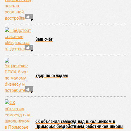
Поднебесная с Индией – не так ли?
«Бронзу» получают извержения супервулканов – «Наша
Версия» уже
писала
о том, что может случиться, если
окончательно проснётся знаменитый Йеллоустоун. Это
грозит не только уничтожением части Соединённых
Штатов, но и общепланетарной катастрофой вплоть до
возникновения «вулканической зимы». Флегрейские поля в
Италии, кстати, тоже не стоит сбрасывать со счетов. Равно
как и многие другие до поры спящие вулканические
районы.
Невидимый убийца
Упоминают эксперты и жару вкупе с засухой и
следующими отсюда лесными пожарами. Тут в группе
риска запад США, юг Европы, Австралия, Ближний Восток,
а также некоторые районы Бразилии и Африки к югу от
Сахары. Леса начинают гореть всё чаще и чаще,
достаточно посмотреть общемировую статистику; сотни
тысяч людей остаются без крова, десятки тысяч – гибнут.
Но проблема не только в этом. Проблема ещё и в том, что