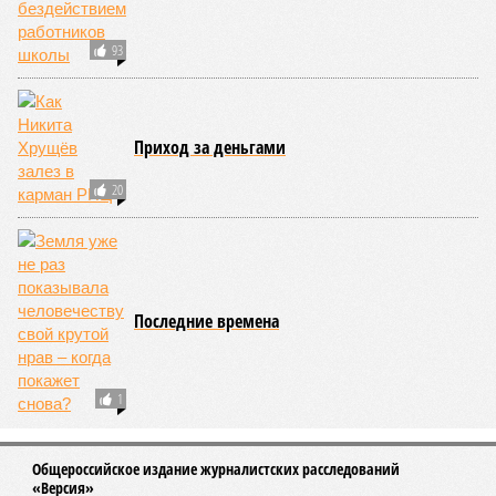
огонь уничтожает лесную экосистему, сельское хозяйство
и кропотливо созданную человеком инфраструктуру.
Учитывая то, что пожары начинают становиться чуть ли не
ежегодной реальностью на фоне глобального потепления,
год за годом их будет всё больше, и здесь уже среди
прочего в большой опасности Европа. Небывалая жара,
зафиксированная в этом и прошлом годах в Италии и во
Франции, тому лучшее подтверждение.
Есть в перечне A-Z Animals и экзотика, впрочем, не менее
смертоносная. Это, в частности, «лимнические
извержения», о которых мало кто слышал. Речь идёт о
явлениях, когда большое количество углекислого газа
внезапно вырывается из глубин озёр, образуя невидимое
удушающее газовое облако, которое безжалостно убивает
людей и животных. Катастрофа на озере Ньос в Камеруне
в 1986 году остаётся одним из наиболее чудовищных
примеров: более 1700 человек и тысячи голов скота
погибли из-за внезапного выброса CO₂, накрывшего
близлежащие деревни.
И здесь мы плавно подходим к тому, чем все эти