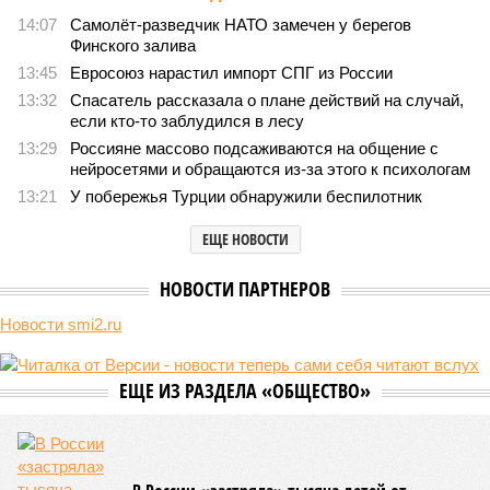
крутой нрав – когда покажет снова?
821
Последние времена
Земля уже не раз показывала человечеству свой крутой
нрав – когда покажет снова?
Земля уже не раз показывала человечеству свой крутой нрав – когда
покажет снова? (фото: АР-ТАСС)
Природа постоянно вступает в противоречие с нами. Ведь пока
она стремится всё на планете держать в балансе, человечество
не особенно церемонится с окружающей средой. Самые
массовые катастрофы в прошлом – какими они были? Какие
ждут нас со дня на день и чем грозят?
Рассказ
Стивена Кинга
, в котором описывались
последствия очередного апокалипсиса, искусственно