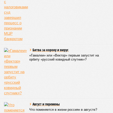
когда-либо происходивших на планете. Число
пострадавших в тот год достигло 53 млн человек, число
погибших, по некоторым оценкам, составило 4 миллиона.
Впрочем, для Китая подобное не в новинку. Так, в сентябре
1887 года вода прорвала многочисленные дамбы на реке
Хуанхэ и быстро залила почти весь Северный Китай, так
как местность там довольно низменная, и потоп просто не
встречал препятствий на своём пути, уничтожая деревни и
целые города. Водой залило 130 тыс. квадратных
километров (а это больше территорий Оренбургской или
Кировской областей), 2 млн человек остались без крова,
ещё столько же погибли в результате спровоцированной
катастрофой пандемии.
Третье место по кровожадности в рейтинге стихийных
бедствий занимает смертоносный циклон Бхола 1970 года,
ставший самым мощным среди себе подобных за всю
историю наблюдений. Он поразил территории современной
Бангладеш, тогда называвшейся Восточным Пакистаном, и
индийского штата Западная Бенгалия. Шторма унесли
жизни полумиллиона человек.