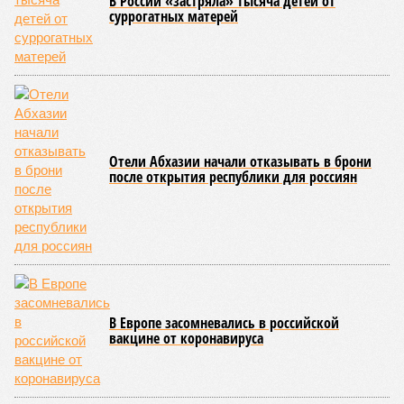
вызванного группой биологов, называется «Конец всей
этой мерзости». В реальной жизни участия пытливых
исследователей в организации конца света может не
понадобиться: природа сама разберётся, как и где
уменьшить масштабы человеческой популяции.
(фото: en.wikipedia.org)
Да, наша любимая маленькая планета может быть
единственной, где в пределах Солнечной системы есть
полноценная жизнь, но Земля также регулярно пытается
эту жизнь уничтожить. Так уж вышло, что внутренние
процессы на планете включают в себя всевозможные
геологические, метеорологические и физические явления,
которые для человека довольно опасны. Или попросту
смертельны. И вот несколько тому примеров.
Все стихии сразу
Около 100 лет назад в Поднебесной приключилось то, что
у нас назвали бы тридцатью тремя несчастьями. Страну