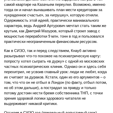
самой квартире на Казачьем переулке. Возможно, именно
тогда он и начал вынашивать план мести кредиторам за
«украденное счастье», за «игрушку», которую отняли.
Одержимость этой идеей, практически маниакального
характера, ведь Андрей Артурович мечтал стать таким же
крутым, как Дмитрий Мазуров, который строил завод с
мощностью переработки 9 млн. тонн в год и пользовался
практически неограниченным финансовым ресурсом.
Как в СИЗО, так и перед следствием, Кнауб активно
разыгрывал что-то похожее на психиатрическую карту:
попросту хотел сыграть «в дурку» с одной из московских
частных психиатрических клиник. Однако он и здесь себя
перехитрил, не усвоив главный урок: люди не любят, когда
их считают за дураков. Кстати, один из его аргументов – о
том, что что он не отбыл в Лондон (по факту, отбыл потом,
но об этом дальше), а пострадал за правду и только
потому достоин нести бремя собственника ТНП, с точки
зрения здоровой логики здорового читателя не
выдерживает никакой критики.
Отсидев в СИЗО год (предельный допустимый срок),