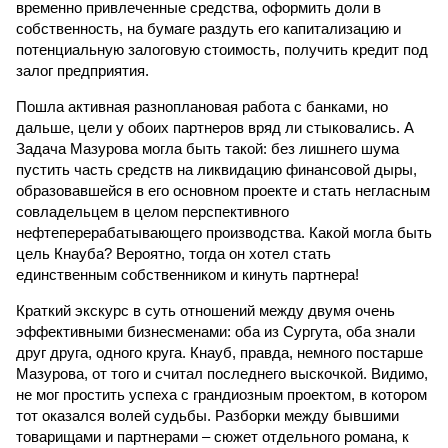
временно привлеченные средства, оформить доли в
собственность, на бумаге раздуть его капитализацию и
потенциальную залоговую стоимость, получить кредит под
залог предприятия.
Пошла активная разноплановая работа с банками, но
дальше, цели у обоих партнеров вряд ли стыковались. А
Задача Мазурова могла быть такой: без лишнего шума
пустить часть средств на ликвидацию финансовой дыры,
образовавшейся в его основном проекте и стать негласным
совладельцем в целом перспективного
нефтеперерабатывающего производства. Какой могла быть
цель Кнауба? Вероятно, тогда он хотел стать
единственным собственником и кинуть партнера!
Краткий экскурс в суть отношений между двумя очень
эффективными бизнесменами: оба из Сургута, оба знали
друг друга, одного круга. Кнауб, правда, немного постарше
Мазурова, от того и считал последнего выскочкой. Видимо,
не мог простить успеха с грандиозным проектом, в котором
тот оказался волей судьбы. Разборки между бывшими
товарищами и партнерами – сюжет отдельного романа, к