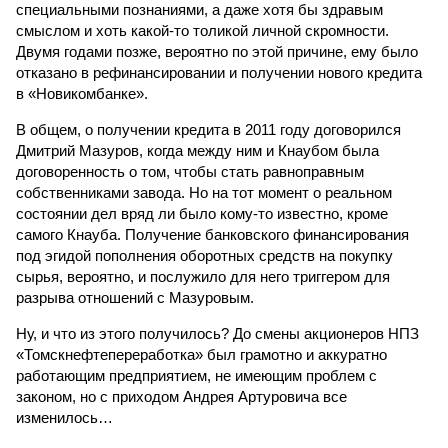
специальными познаниями, а даже хотя бы здравым
смыслом и хоть какой-то толикой личной скромности.
Двумя годами позже, вероятно по этой причине, ему было
отказано в рефинансировании и получении нового кредита
в «Новикомбанке».
В общем, о получении кредита в 2011 году договорился
Дмитрий Мазуров, когда между ним и Кнаубом была
договоренность о том, чтобы стать равноправным
собственниками завода. Но на тот момент о реальном
состоянии дел вряд ли было кому-то известно, кроме
самого Кнауба. Получение банковского финансирования
под эгидой пополнения оборотных средств на покупку
сырья, вероятно, и послужило для него триггером для
разрыва отношений с Мазуровым.
Ну, и что из этого получилось? До смены акционеров НПЗ
«Томскнефтепереработка» был грамотно и аккуратно
работающим предприятием, не имеющим проблем с
законом, но с приходом Андрея Артуровича все
изменилось…