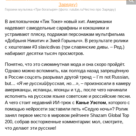
Героини мультика «Три богатыря» (фото: rutube.ru/Честно про Зарядку)
В англоязычном «Тик Токе» новый хит. Американки
надевают самодельные сарафаны и кокошники и
устраивают пляску, подражая персонажам мультфильма
«Добрыня Никитич и Змей Горыныч». В результате ролики
с хештегами #3 slavicdivas (три славянские дивы. – Ред.)
набирают десятки тысяч просмотров.
Понятно, что это сиюминутная мода и она скоро пройдёт.
Однако можно вспомнить, как полгода назад запрещённую
в России соцсеть разрывал другой тренд – I`m not Russian,
but…
«Я не русский/русская, но…»
, – произносили в камеру
американцы, испанцы, японцы и т.д., после чего начинали
исполнять на русском языке советские и российские песни.
А чего стоит недавний ИИ-трюк с
Канье Уэстом
, которого с
помощью нейросети заставили петь «Седую ночь»? Ролик
занял первое место в мировом рейтинге Shazam Global Top
200, собрав восторженные комментарии: мол, смотрите,
что делают эти русские!