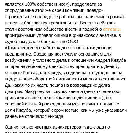
является 100% собственником), предоплата за
оборудование этой же своей компании, псевдо-
строительные подрядные работы, выполняемые в рамках
целевых банковских кредитов и т.д. Все эти действия
стали достоянием общественности и подробно
описаны
арбитражными управляющими в финансовом анализе, в
судебном деле о банкротстве ООО
«Томскнефтепереработка» до которого таки довели
предприятие. Сведения послужили основанием для
возбуждения уголовного дела в отношении Андрея Кнауба
по преднамеренному банкротству предприятия. Деньги,
которые банки дали заводу, уходили на что угодно, но на
поддержание оборотной ликвидности мало что оставалось.
Да, какая-то их часть пошла на возвращение долга
Дмитрию Мазурову за покупку завода (дельцы всё-таки
принудили нашего героя к какой-то дисциплине), но
основной статьей расходования можно считать личные
цели Кнауба, который скромностью, как мы уже указывали
ранее, не отличался никогда.
Одних только частных авиачартеров туда-сюда по