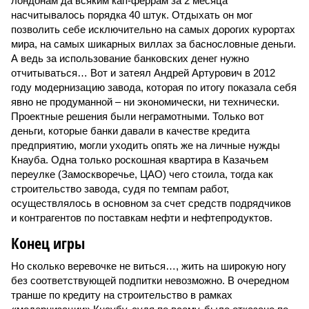
лондонам да всяким кап-феррам за 2 месяца
насчитывалось порядка 40 штук. Отдыхать он мог
позволить себе исключительно на самых дорогих курортах
мира, на самых шикарных виллах за баснословные деньги.
А ведь за использование банковских денег нужно
отчитываться… Вот и затеял Андрей Артурович в 2012
году модернизацию завода, которая по итогу показала себя
явно не продуманной – ни экономически, ни технически.
Проектные решения были неграмотными. Только вот
деньги, которые банки давали в качестве кредита
предприятию, могли уходить опять же на личные нужды
Кнауба. Одна только роскошная квартира в Казачьем
переулке (Замоскворечье, ЦАО) чего стоила, тогда как
строительство завода, судя по темпам работ,
осуществлялось в основном за счет средств подрядчиков
и контрагентов по поставкам нефти и нефтепродуктов.
Конец игры
Но сколько веревочке не виться…, жить на широкую ногу
без соответствующей подпитки невозможно. В очередном
транше по кредиту на строительство в рамках