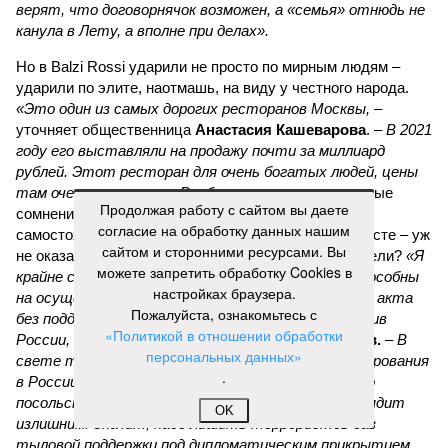
верят, что договорнячок возможен, а «семья» отнюдь не
канула в Лету, а вполне при делах».
Но в Balzi Rossi ударили не просто по мирным людям –
ударили по элите, наотмашь, на виду у честного народа.
«Это один из самых дорогих ресторанов Москвы,
–
уточняет общественница
Анастасия Кашеварова
. –
В 2021
году его выставляли на продажу почти за миллиард
рублей. Этот ресторан для очень богатых людей, цены
там очень кусаются»
. Вообще, возникают некоторые
Продолжая работу с сайтом вы даете
сомнения, что украинские террористы смогли бы
согласие на обработку данных нашим
самостоятельно осуществить диверсию в таком месте – уж
сайтом и сторонними ресурсами. Вы
не оказали ли им помощь их европейские покровители?
«Я
можете запретить обработку Cookies в
крайне сомневаюсь, чтобы ГУР и СБУ были бы способны
настройках браузера.
на осуществление подобного террористического акта
Пожалуйста, ознакомьтесь с
без поддержки старших партнёров по войне против
«Политикой в отношении обработки
России,
– поясняет политолог
Дмитрий Евстафьев.
–
В
персональных данных»
свете теракта в Москве продолжение функционирования
.
в России британского, германского, итальянского
посольства, а возможно, и пары других явно выглядит
OK
излишним. Значит, надо лишить террористов баз
тыловой поддержки под дипломатическим прикрытием.