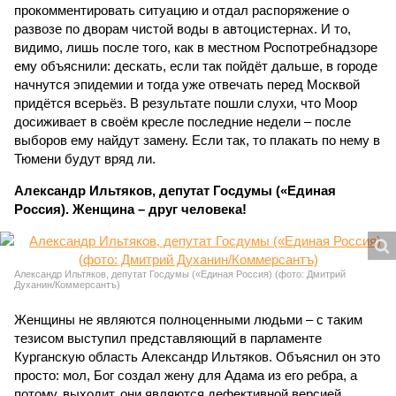
прокомментировать ситуацию и отдал распоряжение о
развозе по дворам чистой воды в автоцистернах. И то,
видимо, лишь после того, как в местном Роспотребнадзоре
ему объяснили: дескать, если так пойдёт дальше, в городе
начнутся эпидемии и тогда уже отвечать перед Москвой
придётся всерьёз. В результате пошли слухи, что Моор
досиживает в своём кресле последние недели – после
выборов ему найдут замену. Если так, то плакать по нему в
Тюмени будут вряд ли.
Александр Ильтяков, депутат Госдумы («Единая
Россия). Женщина – друг человека!
Александр Ильтяков, депутат Госдумы («Единая Россия) (фото: Дмитрий
Духанин/Коммерсантъ)
Женщины не являются полноценными людьми – с таким
тезисом выступил представляющий в парламенте
Курганскую область Александр Ильтяков. Объяснил он это
просто: мол, Бог создал жену для Адама из его ребра, а
потому, выходит, они являются дефективной версией