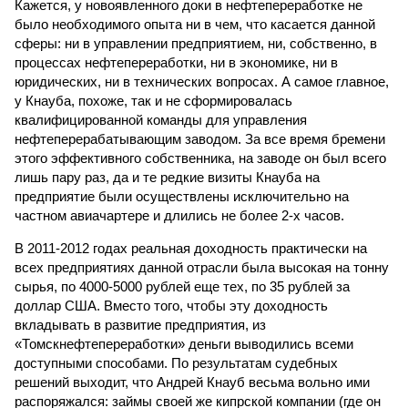
Кажется, у новоявленного доки в нефтепереработке не
было необходимого опыта ни в чем, что касается данной
сферы: ни в управлении предприятием, ни, собственно, в
процессах нефтепереработки, ни в экономике, ни в
юридических, ни в технических вопросах. А самое главное,
у Кнауба, похоже, так и не сформировалась
квалифицированной команды для управления
нефтеперерабатывающим заводом. За все время бремени
этого эффективного собственника, на заводе он был всего
лишь пару раз, да и те редкие визиты Кнауба на
предприятие были осуществлены исключительно на
частном авиачартере и длились не более 2-х часов.
В 2011-2012 годах реальная доходность практически на
всех предприятиях данной отрасли была высокая на тонну
сырья, по 4000-5000 рублей еще тех, по 35 рублей за
доллар США. Вместо того, чтобы эту доходность
вкладывать в развитие предприятия, из
«Томскнефтепереработки» деньги выводились всеми
доступными способами. По результатам судебных
решений выходит, что Андрей Кнауб весьма вольно ими
распоряжался: займы своей же кипрской компании (где он