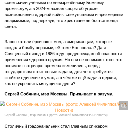
советскими учёными по «неизречённому Божьему
промыслу», а в 2024-м назвал споры об угрозе
возникновения ядерной войны спекуляциями и чрезмерным
алармизмом, подчеркнув, что христиане не боятся конца
света.
Злопыхатели ёрничают: мол, а американцам, которые
создали бомбу первыми, её тоже Бог послал? Да и
Священный синод в 1986 году предупреждал об опасности
применения ядерного оружия. Но они не понимают того, что
понимает патриарх: времена изменились, перед
государством стоят новые задачи, для чего требуется
стойкое единение в умах, а в чём же ещё задача церкви,
как не укреплять мятущиеся души?
Сергей Собянин, мэр Москвы. Призывает к разуму.
Сергей Собянин, мэр Москвы (фото: Алексей Филиппов/РИА Новости)
Столичный градоначальник стал главным спикером