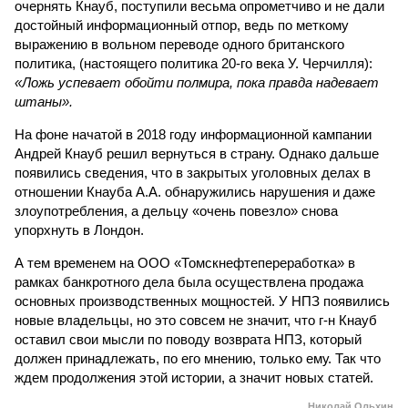
очернять Кнауб, поступили весьма опрометчиво и не дали
достойный информационный отпор, ведь по меткому
выражению в вольном переводе одного британского
политика, (настоящего политика 20-го века У. Черчилля):
«Ложь успевает обойти полмира, пока правда надевает
штаны».
На фоне начатой в 2018 году информационной кампании
Андрей Кнауб решил вернуться в страну. Однако дальше
появились сведения, что в закрытых уголовных делах в
отношении Кнауба А.А. обнаружились нарушения и даже
злоупотребления, а дельцу «очень повезло» снова
упорхнуть в Лондон.
А тем временем на ООО «Томскнефтепереработка» в
рамках банкротного дела была осуществлена продажа
основных производственных мощностей. У НПЗ появились
новые владельцы, но это совсем не значит, что г-н Кнауб
оставил свои мысли по поводу возврата НПЗ, который
должен принадлежать, по его мнению, только ему. Так что
ждем продолжения этой истории, а значит новых статей.
Николай Ольхин