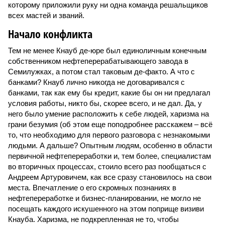
которому приложили руку ни одна команда решальщиков
всех мастей и званий.
Начало конфликта
Тем не менее Кнауб де-юре был единоличным конечным
собственником нефтеперерабатывающего завода в
Семилужках, а потом стал таковым де-факто. А что с
банками? Кнауб лично никогда не договаривался с
банками, так как ему бы кредит, какие бы он ни предлагал
условия работы, никто бы, скорее всего, и не дал. Да, у
него было умение расположить к себе людей, харизма на
грани безумия (об этом еще поподробнее расскажем – всё
то, что необходимо для первого разговора с незнакомыми
людьми. А дальше? Опытным людям, особенно в области
первичной нефтепереработки и, тем более, специалистам
во вторичных процессах, стоило всего раз пообщаться с
Андреем Артуровичем, как все сразу становилось на свои
места. Впечатление о его скромных познаниях в
нефтепереработке и бизнес-планировании, не могло не
посещать каждого искушенного на этом поприще визиви
Кнауба. Харизма, не подкрепленная не то, чтобы