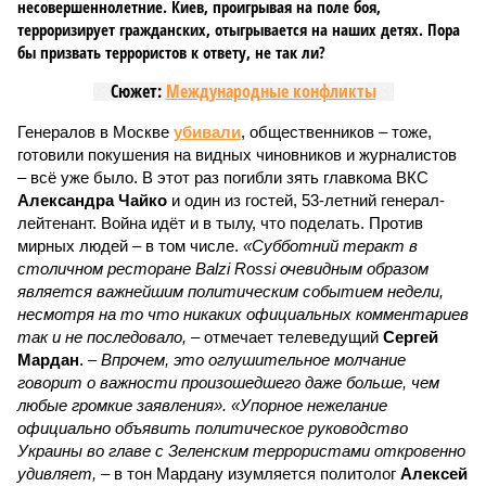
несовершеннолетние. Киев, проигрывая на поле боя,
терроризирует гражданских, отыгрывается на наших детях. Пора
бы призвать террористов к ответу, не так ли?
Сюжет:
Международные конфликты
Генералов в Москве
убивали
, общественников – тоже,
готовили покушения на видных чиновников и журналистов
– всё уже было. В этот раз погибли зять главкома ВКС
Александра Чайко
и один из гостей, 53-летний генерал-
лейтенант. Война идёт и в тылу, что поделать. Против
мирных людей – в том числе.
«Субботний теракт в
столичном ресторане Balzi Rossi очевидным образом
является важнейшим политическим событием недели,
несмотря на то что никаких официальных комментариев
так и не последовало,
– отмечает телеведущий
Сергей
Мардан
. –
Впрочем, это оглушительное молчание
говорит о важности произошедшего даже больше, чем
любые громкие заявления». «Упорное нежелание
официально объявить политическое руководство
Украины во главе с Зеленским террористами откровенно
удивляет,
– в тон Мардану изумляется политолог
Алексей