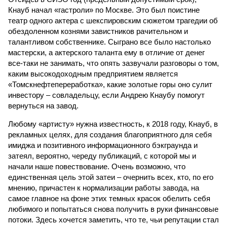
Кнауб начал «гастроли» по Москве. Это был поистине
театр одного актера с шекспировским сюжетом трагедии об
обездоленном кознями завистников рачительном и
талантливом собственнике. Сыграно все было настолько
мастерски, а актерского таланта ему в отличие от денег
все-таки не занимать, что опять зазвучали разговоры о том,
каким высокодоходным предприятием является
«Томскнефтепереработка», какие золотые горы оно сулит
инвестору – совладельцу, если Андрею Кнаубу помогут
вернуться на завод.
Любому «артисту» нужна известность, к 2018 году, Кнауб, в
рекламных целях, для создания благоприятного для себя
имиджа и позитивного информационного бэкграунда и
затеял, вероятно, череду публикаций, с которой мы и
начали наше повествование. Очень возможно, что
единственная цель этой затеи – очернить всех, кто, по его
мнению, причастен к нормализации работы завода, на
самое главное на фоне этих темных красок обелить себя
любимого и попытаться снова получить в руки финансовые
потоки. Здесь хочется заметить, что те, чьи репутации стал