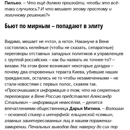
Пилько
. –
Что ещё должно произойти, чтобы это всё-
таки случилось? И что мешает этому простому и
логичному решению?»
Бьют по мирным – попадают в элиту
Видимо, мешает не «что», а «кто». Накануне в Вене
состоялись келейные (чтобы не сказать, сепаратные)
переговоры отставных западных политиков и управленцев
с группой российских – как бы назвать их точнее-то? –
визави. На этом фоне возникают некоторые догадки –
почему два откровенных теракта Киева, убившие наших
гражданских, остались не то чтобы незамеченными – не
стали новостями с первых полос, скажем так.
«Просочившаяся информация о том, что на секретных
переговорах в Вене Россию представлял Александр
Стальевич – информация невесёлая,
– делится
впечатлениями общественница
Дарья Митина
. –
Волошин
– основной спикер и интерфейс ельцинской «семьи»,
главных заинтересованных лиц в нашем поражении-
замирении. Печальных выводов два: наверху до сих пор