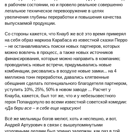
в рабочем состоянии, но и провело реальное совершенно
легальное техническое перевооружение в целях
увеличения глубины переработки и повышения качества
выпускаемой продукции.
Со стороны кажется, что Кнауб же всё это время примерял
на себя образ маркиза Карабаса из известной сказки Перро
– не останавливались поиски новых партнеров, которых
можно вовлечь в процесс, а также новых источников
финансирования, которые можно направить в компанию;
проводились новые встречи, придумывались новые
комбинации, рисовались в воздухе новые замки... на 4
миллиона тонн переработки, давались клятвенные
обещания сделать потенциального благодетеля партнером,
уступить 10%, 25%, 50% в новом заводе ... Расчет у
Кнауба, кажется, был тот же, что и у небезызвестного
героя Попандопуло во всеми известной советской комедии:
«Да бери все – я себе еще нарисую»
!
Всё же мельницы богов мелют, хоть и неспешно, и вот,
Андрей Артурович в связи с вышеупомянутыми
уголовными делами был эпично задержан, как раз в той