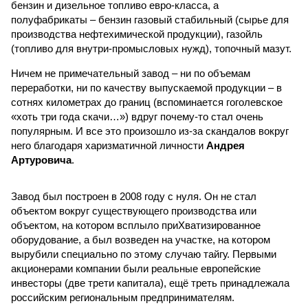
бензин и дизельное топливо евро-класса, а
полуфабрикаты – бензин газовый стабильный (сырье для
производства нефтехимической продукции), газойль
(топливо для внутри-промысловых нужд), топочный мазут.
Ничем не примечательный завод – ни по объемам
переработки, ни по качеству выпускаемой продукции – в
сотнях километрах до границ (вспоминается гоголевское
«хоть три года скачи…») вдруг почему-то стал очень
популярным. И все это произошло из-за скандалов вокруг
него благодаря харизматичной личности
Андрея
Артуровича
.
Завод был построен в 2008 году с нуля. Он не стал
объектом вокруг существующего производства или
объектом, на котором всплыло приХватизированное
оборудование, а был возведен на участке, на котором
вырубили специально по этому случаю тайгу. Первыми
акционерами компании были реальные европейские
инвесторы (две трети капитала), ещё треть принадлежала
российским региональным предпринимателям.