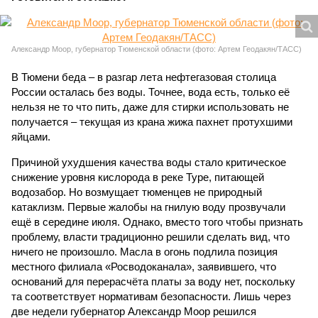
Александр Моор, губернатор Тюменской области (фото: Артем Геодакян/ТАСС)
В Тюмени беда – в разгар лета нефтегазовая столица
России осталась без воды. Точнее, вода есть, только её
нельзя не то что пить, даже для стирки использовать не
получается – текущая из крана жижа пахнет протухшими
яйцами.
Причиной ухудшения качества воды стало критическое
снижение уровня кислорода в реке Туре, питающей
водозабор. Но возмущает тюменцев не природный
катаклизм. Первые жалобы на гнилую воду прозвучали
ещё в середине июля. Однако, вместо того чтобы признать
проблему, власти традиционно решили сделать вид, что
ничего не произошло. Масла в огонь подлила позиция
местного филиала «Росводоканала», заявившего, что
оснований для перерасчёта платы за воду нет, поскольку
та соответствует нормативам безопасности. Лишь через
две недели губернатор Александр Моор решился