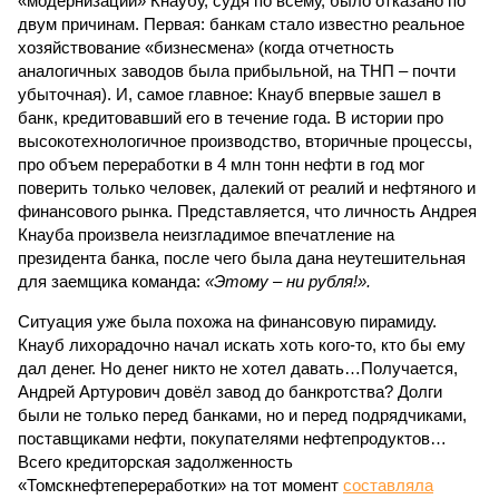
«модернизации» Кнаубу, судя по всему, было отказано по
двум причинам. Первая: банкам стало известно реальное
хозяйствование «бизнесмена» (когда отчетность
аналогичных заводов была прибыльной, на ТНП – почти
убыточная). И, самое главное: Кнауб впервые зашел в
банк, кредитовавший его в течение года. В истории про
высокотехнологичное производство, вторичные процессы,
про объем переработки в 4 млн тонн нефти в год мог
поверить только человек, далекий от реалий и нефтяного и
финансового рынка. Представляется, что личность Андрея
Кнауба произвела неизгладимое впечатление на
президента банка, после чего была дана неутешительная
для заемщика команда:
«Этому – ни рубля!».
Ситуация уже была похожа на финансовую пирамиду.
Кнауб лихорадочно начал искать хоть кого-то, кто бы ему
дал денег. Но денег никто не хотел давать…Получается,
Андрей Артурович довёл завод до банкротства? Долги
были не только перед банками, но и перед подрядчиками,
поставщиками нефти, покупателями нефтепродуктов…
Всего кредиторская задолженность
«Томскнефтепереработки» на тот момент
составляла