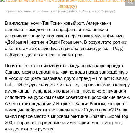
Героини мультика «Три богатыря» (фото: rutube.ru/Честно про Зарядку)
В англоязычном «Тик Токе» новый хит. Американки
надевают самодельные сарафаны и кокошники и
устраивают пляску, подражая персонажам мультфильма
«Добрыня Никитич и Змей Горыныч». В результате ролики
с хештегами #3 slavicdivas (три славянские дивы. – Ред.)
набирают десятки тысяч просмотров.
Понятно, что это сиюминутная мода и она скоро пройдёт.
Однако можно вспомнить, как полгода назад запрещённую
в России соцсеть разрывал другой тренд – I`m not Russian,
but…
«Я не русский/русская, но…»
, – произносили в камеру
американцы, испанцы, японцы и т.д., после чего начинали
исполнять на русском языке советские и российские песни.
А чего стоит недавний ИИ-трюк с
Канье Уэстом
, которого с
помощью нейросети заставили петь «Седую ночь»? Ролик
занял первое место в мировом рейтинге Shazam Global Top
200, собрав восторженные комментарии: мол, смотрите,
что делают эти русские!