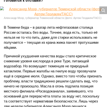
Готовится к отставке?
Александр Моор, губернатор Тюменской области (фото: Артем Геодакян/ТАСС)
В Тюмени беда – в разгар лета нефтегазовая столица
России осталась без воды. Точнее, вода есть, только её
нельзя не то что пить, даже для стирки использовать не
получается – текущая из крана жижа пахнет протухшими
яйцами.
Причиной ухудшения качества воды стало критическое
снижение уровня кислорода в реке Туре, питающей
водозабор. Но возмущает тюменцев не природный
катаклизм. Первые жалобы на гнилую воду прозвучали
ещё в середине июля. Однако, вместо того чтобы признать
проблему, власти традиционно решили сделать вид, что
ничего не произошло. Масла в огонь подлила позиция
местного филиала «Росводоканала», заявившего, что
оснований для перерасчёта платы за воду нет, поскольку
та соответствует нормативам безопасности. Лишь через
две недели губернатор Александр Моор решился