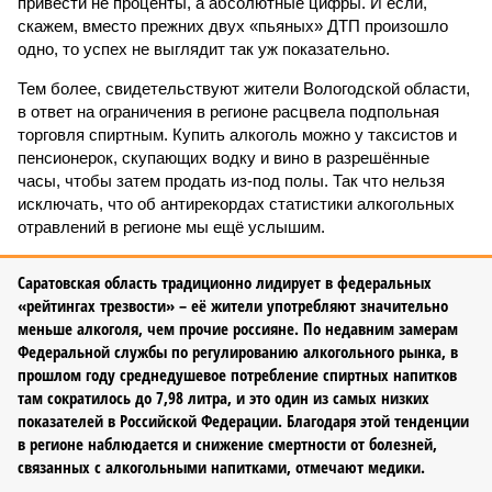
привести не проценты, а абсолютные цифры. И если,
скажем, вместо прежних двух «пьяных» ДТП произошло
одно, то успех не выглядит так уж показательно.
Тем более, свидетельствуют жители Вологодской области,
в ответ на ограничения в регионе расцвела подпольная
торговля спиртным. Купить алкоголь можно у таксистов и
пенсионерок, скупающих водку и вино в разрешённые
часы, чтобы затем продать из-под полы. Так что нельзя
исключать, что об антирекордах статистики алкогольных
отравлений в регионе мы ещё услышим.
Саратовская область традиционно лидирует в федеральных
«рейтингах трезвости» – её жители употребляют значительно
меньше алкоголя, чем прочие россияне. По недавним замерам
Федеральной службы по регулированию алкогольного рынка, в
прошлом году среднедушевое потребление спиртных напитков
там сократилось до 7,98 литра, и это один из самых низких
показателей в Российской Федерации. Благодаря этой тенденции
в регионе наблюдается и снижение смертности от болезней,
связанных с алкогольными напитками, отмечают медики.