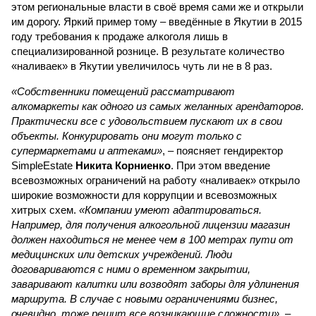
этом региональные власти в своё время сами же и открыли
им дорогу. Яркий пример тому – введённые в Якутии в 2015
году требования к продаже алкоголя лишь в
специализированной рознице. В результате количество
«наливаек» в Якутии увеличилось чуть ли не в 8 раз.
«Собственники помещений рассматривают
алкомаркеты как одного из самых желанных арендаторов.
Практически все с удовольствием пускают их в свои
объекты. Конкурировать они могут только с
супермаркетами и аптеками»
, – поясняет гендиректор
SimpleEstate
Никита Корниенко
. При этом введение
всевозможных ограничений на работу «наливаек» открыло
широкие возможности для коррупции и всевозможных
хитрых схем.
«Компании умеют адаптироваться.
Например, для получения алкогольной лицензии магазин
должен находиться не менее чем в 100 метрах пути от
медицинских или детских учреждений. Люди
договариваются с ними о временном закрытии,
заваривают калитки или возводят заборы для удлинения
маршрута. В случае с новыми ограничениями бизнес,
очевидно, тоже решит все возникающие сложности»
, –