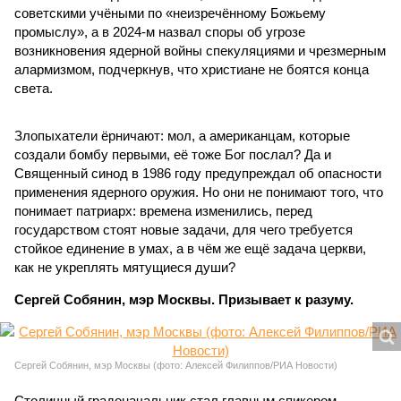
советскими учёными по «неизречённому Божьему
промыслу», а в 2024-м назвал споры об угрозе
возникновения ядерной войны спекуляциями и чрезмерным
алармизмом, подчеркнув, что христиане не боятся конца
света.
Злопыхатели ёрничают: мол, а американцам, которые
создали бомбу первыми, её тоже Бог послал? Да и
Священный синод в 1986 году предупреждал об опасности
применения ядерного оружия. Но они не понимают того, что
понимает патриарх: времена изменились, перед
государством стоят новые задачи, для чего требуется
стойкое единение в умах, а в чём же ещё задача церкви,
как не укреплять мятущиеся души?
Сергей Собянин, мэр Москвы. Призывает к разуму.
Сергей Собянин, мэр Москвы (фото: Алексей Филиппов/РИА Новости)
Столичный градоначальник стал главным спикером