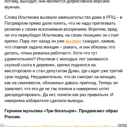
потому, выходит, они являются дефективной версией
мужчин.
Слова Ильтякова вызвали замешательство даже в РПЦ – в
Патриархии прямо дали понять, что не надо притягивать
религию к своим ископаемым воззрениям. Впрочем, вряд
ли это переубедит Ильтякова, на своих позициях он стоит
крепко. Пару лет назад он уже
вызвал
скандал, заявив,
что главная задача женщин – рожать, и они обязаны это
делать, «пока рожалка работает». Хотя что тут
удивительного? Ильтяков с молодых лет занимался
скупкой скота в деревнях, крепко поднялся на
мясоторговле и стал депутатом Думы, где сидит уже третий
срок подряд. Неудивительно, что он смотрит на женщин,
как на свиноматок, обязанных давать приплод. Теперь он
заявляет, что его-де не так поняли и намеренно хотят
дискредитировать. Да нет, поняли как раз правильно. И
наверняка избиратели сделали выводы.
Героини мультика «Три богатыря». Продвигают образ
России.