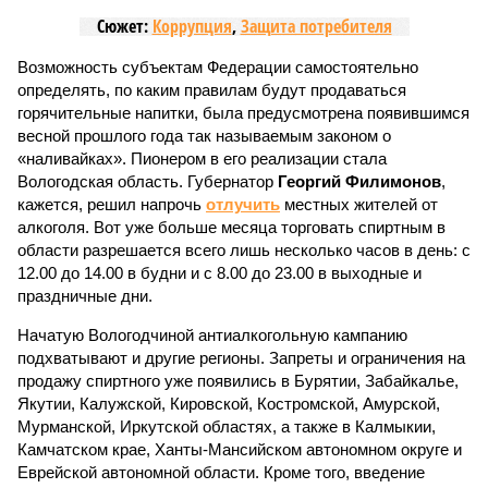
Сюжет:
Коррупция
,
Защита потребителя
Возможность субъектам Федерации самостоятельно
определять, по каким правилам будут продаваться
горячительные напитки, была предусмотрена появившимся
весной прошлого года так называемым законом о
«наливайках». Пионером в его реализации стала
Вологодская область. Губернатор
Георгий Филимонов
,
кажется, решил напрочь
отлучить
местных жителей от
алкоголя. Вот уже больше месяца торговать спиртным в
области разрешается всего лишь несколько часов в день: с
12.00 до 14.00 в будни и с 8.00 до 23.00 в выходные и
праздничные дни.
Начатую Вологодчиной антиалкогольную кампанию
подхватывают и другие регионы. Запреты и ограничения на
продажу спиртного уже появились в Бурятии, Забайкалье,
Якутии, Калужской, Кировской, Костромской, Амурской,
Мурманской, Иркутской областях, а также в Калмыкии,
Камчатском крае, Ханты-Мансийском автономном округе и
Еврейской автономной области. Кроме того, введение