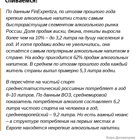
По данным FinExpertiza, по итогам прошлого года
крепкие алкогольные напитки стали самым
быстрорастущим сегментом алкогольного рынка
России. Доля продаж виски, джина, текилы выросла
более чем на 10% – до 3,2 литра на душу населения в
год. И хотя продажи водки не увеличились, она
остаётся самым популярным алкогольным напитком в
стране. На водку приходится 62% продаж алкогольных
напитков. В среднем по итогам прошлого года каждый
житель страны выпил примерно 5,3 литра водки.
В пересчёте на чистый спирт
среднестатистический россиянин по­требляет в год
8–10 литров. По данным ВОЗ, среднемировой
показатель потребления алкоголя составляет 6,2
литра чистого спирта на человека в год,
среднеевропейский – 9,2 литра. Но есть важный нюанс
– в структуре потребления на первых местах в
Европе находятся некрепкие алкогольные напитки.
Кира Деливориа