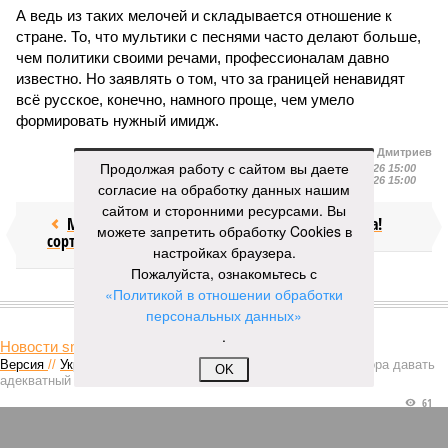
А ведь из таких мелочей и складывается отношение к
стране. То, что мультики с песнями часто делают больше,
чем политики своими речами, профессионалам давно
известно. Но заявлять о том, что за границей ненавидят
всё русское, конечно, намного проще, чем умело
формировать нужный имидж.
Иван Дмитриев
Продолжая работу с сайтом вы даете
Опубликовано:
09.08.2026 15:00
Отредактировано:
09.08.2026 15:00
согласие на обработку данных нашим
сайтом и сторонними ресурсами. Вы
Мочить в
Посол ты на!
можете запретить обработку Cookies в
сортире
настройках браузера.
Пожалуйста, ознакомьтесь с
«Политикой в отношении обработки
КОММЕНТАРИИ
0
персональных данных»
.
Новости smi2.ru
Версия
//
Украина
//
Киев перешёл к террору гражданских, пора давать
OK
адекватный ответ
61
Мочить в сортире