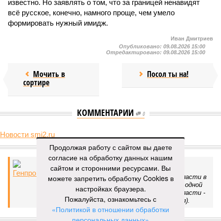
известно. Но заявлять о том, что за границей ненавидят
всё русское, конечно, намного проще, чем умело
формировать нужный имидж.
Иван Дмитриев
Опубликовано:
09.08.2026 15:00
Отредактировано:
09.08.2026 15:00
Мочить в
Посол ты на!
сортире
КОММЕНТАРИИ
0
Новости smi2.ru
Версия
//
Украина
//
Киев перешёл к террору гражданских, пора давать
Продолжая работу с сайтом вы даете
адекватный ответ
согласие на обработку данных нашим
31
Мочить в сортире
сайтом и сторонними ресурсами. Вы
можете запретить обработку Cookies в
настройках браузера.
Киев перешёл к террору гражданских, пора давать
Пожалуйста, ознакомьтесь с
адекватный ответ
«Политикой в отношении обработки
персональных данных»