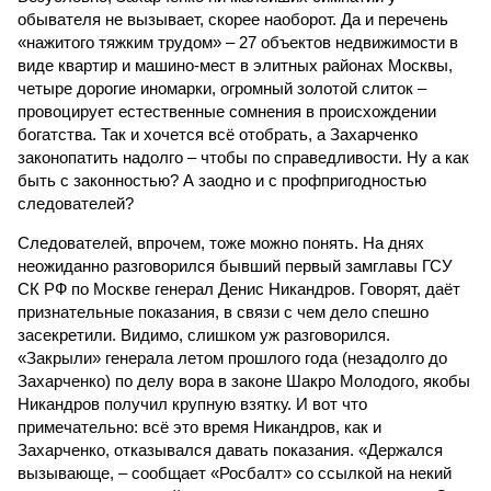
обывателя не вызывает, скорее наоборот. Да и перечень
«нажитого тяжким трудом» – 27 объектов недвижимости в
виде квартир и машино-мест в элитных районах Москвы,
четыре дорогие иномарки, огромный золотой слиток –
провоцирует естественные сомнения в происхождении
богатства. Так и хочется всё отобрать, а Захарченко
законопатить надолго – чтобы по справедливости. Ну а как
быть с законностью? А заодно и с профпригодностью
следователей?
Следователей, впрочем, тоже можно понять. На днях
неожиданно разговорился бывший первый замглавы ГСУ
СК РФ по Москве генерал Денис Никандров. Говорят, даёт
признательные показания, в связи с чем дело спешно
засекретили. Видимо, слишком уж разговорился.
«Закрыли» генерала летом прошлого года (незадолго до
Захарченко) по делу вора в законе Шакро Молодого, якобы
Никандров получил крупную взятку. И вот что
примечательно: всё это время Никандров, как и
Захарченко, отказывался давать показания. «Держался
вызывающе, – сообщает «Росбалт» со ссылкой на некий