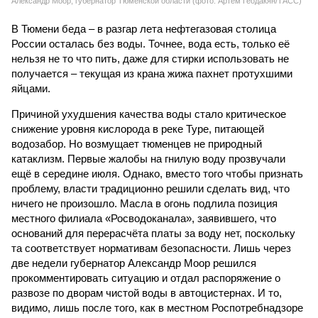
Александр Моор, губернатор Тюменской области (фото: Артем Геодакян/ТАСС)
В Тюмени беда – в разгар лета нефтегазовая столица
России осталась без воды. Точнее, вода есть, только её
нельзя не то что пить, даже для стирки использовать не
получается – текущая из крана жижа пахнет протухшими
яйцами.
Причиной ухудшения качества воды стало критическое
снижение уровня кислорода в реке Туре, питающей
водозабор. Но возмущает тюменцев не природный
катаклизм. Первые жалобы на гнилую воду прозвучали
ещё в середине июля. Однако, вместо того чтобы признать
проблему, власти традиционно решили сделать вид, что
ничего не произошло. Масла в огонь подлила позиция
местного филиала «Росводоканала», заявившего, что
оснований для перерасчёта платы за воду нет, поскольку
та соответствует нормативам безопасности. Лишь через
две недели губернатор Александр Моор решился
прокомментировать ситуацию и отдал распоряжение о
развозе по дворам чистой воды в автоцистернах. И то,
видимо, лишь после того, как в местном Роспотребнадзоре