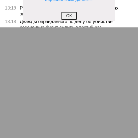
.
OK
Киев перешёл к террору гражданских, пора давать адекватный ответ
(коллаж: рисунок - Темур Козаев, фото - Deep Vision)
Август не стал ломать мрачной традиции: 1-го числа – теракт на
Кудринской площади в Москве с пятерыми погибшими, а 3-го –
удар украинским дроном по отдыхающим на пляже под