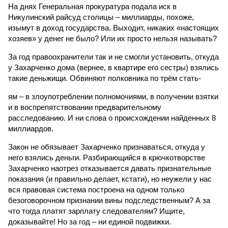
На днях Генеральная прокуратура подала иск в
Никулинский райсуд столицы – миллиарды, похоже,
изымут в доход государства. Выходит, никаких «настоящих
хозяев» у денег не было? Или их просто нельзя называть?
За год правоохранители так и не смогли установить, откуда
у Захарченко дома (вернее, в квартире его сестры) взялись
такие деньжищи. Обвиняют полковника по трём стать-
ям – в злоупотреблении полномочиями, в получении взятки
и в воспрепятствовании предварительному
расследованию. И ни слова о происхождении найденных 8
миллиардов.
Закон не обязывает Захарченко признаваться, откуда у
него взялись деньги. Разбирающийся в крючкотворстве
Захарченко наотрез отказывается давать признательные
показания (и правильно делает, кстати), но неужели у нас
вся правовая система построена на одном только
безоговорочном признании вины подследственным? А за
что тогда платят зарплату следователям? Ищите,
доказывайте! Но за год – ни единой подвижки.