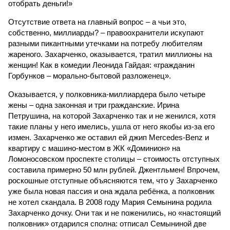
отобрать деньги!»
Отсутствие ответа на главный вопрос – а чьи это,
собственно, миллиарды? – правоохранители искупают
разными пикантными утечками на потребу любителям
жареного. Захарченко, оказывается, тратил миллионы на
женщин! Как в комедии Леонида Гайдая: «гражданин
Горбунков – морально-бытовой разложенец».
Оказывается, у полковника-миллиардера было четыре
жены – одна законная и три гражданские. Ирина
Петрушина, на которой Захарченко так и не женился, хотя
такие планы у него имелись, ушла от него якобы из-за его
измен. Захарченко же оставил ей джип Mercedes-Benz и
квартиру с машино-местом в ЖК «Доминион» на
Ломоносовском проспекте столицы – стоимость отступных
составила примерно 50 млн рублей. Джентльмен! Впрочем,
роскошные отступные объясняются тем, что у Захарченко
уже была новая пассия и она ждала ребёнка, а полковник
не хотел скандала. В 2008 году Мария Семынина родила
Захарченко дочку. Они так и не поженились, но «настоящий
полковник» отдарился сполна: отписал Семыниной две