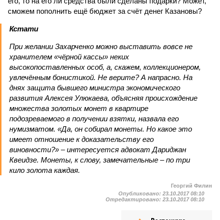
его, то на его ли средства были сделаны подарки? Может,
сможем пополнить ещё бюджет за счёт денег Казановы?
Кстати
При желании Захарченко можно выставить вовсе не
хранителем «чёрной кассы» неких
высокопоставленных особ, а, скажем, коллекционером,
увлечённым бонистикой. Не верите? А напрасно. На
днях защита бывшего министра экономического
развития Алексея Улюкаева, объясняя происхождение
множества золотых монет в квартире
подозреваемого в получении взятки, назвала его
нумизматом. «Да, он собирал монеты. Но какое это
имеет отношение к доказательству его
виновности?» – интересуется адвокат Дариджан
Квеидзе. Монеты, к слову, замечательные – по три
кило золота каждая.
Георгий Филин
Опубликовано:
23.10.2017 08:10
Отредактировано:
23.10.2017 08:10