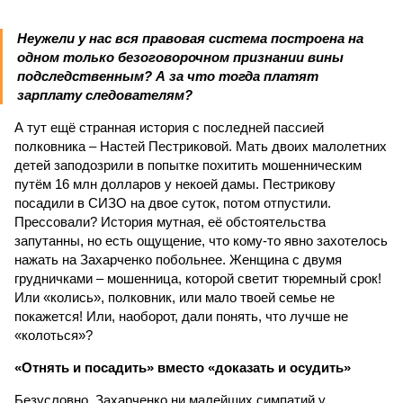
Неужели у нас вся правовая система построена на
одном только безоговорочном признании вины
подследственным? А за что тогда платят
зарплату следователям?
А тут ещё странная история с последней пассией
полковника – Настей Пестриковой. Мать двоих малолетних
детей заподозрили в попытке похитить мошенническим
путём 16 млн долларов у некоей дамы. Пестрикову
посадили в СИЗО на двое суток, потом отпустили.
Прессовали? История мутная, её обстоятельства
запутанны, но есть ощущение, что кому-то явно захотелось
нажать на Захарченко побольнее. Женщина с двумя
грудничками – мошенница, которой светит тюремный срок!
Или «колись», полковник, или мало твоей семье не
покажется! Или, наоборот, дали понять, что лучше не
«колоться»?
«Отнять и посадить» вместо «доказать и осудить»
Безусловно, Захарченко ни малейших симпатий у