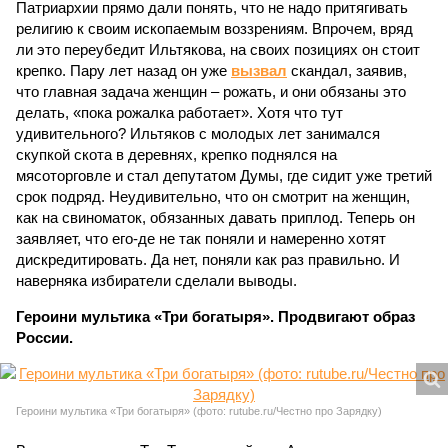
Патриархии прямо дали понять, что не надо притягивать
религию к своим ископаемым воззрениям. Впрочем, вряд
ли это переубедит Ильтякова, на своих позициях он стоит
крепко. Пару лет назад он уже
вызвал
скандал, заявив,
что главная задача женщин – рожать, и они обязаны это
делать, «пока рожалка работает». Хотя что тут
удивительного? Ильтяков с молодых лет занимался
скупкой скота в деревнях, крепко поднялся на
мясоторговле и стал депутатом Думы, где сидит уже третий
срок подряд. Неудивительно, что он смотрит на женщин,
как на свиноматок, обязанных давать приплод. Теперь он
заявляет, что его-де не так поняли и намеренно хотят
дискредитировать. Да нет, поняли как раз правильно. И
наверняка избиратели сделали выводы.
Героини мультика «Три богатыря». Продвигают образ
России.
Героини мультика «Три богатыря» (фото: rutube.ru/Честно про Зарядку)