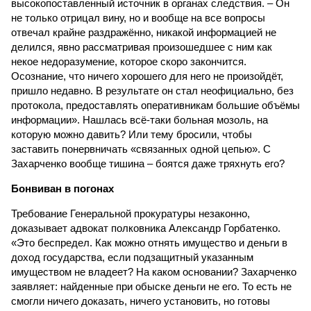
высокопоставленный источник в органах следствия. – Он
не только отрицал вину, но и вообще на все вопросы
отвечал крайне раздражённо, никакой информацией не
делился, явно рассматривая произошедшее с ним как
некое недоразумение, которое скоро закончится.
Осознание, что ничего хорошего для него не произойдёт,
пришло недавно. В результате он стал неофициально, без
протокола, предоставлять оперативникам большие объёмы
информации». Нашлась всё-таки больная мозоль, на
которую можно давить? Или тему бросили, чтобы
заставить понервничать «связанных одной цепью». С
Захарченко вообще тишина – боятся даже тряхнуть его?
Бонвиван в погонах
Требование Генеральной прокуратуры незаконно,
доказывает адвокат полковника Александр Горбатенко.
«Это беспредел. Как можно отнять имущество и деньги в
доход государства, если подзащитный указанным
имуществом не владеет? На каком основании? Захарченко
заявляет: найденные при обыске деньги не его. То есть не
смогли ничего доказать, ничего установить, но готовы