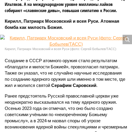
Ильтяков. А на международном уровне миллионы лайков
собирают «славянские дивы», повышая симпатию к России.
Кирилл, Патриарх Московский и всея Руси. Атомная
бомба как милость Божия.
Кирилл, Патриарх Московский и всея Руси (фото: Сергей Бобылев/ТАСС)
Создание в СССР атомного оружия стало результатом
«благодати и милости Божией», провозгласил патриарх.
Также он указал, что не случайно научные исследования
по созданию ядерного оружия шли именно в том месте, где
жил и молился святой
Серафим Саровский
.
Ранее предстоятель Русской православной церкви уже
неоднократно высказывался на тему ядерного оружия.
Осенью 2023 года он отмечал, что оно было создано
советскими учёными по «неизречённому Божьему
промыслу», а в 2024-м назвал споры об угрозе
возникновения ядерной войны спекуляциями и чрезмерным