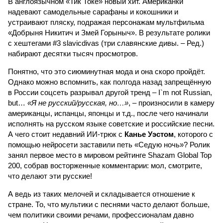
В англоязычном «Тик Токе» новый хит. Американки
надевают самодельные сарафаны и кокошники и
устраивают пляску, подражая персонажам мультфильма
«Добрыня Никитич и Змей Горыныч». В результате ролики
с хештегами #3 slavicdivas (три славянские дивы. – Ред.)
набирают десятки тысяч просмотров.
Понятно, что это сиюминутная мода и она скоро пройдёт.
Однако можно вспомнить, как полгода назад запрещённую
в России соцсеть разрывал другой тренд – I`m not Russian,
but…
«Я не русский/русская, но…»
, – произносили в камеру
американцы, испанцы, японцы и т.д., после чего начинали
исполнять на русском языке советские и российские песни.
А чего стоит недавний ИИ-трюк с
Канье Уэстом
, которого с
помощью нейросети заставили петь «Седую ночь»? Ролик
занял первое место в мировом рейтинге Shazam Global Top
200, собрав восторженные комментарии: мол, смотрите,
что делают эти русские!
А ведь из таких мелочей и складывается отношение к
стране. То, что мультики с песнями часто делают больше,
чем политики своими речами, профессионалам давно