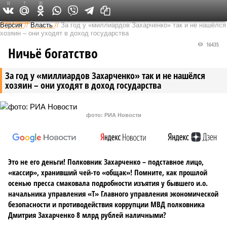
11
7
35
Федеральный выпуск
Версия
//
Власть
//
За год у «миллиардов Захарченко» так и не нашёлся
хозяин – они уходят в доход государства
16435
Ничьё богатство
За год у «миллиардов Захарченко» так и не нашёлся
хозяин – они уходят в доход государства
фото: РИА Новости
Это не его деньги! Полковник Захарченко – подставное лицо,
«кассир», хранивший чей-то «общак»! Помните, как прошлой
осенью пресса смаковала подробности изъятия у бывшего и.о.
начальника управления «Т» Главного управления экономической
безопасности и противодействия коррупции МВД полковника
Дмитрия Захарченко 8 млрд рублей наличными?