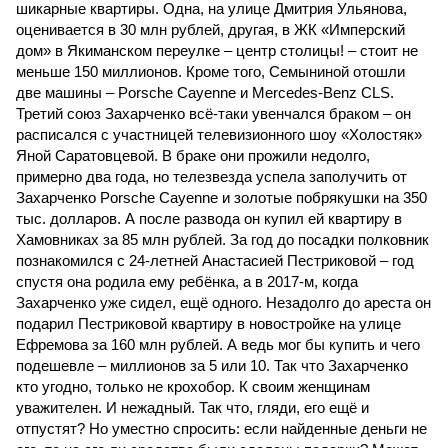
шикарные квартиры. Одна, на улице Дмитрия Ульянова,
оценивается в 30 млн рублей, другая, в ЖК «Имперский
дом» в Якиманском переулке – центр столицы! – стоит не
меньше 150 миллионов. Кроме того, Семыниной отошли
две машины – Porsche Cayenne и Mercedes-Benz CLS.
Третий союз Захарченко всё-таки увенчался браком – он
расписался с участницей телевизионного шоу «Холостяк»
Яной Саратовцевой. В браке они прожили недолго,
примерно два года, но телезвезда успела заполучить от
Захарченко Porsche Cayenne и золотые побрякушки на 350
тыс. долларов. А после развода он купил ей квартиру в
Хамовниках за 85 млн рублей. За год до посадки полковник
познакомился с 24-летней Анастасией Пестриковой – год
спустя она родила ему ребёнка, а в 2017-м, когда
Захарченко уже сидел, ещё одного. Незадолго до ареста он
подарил Пестриковой квартиру в новостройке на улице
Ефремова за 160 млн рублей. А ведь мог бы купить и чего
подешевле – миллионов за 5 или 10. Так что Захарченко
кто угодно, только не крохобор. К своим женщинам
уважителен. И нежадный. Так что, гляди, его ещё и
отпустят? Но уместно спросить: если найденные деньги не