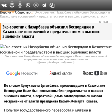
2
0
0
Федеральный выпуск
Версия
//
Общество
//
Экс-советник Назарбаева объяснил беспорядки в
Казахстане госизменой и предательством в высших эшелонах власти
3644
Экс-советник Назарбаева объяснил беспорядки в
Казахстане госизменой и предательством в высших
эшелонах власти
Экс-советник Назарбаева объяснил беспорядки в Казахстане госизменой
и предательством в высших эшелонах власти
(фото: pixabay.com/jorono)
По словам Ермухамета Ертысбаева, произошедшие в Казахстане
беспорядки были бы невозможны без предательства в высших
эшелонах власти, а вероятной целью заговорщиков он назвал
отстранение от власти президента Касым-Жомарта Токаева.
Попытку государственного переворота и мятежа в