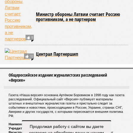
Министр обороны Латвии считает Россию
противником, а не партнером
9
Централ Партнершип
10
Общероссийское издание журналистских расследований
«Версия»
Газета «Наша версия» основана Артёмом Боровиком в 1998 году как газета
расследований. Официальный сайт «Версия» публикует материалы
штатных и внештатных журналистов газеты и пристально следит за
событиями и новостями, происходящими в России, Украине, странах СНГ,
Америке и других государств, с которыми пересекается внешняя политика
РФ.
Наименование:
Cетевое издание «Версия»
Продолжая работу с сайтом вы даете
Учредитель:
ООО «Версия»,
Главный редактор:
Горевой Р. Г.
согласие на обработку данных нашим
Регистрационный номер Роскомнадзора:
ЭЛ № ФС 77 - 72681 от