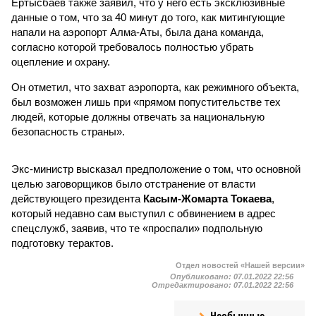
Ертысбаев также заявил, что у него есть эксклюзивные
данные о том, что за 40 минут до того, как митингующие
напали на аэропорт Алма-Аты, была дана команда,
согласно которой требовалось полностью убрать
оцепление и охрану.
Он отметил, что захват аэропорта, как режимного объекта,
был возможен лишь при «прямом попустительстве тех
людей, которые должны отвечать за национальную
безопасность страны».
Экс-министр высказал предположение о том, что основной
целью заговорщиков было отстранение от власти
действующего президента
Касым-Жомарта Токаева
,
который недавно сам выступил с обвинением в адрес
спецслужб, заявив, что те «проспали» подпольную
подготовку терактов.
Отдел новостей «Нашей версии»
Опубликовано:
07.01.2022 22:56
Отредактировано:
07.01.2022 22:56