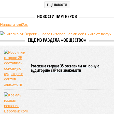
покажет снова? (фото: АР-ТАСС)
Природа постоянно вступает в противоречие с нами. Ведь пока
она стремится всё на планете держать в балансе, человечество
не особенно церемонится с окружающей средой. Самые
массовые катастрофы в прошлом – какими они были? Какие
ждут нас со дня на день и чем грозят?
Рассказ
Стивена Кинга
, в котором описывались
последствия очередного апокалипсиса, искусственно
вызванного группой биологов, называется «Конец всей
этой мерзости». В реальной жизни участия пытливых
исследователей в организации конца света может не
понадобиться: природа сама разберётся, как и где
уменьшить масштабы человеческой популяции.
(фото: en.wikipedia.org)
Да, наша любимая маленькая планета может быть