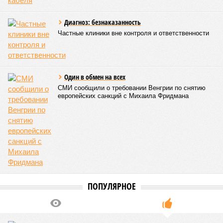
километров (а это больше территорий Оренбургской или
Кировской областей), 2 млн человек остались без крова,
ещё столько же погибли в результате спровоцированной
катастрофой пандемии.
Третье место по кровожадности в рейтинге стихийных
бедствий занимает смертоносный циклон Бхола 1970 года,
ставший самым мощным среди себе подобных за всю
историю наблюдений. Он поразил территории современной
Бангладеш, тогда называвшейся Восточным Пакистаном, и
индийского штата Западная Бенгалия. Шторма унесли
жизни полумиллиона человек.
Кажется, стремящаяся сохранить свою чистоту природа
что-то знала о том, какие именно страны станут со
временем самыми «грязными» в плане производств, и
планомерно подтачивала их демографию. А как ещё
объяснить то, что в топ-10 природных катастроф почти все
места занимают бедствия, разразившиеся в Индии,
Пакистане, Бангладеш и Турции? Что характерно, Россию и
Европу подобные катастрофы никогда не затрагивали,
здесь беды были другими, включая массовый голод и