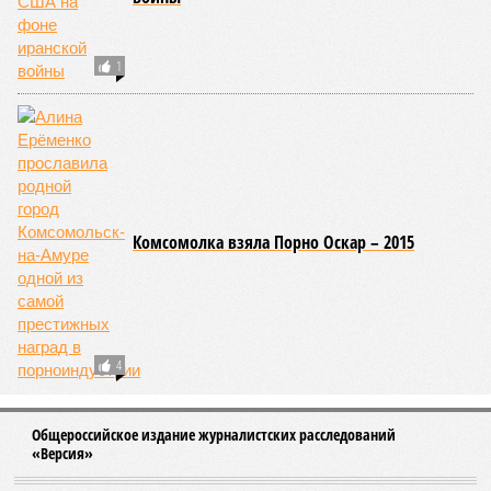
смертоносная. Это, в частности, «лимнические
извержения», о которых мало кто слышал. Речь идёт о
явлениях, когда большое количество углекислого газа
внезапно вырывается из глубин озёр, образуя невидимое
удушающее газовое облако, которое безжалостно убивает
людей и животных. Катастрофа на озере Ньос в Камеруне
в 1986 году остаётся одним из наиболее чудовищных
примеров: более 1700 человек и тысячи голов скота
погибли из-за внезапного выброса CO₂, накрывшего
близлежащие деревни.
И здесь мы плавно подходим к тому, чем все эти
стихийные бедствия могут закончиться. А именно – к
социальному коллапсу, то есть фактическому упадку
развитой цивилизации, зачастую с последующим её
полным уничтожением. Среди причин такого трагического
развития событий учёные называют деградацию
окружающей среды, истощение ресурсов и болезни. А ведь
любая природная катастрофа непременно ведёт именно к
этому – экономическому кризису, эпидемиям, голоду,
резкому сокращению численности населения. Так погибли