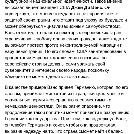
культурной и национальной идентичности. Такое мнение
высказал вице-президент США
Джей Ди Вэнс
. Он
подчеркнул, что многие государства не справляются с
защитой своих границ, что ставит под угрозу их будущее и
может обернуться «цивилизационным самоубийством».
Вэнс отметил, что власти некоторых европейских стран
ограничивают свободу слова своих граждан, даже когда те
выражают протест против неконтролируемой миграции и
нарушения границ. По его словам, США заинтересованы в
процветании Европы как ключевого союзника, но
европейские страны должны сами уважать свой
суверенитет и интересы своего народа, поскольку
«Америка не может сделать это за них».
В качестве примера Вэнс привел Германию, которая, по его
словам, принимает мигрантов из стран, чьи культурные и
социальные нормы «совершенно несовместимы» с
немецкими ценностями. Он выразил опасение, что
продолжение такой политики может привести к разрушению
Германии как государства. При этом, как подчеркнул Вэнс,
он «любит Германию и хочет, чтобы она процветала»,
выразив надежду на то, что страна сможет найти баланс