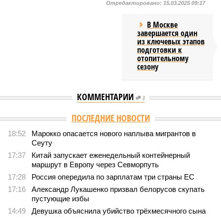
Отредактировано:
15.03.2025 09:17
В Москве
завершается один
из ключевых этапов
подготовки к
отопительному
сезону
КОММЕНТАРИИ
0
Версия
//
Общество
//
Земля уже не раз показывала человечеству свой
крутой нрав – когда покажет снова?
648
Последние времена
Земля уже не раз показывала человечеству свой крутой
нрав – когда покажет снова?
Земля уже не раз показывала человечеству свой крутой нрав – когда