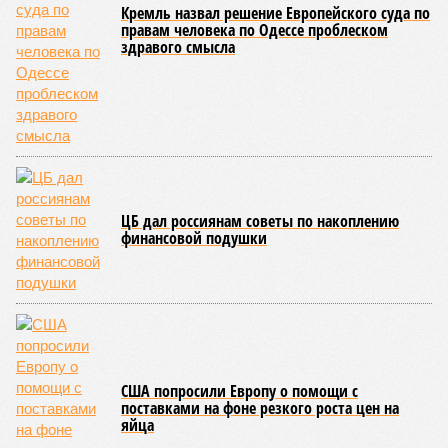
единственной, где в пределах Солнечной системы есть
полноценная жизнь, но Земля также регулярно пытается
эту жизнь уничтожить. Так уж вышло, что внутренние
процессы на планете включают в себя всевозможные
геологические, метеорологические и физические явления,
которые для человека довольно опасны. Или попросту
смертельны. И вот несколько тому примеров.
Все стихии сразу
Около 100 лет назад в Поднебесной приключилось то, что
у нас назвали бы тридцатью тремя несчастьями. Страну
последовательно поразили: многолетняя засуха, страшный
паводок, невероятные ливни. Несколько миллионов
человек не пережили этот разгул стихий. Вот что тогда
приключилось.
Зима 1931 года выдалась в Китае чрезвычайно
продолжительной и суровой. Снега образовалось огромное
количество – казалось бы, хороший знак после периода
великой суши, продолжавшегося с 1928-го. Но всё
обратилось катастрофой. Снег растаял, устремился в реки,