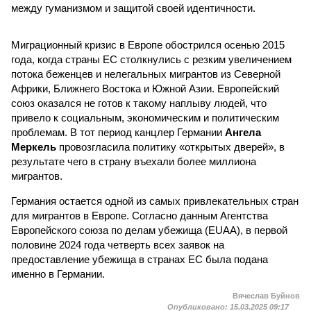
между гуманизмом и защитой своей идентичности.
Миграционный кризис в Европе обострился осенью 2015
года, когда страны ЕС столкнулись с резким увеличением
потока беженцев и нелегальных мигрантов из Северной
Африки, Ближнего Востока и Южной Азии. Европейский
союз оказался не готов к такому наплыву людей, что
привело к социальным, экономическим и политическим
проблемам. В тот период канцлер Германии
Ангела
Меркель
провозгласила политику «открытых дверей», в
результате чего в страну въехали более миллиона
мигрантов.
Германия остается одной из самых привлекательных стран
для мигрантов в Европе. Согласно данным Агентства
Европейского союза по делам убежища (EUAA), в первой
половине 2024 года четверть всех заявок на
предоставление убежища в странах ЕС была подана
именно в Германии.
Вячеслав Буйнов
Опубликовано:
15.03.2025 09:17