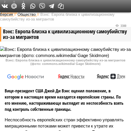
2
0
1
Федеральный выпуск
Версия
//
Общество
//
Вэнс: Европа близка к цивилизационному
самоубийству из-за мигрантов
3300
Вэнс: Европа близка к цивилизационному самоубийству
из-за мигрантов
Вэнс: Европа близка к цивилизационному самоубийству из-за мигрантов
(фото: commons.wikimedia/ Gage Skidmore)
Вице-президент США Джей Ди Вэнс оценил положение, в
котором в настоящее время находятся европейские страны. По
его мнению, настораживающе выглядит их неспособность взять
под контроль собственные границы.
Неспособность европейских стран эффективно управлять
миграционными потоками может привести к утрате их