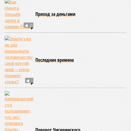
масштабные эпидемии вроде бубонной чумы (200 млн
погибших) или «испанки» (по разным оценкам, от 17,4 до
100 млн погибших во всём мире).
Когда земля – дыбом
Но это дела давно минувших дней. А что нам ждать в
дальнейшем? Авторы энциклопедии A-Z Animals,
основываясь на современных научных исследованиях и
глобальных тенденциях, составили свой список
потенциально самых смертоносных стихийных бедствий,
угрожающих человечеству непосредственно сейчас, в XXI
веке.
«Золото» получили землетрясения. К наиболее
сейсмоопасным регионам относится Тихоокеанское
вулканическое огненное кольцо, включающее Индонезию,
Японию и западное побережье Северной и Южной Америки.
Турция, Иран, Индия и Непал также расположены на очень
активных линиях разломов тектонических плит. Не
исключение и центральная часть США – причина в Нью-
Мадридском разломе в штате Миссури. Землетрясения