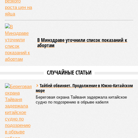
начался небывалый паводок, быстро обернувшийся
страшным наводнением, которое обильные весенние ливни
только усугубили. К июню всё это преобразовалось в
массовый потоп, в июле же Китай в дополнение накрыло
сразу девятью циклонами. Последствия оказались
невообразимыми: наводнение погребло под собой
территорию в 180 тыс. квадратных километров, что равно
по площади Карелии, шести Курским или Калужским
областям, десятку Чуваший.
В общем, недаром события 1931-го находятся на первом
месте в списке самых смертоносных стихийных бедствий,
когда-либо происходивших на планете. Число
пострадавших в тот год достигло 53 млн человек, число
погибших, по некоторым оценкам, составило 4 миллиона.
Впрочем, для Китая подобное не в новинку. Так, в сентябре
1887 года вода прорвала многочисленные дамбы на реке
Хуанхэ и быстро залила почти весь Северный Китай, так
как местность там довольно низменная, и потоп просто не
встречал препятствий на своём пути, уничтожая деревни и
целые города. Водой залило 130 тыс. квадратных