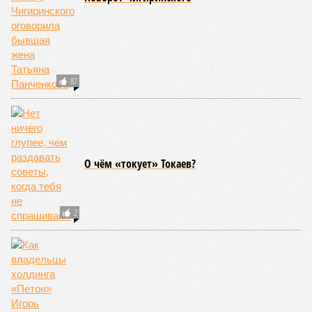
средней силы – явление, в общем-то, обычное и вполне
сносное, но периодически, раз в несколько столетий,
трясёт так, что мало не покажется никому. К примеру, в
самом конце 2004 года бахнуло близ побережья
индонезийского острова Суматра, а следом пошли
огромные, превышающие высоту 15 метров, волны. Итог –
250 тыс. погибших.
На втором месте в рейтинге A-Z Animals как раз цунами. В
этом плане к уязвимым регионам относятся: побережье
Индийского океана, тихо­океанские побережья Японии и
США, а также некоторые районы Карибского бассейна и
Средиземноморья. То есть в зоне риска уже не только
Поднебесная с Индией – не так ли?
«Бронзу» получают извержения супервулканов – «Наша
Версия» уже
писала
о том, что может случиться, если
окончательно проснётся знаменитый Йеллоустоун. Это
грозит не только уничтожением части Соединённых
Штатов, но и общепланетарной катастрофой вплоть до
возникновения «вулканической зимы». Флегрейские поля в
Италии, кстати, тоже не стоит сбрасывать со счетов. Равно