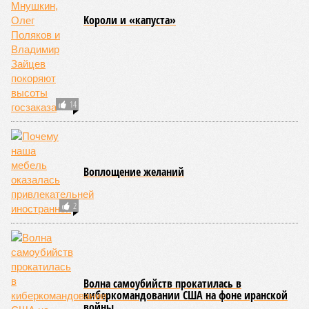
как и многие другие до поры спящие вулканические
районы.
Невидимый убийца
Упоминают эксперты и жару вкупе с засухой и
следующими отсюда лесными пожарами. Тут в группе
риска запад США, юг Европы, Австралия, Ближний Восток,
а также некоторые районы Бразилии и Африки к югу от
Сахары. Леса начинают гореть всё чаще и чаще,
достаточно посмотреть общемировую статистику; сотни
тысяч людей остаются без крова, десятки тысяч – гибнут.
Но проблема не только в этом. Проблема ещё и в том, что
огонь уничтожает лесную экосистему, сельское хозяйство
и кропотливо созданную человеком инфраструктуру.
Учитывая то, что пожары начинают становиться чуть ли не
ежегодной реальностью на фоне глобального потепления,
год за годом их будет всё больше, и здесь уже среди
прочего в большой опасности Европа. Небывалая жара,
зафиксированная в этом и прошлом годах в Италии и во
Франции, тому лучшее подтверждение.
Есть в перечне A-Z Animals и экзотика, впрочем, не менее