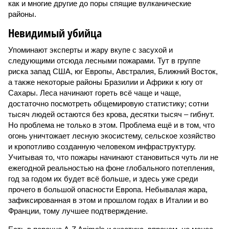
как и многие другие до поры спящие вулканические
районы.
Невидимый убийца
Упоминают эксперты и жару вкупе с засухой и
следующими отсюда лесными пожарами. Тут в группе
риска запад США, юг Европы, Австралия, Ближний Восток,
а также некоторые районы Бразилии и Африки к югу от
Сахары. Леса начинают гореть всё чаще и чаще,
достаточно посмотреть общемировую статистику; сотни
тысяч людей остаются без крова, десятки тысяч – гибнут.
Но проблема не только в этом. Проблема ещё и в том, что
огонь уничтожает лесную экосистему, сельское хозяйство
и кропотливо созданную человеком инфраструктуру.
Учитывая то, что пожары начинают становиться чуть ли не
ежегодной реальностью на фоне глобального потепления,
год за годом их будет всё больше, и здесь уже среди
прочего в большой опасности Европа. Небывалая жара,
зафиксированная в этом и прошлом годах в Италии и во
Франции, тому лучшее подтверждение.