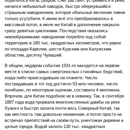
обратилось катастрофой. Снег растаял, устремился в реки,
начался небывалый паводок, быстро обернувшийся
страшным наводнением, которое обильные весенние ливни
только усугубили. К июню всё это преобразовалось в
массовый потоп, в июле же Китай в дополнение накрыло
сразу девятью циклонами. Последствия оказались
невообразимыми: наводнение погребло под собой
территорию в 180 тыс. квадратных километров, что равно
по площади Карелии, шести Курским или Калужским
областям, десятку Чуваший.
В общем, недаром события 1931-го находятся на первом
месте в списке самых смертоносных стихийных бедствий,
когда-либо происходивших на планете. Число
пострадавших в тот год достигло 53 млн человек, число
погибших, по некоторым оценкам, составило 4 миллиона.
Впрочем, для Китая подобное не в новинку. Так, в сентябре
1887 года вода прорвала многочисленные дамбы на реке
Хуанхэ и быстро залила почти весь Северный Китай, так
как местность там довольно низменная, и потоп просто не
встречал препятствий на своём пути, уничтожая деревни и
целые города. Водой залило 130 тыс. квадратных