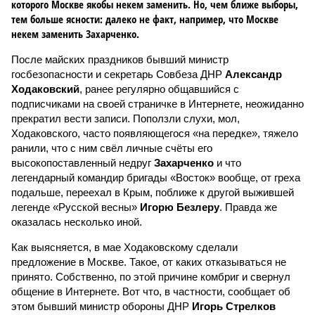
которого Москве якобы некем заменить. Но, чем ближе выборы,
тем больше ясности: далеко не факт, например, что Москве
некем заменить Захарченко.
После майских праздников бывший министр
госбезопасности и секретарь Совбеза ДНР
Александр
Ходаковский
, ранее регулярно общавшийся с
подписчиками на своей страничке в Интернете, неожиданно
прекратил вести записи. Поползли слухи, мол,
Ходаковского, часто появляющегося «на передке», тяжело
ранили, что с ним свёл личные счёты его
высокопоставленный недруг
Захарченко
и что
легендарный командир бригады «Восток» вообще, от греха
подальше, переехал в Крым, поближе к другой выжившей
легенде «Русской весны»
Игорю Безлеру
. Правда же
оказалась несколько иной.
Как выясняется, в мае Ходаковскому сделали
предложение в Москве. Такое, от каких отказываться не
принято. Собственно, по этой причине комбриг и свернул
общение в Интернете. Вот что, в частности, сообщает об
этом бывший министр обороны ДНР
Игорь Стрелков