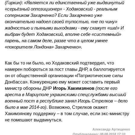
(Гиркин)
:
«Является ли единственный уже выдвинутый
«серьёзный оппозиционер» - Ходаковский - реальным
соперником Захарченко? Если Захарченко уже
окончательно надоел своей тупостью, «не по чину»
жадностью и пьяными выходками - ему скажут «ша!» И
выбран будет Ходаковский, вполне себе «системный»
парень, на самом деле, разве что в целом умнее
«покорителя Лондона» Захарченко».
Как бы то ни было, но Ходаковский подтвердил, что
намерен побороться за пост главы ДНР, а баллотируется
он от общественной организации «Патриотические силы
Донбасса». Конкуренцию ему может составить первый
министр обороны ДНР
Игорь Хакимзянов
(после его
ареста в Мариуполе украинскими спецслужбами высший
военный пост в республике занял Игорь Стрелков – дело
было в мае 2014-го)
. Возможно, Стрелков окажет
Хакимзянову поддержку – в том случае, если экс-министру
не помешают выдвинуться.
Александр Артищенко
Опубликовано:
08.08.2018 17:10