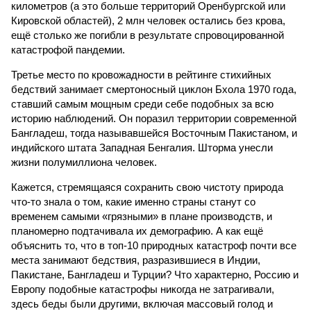
километров (а это больше территорий Оренбургской или
Кировской областей), 2 млн человек остались без крова,
ещё столько же погибли в результате спровоцированной
катастрофой пандемии.
Третье место по кровожадности в рейтинге стихийных
бедствий занимает смертоносный циклон Бхола 1970 года,
ставший самым мощным среди себе подобных за всю
историю наблюдений. Он поразил территории современной
Бангладеш, тогда называвшейся Восточным Пакистаном, и
индийского штата Западная Бенгалия. Шторма унесли
жизни полумиллиона человек.
Кажется, стремящаяся сохранить свою чистоту природа
что-то знала о том, какие именно страны станут со
временем самыми «грязными» в плане производств, и
планомерно подтачивала их демографию. А как ещё
объяснить то, что в топ-10 природных катастроф почти все
места занимают бедствия, разразившиеся в Индии,
Пакистане, Бангладеш и Турции? Что характерно, Россию и
Европу подобные катастрофы никогда не затрагивали,
здесь беды были другими, включая массовый голод и