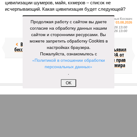
цивилизации шумеров, майя, кхмеров – список не
исчерпывающий. Какая цивилизация будет следующей?
Илья Космач
Продолжая работу с сайтом вы даете
Газета
«Наша версия» №29 от 03.08.2026
согласие на обработку данных нашим
Опубликовано:
05.08.2026 13:00
Отредактировано:
05.08.2026 13:00
сайтом и сторонними ресурсами. Вы
можете запретить обработку Cookies в
Возраст
Инфантино
настройках браузера.
бессмертия
отступил и объявил
Пожалуйста, ознакомьтесь с
об отказе ФИФА от
продажи доли прав
«Политикой в отношении обработки
на чемпионат мира
персональных данных»
.
КОММЕНТАРИИ
OK
1
Версия
//
Конфликт
//
В нескольких станциях от уже сданного
«Сказочного леса» пайщики ЖК «Станция Л» продолжают ждать от
компании Capital Group начала реальной достройки
269
«Станция ожидания» для дольщиков
В нескольких станциях от уже сданного «Сказочного