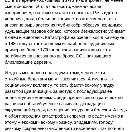
Есть в перечне A-Z Animals и экзотика, впрочем, не менее
смертоносная. Это, в частности, «лимнические
извержения», о которых мало кто слышал. Речь идёт о
явлениях, когда большое количество углекислого газа
внезапно вырывается из глубин озёр, образуя невидимое
удушающее газовое облако, которое безжалостно убивает
людей и животных. Катастрофа на озере Ньос в Камеруне
в 1986 году остаётся одним из наиболее чудовищных
примеров: более 1700 человек и тысячи голов скота
погибли из-за внезапного выброса CO₂, накрывшего
близлежащие деревни.
И здесь мы плавно подходим к тому, чем все эти
стихийные бедствия могут закончиться. А именно – к
социальному коллапсу, то есть фактическому упадку
развитой цивилизации, зачастую с последующим её
полным уничтожением. Среди причин такого трагического
развития событий учёные называют деградацию
окружающей среды, истощение ресурсов и болезни. А ведь
любая природная катастрофа непременно ведёт именно к
этому – экономическому кризису, эпидемиям, голоду,
резкому сокращению численности населения. Так погибли