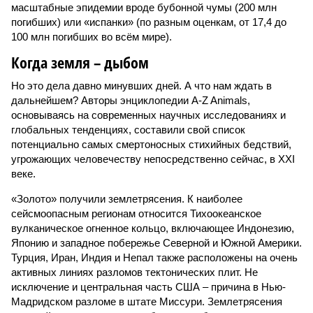
масштабные эпидемии вроде бубонной чумы (200 млн
погибших) или «испанки» (по разным оценкам, от 17,4 до
100 млн погибших во всём мире).
Когда земля – дыбом
Но это дела давно минувших дней. А что нам ждать в
дальнейшем? Авторы энциклопедии A-Z Animals,
основываясь на современных научных исследованиях и
глобальных тенденциях, составили свой список
потенциально самых смертоносных стихийных бедствий,
угрожающих человечеству непосредственно сейчас, в XXI
веке.
«Золото» получили землетрясения. К наиболее
сейсмоопасным регионам относится Тихоокеанское
вулканическое огненное кольцо, включающее Индонезию,
Японию и западное побережье Северной и Южной Америки.
Турция, Иран, Индия и Непал также расположены на очень
активных линиях разломов тектонических плит. Не
исключение и центральная часть США – причина в Нью-
Мадридском разломе в штате Миссури. Землетрясения