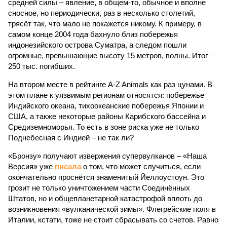
средней силы – явление, в общем-то, обычное и вполне
сносное, но периодически, раз в несколько столетий,
трясёт так, что мало не покажется никому. К примеру, в
самом конце 2004 года бахнуло близ побережья
индонезийского острова Суматра, а следом пошли
огромные, превышающие высоту 15 метров, волны. Итог –
250 тыс. погибших.
На втором месте в рейтинге A-Z Animals как раз цунами. В
этом плане к уязвимым регионам относятся: побережье
Индийского океана, тихо­океанские побережья Японии и
США, а также некоторые районы Карибского бассейна и
Средиземноморья. То есть в зоне риска уже не только
Поднебесная с Индией – не так ли?
«Бронзу» получают извержения супервулканов – «Наша
Версия» уже
писала
о том, что может случиться, если
окончательно проснётся знаменитый Йеллоустоун. Это
грозит не только уничтожением части Соединённых
Штатов, но и общепланетарной катастрофой вплоть до
возникновения «вулканической зимы». Флегрейские поля в
Италии, кстати, тоже не стоит сбрасывать со счетов. Равно