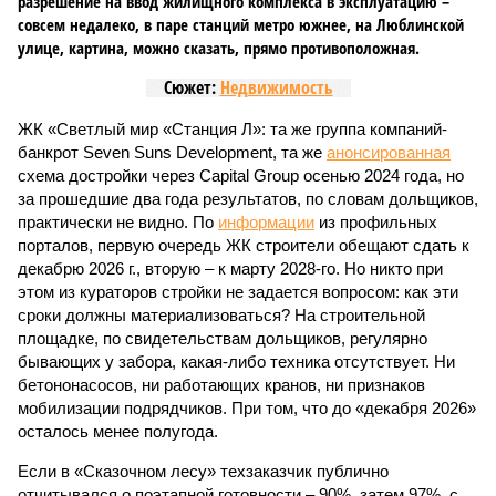
разрешение на ввод жилищного комплекса в эксплуатацию –
совсем недалеко, в паре станций метро южнее, на Люблинской
улице, картина, можно сказать, прямо противоположная.
Сюжет:
Недвижимость
ЖК «Светлый мир «Станция Л»: та же группа компаний-
банкрот Seven Suns Development, та же
анонсированная
схема достройки через Capital Group осенью 2024 года, но
за прошедшие два года результатов, по словам дольщиков,
практически не видно. По
информации
из профильных
порталов, первую очередь ЖК строители обещают сдать к
декабрю 2026 г., вторую – к марту 2028-го. Но никто при
этом из кураторов стройки не задается вопросом: как эти
сроки должны материализоваться? На строительной
площадке, по свидетельствам дольщиков, регулярно
бывающих у забора, какая-либо техника отсутствует. Ни
бетононасосов, ни работающих кранов, ни признаков
мобилизации подрядчиков. При том, что до «декабря 2026»
осталось менее полугода.
Если в «Сказочном лесу» техзаказчик публично
отчитывался о поэтапной готовности – 90%, затем 97%, с