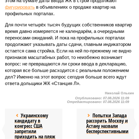
этом на бумаге даты ввода ЖК в строй продолжают
фигурировать
в объявлениях о продаже квартир на
профильных порталах.
Для почти четырёх тысяч будущих собственников квартир
время давно измеряется не календарём, а очередными
переносами ожиданий. И пока на профильных порталах
продолжают указывать даты сдачи, главным индикатором
остается сама стройка. Если на ней по-прежнему не видно
признаков масштабных работ, то неизбежно возникает
вопрос: не превращаются ли сроки ввода в декларацию,
которая все больше расходится с реальным положением
дел? Именно на этот вопрос сегодня больше всего ждут
ответа дольщики ЖК «Станция Л».
Николай Ольхин
Опубликовано:
07.08.2026 11:09
Отредактировано:
07.08.2026 11:09
Украинскому
Попытки Запада
кандидату в
рассорить Москву и
конгресс США
Астану назвали
запретили
бесперспективными
приходить на пляж