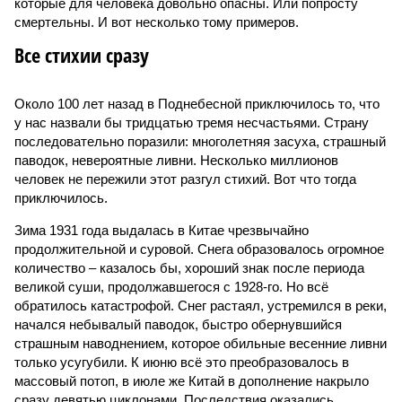
которые для человека довольно опасны. Или попросту
смертельны. И вот несколько тому примеров.
Все стихии сразу
Около 100 лет назад в Поднебесной приключилось то, что
у нас назвали бы тридцатью тремя несчастьями. Страну
последовательно поразили: многолетняя засуха, страшный
паводок, невероятные ливни. Несколько миллионов
человек не пережили этот разгул стихий. Вот что тогда
приключилось.
Зима 1931 года выдалась в Китае чрезвычайно
продолжительной и суровой. Снега образовалось огромное
количество – казалось бы, хороший знак после периода
великой суши, продолжавшегося с 1928-го. Но всё
обратилось катастрофой. Снег растаял, устремился в реки,
начался небывалый паводок, быстро обернувшийся
страшным наводнением, которое обильные весенние ливни
только усугубили. К июню всё это преобразовалось в
массовый потоп, в июле же Китай в дополнение накрыло
сразу девятью циклонами. Последствия оказались