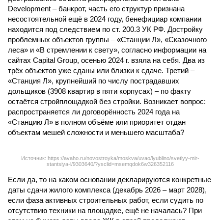
Development – банкрот, часть его структур признана
несостоятельной ещё в 2024 году, бенефициар компании
находится под следствием по ст. 200.3 УК РФ. Достройку
проблемных объектов группы – «Станции Л», «Сказочного
леса» и «В стремлении к свету», согласно информации на
сайтах Capital Group, осенью 2024 г. взяла на себя. Два из
трёх объектов уже сданы или близки к сдаче. Третий –
«Станция Л», крупнейший по числу пострадавших
дольщиков (3908 квартир в пяти корпусах) – по факту
остаётся стройплощадкой без стройки. Возникает вопрос:
распространяется ли договорённость 2024 года на
«Станцию Л» в полном объёме или приоритет отдан
объектам мешей сложности и меньшего масштаба?
Источник: https://avaho.ru/novostroyka/moskva/uvao/lyublino/svetlyy-mir-
stantsiya-l/9303640/?ysclid=msemqdok6w326352116
Если да, то на каком основании декларируются конкретные
даты сдачи жилого комплекса (декабрь 2026 – март 2028),
если фаза активных строительных работ, если судить по
отсутствию техники на площадке, ещё не началась? При