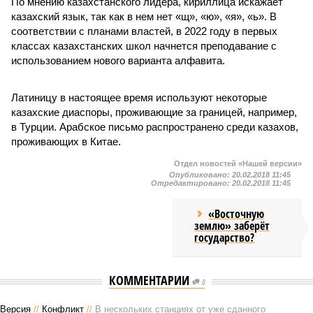
По мнению казахстанского лидера, кириллица искажает
казахский язык, так как в нем нет «щ», «ю», «я», «ь». В
соответствии с планами властей, в 2022 году в первых
классах казахстанских школ начнется преподавание с
использованием нового варианта алфавита.
Латиницу в настоящее время используют некоторые
казахские диаспоры, проживающие за границей, например,
в Турции. Арабское письмо распространено среди казахов,
проживающих в Китае.
Отдел новостей «Нашей версии»
Опубликовано:
20.02.2018 11:45
Отредактировано:
20.02.2018 11:45
«Восточную
землю» заберёт
государство?
КОММЕНТАРИИ
0
Версия
//
Конфликт
//
В нескольких станциях от уже сданного