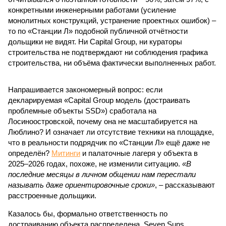
конкретными инженерными работами (усиление
монолитных конструкций, устранение проектных ошибок) –
то по «Станции Л» подобной публичной отчётности
дольщики не видят. Ни Capital Group, ни кураторы
строительства не подтверждают ни соблюдения графика
строительства, ни объёма фактически выполненных работ.
Напрашивается закономерный вопрос: если
декларируемая «Capital Group модель (достраивать
проблемные объекты SSD») сработала на
Лосиноостровской, почему она не масштабируется на
Люблино? И означает ли отсутствие техники на площадке,
что в реальности подрядчик по «Станции Л» ещё даже не
определён?
Митинги
и палаточные лагеря у объекта в
2025–2026 годах, похоже, не изменили ситуацию.
«В
последние месяцы в личном общении нам перестали
называть даже ориентировочные сроки»
, – рассказывают
расстроенные дольщики.
Казалось бы, формально ответственность по
достраиванию объекта распределена. Seven Suns