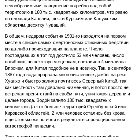
невообразимыми: наводнение погребло под собой
территорию в 180 тыс. квадратных километров, что равно
по площади Карелии, шести Курским или Калужским
областям, десятку Чуваший.
В общем, недаром события 1931-го находятся на первом
месте в списке самых смертоносных стихийных бедствий,
когда-либо происходивших на планете. Число
пострадавших в тот год достигло 53 млн человек, число
погибших, по некоторым оценкам, составило 4 миллиона.
Впрочем, для Китая подобное не в новинку. Так, в сентябре
1887 года вода прорвала многочисленные дамбы на реке
Хуанхэ и быстро залила почти весь Северный Китай, так
как местность там довольно низменная, и потоп просто не
встречал препятствий на своём пути, уничтожая деревни и
целые города. Водой залило 130 тыс. квадратных
километров (а это больше территорий Оренбургской или
Кировской областей), 2 млн человек остались без крова,
ещё столько же погибли в результате спровоцированной
катастрофой пандемии.
Третье место по кровожадности в рейтинге стихийных