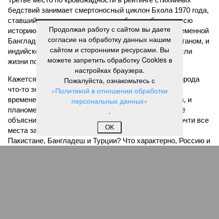
бедствий занимает смертоносный циклон Бхола 1970 года,
ставший самым мощным среди себе подобных за всю
Продолжая работу с сайтом вы даете
историю наблюдений. Он поразил территории современной
согласие на обработку данных нашим
Бангладеш, тогда называвшейся Восточным Пакистаном, и
сайтом и сторонними ресурсами. Вы
индийского штата Западная Бенгалия. Шторма унесли
можете запретить обработку Cookies в
жизни полумиллиона человек.
настройках браузера.
Кажется, стремящаяся сохранить свою чистоту природа
Пожалуйста, ознакомьтесь с
что-то знала о том, какие именно страны станут со
«Политикой в отношении обработки
временем самыми «грязными» в плане производств, и
персональных данных»
планомерно подтачивала их демографию. А как ещё
.
объяснить то, что в топ-10 природных катастроф почти все
OK
места занимают бедствия, разразившиеся в Индии,
Пакистане, Бангладеш и Турции? Что характерно, Россию и
Европу подобные катастрофы никогда не затрагивали,
здесь беды были другими, включая массовый голод и
масштабные эпидемии вроде бубонной чумы (200 млн
погибших) или «испанки» (по разным оценкам, от 17,4 до
100 млн погибших во всём мире).
Когда земля – дыбом