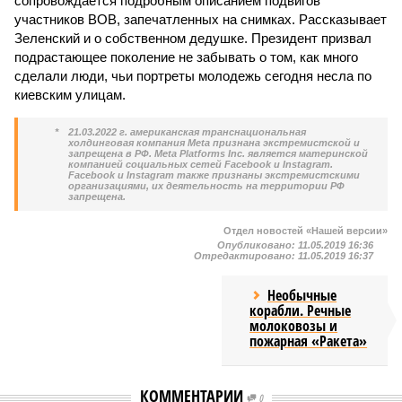
сопровождается подробным описанием подвигов
участников ВОВ, запечатленных на снимках. Рассказывает
Зеленский и о собственном дедушке. Президент призвал
подрастающее поколение не забывать о том, как много
сделали люди, чьи портреты молодежь сегодня несла по
киевским улицам.
*
21.03.2022 г. американская транснациональная
холдинговая компания Meta признана экстремистской и
запрещена в РФ. Meta Platforms Inc. является материнской
компанией социальных сетей Facebook и Instagram.
Facebook и Instagram также признаны экстремистскими
организациями, их деятельность на территории РФ
запрещена.
Отдел новостей «Нашей версии»
Опубликовано:
11.05.2019 16:36
Отредактировано:
11.05.2019 16:37
Необычные
корабли. Речные
молоковозы и
пожарная «Ракета»
КОММЕНТАРИИ
0