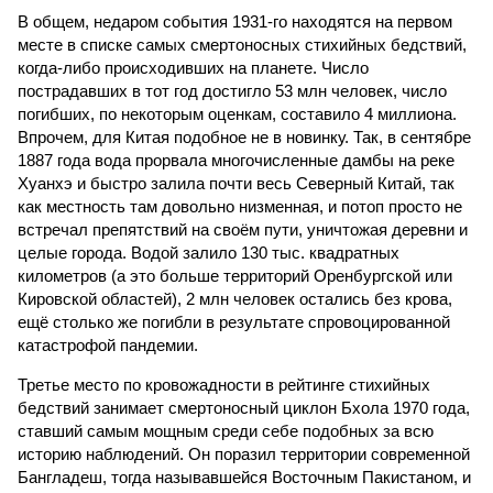
В общем, недаром события 1931-го находятся на первом
месте в списке самых смертоносных стихийных бедствий,
когда-либо происходивших на планете. Число
пострадавших в тот год достигло 53 млн человек, число
погибших, по некоторым оценкам, составило 4 миллиона.
Впрочем, для Китая подобное не в новинку. Так, в сентябре
1887 года вода прорвала многочисленные дамбы на реке
Хуанхэ и быстро залила почти весь Северный Китай, так
как местность там довольно низменная, и потоп просто не
встречал препятствий на своём пути, уничтожая деревни и
целые города. Водой залило 130 тыс. квадратных
километров (а это больше территорий Оренбургской или
Кировской областей), 2 млн человек остались без крова,
ещё столько же погибли в результате спровоцированной
катастрофой пандемии.
Третье место по кровожадности в рейтинге стихийных
бедствий занимает смертоносный циклон Бхола 1970 года,
ставший самым мощным среди себе подобных за всю
историю наблюдений. Он поразил территории современной
Бангладеш, тогда называвшейся Восточным Пакистаном, и