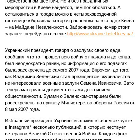
торжественном шествии. Но и без праздничных
мероприятий в Киеве найдется, чем полюбоваться. А
остановиться в городе можно в четырехзвездочной
гостинице «Украина», которая расположена в сердце Киева
– на Майдане Незалежности. Забронировать номер стоит
заранее, перейдя по ссылке
http://www.ukraine-hotel.kiev.ua/
.
Украинский президент, говоря о заслугах своего деда,
сообщил, что тот прошел всю войну от начала и до конца,
был неоднократно ранен, но информация о его подвигах
была засекречена до самого 2007 года. Впрочем, до того,
как Владимир Зеленский стал президентом, журналистов
не интересовали военные заслуги Семена Ивановича. Зато
теперь материалы документа стали достоянием
общественности. Бумаги о Зеленском-старшем были
рассекречены по приказу Министерства обороны России от
8 мая 2007 года.
Избранный президент Украины выложил в своем аккаунте
в Instagram* несколько публикаций, в которых чествует
ветеранов Великой Отечественной Войны. Каждое фото