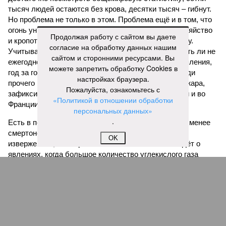
тысяч людей остаются без крова, десятки тысяч – гибнут.
Но проблема не только в этом. Проблема ещё и в том, что
огонь уничтожает лесную экосистему, сельское хозяйство
Продолжая работу с сайтом вы даете
и кропотливо созданную человеком инфраструктуру.
согласие на обработку данных нашим
Учитывая то, что пожары начинают становиться чуть ли не
сайтом и сторонними ресурсами. Вы
ежегодной реальностью на фоне глобального потепления,
можете запретить обработку Cookies в
год за годом их будет всё больше, и здесь уже среди
настройках браузера.
прочего в большой опасности Европа. Небывалая жара,
Пожалуйста, ознакомьтесь с
зафиксированная в этом и прошлом годах в Италии и во
«Политикой в отношении обработки
Франции, тому лучшее подтверждение.
персональных данных»
.
Есть в перечне A-Z Animals и экзотика, впрочем, не менее
смертоносная. Это, в частности, «лимнические
OK
извержения», о которых мало кто слышал. Речь идёт о
явлениях, когда большое количество углекислого газа
внезапно вырывается из глубин озёр, образуя невидимое
удушающее газовое облако, которое безжалостно убивает
людей и животных. Катастрофа на озере Ньос в Камеруне
в 1986 году остаётся одним из наиболее чудовищных
примеров: более 1700 человек и тысячи голов скота
погибли из-за внезапного выброса CO₂, накрывшего