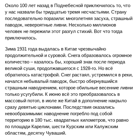
Около 100 лет назад в Поднебесной приключилось то, что
у нас назвали бы тридцатью тремя несчастьями. Страну
последовательно поразили: многолетняя засуха, страшный
паводок, невероятные ливни. Несколько миллионов
человек не пережили этот разгул стихий. Вот что тогда
приключилось.
Зима 1931 года выдалась в Китае чрезвычайно
продолжительной и суровой. Снега образовалось огромное
количество – казалось бы, хороший знак после периода
великой суши, продолжавшегося с 1928-го. Но всё
обратилось катастрофой. Снег растаял, устремился в реки,
начался небывалый паводок, быстро обернувшийся
страшным наводнением, которое обильные весенние ливни
только усугубили. К июню всё это преобразовалось в
массовый потоп, в июле же Китай в дополнение накрыло
сразу девятью циклонами. Последствия оказались
невообразимыми: наводнение погребло под собой
территорию в 180 тыс. квадратных километров, что равно
по площади Карелии, шести Курским или Калужским
областям, десятку Чуваший.