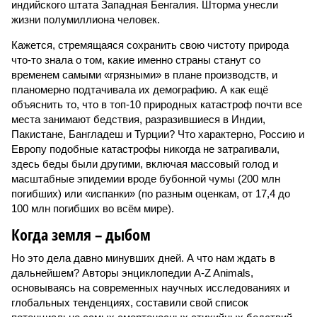
индийского штата Западная Бенгалия. Шторма унесли
жизни полумиллиона человек.
Кажется, стремящаяся сохранить свою чистоту природа
что-то знала о том, какие именно страны станут со
временем самыми «грязными» в плане производств, и
планомерно подтачивала их демографию. А как ещё
объяснить то, что в топ-10 природных катастроф почти все
места занимают бедствия, разразившиеся в Индии,
Пакистане, Бангладеш и Турции? Что характерно, Россию и
Европу подобные катастрофы никогда не затрагивали,
здесь беды были другими, включая массовый голод и
масштабные эпидемии вроде бубонной чумы (200 млн
погибших) или «испанки» (по разным оценкам, от 17,4 до
100 млн погибших во всём мире).
Когда земля – дыбом
Но это дела давно минувших дней. А что нам ждать в
дальнейшем? Авторы энциклопедии A-Z Animals,
основываясь на современных научных исследованиях и
глобальных тенденциях, составили свой список