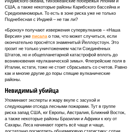
Индийского океана, тихо­океанские побережья Японии и
США, а также некоторые районы Карибского бассейна и
Средиземноморья. То есть в зоне риска уже не только
Поднебесная с Индией – не так ли?
«Бронзу» получают извержения супервулканов – «Наша
Версия» уже
писала
о том, что может случиться, если
окончательно проснётся знаменитый Йеллоустоун. Это
грозит не только уничтожением части Соединённых
Штатов, но и общепланетарной катастрофой вплоть до
возникновения «вулканической зимы». Флегрейские поля в
Италии, кстати, тоже не стоит сбрасывать со счетов. Равно
как и многие другие до поры спящие вулканические
районы.
Невидимый убийца
Упоминают эксперты и жару вкупе с засухой и
следующими отсюда лесными пожарами. Тут в группе
риска запад США, юг Европы, Австралия, Ближний Восток,
а также некоторые районы Бразилии и Африки к югу от
Сахары. Леса начинают гореть всё чаще и чаще,
достаточно посмотреть общемировую статистику; сотни