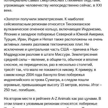
потенциально самых смертоносных стихийных бедствий,
угрожающих человечеству непосредственно сейчас, в XXI
веке.
«Золото» получили землетрясения. К наиболее
сейсмоопасным регионам относится Тихоокеанское
вулканическое огненное кольцо, включающее Индонезию,
Японию и западное побережье Северной и Южной Америки.
Турция, Иран, Индия и Непал также расположены на очень
активных линиях разломов тектонических плит. Не
исключение и центральная часть США – причина в Нью-
Мадридском разломе в штате Миссури. Землетрясения
средней силы – явление, в общем-то, обычное и вполне
сносное, но периодически, раз в несколько столетий,
трясёт так, что мало не покажется никому. К примеру, в
самом конце 2004 года бахнуло близ побережья
индонезийского острова Суматра, а следом пошли
огромные, превышающие высоту 15 метров, волны. Итог –
250 тыс. погибших.
На втором месте в рейтинге A-Z Animals как раз цунами. В
этом плане к уязвимым регионам относятся: побережье