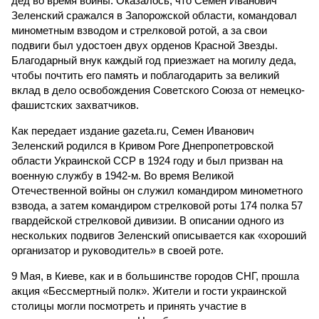
дед во время войны. Оказалось, что Семен Иванович
Зеленский сражался в Запорожской области, командовал
минометным взводом и стрелковой ротой, а за свои
подвиги был удостоен двух орденов Красной Звезды.
Благодарный внук каждый год приезжает на могилу деда,
чтобы почтить его память и поблагодарить за великий
вклад в дело освобождения Советского Союза от немецко-
фашистских захватчиков.
Как передает издание gazeta.ru, Семен Иванович
Зеленский родился в Кривом Роге Днепропетровской
области Украинской ССР в 1924 году и был призван на
военную службу в 1942-м. Во время Великой
Отечественной войны он служил командиром минометного
взвода, а затем командиром стрелковой роты 174 полка 57
гвардейской стрелковой дивизии. В описании одного из
нескольких подвигов Зеленский описывается как «хороший
организатор и руководитель» в своей роте.
9 Мая, в Киеве, как и в большинстве городов СНГ, прошла
акция «Бессмертный полк». Жители и гости украинской
столицы могли посмотреть и принять участие в