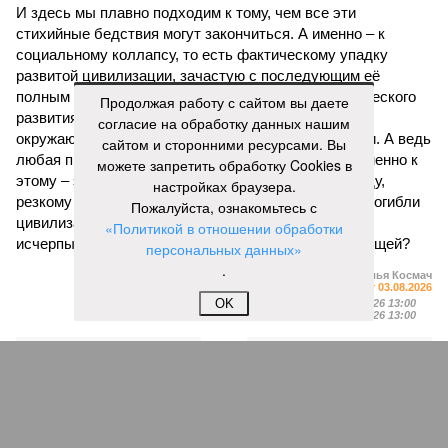
И здесь мы плавно подходим к тому, чем все эти
стихийные бедствия могут закончиться. А именно – к
социальному коллапсу, то есть фактическому упадку
развитой цивилизации, зачастую с последующим её
полным уничтожением. Среди причин такого трагического
Продолжая работу с сайтом вы даете
развития событий учёные называют деградацию
согласие на обработку данных нашим
окружающей среды, истощение ресурсов и болезни. А ведь
сайтом и сторонними ресурсами. Вы
любая природная катастрофа непременно ведёт именно к
можете запретить обработку Cookies в
этому – экономическому кризису, эпидемиям, голоду,
настройках браузера.
резкому сокращению численности населения. Так погибли
Пожалуйста, ознакомьтесь с
цивилизации шумеров, майя, кхмеров – список не
«Политикой в отношении обработки
исчерпывающий. Какая цивилизация будет следующей?
персональных данных»
.
Илья Космач
Газета
«Наша версия» №29 от 03.08.2026
OK
Опубликовано:
05.08.2026 13:00
Отредактировано:
05.08.2026 13:00
Возраст
Инфантино
бессмертия
отступил и объявил
об отказе ФИФА от
продажи доли прав
на чемпионат мира