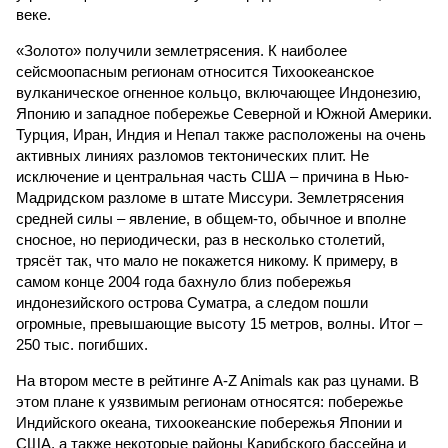
веке.
«Золото» получили землетрясения. К наиболее
сейсмоопасным регионам относится Тихоокеанское
вулканическое огненное кольцо, включающее Индонезию,
Японию и западное побережье Северной и Южной Америки.
Турция, Иран, Индия и Непал также расположены на очень
активных линиях разломов тектонических плит. Не
исключение и центральная часть США – причина в Нью-
Мадридском разломе в штате Миссури. Землетрясения
средней силы – явление, в общем-то, обычное и вполне
сносное, но периодически, раз в несколько столетий,
трясёт так, что мало не покажется никому. К примеру, в
самом конце 2004 года бахнуло близ побережья
индонезийского острова Суматра, а следом пошли
огромные, превышающие высоту 15 метров, волны. Итог –
250 тыс. погибших.
На втором месте в рейтинге A-Z Animals как раз цунами. В
этом плане к уязвимым регионам относятся: побережье
Индийского океана, тихо­океанские побережья Японии и
США, а также некоторые районы Карибского бассейна и