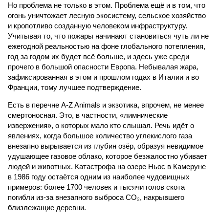
Но проблема не только в этом. Проблема ещё и в том, что
огонь уничтожает лесную экосистему, сельское хозяйство
и кропотливо созданную человеком инфраструктуру.
Учитывая то, что пожары начинают становиться чуть ли не
ежегодной реальностью на фоне глобального потепления,
год за годом их будет всё больше, и здесь уже среди
прочего в большой опасности Европа. Небывалая жара,
зафиксированная в этом и прошлом годах в Италии и во
Франции, тому лучшее подтверждение.
Есть в перечне A-Z Animals и экзотика, впрочем, не менее
смертоносная. Это, в частности, «лимнические
извержения», о которых мало кто слышал. Речь идёт о
явлениях, когда большое количество углекислого газа
внезапно вырывается из глубин озёр, образуя невидимое
удушающее газовое облако, которое безжалостно убивает
людей и животных. Катастрофа на озере Ньос в Камеруне
в 1986 году остаётся одним из наиболее чудовищных
примеров: более 1700 человек и тысячи голов скота
погибли из-за внезапного выброса CO₂, накрывшего
близлежащие деревни.