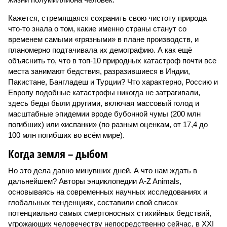
Кажется, стремящаяся сохранить свою чистоту природа
что-то знала о том, какие именно страны станут со
временем самыми «грязными» в плане производств, и
планомерно подтачивала их демографию. А как ещё
объяснить то, что в топ-10 природных катастроф почти все
места занимают бедствия, разразившиеся в Индии,
Пакистане, Бангладеш и Турции? Что характерно, Россию и
Европу подобные катастрофы никогда не затрагивали,
здесь беды были другими, включая массовый голод и
масштабные эпидемии вроде бубонной чумы (200 млн
погибших) или «испанки» (по разным оценкам, от 17,4 до
100 млн погибших во всём мире).
Когда земля – дыбом
Но это дела давно минувших дней. А что нам ждать в
дальнейшем? Авторы энциклопедии A-Z Animals,
основываясь на современных научных исследованиях и
глобальных тенденциях, составили свой список
потенциально самых смертоносных стихийных бедствий,
угрожающих человечеству непосредственно сейчас, в XXI