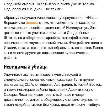
Средиземноморья. То есть в зоне риска уже не только
Поднебесная с Индией – не так ли?
«Бронзу» получают извержения супервулканов – «Наша
Версия» уже
писала
о том, что может случиться, если
окончательно проснётся знаменитый Йеллоустоун. Это
грозит не только уничтожением части Соединённых
Штатов, но и общепланетарной катастрофой вплоть до
возникновения «вулканической зимы». Флегрейские поля в
Италии, кстати, тоже не стоит сбрасывать со счетов. Равно
как и многие другие до поры спящие вулканические
районы.
Невидимый убийца
Упоминают эксперты и жару вкупе с засухой и
следующими отсюда лесными пожарами. Тут в группе
риска запад США, юг Европы, Австралия, Ближний Восток,
а также некоторые районы Бразилии и Африки к югу от
Сахары. Леса начинают гореть всё чаще и чаще,
достаточно посмотреть общемировую статистику; сотни
тысяч людей остаются без крова, десятки тысяч – гибнут.