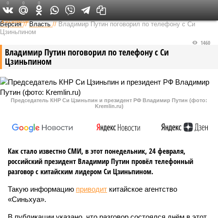
0
0
0
Федеральный выпуск
Версия
//
Власть
//
Владимир Путин поговорил по телефону с Си
Цзиньпином
1460
Владимир Путин поговорил по телефону с Си
Цзиньпином
Председатель КНР Си Цзиньпин и президент РФ Владимир Путин (фото:
Kremlin.ru)
Как стало известно СМИ, в этот понедельник, 24 февраля,
российский президент Владимир Путин провёл телефонный
разговор с китайским лидером Си Цзиньпином.
Такую информацию
приводит
китайское агентство
«Синьхуа».
В публикации указано, что разговор состоялся днём в этот