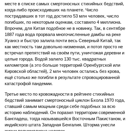
месте в списке самых смертоносных стихийных бедствий,
когда-либо происходивших на планете. Число
пострадавших в тот год достигло 53 млн человек, число
погибших, по некоторым оценкам, составило 4 миллиона.
Впрочем, для Китая подобное не в новинку. Так, в сентябре
1887 года вода прорвала многочисленные дамбы на реке
Хуанхэ и быстро залила почти весь Северный Китай, так
как местность там довольно низменная, и потоп просто не
встречал препятствий на своём пути, уничтожая деревни и
целые города. Водой залило 130 тыс. квадратных
километров (а это больше территорий Оренбургской или
Кировской областей), 2 млн человек остались без крова,
ещё столько же погибли в результате спровоцированной
катастрофой пандемии.
Третье место по кровожадности в рейтинге стихийных
бедствий занимает смертоносный циклон Бхола 1970 года,
ставший самым мощным среди себе подобных за всю
историю наблюдений. Он поразил территории современной
Бангладеш, тогда называвшейся Восточным Пакистаном, и
индийского штата Западная Бенгалия. Шторма унесли
жизни полумиллиона человек.