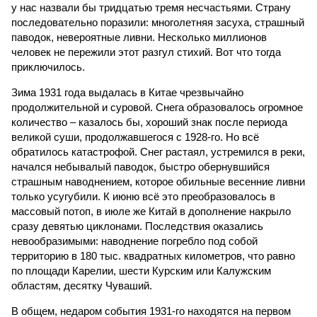
у нас назвали бы тридцатью тремя несчастьями. Страну
последовательно поразили: многолетняя засуха, страшный
паводок, невероятные ливни. Несколько миллионов
человек не пережили этот разгул стихий. Вот что тогда
приключилось.
Зима 1931 года выдалась в Китае чрезвычайно
продолжительной и суровой. Снега образовалось огромное
количество – казалось бы, хороший знак после периода
великой суши, продолжавшегося с 1928-го. Но всё
обратилось катастрофой. Снег растаял, устремился в реки,
начался небывалый паводок, быстро обернувшийся
страшным наводнением, которое обильные весенние ливни
только усугубили. К июню всё это преобразовалось в
массовый потоп, в июле же Китай в дополнение накрыло
сразу девятью циклонами. Последствия оказались
невообразимыми: наводнение погребло под собой
территорию в 180 тыс. квадратных километров, что равно
по площади Карелии, шести Курским или Калужским
областям, десятку Чуваший.
В общем, недаром события 1931-го находятся на первом