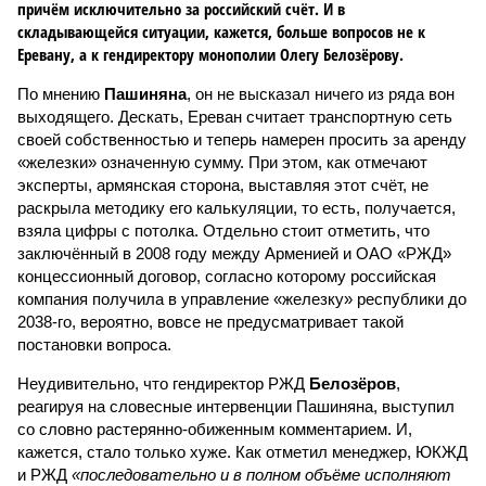
причём исключительно за российский счёт. И в
складывающейся ситуации, кажется, больше вопросов не к
Еревану, а к гендиректору монополии Олегу Белозёрову.
По мнению
Пашиняна
, он не высказал ничего из ряда вон
выходящего. Дескать, Ереван считает транспортную сеть
своей собственностью и теперь намерен просить за аренду
«железки» означенную сумму. При этом, как отмечают
эксперты, армянская сторона, выставляя этот счёт, не
раскрыла методику его калькуляции, то есть, получается,
взяла цифры с потолка. Отдельно стоит отметить, что
заключённый в 2008 году между Арменией и ОАО «РЖД»
концессионный договор, согласно которому российская
компания получила в управление «железку» республики до
2038-го, вероятно, вовсе не предусматривает такой
постановки вопроса.
Неудивительно, что гендиректор РЖД
Белозёров
,
реагируя на словесные интервенции Пашиняна, выступил
со словно растерянно-обиженным комментарием. И,
кажется, стало только хуже. Как отметил менеджер, ЮКЖД
и РЖД
«последовательно и в полном объёме исполняют