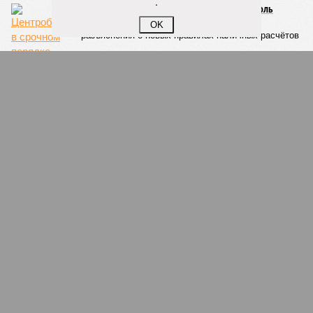
.
Денежную наличность под строгий контроль
Центробанк в срочном порядке выпустил
OK
разъяснения о новых правилах наличных расчётов
Главное о коронавирусе на 8 января
За сутки в России выявлено 23 652 случая
заражения коронавирусом и 454 летальных исхода