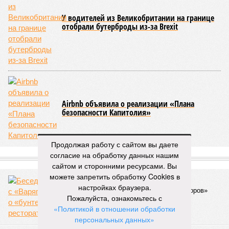
У водителей из Великобритании на границе
отобрали бутерброды из-за Brexit
Airbnb объявила о реализации «Плана
безопасности Капитолия»
Продолжая работу с сайтом вы даете
согласие на обработку данных нашим
СЛУЧАЙНЫЕ СТАТЬИ
сайтом и сторонними ресурсами. Вы
можете запретить обработку Cookies в
Из экстремала – в пивовары. Часть 8
настройках браузера.
Беседуем с «Варягом» о «бунте рестораторов»
Пожалуйста, ознакомьтесь с
«Политикой в отношении обработки
персональных данных»