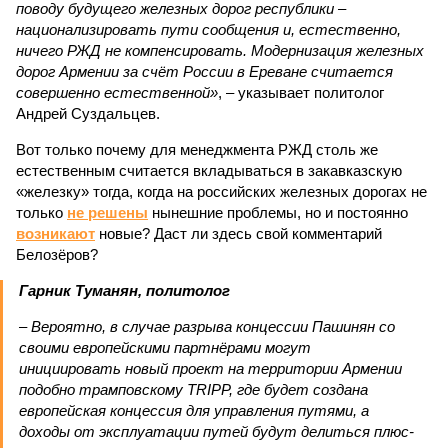
поводу будущего железных дорог рес­публики –
национализировать пути сообщения и, естественно,
ничего РЖД не компенсировать. Модернизация железных
дорог Армении за счёт России в Ереване считается
совершенно естественной»
, – указывает политолог
Андрей Суздальцев.
Вот только почему для менеджмента РЖД столь же
естественным считается вкладываться в закавказскую
«железку» тогда, когда на российских железных дорогах не
только
не решены
нынешние проблемы, но и постоянно
возникают
новые? Даст ли здесь свой комментарий
Белозёров?
Гарник Туманян, политолог
– Вероятно, в случае разрыва концессии Пашинян со
своими европейскими партнёрами могут
инициировать новый проект на территории Армении
подобно трамповскому TRIPP, где будет создана
европейская концессия для управления путями, а
доходы от эксплуатации путей будут делиться плюс-