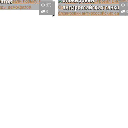
атов
970
антироссийских санкций
тратег Дональда
0
тив Бэннон высказал
Польский премьер-министр
й прогноз относительно
Дональд Туск оценил позицию
ействующего
венгерского коллеги Виктора
та США в случае
Орбана по вопросу
емократического
необходимости очередного
а на предстоящих
продления антироссийских
санкций.