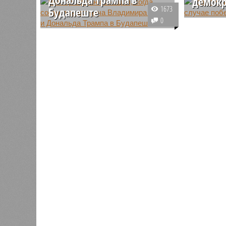
демокр
1673
Будапеште
Бывший с
0
Венгерский премьер обозначил
Трампа С
сроки предстоящих встреч
тревожны
министра иностранных дел
судьбы д
Лаврова с госсекретарем Марком
президен
Рубио, а также лидеров России и
победы д
Соединенных Штатов.
кандидат
выборах.