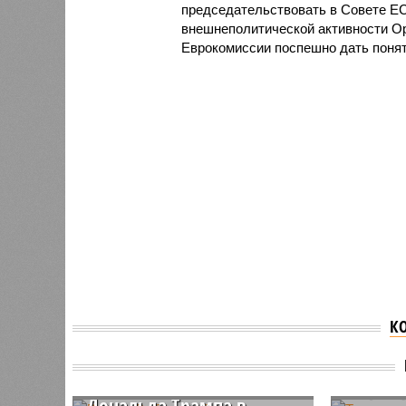
председательствовать в Совете Е
внешнеполитической активности Ор
Еврокомиссии поспешно дать понят
К
Виктор Орбан сообщил,
когда состоится встреча
Трампу
Владимира Путина и
тюрьму
Дональда Трампа в