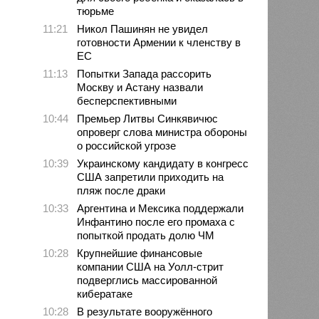
тюрьме
11:21
Никол Пашинян не увидел
готовности Армении к членству в
ЕС
11:13
Попытки Запада рассорить
Москву и Астану назвали
бесперспективными
10:44
Премьер Литвы Синкявичюс
опроверг слова министра обороны
о российской угрозе
10:39
Украинскому кандидату в конгресс
США запретили приходить на
пляж после драки
10:33
Аргентина и Мексика поддержали
Инфантино после его промаха с
попыткой продать долю ЧМ
10:28
Крупнейшие финансовые
компании США на Уолл-стрит
подверглись массированной
кибератаке
10:28
В результате вооружённого