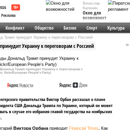
Вячеслав
2026
Калинин
Окно для
Реклама
возможностей
Конфликт
Общество
Бизнес
Спорт
Культура
д Трамп принудит Украину к переговорам с Россией
принудит Украину к переговорам с Россией
 Дональд Трамп принудит Украину к переговорам с
: flickr/European People's Party)
енгерского правительства Виктор Орбан рассказал о плане
зидента США Дональда Трампа по Украине, который он может
вать в случае его избрания главой государства на ноябрьских
.
нтарий
Виктора Орбана
приводит
Financial Times
. Как