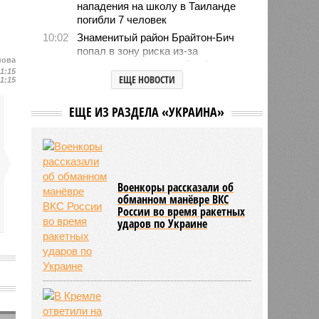
нападения на школу в Таиланде
погибли 7 человек
10:02
Знаменитый район Брайтон-Бич
попал в зону риска из-за
нова
смертельного вируса Бурбон
11:15
ЕЩЕ НОВОСТИ
11:15
09:52
Хакеры добрались до переписки
натовского куратора атак БПЛА по
Ленинградской и Калининградской
НОВОСТИ ПАРТНЕРОВ
областям
Новости smi2.ru
09:42
Африканская конфедерация
футбола поддержала Инфантино
на фоне скандала
09:35
Трамп подписал новые указы
ЕЩЕ ИЗ РАЗДЕЛА «УКРАИНА»
против гражданства по рождению и
«родильного туризма»
09:07
Волна самоубийств прокатилась в
киберкомандовании США на фоне
иранской войны
Военкоры рассказали об
06/08
В Румынии заявили о неготовности
обманном манёвре ВКС
брать на себя помощь Украине
России во время ракетных
ударов по Украине