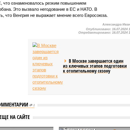
С, что ознаменовалось резким повышением
бана. Это вызвало негодование в ЕС и НАТО. В
ь, что Венгрия не выражает мнение всего Евросоюза.
Александра Ива
Опубликовано:
16.07.2024 
Отредактировано:
16.07.2024 
В Москве завершается один
из ключевых этапов подготовки
к отопительному сезону
ОММЕНТАРИИ
0
Дональд Туск пригрозил
Виктору Орбану
 предсказали
ЕЩЕ НА САЙТЕ
последствиями в случае
 в случае победы
блокировки