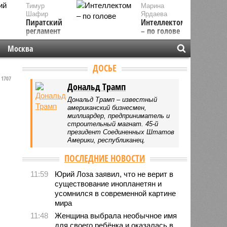
Тимур
Марина
Шафир
Ярдаева
Пиратский
Интеллектом
регламент
– по голове
Москва
ДОСЬЕ
1707
Дональд Трамп
Дональд Трамп – известный
американский бизнесмен,
миллиардер, предприниматель и
строительный магнат. 45-й
президент Соединенных Штатов
Америки, республиканец.
ПОСЛЕДНИЕ НОВОСТИ
11:59
Юрий Лоза заявил, что не верит в
существование инопланетян и
усомнился в современной картине
мира
11:48
Женщина выбрала необычное имя
для своего ребёнка и оказалась в