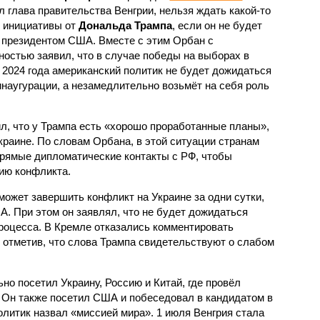
л глава правительства Венгрии, нельзя ждать какой-то
 инициативы от
Дональда Трампа
, если он не будет
 президентом США. Вместе с этим Орбан с
ностью заявил, что в случае победы на выборах в
 2024 года американский политик не будет дожидаться
инаугурации, а незамедлительно возьмёт на себя роль
л, что у Трампа есть «хорошо проработанные планы»,
краине. По словам Орбана, в этой ситуации странам
рямые дипломатические контакты с РФ, чтобы
ию конфликта.
может завершить конфликт на Украине за одни сутки,
А. При этом он заявлял, что не будет дожидаться
процесса. В Кремле отказались комментировать
 отметив, что слова Трампа свидетельствуют о слабом
о посетил Украину, Россию и Китай, где провёл
. Он также посетил США и побеседовал в кандидатом в
олитик назвал «миссией мира». 1 июля Венгрия стала