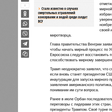
отмети
0
Стало известно о случаях
мирной
смертельных отравлений
избран
консервами и водой среди солдат
уверен
ВСУ
ноябре
своей 
миротворца.
Глава правительства Венгрии заяви
чтобы начать мирный процесс по У
Евросоюза следует восстановить п
способствовать мирному завершен
Трамп неоднократно заявлял, что с
если вновь станет президентом СШ
инаугурации для запуска мирного 
заявления американского политика,
понимании им сути вопроса.
Ранее в июле Орбан последовательн
переговоры с лидерами этих стран
президенты Трампом. Своё турне п