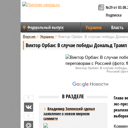
№29 от 03.08.
Подписка
Украина
Власть
Федеральный выпуск
Версия
//
Украина
//
Виктор Орбан: В случае победы Дональ
Виктор Орбан: В случае победы Дональд Трамп 
Виктор Орбан: В случае победы
Россией (фото
В РАЗДЕЛЕ
Глава в
0
экс-пре
Владимир Зеленский сделал
реализо
заявление о новом мирном
выборах
0
саммите
Комме