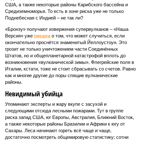
США, а также некоторые районы Карибского бассейна и
Средиземноморья. То есть в зоне риска уже не только
Поднебесная с Индией – не так ли?
«Бронзу» получают извержения супервулканов – «Наша
Версия» уже
писала
о том, что может случиться, если
окончательно проснётся знаменитый Йеллоустоун. Это
грозит не только уничтожением части Соединённых
Штатов, но и общепланетарной катастрофой вплоть до
возникновения «вулканической зимы». Флегрейские поля в
Италии, кстати, тоже не стоит сбрасывать со счетов. Равно
как и многие другие до поры спящие вулканические
районы.
Невидимый убийца
Упоминают эксперты и жару вкупе с засухой и
следующими отсюда лесными пожарами. Тут в группе
риска запад США, юг Европы, Австралия, Ближний Восток,
а также некоторые районы Бразилии и Африки к югу от
Сахары. Леса начинают гореть всё чаще и чаще,
достаточно посмотреть общемировую статистику; сотни