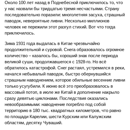
Около 100 лет назад в Поднебесной приключилось то, что
у нас назвали бы тридцатью тремя несчастьями. Страну
последовательно поразили: многолетняя засуха, страшный
паводок, невероятные ливни. Несколько миллионов
человек не пережили этот разгул стихий. Вот что тогда
приключилось.
Зима 1931 года выдалась в Китае чрезвычайно
продолжительной и суровой. Снега образовалось огромное
количество – казалось бы, хороший знак после периода
великой суши, продолжавшегося с 1928-го. Но всё
обратилось катастрофой. Снег растаял, устремился в реки,
начался небывалый паводок, быстро обернувшийся
страшным наводнением, которое обильные весенние ливни
только усугубили. К июню всё это преобразовалось в
массовый потоп, в июле же Китай в дополнение накрыло
сразу девятью циклонами. Последствия оказались
невообразимыми: наводнение погребло под собой
территорию в 180 тыс. квадратных километров, что равно
по площади Карелии, шести Курским или Калужским
областям, десятку Чуваший.