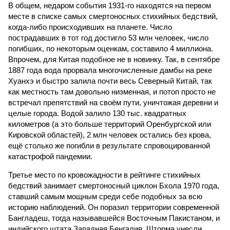
В общем, недаром события 1931-го находятся на первом
месте в списке самых смертоносных стихийных бедствий,
когда-либо происходивших на планете. Число
пострадавших в тот год достигло 53 млн человек, число
погибших, по некоторым оценкам, составило 4 миллиона.
Впрочем, для Китая подобное не в новинку. Так, в сентябре
1887 года вода прорвала многочисленные дамбы на реке
Хуанхэ и быстро залила почти весь Северный Китай, так
как местность там довольно низменная, и потоп просто не
встречал препятствий на своём пути, уничтожая деревни и
целые города. Водой залило 130 тыс. квадратных
километров (а это больше территорий Оренбургской или
Кировской областей), 2 млн человек остались без крова,
ещё столько же погибли в результате спровоцированной
катастрофой пандемии.
Третье место по кровожадности в рейтинге стихийных
бедствий занимает смертоносный циклон Бхола 1970 года,
ставший самым мощным среди себе подобных за всю
историю наблюдений. Он поразил территории современной
Бангладеш, тогда называвшейся Восточным Пакистаном, и
индийского штата Западная Бенгалия. Шторма унесли