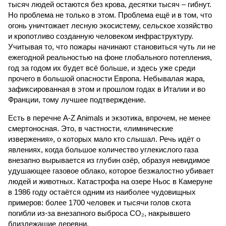
тысяч людей остаются без крова, десятки тысяч – гибнут.
Но проблема не только в этом. Проблема ещё и в том, что
огонь уничтожает лесную экосистему, сельское хозяйство
и кропотливо созданную человеком инфраструктуру.
Учитывая то, что пожары начинают становиться чуть ли не
ежегодной реальностью на фоне глобального потепления,
год за годом их будет всё больше, и здесь уже среди
прочего в большой опасности Европа. Небывалая жара,
зафиксированная в этом и прошлом годах в Италии и во
Франции, тому лучшее подтверждение.
Есть в перечне A-Z Animals и экзотика, впрочем, не менее
смертоносная. Это, в частности, «лимнические
извержения», о которых мало кто слышал. Речь идёт о
явлениях, когда большое количество углекислого газа
внезапно вырывается из глубин озёр, образуя невидимое
удушающее газовое облако, которое безжалостно убивает
людей и животных. Катастрофа на озере Ньос в Камеруне
в 1986 году остаётся одним из наиболее чудовищных
примеров: более 1700 человек и тысячи голов скота
погибли из-за внезапного выброса CO₂, накрывшего
близлежащие деревни.