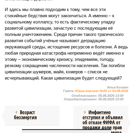
И здесь мы плавно подходим к тому, чем все эти
стихийные бедствия могут закончиться. А именно – к
социальному коллапсу, то есть фактическому упадку
развитой цивилизации, зачастую с последующим её
полным уничтожением. Среди причин такого трагического
развития событий учёные называют деградацию
окружающей среды, истощение ресурсов и болезни. А ведь
любая природная катастрофа непременно ведёт именно к
этому – экономическому кризису, эпидемиям, голоду,
резкому сокращению численности населения. Так погибли
цивилизации шумеров, майя, кхмеров – список не
исчерпывающий. Какая цивилизация будет следующей?
Илья Космач
Газета
«Наша версия» №29 от 03.08.2026
Опубликовано:
05.08.2026 13:00
Отредактировано:
05.08.2026 13:00
Возраст
Инфантино
бессмертия
отступил и объявил
об отказе ФИФА от
продажи доли прав
на чемпионат мира