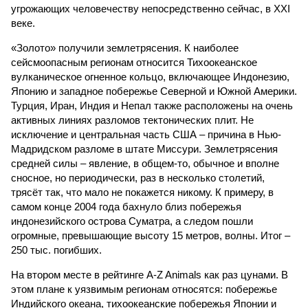
угрожающих человечеству непосредственно сейчас, в XXI
веке.
«Золото» получили землетрясения. К наиболее
сейсмоопасным регионам относится Тихоокеанское
вулканическое огненное кольцо, включающее Индонезию,
Японию и западное побережье Северной и Южной Америки.
Турция, Иран, Индия и Непал также расположены на очень
активных линиях разломов тектонических плит. Не
исключение и центральная часть США – причина в Нью-
Мадридском разломе в штате Миссури. Землетрясения
средней силы – явление, в общем-то, обычное и вполне
сносное, но периодически, раз в несколько столетий,
трясёт так, что мало не покажется никому. К примеру, в
самом конце 2004 года бахнуло близ побережья
индонезийского острова Суматра, а следом пошли
огромные, превышающие высоту 15 метров, волны. Итог –
250 тыс. погибших.
На втором месте в рейтинге A-Z Animals как раз цунами. В
этом плане к уязвимым регионам относятся: побережье
Индийского океана, тихо­океанские побережья Японии и