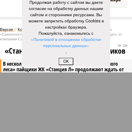
Продолжая работу с сайтом вы даете
согласие на обработку данных нашим
сайтом и сторонними ресурсами. Вы
КОММЕНТАРИИ
1
можете запретить обработку Cookies в
настройках браузера.
Версия
//
Конфликт
//
В нескольких станциях от уже сданного
Пожалуйста, ознакомьтесь с
«Сказочного леса» пайщики ЖК «Станция Л» продолжают ждать от
«Политикой в отношении обработки
компании Capital Group начала реальной достройки
персональных данных»
239
«Станция ожидания» для дольщиков
.
OK
В нескольких станциях от уже сданного «Сказочного
леса» пайщики ЖК «Станция Л» продолжают ждать от
компании Capital Group начала реальной достройки
В нескольких станциях от уже сданного «Сказочного леса» пайщики ЖК
«Станция Л» продолжают ждать от компании Capital Group начала
реальной достройки (изображение сгенерировано ИИ)