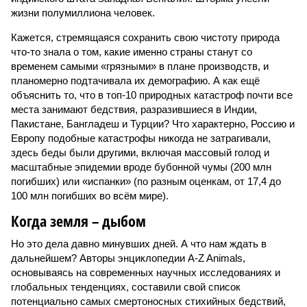
жизни полумиллиона человек.
Кажется, стремящаяся сохранить свою чистоту природа
что-то знала о том, какие именно страны станут со
временем самыми «грязными» в плане производств, и
планомерно подтачивала их демографию. А как ещё
объяснить то, что в топ-10 природных катастроф почти все
места занимают бедствия, разразившиеся в Индии,
Пакистане, Бангладеш и Турции? Что характерно, Россию и
Европу подобные катастрофы никогда не затрагивали,
здесь беды были другими, включая массовый голод и
масштабные эпидемии вроде бубонной чумы (200 млн
погибших) или «испанки» (по разным оценкам, от 17,4 до
100 млн погибших во всём мире).
Когда земля – дыбом
Но это дела давно минувших дней. А что нам ждать в
дальнейшем? Авторы энциклопедии A-Z Animals,
основываясь на современных научных исследованиях и
глобальных тенденциях, составили свой список
потенциально самых смертоносных стихийных бедствий,