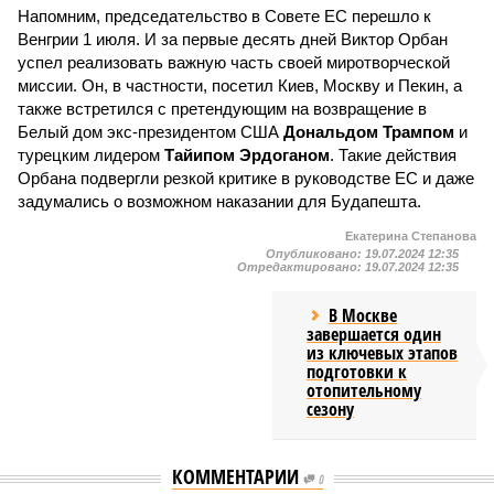
Напомним, председательство в Совете ЕС перешло к
Венгрии 1 июля. И за первые десять дней Виктор Орбан
успел реализовать важную часть своей миротворческой
миссии. Он, в частности, посетил Киев, Москву и Пекин, а
также встретился с претендующим на возвращение в
Белый дом экс-президентом США
Дональдом Трампом
и
турецким лидером
Тайипом Эрдоганом
. Такие действия
Орбана подвергли резкой критике в руководстве ЕС и даже
задумались о возможном наказании для Будапешта.
Екатерина Степанова
Опубликовано:
19.07.2024 12:35
Отредактировано:
19.07.2024 12:35
В Москве
завершается один
из ключевых этапов
подготовки к
отопительному
сезону
КОММЕНТАРИИ
0