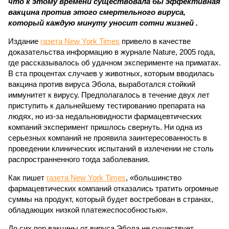
что к этому времени существовала бы эффективная
вакцина против этого смертельного вируса,
который каждую минуту уносит сотни жизней .
Издание
газета New York Times
привело в качестве
доказательства информацию в журнале Nature, 2005 года,
где рассказывалось об удачном эксперименте на приматах.
В ста процентах случаев у животных, которым вводилась
вакцина против вируса Эбола, выработался стойкий
иммунитет к вирусу. Предполагалось в течение двух лет
приступить к дальнейшему тестированию препарата на
людях, но из-за недальновидности фармацевтических
компаний эксперимент пришлось свернуть. Ни одна из
серьезных компаний не проявила заинтересованность в
проведении клинических испытаний в излечении не столь
распространненного тогда заболевания.
Как пишет
газета New York Times
, «большинство
фармацевтических компаний отказались тратить огромные
суммы на продукт, который будет востребован в странах,
обладающих низкой платежеспособностью».
До сих пор вакцины от вируса Эбола не существует.