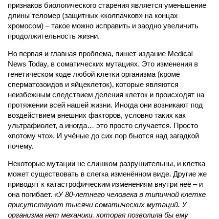
признаков биологического старения является уменьшение
длины теломер (защитных «колпачков» на концах
хромосом) – такое можно исправить и заодно увеличить
продолжительность жизни.
Но первая и главная проблема, пишет издание Medical
News Today, в соматических мутациях. Это изменения в
генетическом коде любой клетки организма (кроме
сперматозоидов и яйцеклеток), которые являются
неизбежным следствием деления клеток и происходят на
протяжении всей нашей жизни. Иногда они возникают под
воздействием внешних факторов, условно таких как
ультрафиолет, а иногда… это просто случается. Просто
«потому что». И учёные до сих пор бьются над загадкой
почему.
Некоторые мутации не слишком разрушительны, и клетка
может существовать в слегка изменённом виде. Другие же
приводят к катастрофическим изменениям внутри неё – и
она погибает.
«У 80-летнего человека в типичной клетке
присутствуют тысячи соматических мутаций. У
организма нет механики, которая позволила бы ему