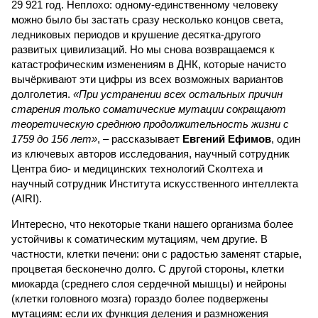
29 921 год. Неплохо: одному-единственному человеку
можно было бы застать сразу несколько концов света,
ледниковых периодов и крушение десятка-другого
развитых цивилизаций. Но мы снова возвращаемся к
катастрофическим изменениям в ДНК, которые начисто
вычёркивают эти цифры из всех возможных вариантов
долголетия.
«При устранении всех остальных причин
старения только соматические мутации сокращают
теоретическую среднюю продолжительность жизни с
1759 до 156 лет»
, – рассказывает
Евгений Ефимов
, один
из ключевых авторов исследования, научный сотрудник
Центра био- и медицинских технологий Сколтеха и
научный сотрудник Института искусственного интеллекта
(AIRI).
Интересно, что некоторые ткани нашего организма более
устойчивы к соматическим мутациям, чем другие. В
частности, клетки печени: они с радостью заменят старые,
процветая бесконечно долго. С другой стороны, клетки
миокарда (среднего слоя сердечной мышцы) и нейроны
(клетки головного мозга) гораздо более подвержены
мутациям: если их функция деления и размножения