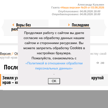
Александр Кузьмин
Газета
«Наша версия» №29 от 03.08.2026
Опубликовано:
04.08.2026 18:00
Отредактировано:
04.08.2026 18:00
Воры без
Последние
разбора
времена
Продолжая работу с сайтом вы даете
согласие на обработку данных нашим
сайтом и сторонними ресурсами. Вы
КОММЕНТАРИИ
0
можете запретить обработку Cookies в
настройках браузера.
Версия
//
Общество
//
Земля уже не раз показывала человечеству свой
Пожалуйста, ознакомьтесь с
крутой нрав – когда покажет снова?
«Политикой в отношении обработки
240
Последние времена
персональных данных»
.
Земля уже не раз показывала человечеству свой крутой
нрав – когда покажет снова?
OK
Земля уже не раз показывала человечеству свой крутой нрав – когда
покажет снова? (фото: АР-ТАСС)