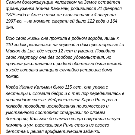
Самым долгоживущим человеком на Земле остаётся
француженка Жанна Кальман, родившаяся 21 февраля
1875 года в Арле и там же скончавшаяся 4 августа
1997-го, – на момент смерти ей было 122 года и 164
дня.
Всю свою жизнь она прожила в родном городе, лишь к
110 годам решившись на переезд в дом престарелых La
Maison du Lac, где через 12 лет и умерла. Покидала
свою квартиру она без особого удовольствия, но
причина расставания с родной обителью была веской:
в ходе готовки женщина случайно устроила дома
пожар.
Когда Жанне Кальман было 115 лет, она упала с
лестницы и сломала бедро и с тех пор передвигалась в
инвалидном кресле. Нейропсихолог Карен Ричи раз в
полгода проводила исследования психического и
умственного состояния старушки: по словам
докторши, Кальман до самого конца сохраняла ясную
память и ум, рассказывая Ричи стихи из своего
детства и решая арифметические задачки.