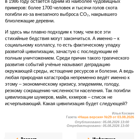
в 1986 году остаётся одним из наиболее чудовищных
примеров: более 1700 человек и тысячи голов скота
погибли из-за внезапного выброса CO₂, накрывшего
близлежащие деревни.
И здесь мы плавно подходим к тому, чем все эти
стихийные бедствия могут закончиться. А именно – к
социальному коллапсу, то есть фактическому упадку
развитой цивилизации, зачастую с последующим её
полным уничтожением. Среди причин такого трагического
развития событий учёные называют деградацию
окружающей среды, истощение ресурсов и болезни. А ведь
любая природная катастрофа непременно ведёт именно к
этому – экономическому кризису, эпидемиям, голоду,
резкому сокращению численности населения. Так погибли
цивилизации шумеров, майя, кхмеров – список не
исчерпывающий. Какая цивилизация будет следующей?
Илья Космач
Газета
«Наша версия» №29 от 03.08.2026
Опубликовано:
05.08.2026 13:00
Отредактировано:
05.08.2026 13:00