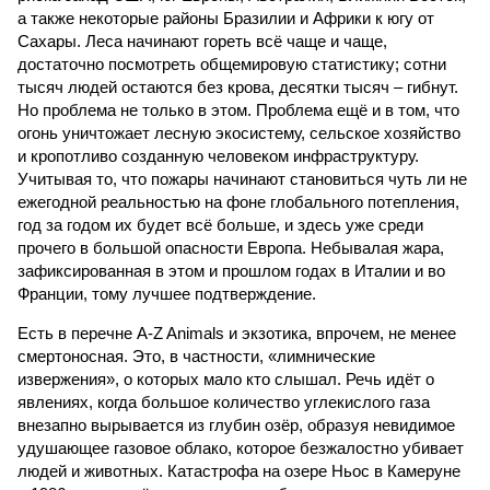
а также некоторые районы Бразилии и Африки к югу от
Сахары. Леса начинают гореть всё чаще и чаще,
достаточно посмотреть общемировую статистику; сотни
тысяч людей остаются без крова, десятки тысяч – гибнут.
Но проблема не только в этом. Проблема ещё и в том, что
огонь уничтожает лесную экосистему, сельское хозяйство
и кропотливо созданную человеком инфраструктуру.
Учитывая то, что пожары начинают становиться чуть ли не
ежегодной реальностью на фоне глобального потепления,
год за годом их будет всё больше, и здесь уже среди
прочего в большой опасности Европа. Небывалая жара,
зафиксированная в этом и прошлом годах в Италии и во
Франции, тому лучшее подтверждение.
Есть в перечне A-Z Animals и экзотика, впрочем, не менее
смертоносная. Это, в частности, «лимнические
извержения», о которых мало кто слышал. Речь идёт о
явлениях, когда большое количество углекислого газа
внезапно вырывается из глубин озёр, образуя невидимое
удушающее газовое облако, которое безжалостно убивает
людей и животных. Катастрофа на озере Ньос в Камеруне