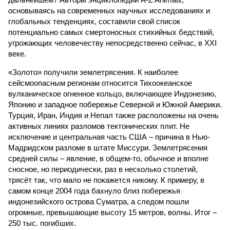
основываясь на современных научных исследованиях и
глобальных тенденциях, составили свой список
потенциально самых смертоносных стихийных бедствий,
угрожающих человечеству непосредственно сейчас, в XXI
веке.
«Золото» получили землетрясения. К наиболее
сейсмоопасным регионам относится Тихоокеанское
вулканическое огненное кольцо, включающее Индонезию,
Японию и западное побережье Северной и Южной Америки.
Турция, Иран, Индия и Непал также расположены на очень
активных линиях разломов тектонических плит. Не
исключение и центральная часть США – причина в Нью-
Мадридском разломе в штате Миссури. Землетрясения
средней силы – явление, в общем-то, обычное и вполне
сносное, но периодически, раз в несколько столетий,
трясёт так, что мало не покажется никому. К примеру, в
самом конце 2004 года бахнуло близ побережья
индонезийского острова Суматра, а следом пошли
огромные, превышающие высоту 15 метров, волны. Итог –
250 тыс. погибших.