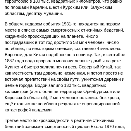
территорию в 180 тыс. квадратных километров, что равно
по площади Карелии, шести Курским или Калужским
областям, десятку Чуваший.
В общем, недаром события 1931-го находятся на первом
месте в списке самых смертоносных стихийных бедствий,
когда-либо происходивших на планете. Число
пострадавших в тот год достигло 53 млн человек, число
погибших, по некоторым оценкам, составило 4 миллиона.
Впрочем, для Китая подобное не в новинку. Так, в сентябре
1887 года вода прорвала многочисленные дамбы на реке
Хуанхэ и быстро залила почти весь Северный Китай, так
как местность там довольно низменная, и потоп просто не
встречал препятствий на своём пути, уничтожая деревни и
целые города. Водой залило 130 тыс. квадратных
километров (а это больше территорий Оренбургской или
Кировской областей), 2 млн человек остались без крова,
ещё столько же погибли в результате спровоцированной
катастрофой пандемии.
Третье место по кровожадности в рейтинге стихийных
бедствий занимает смертоносный циклон Бхола 1970 года,