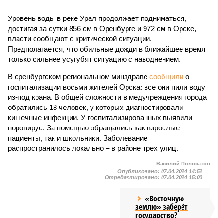
Уровень воды в реке Урал продолжает подниматься,
достигая за сутки 856 см в Оренбурге и 972 см в Орске,
власти сообщают о критической ситуации.
Предполагается, что обильные дожди в ближайшее время
только сильнее усугубят ситуацию с наводнением.
В оренбургском региональном минздраве
сообщили
о
госпитализации восьми жителей Орска: все они пили воду
из-под крана. В общей сложности в медучреждения города
обратились 18 человек, у которых диагностировали
кишечные инфекции. У госпитализированных выявили
норовирус. За помощью обращались как взрослые
пациенты, так и школьники. Заболевание
распространилось локально – в районе трех улиц.
Василий Полосатов
Опубликовано:
07.04.2024 14:52
Отредактировано:
07.04.2024 15:00
«Восточную
землю» заберёт
государство?