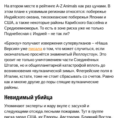
На втором месте в рейтинге A-Z Animals как раз цунами. В
этом плане к уязвимым регионам относятся: побережье
Индийского океана, тихо­океанские побережья Японии и
США, а также некоторые районы Карибского бассейна и
Средиземноморья. То есть в зоне риска уже не только
Поднебесная с Индией – не так ли?
«Бронзу» получают извержения супервулканов – «Наша
Версия» уже
писала
о том, что может случиться, если
окончательно проснётся знаменитый Йеллоустоун. Это
грозит не только уничтожением части Соединённых
Штатов, но и общепланетарной катастрофой вплоть до
возникновения «вулканической зимы». Флегрейские поля в
Италии, кстати, тоже не стоит сбрасывать со счетов. Равно
как и многие другие до поры спящие вулканические
районы.
Невидимый убийца
Упоминают эксперты и жару вкупе с засухой и
следующими отсюда лесными пожарами. Тут в группе
риска запад США, юг Европы, Австралия, Ближний Восток,