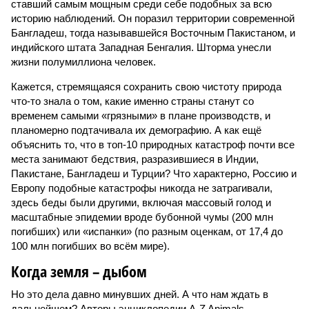
ставший самым мощным среди себе подобных за всю
историю наблюдений. Он поразил территории современной
Бангладеш, тогда называвшейся Восточным Пакистаном, и
индийского штата Западная Бенгалия. Шторма унесли
жизни полумиллиона человек.
Кажется, стремящаяся сохранить свою чистоту природа
что-то знала о том, какие именно страны станут со
временем самыми «грязными» в плане производств, и
планомерно подтачивала их демографию. А как ещё
объяснить то, что в топ-10 природных катастроф почти все
места занимают бедствия, разразившиеся в Индии,
Пакистане, Бангладеш и Турции? Что характерно, Россию и
Европу подобные катастрофы никогда не затрагивали,
здесь беды были другими, включая массовый голод и
масштабные эпидемии вроде бубонной чумы (200 млн
погибших) или «испанки» (по разным оценкам, от 17,4 до
100 млн погибших во всём мире).
Когда земля – дыбом
Но это дела давно минувших дней. А что нам ждать в
дальнейшем? Авторы энциклопедии A-Z Animals,