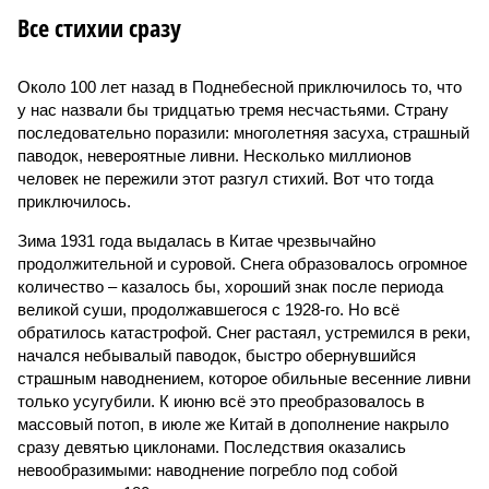
Все стихии сразу
Около 100 лет назад в Поднебесной приключилось то, что
у нас назвали бы тридцатью тремя несчастьями. Страну
последовательно поразили: многолетняя засуха, страшный
паводок, невероятные ливни. Несколько миллионов
человек не пережили этот разгул стихий. Вот что тогда
приключилось.
Зима 1931 года выдалась в Китае чрезвычайно
продолжительной и суровой. Снега образовалось огромное
количество – казалось бы, хороший знак после периода
великой суши, продолжавшегося с 1928-го. Но всё
обратилось катастрофой. Снег растаял, устремился в реки,
начался небывалый паводок, быстро обернувшийся
страшным наводнением, которое обильные весенние ливни
только усугубили. К июню всё это преобразовалось в
массовый потоп, в июле же Китай в дополнение накрыло
сразу девятью циклонами. Последствия оказались
невообразимыми: наводнение погребло под собой