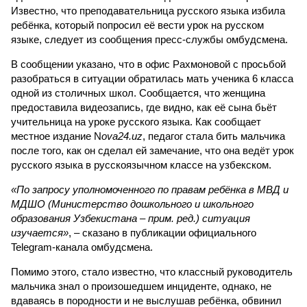
Известно, что преподавательница русского языка избила
ребёнка, который попросил её вести урок на русском
языке, следует из сообщения пресс-службы омбудсмена.
В сообщении указано, что в офис Рахмоновой с просьбой
разобраться в ситуации обратилась мать ученика 6 класса
одной из столичных школ. Сообщается, что женщина
предоставила видеозапись, где видно, как её сына бьёт
учительница на уроке русского языка. Как сообщает
местное издание N
ova24.uz
, педагог стала бить мальчика
после того, как он сделал ей замечание, что она ведёт урок
русского языка в русскоязычном классе на узбекском.
«По запросу уполномоченного по правам ребёнка в МВД и
МДШО (Министерство дошкольного и школьного
образования Узбекистана – прим. ред.) ситуация
изучается»
, – сказано в публикации официального
Telegram-канала омбудсмена.
Помимо этого, стало известно, что классный руководитель
мальчика знал о произошедшем инциденте, однако, не
вдаваясь в породности и не выслушав ребёнка, обвинил