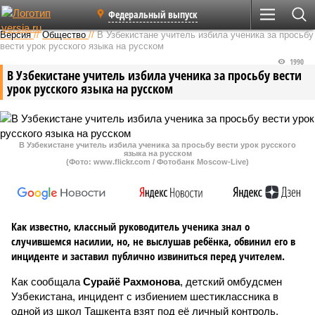
Федеральный выпуск
Версия
//
Общество
//
В Узбекистане учитель избила ученика за просьбу
вести урок русского языка на русском
1990
В Узбекистане учитель избила ученика за просьбу вести
урок русского языка на русском
В Узбекистане учитель избила ученика за просьбу вести урок русского
языка на русском
(Фото: www.flickr.com / Фотобанк Moscow-Live)
Как известно, классный руководитель ученика знал о
случившемся насилии, но, не выслушав ребёнка, обвинил его в
инциденте и заставил публично извиниться перед учителем.
Как сообщала
Сурайё Рахмонова
, детский омбудсмен
Узбекистана, инцидент с избиением шестиклассника в
одной из школ Ташкента взят под её личный контроль.