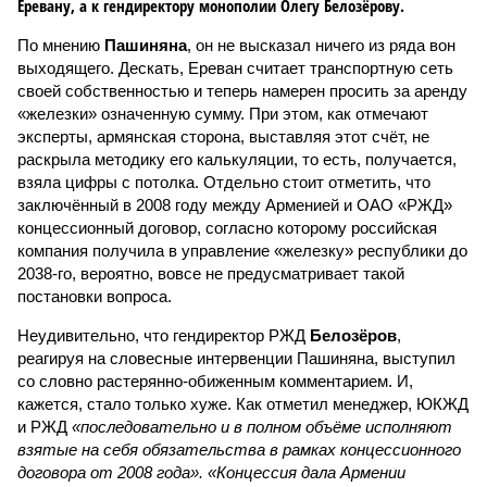
Еревану, а к гендиректору монополии Олегу Белозёрову.
По мнению
Пашиняна
, он не высказал ничего из ряда вон
выходящего. Дескать, Ереван считает транспортную сеть
своей собственностью и теперь намерен просить за аренду
«железки» означенную сумму. При этом, как отмечают
эксперты, армянская сторона, выставляя этот счёт, не
раскрыла методику его калькуляции, то есть, получается,
взяла цифры с потолка. Отдельно стоит отметить, что
заключённый в 2008 году между Арменией и ОАО «РЖД»
концессионный договор, согласно которому российская
компания получила в управление «железку» республики до
2038-го, вероятно, вовсе не предусматривает такой
постановки вопроса.
Неудивительно, что гендиректор РЖД
Белозёров
,
реагируя на словесные интервенции Пашиняна, выступил
со словно растерянно-обиженным комментарием. И,
кажется, стало только хуже. Как отметил менеджер, ЮКЖД
и РЖД
«последовательно и в полном объёме исполняют
взятые на себя обязательства в рамках концессионного
договора от 2008 года». «Концессия дала Армении