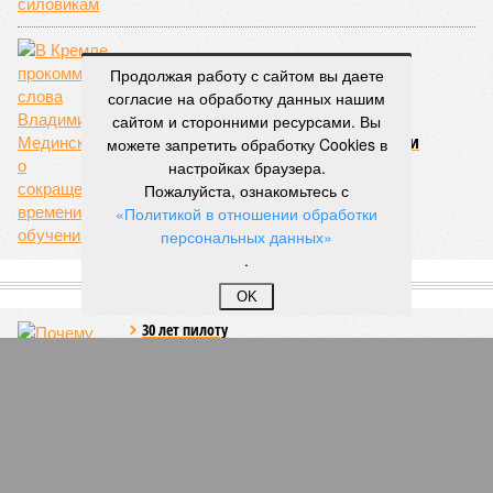
Продолжая работу с сайтом вы даете
согласие на обработку данных нашим
сайтом и сторонними ресурсами. Вы
В Кремле прокомментировали слова
Владимира Мединского о сокращении
можете запретить обработку Cookies в
времени обучения
настройках браузера.
Пожалуйста, ознакомьтесь с
«Политикой в отношении обработки
персональных данных»
.
СЛУЧАЙНЫЕ СТАТЬИ
OK
30 лет пилоту
Почему «бесконечный» сериал «Улицы разбитых
фонарей» не взял в прокат федеральный канал
РТР