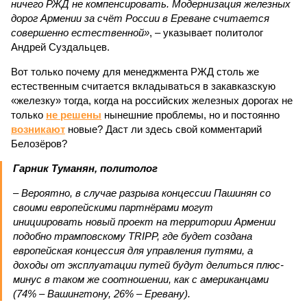
ничего РЖД не компенсировать. Модернизация железных
дорог Армении за счёт России в Ереване считается
совершенно естественной»
, – указывает политолог
Андрей Суздальцев.
Вот только почему для менеджмента РЖД столь же
естественным считается вкладываться в закавказскую
«железку» тогда, когда на российских железных дорогах не
только
не решены
нынешние проблемы, но и постоянно
возникают
новые? Даст ли здесь свой комментарий
Белозёров?
Гарник Туманян, политолог
– Вероятно, в случае разрыва концессии Пашинян со
своими европейскими партнёрами могут
инициировать новый проект на территории Армении
подобно трамповскому TRIPP, где будет создана
европейская концессия для управления путями, а
доходы от эксплуатации путей будут делиться плюс-
минус в таком же соотношении, как с американцами
(74% – Вашингтону, 26% – Еревану).