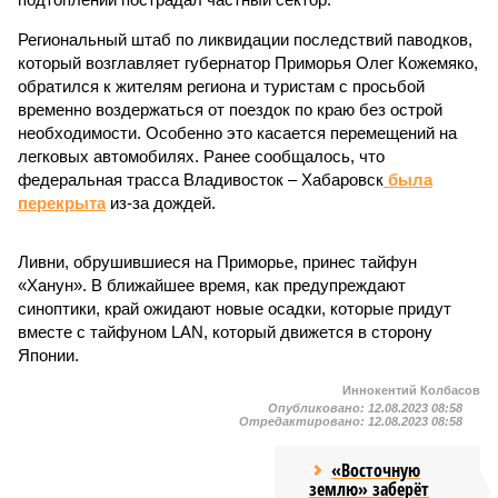
Региональный штаб по ликвидации последствий паводков,
который возглавляет губернатор Приморья Олег Кожемяко,
обратился к жителям региона и туристам с просьбой
временно воздержаться от поездок по краю без острой
необходимости. Особенно это касается перемещений на
легковых автомобилях. Ранее сообщалось, что
федеральная трасса Владивосток – Хабаровск
была
перекрыта
из-за дождей.
Ливни, обрушившиеся на Приморье, принес тайфун
«Ханун». В ближайшее время, как предупреждают
синоптики, край ожидают новые осадки, которые придут
вместе с тайфуном LAN, который движется в сторону
Японии.
Иннокентий Колбасов
Опубликовано:
12.08.2023 08:58
Отредактировано:
12.08.2023 08:58
«Восточную
землю» заберёт