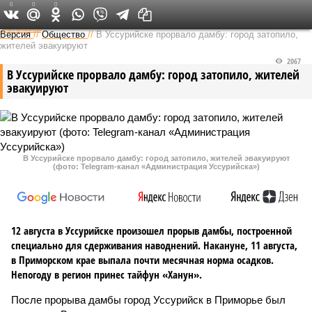
0
0
0
Федеральный выпуск
Версия
//
Общество
//
В Уссурийске прорвало дамбу: город затопило,
жителей эвакуируют
2067
В Уссурийске прорвало дамбу: город затопило, жителей
эвакуируют
В Уссурийске прорвало дамбу: город затопило, жителей эвакуируют
(фото: Telegram-канал «Администрация Уссурийска»)
12 августа в Уссурийске произошел прорыв дамбы, построенной
специально для сдерживания наводнений. Накануне, 11 августа,
в Приморском крае выпала почти месячная норма осадков.
Непогоду в регион принес тайфун «Ханун».
После прорыва дамбы город Уссурийск в Приморье был