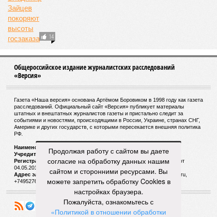
14
Общероссийское издание журналистских расследований
«Версия»
Газета «Наша версия» основана Артёмом Боровиком в 1998 году как газета
расследований. Официальный сайт «Версия» публикует материалы
штатных и внештатных журналистов газеты и пристально следит за
событиями и новостями, происходящими в России, Украине, странах СНГ,
Америке и других государств, с которыми пересекается внешняя политика
РФ.
Наименование:
Cетевое издание «Версия»
Продолжая работу с сайтом вы даете
Учредитель:
ООО «Версия»,
Главный редактор:
Горевой Р. Г.
согласие на обработку данных нашим
Регистрационный номер Роскомнадзора:
ЭЛ № ФС 77 - 72681 от
04.05.2018 г.
сайтом и сторонними ресурсами. Вы
Адрес электронной почты и телефон редакции:
versia@versia.ru,
можете запретить обработку Cookies в
+74952760348
настройках браузера.
Пожалуйста, ознакомьтесь с
«Политикой в отношении обработки