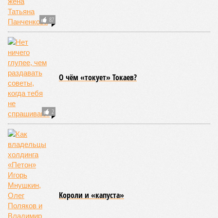
87
О чём «токует» Токаев?
2
Kороли и «капуста»