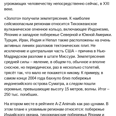
угрожающих человечеству непосредственно сейчас, в XXI
веке.
«Золото» получили землетрясения. К наиболее
сейсмоопасным регионам относится Тихоокеанское
вулканическое огненное кольцо, включающее Индонезию,
Японию и западное побережье Северной и Южной Америки.
Турция, Иран, Индия и Непал также расположены на очень
активных линиях разломов тектонических плит. Не
исключение и центральная часть США – причина в Нью-
Мадридском разломе в штате Миссури. Землетрясения
средней силы – явление, в общем-то, обычное и вполне
сносное, но периодически, раз в несколько столетий,
трясёт так, что мало не покажется никому. К примеру, в
самом конце 2004 года бахнуло близ побережья
индонезийского острова Суматра, а следом пошли
огромные, превышающие высоту 15 метров, волны. Итог –
250 тыс. погибших.
На втором месте в рейтинге A-Z Animals как раз цунами. В
этом плане к уязвимым регионам относятся: побережье
Индийского океана, тихо­океанские побережья Японии и