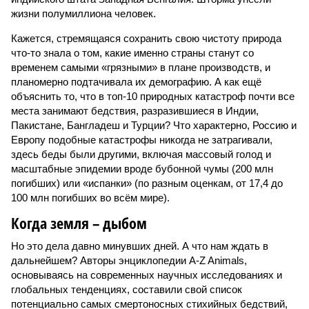
жизни полумиллиона человек.
Кажется, стремящаяся сохранить свою чистоту природа
что-то знала о том, какие именно страны станут со
временем самыми «грязными» в плане производств, и
планомерно подтачивала их демографию. А как ещё
объяснить то, что в топ-10 природных катастроф почти все
места занимают бедствия, разразившиеся в Индии,
Пакистане, Бангладеш и Турции? Что характерно, Россию и
Европу подобные катастрофы никогда не затрагивали,
здесь беды были другими, включая массовый голод и
масштабные эпидемии вроде бубонной чумы (200 млн
погибших) или «испанки» (по разным оценкам, от 17,4 до
100 млн погибших во всём мире).
Когда земля – дыбом
Но это дела давно минувших дней. А что нам ждать в
дальнейшем? Авторы энциклопедии A-Z Animals,
основываясь на современных научных исследованиях и
глобальных тенденциях, составили свой список
потенциально самых смертоносных стихийных бедствий,