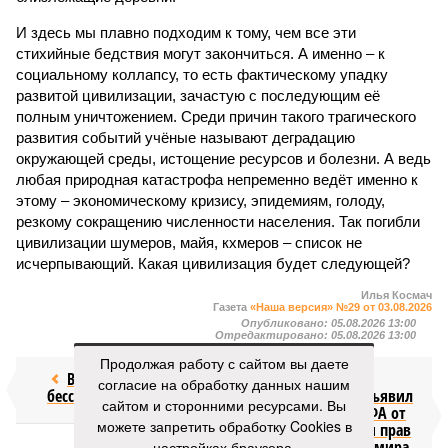
И здесь мы плавно подходим к тому, чем все эти
стихийные бедствия могут закончиться. А именно – к
социальному коллапсу, то есть фактическому упадку
развитой цивилизации, зачастую с последующим её
полным уничтожением. Среди причин такого трагического
развития событий учёные называют деградацию
окружающей среды, истощение ресурсов и болезни. А ведь
любая природная катастрофа непременно ведёт именно к
этому – экономическому кризису, эпидемиям, голоду,
резкому сокращению численности населения. Так погибли
цивилизации шумеров, майя, кхмеров – список не
исчерпывающий. Какая цивилизация будет следующей?
Илья Космач
Газета
«Наша версия» №29 от 03.08.2026
Опубликовано:
05.08.2026 13:00
Отредактировано:
05.08.2026 13:00
Продолжая работу с сайтом вы даете
Возраст
Инфантино
согласие на обработку данных нашим
бессмертия
отступил и объявил
сайтом и сторонними ресурсами. Вы
об отказе ФИФА от
можете запретить обработку Cookies в
продажи доли прав
на чемпионат мира
настройках браузера.