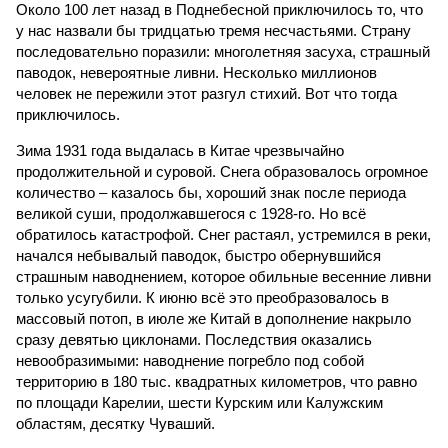
Около 100 лет назад в Поднебесной приключилось то, что
у нас назвали бы тридцатью тремя несчастьями. Страну
последовательно поразили: многолетняя засуха, страшный
паводок, невероятные ливни. Несколько миллионов
человек не пережили этот разгул стихий. Вот что тогда
приключилось.
Зима 1931 года выдалась в Китае чрезвычайно
продолжительной и суровой. Снега образовалось огромное
количество – казалось бы, хороший знак после периода
великой суши, продолжавшегося с 1928-го. Но всё
обратилось катастрофой. Снег растаял, устремился в реки,
начался небывалый паводок, быстро обернувшийся
страшным наводнением, которое обильные весенние ливни
только усугубили. К июню всё это преобразовалось в
массовый потоп, в июле же Китай в дополнение накрыло
сразу девятью циклонами. Последствия оказались
невообразимыми: наводнение погребло под собой
территорию в 180 тыс. квадратных километров, что равно
по площади Карелии, шести Курским или Калужским
областям, десятку Чуваший.