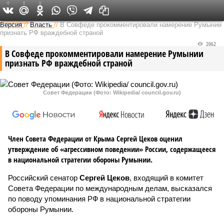
0
0
0
Федеральный выпуск
Версия
//
Власть
//
В Совфеде прокомментировали намерение Румынии
признать РФ враждебной страной
2062
В Совфеде прокомментировали намерение Румынии
признать РФ враждебной страной
Совет Федерации (Фото: Wikipedia/ council.gov.ru)
Член Совета Федерации от Крыма Сергей Цеков оценил
утверждение об «агрессивном поведении» России, содержащееся
в национальной стратегии обороны Румынии.
Российский сенатор
Сергей Цеков
, входящий в комитет
Совета Федерации по международным делам, высказался
по поводу упоминания РФ в национальной стратегии
обороны Румынии.