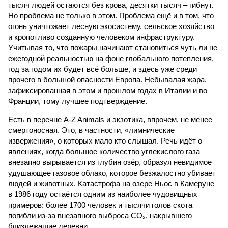
тысяч людей остаются без крова, десятки тысяч – гибнут.
Но проблема не только в этом. Проблема ещё и в том, что
огонь уничтожает лесную экосистему, сельское хозяйство
и кропотливо созданную человеком инфраструктуру.
Учитывая то, что пожары начинают становиться чуть ли не
ежегодной реальностью на фоне глобального потепления,
год за годом их будет всё больше, и здесь уже среди
прочего в большой опасности Европа. Небывалая жара,
зафиксированная в этом и прошлом годах в Италии и во
Франции, тому лучшее подтверждение.
Есть в перечне A-Z Animals и экзотика, впрочем, не менее
смертоносная. Это, в частности, «лимнические
извержения», о которых мало кто слышал. Речь идёт о
явлениях, когда большое количество углекислого газа
внезапно вырывается из глубин озёр, образуя невидимое
удушающее газовое облако, которое безжалостно убивает
людей и животных. Катастрофа на озере Ньос в Камеруне
в 1986 году остаётся одним из наиболее чудовищных
примеров: более 1700 человек и тысячи голов скота
погибли из-за внезапного выброса CO₂, накрывшего
близлежащие деревни.