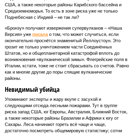
США, а также некоторые районы Карибского бассейна и
Средиземноморья. То есть в зоне риска уже не только
Поднебесная с Индией – не так ли?
«Бронзу» получают извержения супервулканов – «Наша
Версия» уже
писала
о том, что может случиться, если
окончательно проснётся знаменитый Йеллоустоун. Это
грозит не только уничтожением части Соединённых
Штатов, но и общепланетарной катастрофой вплоть до
возникновения «вулканической зимы». Флегрейские поля в
Италии, кстати, тоже не стоит сбрасывать со счетов. Равно
как и многие другие до поры спящие вулканические
районы.
Невидимый убийца
Упоминают эксперты и жару вкупе с засухой и
следующими отсюда лесными пожарами. Тут в группе
риска запад США, юг Европы, Австралия, Ближний Восток,
а также некоторые районы Бразилии и Африки к югу от
Сахары. Леса начинают гореть всё чаще и чаще,
достаточно посмотреть общемировую статистику; сотни