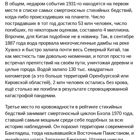
В общем, недаром события 1931-го находятся на первом
месте в списке самых смертоносных стихийных бедствий,
когда-либо происходивших на планете. Число
пострадавших в тот год достигло 53 млн человек, число
погибших, по некоторым оценкам, составило 4 миллиона.
Впрочем, для Китая подобное не в новинку. Так, в сентябре
1887 года вода прорвала многочисленные дамбы на реке
Хуанхэ и быстро залила почти весь Северный Китай, так
как местность там довольно низменная, и потоп просто не
встречал препятствий на своём пути, уничтожая деревни и
целые города. Водой залило 130 тыс. квадратных
километров (а это больше территорий Оренбургской или
Кировской областей), 2 млн человек остались без крова,
ещё столько же погибли в результате спровоцированной
катастрофой пандемии.
Третье место по кровожадности в рейтинге стихийных
бедствий занимает смертоносный циклон Бхола 1970 года,
ставший самым мощным среди себе подобных за всю
историю наблюдений. Он поразил территории современной
Бангладеш, тогда называвшейся Восточным Пакистаном, и
индийского штата Западная Бенгалия. Шторма унесли