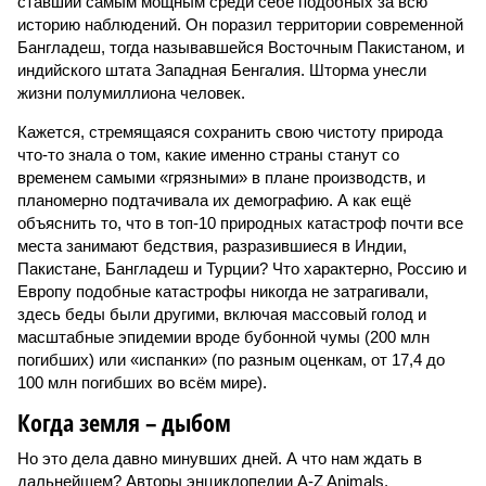
ставший самым мощным среди себе подобных за всю
историю наблюдений. Он поразил территории современной
Бангладеш, тогда называвшейся Восточным Пакистаном, и
индийского штата Западная Бенгалия. Шторма унесли
жизни полумиллиона человек.
Кажется, стремящаяся сохранить свою чистоту природа
что-то знала о том, какие именно страны станут со
временем самыми «грязными» в плане производств, и
планомерно подтачивала их демографию. А как ещё
объяснить то, что в топ-10 природных катастроф почти все
места занимают бедствия, разразившиеся в Индии,
Пакистане, Бангладеш и Турции? Что характерно, Россию и
Европу подобные катастрофы никогда не затрагивали,
здесь беды были другими, включая массовый голод и
масштабные эпидемии вроде бубонной чумы (200 млн
погибших) или «испанки» (по разным оценкам, от 17,4 до
100 млн погибших во всём мире).
Когда земля – дыбом
Но это дела давно минувших дней. А что нам ждать в
дальнейшем? Авторы энциклопедии A-Z Animals,