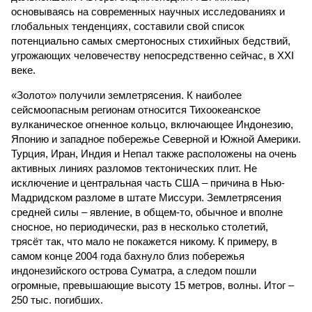
основываясь на современных научных исследованиях и
глобальных тенденциях, составили свой список
потенциально самых смертоносных стихийных бедствий,
угрожающих человечеству непосредственно сейчас, в XXI
веке.
«Золото» получили землетрясения. К наиболее
сейсмоопасным регионам относится Тихоокеанское
вулканическое огненное кольцо, включающее Индонезию,
Японию и западное побережье Северной и Южной Америки.
Турция, Иран, Индия и Непал также расположены на очень
активных линиях разломов тектонических плит. Не
исключение и центральная часть США – причина в Нью-
Мадридском разломе в штате Миссури. Землетрясения
средней силы – явление, в общем-то, обычное и вполне
сносное, но периодически, раз в несколько столетий,
трясёт так, что мало не покажется никому. К примеру, в
самом конце 2004 года бахнуло близ побережья
индонезийского острова Суматра, а следом пошли
огромные, превышающие высоту 15 метров, волны. Итог –
250 тыс. погибших.