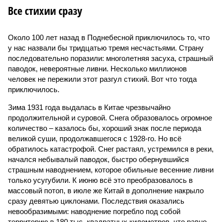
Все стихии сразу
Около 100 лет назад в Поднебесной приключилось то, что
у нас назвали бы тридцатью тремя несчастьями. Страну
последовательно поразили: многолетняя засуха, страшный
паводок, невероятные ливни. Несколько миллионов
человек не пережили этот разгул стихий. Вот что тогда
приключилось.
Зима 1931 года выдалась в Китае чрезвычайно
продолжительной и суровой. Снега образовалось огромное
количество – казалось бы, хороший знак после периода
великой суши, продолжавшегося с 1928-го. Но всё
обратилось катастрофой. Снег растаял, устремился в реки,
начался небывалый паводок, быстро обернувшийся
страшным наводнением, которое обильные весенние ливни
только усугубили. К июню всё это преобразовалось в
массовый потоп, в июле же Китай в дополнение накрыло
сразу девятью циклонами. Последствия оказались
невообразимыми: наводнение погребло под собой
территорию в 180 тыс. квадратных километров, что равно