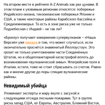
На втором месте в рейтинге A-Z Animals как раз цунами. В
этом плане к уязвимым регионам относятся: побережье
Индийского океана, тихо­океанские побережья Японии и
США, а также некоторые районы Карибского бассейна и
Средиземноморья. То есть в зоне риска уже не только
Поднебесная с Индией – не так ли?
«Бронзу» получают извержения супервулканов – «Наша
Версия» уже
писала
о том, что может случиться, если
окончательно проснётся знаменитый Йеллоустоун. Это
грозит не только уничтожением части Соединённых
Штатов, но и общепланетарной катастрофой вплоть до
возникновения «вулканической зимы». Флегрейские поля в
Италии, кстати, тоже не стоит сбрасывать со счетов. Равно
как и многие другие до поры спящие вулканические
районы.
Невидимый убийца
Упоминают эксперты и жару вкупе с засухой и
следующими отсюда лесными пожарами. Тут в группе
риска запад США, юг Европы, Австралия, Ближний Восток,