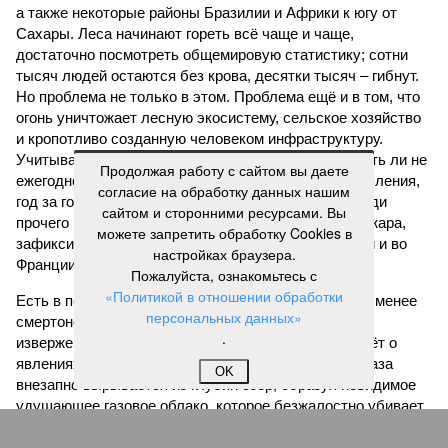
а также некоторые районы Бразилии и Африки к югу от
Сахары. Леса начинают гореть всё чаще и чаще,
достаточно посмотреть общемировую статистику; сотни
тысяч людей остаются без крова, десятки тысяч – гибнут.
Но проблема не только в этом. Проблема ещё и в том, что
огонь уничтожает лесную экосистему, сельское хозяйство
и кропотливо созданную человеком инфраструктуру.
Учитывая то, что пожары начинают становиться чуть ли не
Продолжая работу с сайтом вы даете
ежегодной реальностью на фоне глобального потепления,
согласие на обработку данных нашим
год за годом их будет всё больше, и здесь уже среди
сайтом и сторонними ресурсами. Вы
прочего в большой опасности Европа. Небывалая жара,
можете запретить обработку Cookies в
зафиксированная в этом и прошлом годах в Италии и во
настройках браузера.
Франции, тому лучшее подтверждение.
Пожалуйста, ознакомьтесь с
«Политикой в отношении обработки
Есть в перечне A-Z Animals и экзотика, впрочем, не менее
персональных данных»
смертоносная. Это, в частности, «лимнические
.
извержения», о которых мало кто слышал. Речь идёт о
явлениях, когда большое количество углекислого газа
OK
внезапно вырывается из глубин озёр, образуя невидимое
удушающее газовое облако, которое безжалостно убивает
людей и животных. Катастрофа на озере Ньос в Камеруне
в 1986 году остаётся одним из наиболее чудовищных