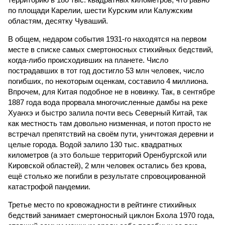
по площади Карелии, шести Курским или Калужским
областям, десятку Чуваший.
В общем, недаром события 1931-го находятся на первом
месте в списке самых смертоносных стихийных бедствий,
когда-либо происходивших на планете. Число
пострадавших в тот год достигло 53 млн человек, число
погибших, по некоторым оценкам, составило 4 миллиона.
Впрочем, для Китая подобное не в новинку. Так, в сентябре
1887 года вода прорвала многочисленные дамбы на реке
Хуанхэ и быстро залила почти весь Северный Китай, так
как местность там довольно низменная, и потоп просто не
встречал препятствий на своём пути, уничтожая деревни и
целые города. Водой залило 130 тыс. квадратных
километров (а это больше территорий Оренбургской или
Кировской областей), 2 млн человек остались без крова,
ещё столько же погибли в результате спровоцированной
катастрофой пандемии.
Третье место по кровожадности в рейтинге стихийных
бедствий занимает смертоносный циклон Бхола 1970 года,