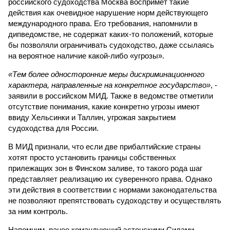
российского судоходства Москва воспримет такие
действия как очевидное нарушение норм действующего
международного права. Его требования, напомнили в
дипведомстве, не содержат каких-то положений, которые
бы позволяли ограничивать судоходство, даже ссылаясь
на вероятное наличие какой-либо «угрозы».
«Тем более односторонние меры дискриминационного
характера, направленные на конкретное государство»
, -
заявили в российском МИД. Также в ведомстве отметили
отсутствие понимания, какие конкретно угрозы имеют
ввиду Хельсинки и Таллин, угрожая закрытием
судоходства для России.
В МИД признали, что если две прибалтийские страны
хотят просто установить границы собственных
прилежащих зон в Финском заливе, то такого рода шаг
представляет реализацию их суверенного права. Однако
эти действия в соответствии с нормами законодательства
не позволяют препятствовать судоходству и осуществлять
за ним контроль.
Напомним, ранее командующий эстонскими Силами