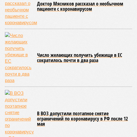
исследователей в организации конца света может не
понадобиться: природа сама разберётся, как и где
уменьшить масштабы человеческой популяции.
(фото: en.wikipedia.org)
Да, наша любимая маленькая планета может быть
единственной, где в пределах Солнечной системы есть
полноценная жизнь, но Земля также регулярно пытается
эту жизнь уничтожить. Так уж вышло, что внутренние
процессы на планете включают в себя всевозможные
геологические, метеорологические и физические явления,
которые для человека довольно опасны. Или попросту
смертельны. И вот несколько тому примеров.
Все стихии сразу
Около 100 лет назад в Поднебесной приключилось то, что
у нас назвали бы тридцатью тремя несчастьями. Страну
последовательно поразили: многолетняя засуха, страшный