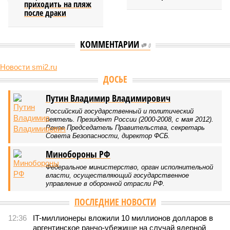
приходить на пляж
после драки
КОММЕНТАРИИ
0
Новости smi2.ru
Версия
//
Общество
//
Земля уже не раз показывала человечеству свой
крутой нрав – когда покажет снова?
803
Последние времена
Земля уже не раз показывала человечеству свой крутой
нрав – когда покажет снова?