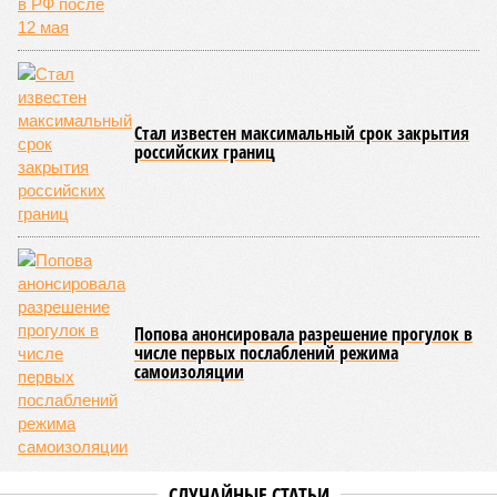
паводок, невероятные ливни. Несколько миллионов
человек не пережили этот разгул стихий. Вот что тогда
приключилось.
Зима 1931 года выдалась в Китае чрезвычайно
продолжительной и суровой. Снега образовалось огромное
количество – казалось бы, хороший знак после периода
великой суши, продолжавшегося с 1928-го. Но всё
обратилось катастрофой. Снег растаял, устремился в реки,
начался небывалый паводок, быстро обернувшийся
страшным наводнением, которое обильные весенние ливни
только усугубили. К июню всё это преобразовалось в
массовый потоп, в июле же Китай в дополнение накрыло
сразу девятью циклонами. Последствия оказались
невообразимыми: наводнение погребло под собой
территорию в 180 тыс. квадратных километров, что равно
по площади Карелии, шести Курским или Калужским
областям, десятку Чуваший.
В общем, недаром события 1931-го находятся на первом
месте в списке самых смертоносных стихийных бедствий,
когда-либо происходивших на планете. Число