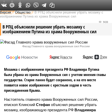
1
0
1
Федеральный выпуск
Версия
//
Общество
//
В РПЦ объяснили решение убрать мозаику с
изображением Путина из храма Вооруженных сил
9430
В РПЦ объяснили решение убрать мозаику с
изображением Путина из храма Вооруженных сил
Фасад Главного храма вооруженных сил России
Мозаика с изображением президента РФ Владимира Путина
была убрана из храма Вооруженных сил с учетом мнения главы
государства. Старое панно будет сохранено, а на его месте
появится новое изображение с крестным ходом в честь
присоединения Крыма.
Настоятель главного храма Вооруженных сил России,
епископ Клинский
Стефан
объяснил решение убрать
мозаику, изображающую президента РФ
Владимира