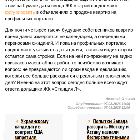
этом на бумаге даты ввода ЖК в строй продолжают
фигурировать
в объявлениях о продаже квартир на
профильных порталах.
Для почти четырёх тысяч будущих собственников квартир
время давно измеряется не календарём, а очередными
переносами ожиданий. И пока на профильных порталах
продолжают указывать даты сдачи, главным индикатором
остается сама стройка. Если на ней по-прежнему не видно
признаков масштабных работ, то неизбежно возникает
вопрос: не превращаются ли сроки ввода в декларацию,
которая все больше расходится с реальным положением
дел? Именно на этот вопрос сегодня больше всего ждут
ответа дольщики ЖК «Станция Л».
Николай Ольхин
Опубликовано:
07.08.2026 11:09
Отредактировано:
07.08.2026 11:09
Украинскому
Попытки Запада
кандидату в
рассорить Москву и
конгресс США
Астану назвали
запретили
бесперспективными