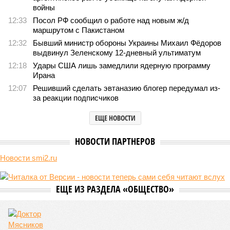
Земля уже не раз показывала человечеству свой крутой нрав – когда
покажет снова? (фото: АР-ТАСС)
Природа постоянно вступает в противоречие с нами. Ведь пока
она стремится всё на планете держать в балансе, человечество
не особенно церемонится с окружающей средой. Самые
массовые катастрофы в прошлом – какими они были? Какие
ждут нас со дня на день и чем грозят?
Рассказ
Стивена Кинга
, в котором описывались
последствия очередного апокалипсиса, искусственно
вызванного группой биологов, называется «Конец всей
этой мерзости». В реальной жизни участия пытливых