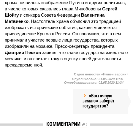
храма появилось изображение Путина и других политиков,
в числе которых оказались глава Минобороны
Сергей
Шойгу
и спикера Совета Федерации
Валентина
Матвиенко
. Настоятель храма объяснил это традицией
изображать исторические события, каковым является
присоединение Крыма к России. Он напомнил, что в нем
принимали участие первые лица государства, которых
изобразили на мозаике. Пресс-секретарь президента
Дмитрий Песков
заявил, что главе государства известно о
мозаике, и он считает такую оценку своей деятельности
преждевременной.
Отдел новостей «Нашей версии»
Опубликовано:
01.05.2020 11:31
Отредактировано:
01.05.2020 11:34
«Восточную
землю» заберёт
государство?
КОММЕНТАРИИ
0