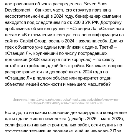
достраиванию объекта распределена. Seven Suns
Development – банкрот, часть его структур признана
несостоятельной ещё в 2024 году, бенефициар компании
находится под следствием по ст. 200.3 УК РФ. Достройку
проблемных объектов группы – «Станции Л», «Сказочного
леса» и «В стремлении к свету», согласно информации на
сайтах Capital Group, осенью 2024 г. взяла на себя. Два из
трёх объектов уже сданы или близки к сдаче. Третий –
«Станция Л», крупнейший по числу пострадавших
дольщиков (3908 квартир в пяти корпусах) – по факту
остаётся стройплощадкой без стройки. Возникает вопрос:
распространяется ли договорённость 2024 года на
«Станцию Л» в полном объёме или приоритет отдан
объектам мешей сложности и меньшего масштаба?
Источник: https://avaho.ru/novostroyka/moskva/uvao/lyublino/svetlyy-mir-
stantsiya-l/9303640/?ysclid=msemqdok6w326352116
Если да, то на каком основании декларируются конкретные
даты сдачи жилого комплекса (декабрь 2026 – март 2028),
если фаза активных строительных работ, если судить по
отсутствию техники на площадке, ещё не началась? При