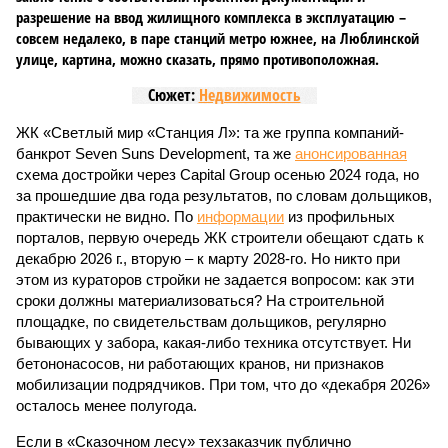
разрешение на ввод жилищного комплекса в эксплуатацию –
совсем недалеко, в паре станций метро южнее, на Люблинской
улице, картина, можно сказать, прямо противоположная.
Сюжет:
Недвижимость
ЖК «Светлый мир «Станция Л»: та же группа компаний-
банкрот Seven Suns Development, та же
анонсированная
схема достройки через Capital Group осенью 2024 года, но
за прошедшие два года результатов, по словам дольщиков,
практически не видно. По
информации
из профильных
порталов, первую очередь ЖК строители обещают сдать к
декабрю 2026 г., вторую – к марту 2028-го. Но никто при
этом из кураторов стройки не задается вопросом: как эти
сроки должны материализоваться? На строительной
площадке, по свидетельствам дольщиков, регулярно
бывающих у забора, какая-либо техника отсутствует. Ни
бетононасосов, ни работающих кранов, ни признаков
мобилизации подрядчиков. При том, что до «декабря 2026»
осталось менее полугода.
Если в «Сказочном лесу» техзаказчик публично