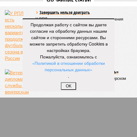
пострадавших в тот год достигло 53 млн человек, число
погибших, по некоторым оценкам, составило 4 миллиона.
Впрочем, для Китая подобное не в новинку. Так, в сентябре
1887 года вода прорвала многочисленные дамбы на реке
Продолжая работу с сайтом вы даете
Хуанхэ и быстро залила почти весь Северный Китай, так
согласие на обработку данных нашим
как местность там довольно низменная, и потоп просто не
сайтом и сторонними ресурсами. Вы
встречал препятствий на своём пути, уничтожая деревни и
можете запретить обработку Cookies в
целые города. Водой залило 130 тыс. квадратных
настройках браузера.
километров (а это больше территорий Оренбургской или
Пожалуйста, ознакомьтесь с
Кировской областей), 2 млн человек остались без крова,
«Политикой в отношении обработки
ещё столько же погибли в результате спровоцированной
персональных данных»
катастрофой пандемии.
.
Третье место по кровожадности в рейтинге стихийных
OK
бедствий занимает смертоносный циклон Бхола 1970 года,
ставший самым мощным среди себе подобных за всю
историю наблюдений. Он поразил территории современной
Бангладеш, тогда называвшейся Восточным Пакистаном, и
индийского штата Западная Бенгалия. Шторма унесли
жизни полумиллиона человек.
Кажется, стремящаяся сохранить свою чистоту природа