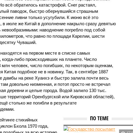
Но всё обратилось катастрофой. Снег растаял,
валый паводок, быстро обернувшийся страшным
енние ливни только усугубили. К июню всё это
, в июле же Китай в дополнение накрыло сразу девятью
 невообразимыми: наводнение погребло под собой
километров, что равно по площади Карелии, шести
десятку Чуваший.
 находятся на первом месте в списке самых
 когда-либо происходивших на планете. Число
3 млн человек, число погибших, по некоторым оценкам,
 Китая подобное не в новинку. Так, в сентябре 1887
е дамбы на реке Хуанхэ и быстро залила почти весь
 там довольно низменная, и потоп просто не встречал
жая деревни и целые города. Водой залило 130 тыс.
ьше территорий Оренбургской или Кировской областей),
 ещё столько же погибли в результате
ндемии.
ПО ТЕМЕ
ейтинге стихийных
иклон Бхола 1970 года,
 подобных за всю историю
473