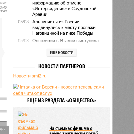
информацию об отмене
сии»
13:40
«Интервидения» в Саудовской
13:40
Аравии
05/08
Альпинисты из России
выдвинулись к месту пропажи
Наговициной на пике Победы
05/08
Оппозиция в Италии выступила
против продолжения поставок
оружия Киеву
ЕЩЕ НОВОСТИ
05/08
Пенсионерка сожгла проданную по
«схеме Долиной» квартиру
НОВОСТИ ПАРТНЕРОВ
05/08
Microsoft обвинила российских
Новости smi2.ru
хакеров в глобальной охоте за
данными туристов через Wi-Fi в
отелях
05/08
Baza: в водопроводной воде в
ЕЩЕ ИЗ РАЗДЕЛА «ОБЩЕСТВО»
Тюмени обнаружено превышение
ряда вредных веществ
05/08
ТЦК заработали 3 миллиарда
долларов на «мёртвых душах»
На съемках фильма о
1933
05/08
В Испании потребовали исключить
войне трагически погиб