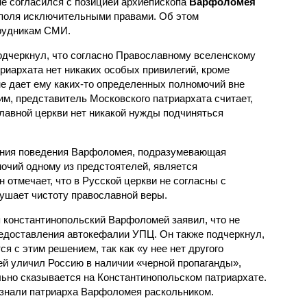
не согласился с позицией архиепископа
Варфоломея
ополя исключительными правами. Об этом
рудникам СМИ.
подчеркнул, что согласно Православному вселенскому
риархата нет никаких особых привилегий, кроме
не дает ему каких-то определенных полномочий вне
тим, представитель Московского патриархата считает,
славной церкви нет никакой нужды подчиняться
иния поведения Варфоломея, подразумевающая
очий одному из предстоятелей, является
 отмечает, что в Русской церкви не согласны с
рушает чистоту православной веры.
 константинопольский Варфоломей заявил, что не
редоставления автокефалии УПЦ. Он также подчеркнул,
ся с этим решением, так как «у нее нет другого
й уличил Россию в наличии «черной пропаганды»,
льно сказывается на Константинопольском патриархате.
знали патриарха Варфоломея раскольником.