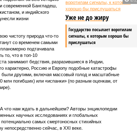
и современной Бангладеш,
истаном, и индийского
Уже не до жиру
унесли жизни
Государство посылает воротилам
сигналы, к которым хорошо бы
вою чистоту природа что-то
прислушаться
станут со временем самыми
и планомерно подтачивала
 то, что в топ-10
ста занимают бедствия, разразившиеся в Индии,
то характерно, Россию и Европу подобные катастрофы
ды были другими, включая массовый голод и масштабные
 млн погибших) или «испанки» (по разным оценкам, от
ире).
 А что нам ждать в дальнейшем? Авторы энциклопедии
еменных научных исследованиях и глобальных
к потенциально самых смертоносных стихийных
 непосредственно сейчас, в XXI веке.