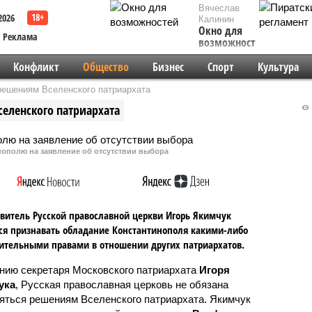
Вячеслав
2026
Калинин
Окно для
Реклама
возможностей
Конфликт
Общество
Бизнес
Спорт
Культура
решениям Вселенского патриархата
селенского патриархата
нополю на заявление об отсутствии выбора
витель Русской православной церкви Игорь Якимчук
ся признавать обладание Константинополя какими-либо
тельными правами в отношении других патриархатов.
нию секретаря Московского патриархата
Игоря
ука
, Русская православная церковь не обязана
яться решениям Вселенского патриархата. Якимчук