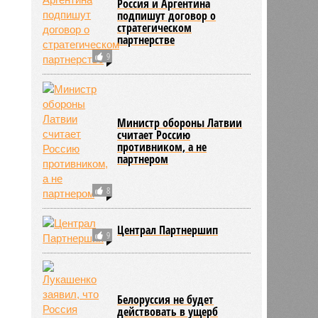
Россия и Аргентина
подпишут договор о
стратегическом
партнерстве
9
Министр обороны Латвии
считает Россию
противником, а не
партнером
8
Централ Партнершип
9
Белоруссия не будет
действовать в ущерб