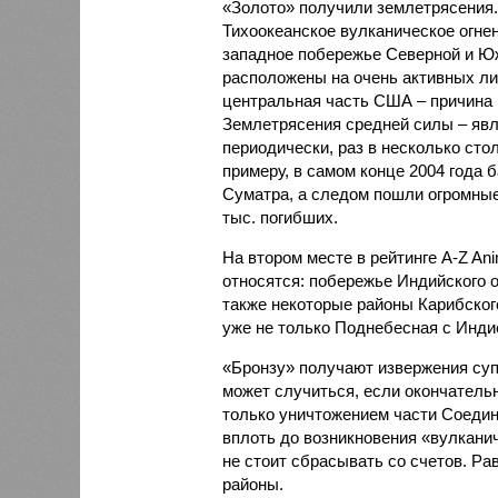
«Золото» получили землетрясения.
Тихоокеанское вулканическое огне
западное побережье Северной и Юж
расположены на очень активных ли
центральная часть США – причина
Землетрясения средней силы – явле
периодически, раз в несколько стол
примеру, в самом конце 2004 года 
Суматра, а следом пошли огромные
тыс. погибших.
На втором месте в рейтинге A-Z An
относятся: побережье Индийского о
также некоторые районы Карибского
уже не только Поднебесная с Индие
«Бронзу» получают извержения су
может случиться, если окончатель
только уничтожением части Соеди
вплоть до возникновения «вулканич
не стоит сбрасывать со счетов. Ра
районы.