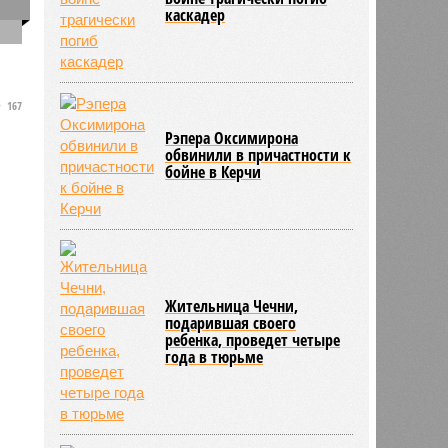
Марокко из числа организаторов
0
каскадер
чемпионата мира 2030 года из-за
миграционного кризиса
167
Рэпера Оксимирона
обвинили в причастности к
бойне в Керчи
Жительница Чечни,
подарившая своего
ребенка, проведет четыре
года в тюрьме