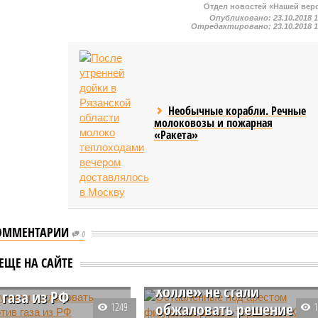
Отдел новостей «Нашей вер
Опубликовано:
23.10.2018 
Отредактировано:
23.10.2018 
Необычные корабли. Речные
молоковозы и пожарная
«Ракета»
ОММЕНТАРИИ
Оставленные под
0
арестом фигуранты дела
 сумели
ЕЩЕ НА САЙТЕ
о теракте в «Крокус Сити
овать санкции
Холле» не стали
 газа из РФ
обжаловать решение
1249