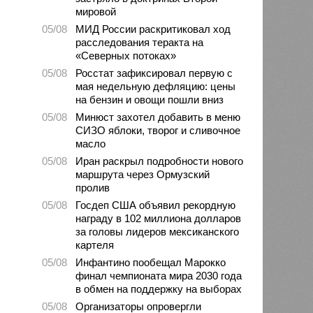
мировой
05/08
МИД России раскритиковал ход
расследования теракта на
«Северных потоках»
05/08
Росстат зафиксировал первую с
мая недельную дефляцию: цены
на бензин и овощи пошли вниз
05/08
Минюст захотел добавить в меню
СИЗО яблоки, творог и сливочное
масло
05/08
Иран раскрыл подробности нового
маршрута через Ормузский
пролив
05/08
Госдеп США объявил рекордную
награду в 102 миллиона долларов
за головы лидеров мексиканского
картеля
05/08
Инфантино пообещал Марокко
финал чемпионата мира 2030 года
в обмен на поддержку на выборах
05/08
Организаторы опровергли