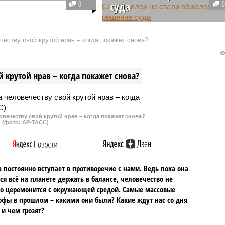
кий союз наращивает
0
суда
оссийского СПГ, а
в отношении
Четверо подозреваемых в
ого газа из РФ
совершении теракта в «Крокус
еству свой крутой нрав – когда покажет снова?
ать странам сообщества
Сити Холле» не стали
ь, так как среди них
обжаловать решение суда о
ует единая позиция по
продлении их ареста. 21 мая
 крутой нрав – когда покажет снова?
оду.
решение вступило в силу.
овечеству свой крутой нрав – когда покажет снова?
(фото: АР-ТАСС)
 постоянно вступает в противоречие с нами. Ведь пока она
ся всё на планете держать в балансе, человечество не
о церемонится с окружающей средой. Самые массовые
офы в прошлом – какими они были? Какие ждут нас со дня
 и чем грозят?