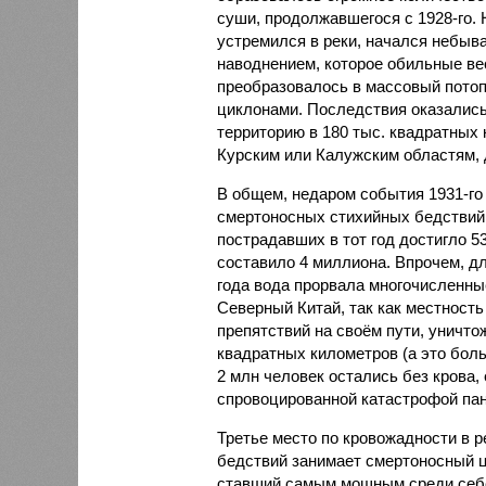
суши, продолжавшегося с 1928-го. 
устремился в реки, начался небы
наводнением, которое обильные вес
преобразовалось в массовый потоп
циклонами. Последствия оказались
территорию в 180 тыс. квадратных 
Курским или Калужским областям, 
В общем, недаром события 1931-го
смертоносных стихийных бедствий,
пострадавших в тот год достигло 5
составило 4 миллиона. Впрочем, для
года вода прорвала многочисленны
Северный Китай, так как местность
препятствий на своём пути, уничто
квадратных километров (а это бол
2 млн человек остались без крова,
спровоцированной катастрофой па
Третье место по кровожадности в р
бедствий занимает смертоносный ц
ставший самым мощным среди себе