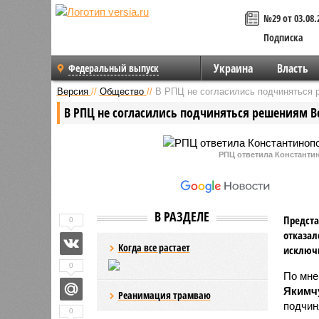
№29 от 03.08.
Подписка
Украина
Власть
Федеральный выпуск
Версия
//
Общество
//
В РПЦ не согласились подчиняться 
В РПЦ не согласились подчиняться решениям В
РПЦ ответила Константи
В РАЗДЕЛЕ
Предста
0
отказал
Когда все растает
исключи
0
По мне
Якимч
Реанимация трамваю
подчин
0