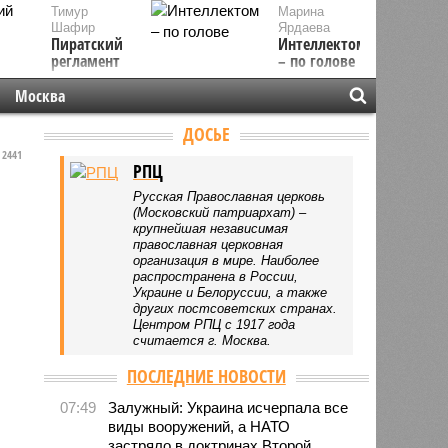
Тимур
Марина
Шафир
Ярдаева
Пиратский
Интеллектом
регламент
– по голове
Москва
ДОСЬЕ
2441
РПЦ
Русская Православная церковь
(Московский патриархат) –
крупнейшая независимая
православная церковная
организация в мире. Наиболее
распространена в России,
Украине и Белоруссии, а также
других постсоветских странах.
Центром РПЦ с 1917 года
считается г. Москва.
ПОСЛЕДНИЕ НОВОСТИ
07:49
Залужный: Украина исчерпала все
виды вооружений, а НАТО
застряло в доктринах Второй