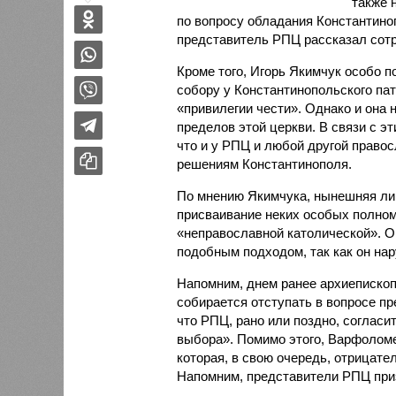
также 
по вопросу обладания Константин
представитель РПЦ рассказал сот
Кроме того, Игорь Якимчук особо 
собору у Константинопольского пат
«привилегии чести». Однако и она 
пределов этой церкви. В связи с э
что и у РПЦ и любой другой право
решениям Константинополя.
По мнению Якимчука, нынешняя л
присваивание неких особых полном
«неправославной католической». Он
подобным подходом, так как он на
Напомним, днем ранее архиепископ
собирается отступать в вопросе п
что РПЦ, рано или поздно, согласит
выбора». Помимо этого, Варфоломе
которая, в свою очередь, отрицате
Напомним, представители РПЦ при