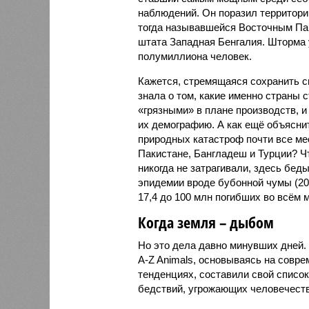
наблюдений. Он поразил территори
тогда называвшейся Восточным Пак
штата Западная Бенгалия. Шторма 
полумиллиона человек.
Кажется, стремящаяся сохранить с
знала о том, какие именно страны 
«грязными» в плане производств, 
их демографию. А как ещё объяснить
природных катастроф почти все ме
Пакистане, Бангладеш и Турции? Ч
никогда не затрагивали, здесь бе
эпидемии вроде бубонной чумы (200
17,4 до 100 млн погибших во всём м
Когда земля – дыбом
Но это дела давно минувших дней.
A-Z Animals, основываясь на совр
тенденциях, составили свой списо
бедствий, угрожающих человечеству