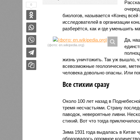
Расск
0
очеред
биологов, называется «Конец всей
исследователей в организации кон
разберётся, как и где уменьшить 
Да, на
(фото: en.wikipedia.org)
единст
полноц
жизнь уничтожить. Так уж вышло, 
всевозможные геологические, мете
человека довольно опасны. Или по
Все стихии сразу
Около 100 лет назад в Поднебесно
тремя несчастьями. Страну послед
паводок, невероятные ливни. Неск
стихий. Вот что тогда приключилось
Зима 1931 года выдалась в Китае 
образовалось огромное количество