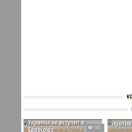
К
Виктор Орбан: без
В ЕС не
согласия Венгрии
соглас
Украина не вступит в
против
1365
Евросоюз