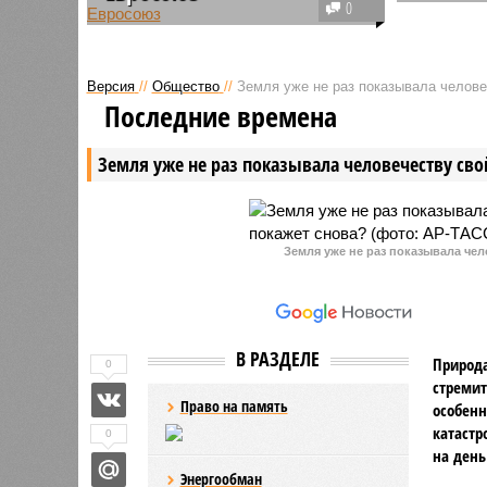
Европейс
0
Венгерский премьер призвал не
импорт р
забывать, что вопрос членства
санкции 
Украины в Евросоюзе при любом
натуральн
Версия
//
Общество
//
Земля уже не раз показывала человеч
раскладе не удастся решить без
согласов
Последние времена
обязательного согласия
не удалос
венгерского народа.
отсутств
Земля уже не раз показывала человечеству свой
этому пов
Земля уже не раз показывала чел
В РАЗДЕЛЕ
Природа
0
стремит
Право на память
особенн
катастр
0
на день
Энергообман