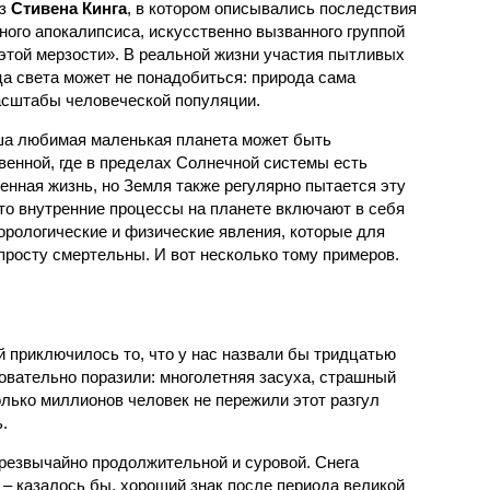
аз
Стивена Кинга
, в котором описывались последствия
ного апокалипсиса, искусственно вызванного группой
 этой мерзости». В реальной жизни участия пытливых
ца света может не понадобиться: природа сама
масштабы человеческой популяции.
ша любимая маленькая планета может быть
венной, где в пределах Солнечной системы есть
енная жизнь, но Земля также регулярно пытается эту
что внутренние процессы на планете включают в себя
орологические и физические явления, которые для
просту смертельны. И вот несколько тому примеров.
й приключилось то, что у нас назвали бы тридцатью
овательно поразили: многолетняя засуха, страшный
олько миллионов человек не пережили этот разгул
.
чрезвычайно продолжительной и суровой. Снега
 – казалось бы, хороший знак после периода великой