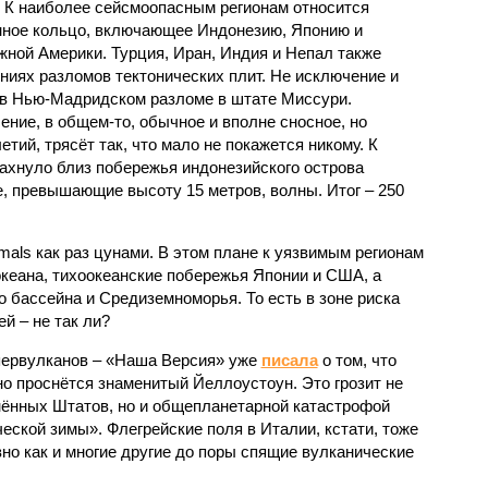
 К наиболее сейсмоопасным регионам относится
нное кольцо, включающее Индонезию, Японию и
ной Америки. Турция, Иран, Индия и Непал также
ниях разломов тектонических плит. Не исключение и
 в Нью-Мадридском разломе в штате Миссури.
ние, в общем-то, обычное и вполне сносное, но
етий, трясёт так, что мало не покажется никому. К
бахнуло близ побережья индонезийского острова
, превышающие высоту 15 метров, волны. Итог – 250
imals как раз цунами. В этом плане к уязвимым регионам
кеана, тихо­океанские побережья Японии и США, а
 бассейна и Средиземноморья. То есть в зоне риска
й – не так ли?
первулканов – «Наша Версия» уже
писала
о том, что
но проснётся знаменитый Йеллоустоун. Это грозит не
нённых Штатов, но и общепланетарной катастрофой
еской зимы». Флегрейские поля в Италии, кстати, тоже
вно как и многие другие до поры спящие вулканические