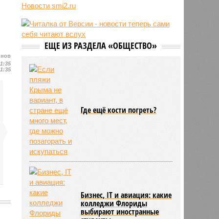
трёхмесячного сына
Новости smi2.ru
07/08
Сергей Миронов выступил за
увеличение пенсий детям,
потерявшим родителей
ЕЩЕ ИЗ РАЗДЕЛА «ОБЩЕСТВО»
07/08
Финляндия захотела использовать
приграничные болота против
йнов
11:35
России
11:35
Где ещё кости погреть?
Бизнес, IT и авиация: какие
колледжи Флориды
выбирают иностранные