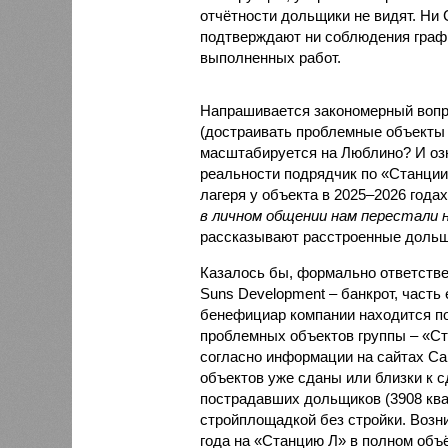
отчётности дольщики не видят. Ни C
подтверждают ни соблюдения графи
выполненных работ.
Напрашивается закономерный вопро
(достраивать проблемные объекты 
масштабируется на Люблино? И озн
реальности подрядчик по «Станци
лагеря у объекта в 2025–2026 года
в личном общении нам перестали 
рассказывают расстроенные дольщ
Казалось бы, формально ответстве
Suns Development – банкрот, часть 
бенефициар компании находится под
проблемных объектов группы – «Ста
согласно информации на сайтах Capi
объектов уже сданы или близки к с
пострадавших дольщиков (3908 квар
стройплощадкой без стройки. Возни
года на «Станцию Л» в полном объ