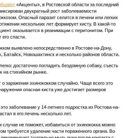
общают
«Акценты», в Ростовской области за последний
фиксирован двукратный рост заболеваемости
оккозом. Опасный паразит селится в печени или легких
ротяжении нескольких лет формирует кисту. В какой-то
циент оказывается в реанимации с перитонитом. При
 его спасти.
кком выявлено непосредственно в Ростове-на-Дону,
, Батайск, Новошахтинск и несколько районов области.
егко: достаточно погладить бездомную собаку, съесть
 на стихийном рынке.
 о заражении эхинококком случайно. Чаще всего это
наружения опасная киста уже достигает размеров
 это заболевание у 14-летнего подростка из Ростова-на-
астал в его печень несколько лет.
 случае не поможет, избавиться от эхинококка можно
том требуется удаление части пораженного органа. Во
рекомендуют тщательно мыть руки после контакта с