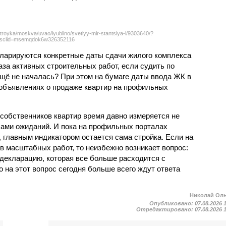
troyka/moskva/uvao/lyublino/svetlyy-mir-stantsiya-l/9303640/?
sclid=msemqdok6w326352116
екларируются конкретные даты сдачи жилого комплекса
фаза активных строительных работ, если судить по
ещё не началась? При этом на бумаге даты ввода ЖК в
объявлениях о продаже квартир на профильных
собственников квартир время давно измеряется не
ами ожиданий. И пока на профильных порталах
 главным индикатором остается сама стройка. Если на
в масштабных работ, то неизбежно возникает вопрос:
 декларацию, которая все больше расходится с
на этот вопрос сегодня больше всего ждут ответа
Николай Ол
Опубликовано:
07.08.2026 
Отредактировано:
07.08.2026 