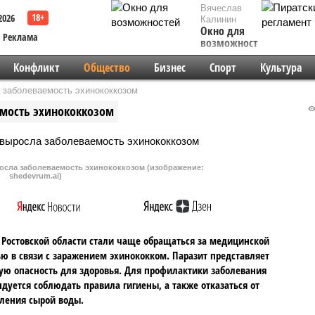
Вячеслав
2026
Калинин
Окно для
Реклама
возможностей
Конфликт
Общество
Бизнес
Спорт
Культура
 заболеваемость эхинококкозом
емость эхинококкозом
осла заболеваемость эхинококкозом (изображение:
shedevrum.ai)
Ростовской области стали чаще обращаться за медицинской
 в связи с заражением эхинококком. Паразит представляет
ую опасность для здоровья. Для профилактики заболевания
дуется соблюдать правила гигиены, а также отказаться от
ления сырой воды.