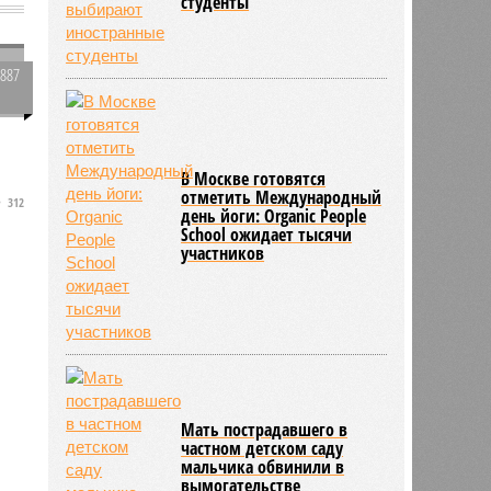
студенты
2887
0
В Москве готовятся
отметить Международный
312
день йоги: Organic People
School ожидает тысячи
участников
Мать пострадавшего в
частном детском саду
мальчика обвинили в
вымогательстве