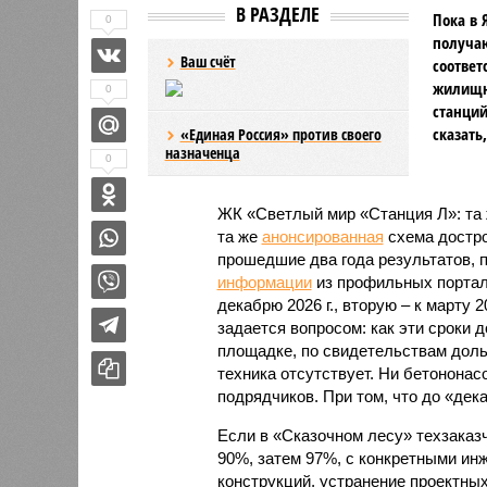
В РАЗДЕЛЕ
Пока в 
0
получаю
Ваш счёт
соответ
жилищно
0
станций
сказать
«Единая Россия» против своего
назначенца
0
ЖК «Светлый мир «Станция Л»: та 
та же
анонсированная
схема дострой
прошедшие два года результатов, п
информации
из профильных портал
декабрю 2026 г., вторую – к марту 2
задается вопросом: как эти сроки
площадке, по свидетельствам доль
техника отсутствует. Ни бетононас
подрядчиков. При том, что до «дек
Если в «Сказочном лесу» техзаказч
90%, затем 97%, с конкретными и
конструкций, устранение проектных