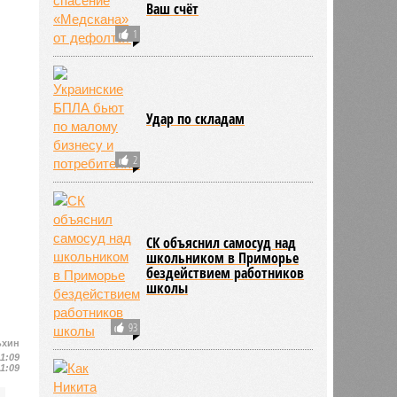
Ваш счёт
1
Удар по складам
2
СК объяснил самосуд над
школьником в Приморье
бездействием работников
школы
93
ьхин
11:09
11:09