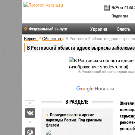
№29 от 03.08.
Подписка
Украина
Власть
Федеральный выпуск
Версия
//
Общество
//
В Ростовской области вдвое выросла
В Ростовской области вдвое выросла заболева
В Ростовской области вдвое выр
В РАЗДЕЛЕ
Жители 
0
помощью
Последние пассажирские
серьезн
пароходы России. Под красным
рекомен
0
флагом
употреб