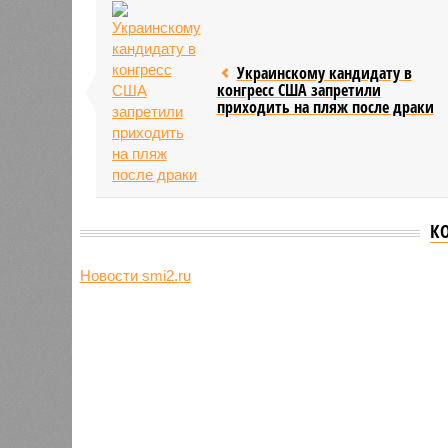
Украинскому кандидату в
конгресс США запретили
приходить на пляж после драки
К
Новости smi2.ru
Версия
//
Общество
//
Земля уже не раз показывала человеч
Последние времена
Земля уже не раз показывала человечеству свой
Земля уже не раз показывала чел