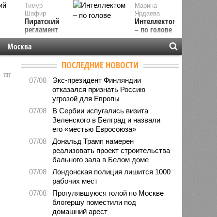
Тимур
Марина
Шафир
Ярдаева
Пиратский
Интеллектом
регламент
– по голове
Москва
ПОСЛЕДНИЕ НОВОСТИ
737
07/08
Экс-президент Финляндии
отказался признать Россию
угрозой для Европы
07/08
В Сербии испугались визита
Зеленского в Белград и назвали
его «местью Евросоюза»
07/08
Дональд Трамп намерен
реализовать проект строительства
бального зала в Белом доме
07/08
Лондонская полиция лишится 1000
рабочих мест
07/08
Прогулявшуюся голой по Москве
блогершу поместили под
домашний арест