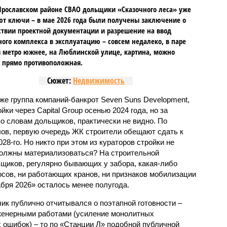
Ярославском районе СВАО дольщики «Сказочного леса» уже
т ключи – в мае 2026 года были получены заключение о
ствии проектной документации и разрешение на ввод
го комплекса в эксплуатацию – совсем недалеко, в паре
 метро южнее, на Люблинской улице, картина, можно
, прямо противоположная.
Сюжет:
Недвижимость
же группа компаний-банкрот Seven Suns Development,
ки через Capital Group осенью 2024 года, но за
о словам дольщиков, практически не видно. По
ов, первую очередь ЖК строители обещают сдать к
028-го. Но никто при этом из кураторов стройки не
 должны материализоваться? На строительной
щиков, регулярно бывающих у забора, какая-либо
осов, ни работающих кранов, ни признаков мобилизации
абря 2026» осталось менее полугода.
ик публично отчитывался о поэтапной готовности –
нженерными работами (усиление монолитных
 ошибок) – то по «Станции Л» подобной публичной