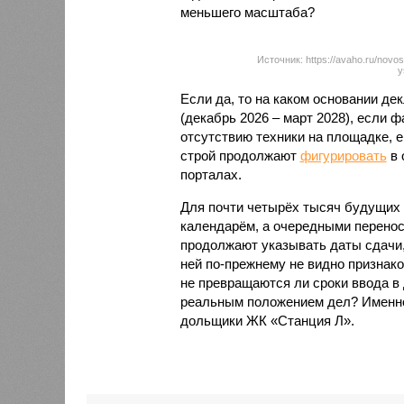
меньшего масштаба?
Источник: https://avaho.ru/novos
y
Если да, то на каком основании д
(декабрь 2026 – март 2028), если 
отсутствию техники на площадке, 
строй продолжают
фигурировать
в 
порталах.
Для почти четырёх тысяч будущих 
календарём, а очередными перенос
продолжают указывать даты сдачи,
ней по-прежнему не видно признако
не превращаются ли сроки ввода в
реальным положением дел? Именно 
дольщики ЖК «Станция Л».