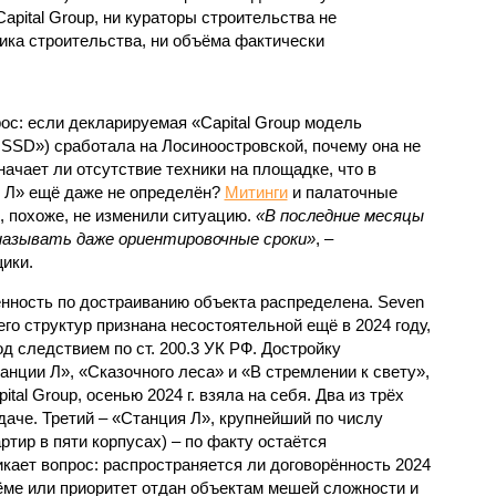
apital Group, ни кураторы строительства не
ка строительства, ни объёма фактически
с: если декларируемая «Capital Group модель
SSD») сработала на Лосиноостровской, почему она не
ачает ли отсутствие техники на площадке, что в
и Л» ещё даже не определён?
Митинги
и палаточные
х, похоже, не изменили ситуацию.
«В последние месяцы
называть даже ориентировочные сроки»
, –
ики.
нность по достраиванию объекта распределена. Seven
его структур признана несостоятельной ещё в 2024 году,
 следствием по ст. 200.3 УК РФ. Достройку
нции Л», «Сказочного леса» и «В стремлении к свету»,
tal Group, осенью 2024 г. взяла на себя. Два из трёх
даче. Третий – «Станция Л», крупнейший по числу
тир в пяти корпусах) – по факту остаётся
кает вопрос: распространяется ли договорённость 2024
ёме или приоритет отдан объектам мешей сложности и