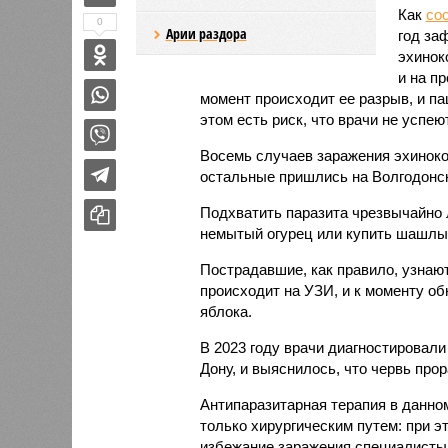
Как
со
0
Арии раздора
год за
эхинок
и на п
момент происходит ее разрыв, и па
этом есть риск, что врачи не успеют
Восемь случаев заражения эхиноко
остальные пришлись на Волгодонск
Подхватить паразита чрезвычайно л
немытый огурец или купить шашлык
Пострадавшие, как правило, узнают
происходит на УЗИ, и к моменту об
яблока.
В 2023 году врачи диагностировали
Дону, и выяснилось, что червь прор
Антипаразитарная терапия в данном
только хирургическим путем: при э
избежание заражения специалисты 