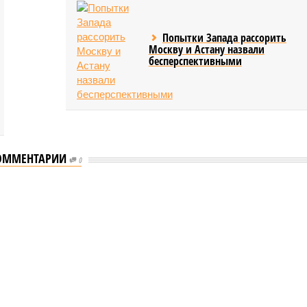
Попытки Запада рассорить
Москву и Астану назвали
бесперспективными
ОММЕНТАРИИ
0
еству свой крутой нрав – когда покажет снова?
 крутой нрав – когда покажет снова?
овечеству свой крутой нрав – когда покажет снова?