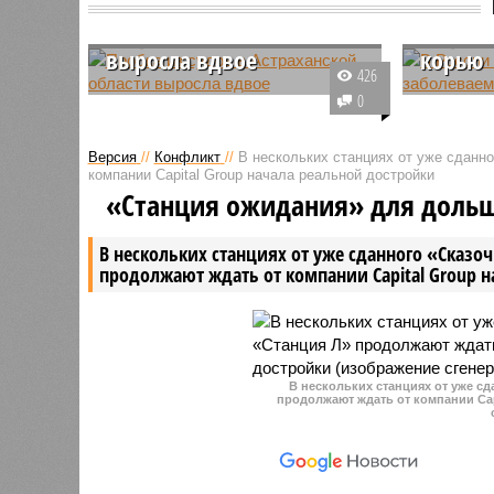
Пробка из судов в
В Росси
Астраханской области
выросл
выросла вдвое
корью
426
Несколько десятков судов
По сравн
0
застряли в огромной пробке
заболева
перед выходом в Каспийское
увеличила
Версия
//
Конфликт
//
В нескольких станциях от уже сданн
море. Движение частично
Наибольш
компании Capital Group начала реальной достройки
парализовано.
заболевш
«Станция ожидания» для доль
Ростовск
Мансийск
В нескольких станциях от уже сданного «Сказо
где забо
продолжают ждать от компании Capital Group 
людей, ч
В нескольких станциях от уже с
продолжают ждать от компании Cap