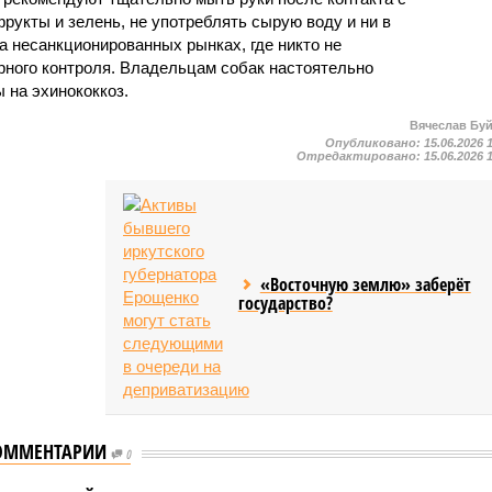
рукты и зелень, не употреблять сырую воду и ни в
а несанкционированных рынках, где никто не
рного контроля. Владельцам собак настоятельно
 на эхинококкоз.
Вячеслав Бу
Опубликовано:
15.06.2026 
Отредактировано:
15.06.2026 
«Восточную землю» заберёт
государство?
ОММЕНТАРИИ
0
В результате взрыва на
крупнейшем