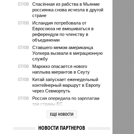
07/08
Спасённая из рабства в Мьянме
россиянка снова исчезла в другой
стране
07/08
Исландия потребовала от
Евросоюза не вмешиваться в
референдум по членству в
объединении
07/08
Ставшего мемом американца
Уолкера вызвали в миграционную
службу
07/08
Марокко опасается нового
наплыва мигрантов в Сеуту
07/08
Китай запускает еженедельный
контейнерный маршрут в Европу
через Севморпуть
07/08
Россия опередила по зарплатам
три страны ЕС
07/08
Александр Лукашенко призвал
ЕЩЕ НОВОСТИ
белорусов скупать пустующие
избы
НОВОСТИ ПАРТНЕРОВ
07/08
Девушка объяснила убийство