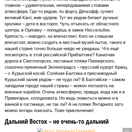
главное – удивительная, непередаваемая словами
атмосфера. Где-то рядом, по форту Дёнхофф, гуляет
великий Кант, жив-здоров. Тут же рядом бегают ручные
кролики – дети в восторге. Чуть отъехать от областного
центра, в Орловку – попадёшь в замок Нессельбек.
Крепость – новодел, но впечатляет. Кого не слишком
впечатлит, можно сходить в местный музей пыток, такого в
нашей стране точно больше нигде не увидишь. Что ещё
посмотреть в этой российской Прибалтике? Канатная
дорога в Светлогорске, песчаные пляжи Пионерского,
сказочно-пряничный Зеленоградск – прусский курорт Кранц
– с Куршской косой. Солёная Балтика и пресноводный
Куршский залив рядом – не чудо ли? В Балтийске – самом
западном городе нашей страны – можно поглазеть на
военные корабли. Очень атмосферно, правда, вода как и в
Приангарье, холодновата. Но ведь помыться можно и в
ванной в гостинице, не так ли? А на пляже Янтарного зато
можно янтарь поискать. Тоже приключение!
Дальний Восток – не очень-то дальний