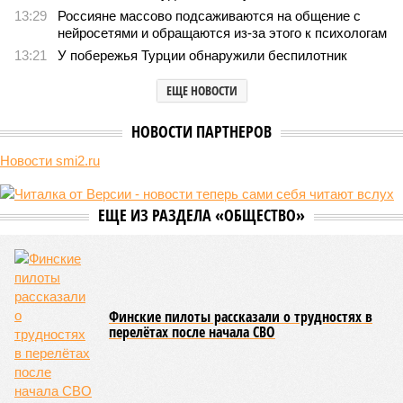
леса» пайщики ЖК «Станция Л» продолжают ждать от
компании Capital Group начала реальной достройки
В нескольких станциях от уже сданного «Сказочного леса» пайщики ЖК
«Станция Л» продолжают ждать от компании Capital Group начала
реальной достройки (изображение сгенерировано ИИ)
Пока в Ярославском районе СВАО дольщики «Сказочного леса»
уже получают ключи – в мае 2026 года были получены
заключение о соответствии проектной документации и
разрешение на ввод жилищного комплекса в эксплуатацию –
совсем недалеко, в паре станций метро южнее, на Люблинской
улице, картина, можно сказать, прямо противоположная.
Сюжет:
Недвижимость
ЖК «Светлый мир «Станция Л»: та же группа компаний-