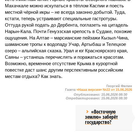
Махачкале можно искупаться в тёплом Каспии и поесть
местной чёрной икры – не всегда законно добытой. Туда,
кстати, теперь устраивают специальные гастротуры.
Оттуда рукой подать до Дербента, поглазеть на цитадель
Нарын-Кала. Почти Генуэзская крепость в Судаке, похожие
ощущения. На Алтае – марсианские пейзажи Кызыл-Чина,
шаманские тропы к водопаду Учар, Артыбаш и Телецкое
озеро – альпийская сказка. Урал и юг Красноярского края,
Саяны – устанешь перечислять и поражаться красотам.
Возможно, временное отсутствие Крыма в курортной
повестке даст шанс другим перспективным российским
местам отдыха? Как знать.
Георгий Филин
Газета
«Наша версия» №22 от 15.06.2026
Опубликовано:
15.06.2026 08:30
Отредактировано:
15.06.2026 08:30
«Восточную
землю» заберёт
государство?