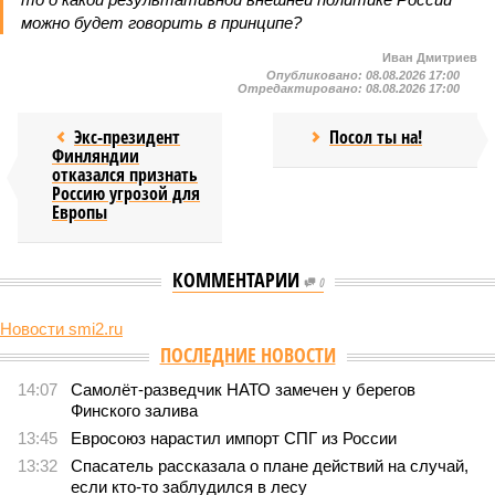
можно будет говорить в принципе?
Иван Дмитриев
Опубликовано:
08.08.2026 17:00
Отредактировано:
08.08.2026 17:00
Экс-президент
Посол ты на!
Финляндии
отказался признать
Россию угрозой для
Европы
КОММЕНТАРИИ
0
Новости smi2.ru
Версия
//
Конфликт
//
В нескольких станциях от уже сданного
«Сказочного леса» пайщики ЖК «Станция Л» продолжают ждать от
компании Capital Group начала реальной достройки
451
«Станция ожидания» для дольщиков
В нескольких станциях от уже сданного «Сказочного