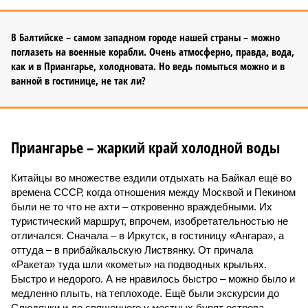
В Балтийске – самом западном городе нашей страны – можно
поглазеть на военные корабли. Очень атмосферно, правда, вода,
как и в Приангарье, холодновата. Но ведь помыться можно и в
ванной в гостинице, не так ли?
Приангарье – жаркий край холодной воды
Китайцы во множестве ездили отдыхать на Байкал ещё во
времена СССР, когда отношения между Москвой и Пекином
были не то что не ахти – откровенно враждебными. Их
туристический маршрут, впрочем, изобретательностью не
отличался. Сначала – в Иркутск, в гостиницу «Ангара», а
оттуда – в прибайкальскую Листвянку. От причала
«Ракета» туда шли «кометы» на подводных крыльях.
Быстро и недорого. А не нравилось быстро – можно было и
медленно плыть, на теплоходе. Ещё были экскурсии до
Слюдянки и до священного у местных бурят острова