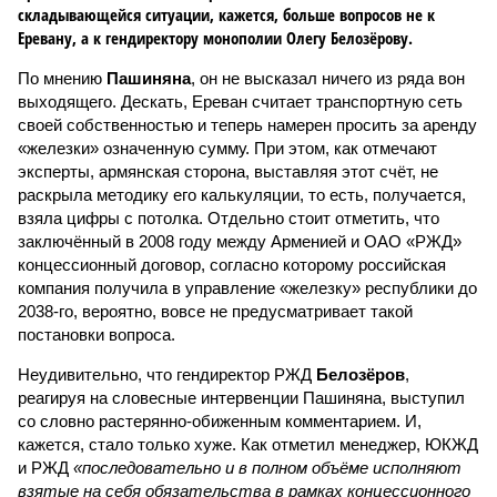
складывающейся ситуации, кажется, больше вопросов не к
Еревану, а к гендиректору монополии Олегу Белозёрову.
По мнению
Пашиняна
, он не высказал ничего из ряда вон
выходящего. Дескать, Ереван считает транспортную сеть
своей собственностью и теперь намерен просить за аренду
«железки» означенную сумму. При этом, как отмечают
эксперты, армянская сторона, выставляя этот счёт, не
раскрыла методику его калькуляции, то есть, получается,
взяла цифры с потолка. Отдельно стоит отметить, что
заключённый в 2008 году между Арменией и ОАО «РЖД»
концессионный договор, согласно которому российская
компания получила в управление «железку» республики до
2038-го, вероятно, вовсе не предусматривает такой
постановки вопроса.
Неудивительно, что гендиректор РЖД
Белозёров
,
реагируя на словесные интервенции Пашиняна, выступил
со словно растерянно-обиженным комментарием. И,
кажется, стало только хуже. Как отметил менеджер, ЮКЖД
и РЖД
«последовательно и в полном объёме исполняют
взятые на себя обязательства в рамках концессионного