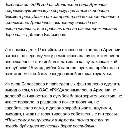
договора от 2008 года». «Концессия дала Армении
современную железную дорогу, при этом освободив
бюджет республики от затрат на её восстановление и
содержание. Дивиденды акционеру никогда не
выплачивались, вся прибыль шла на развитие железной
дороги»
, – добавил Белозёров.
И в самом деле. Российская сторона поставляла Армении
вагоны, по первому чиху ремонтировала пути, в том числе
повреждённые стихией, выплатила в казну закавказской
республики 15 млрд рублей налогов, пускала прибыль на
развитие местной железнодорожной инфраструктуры.
Из слов Белозёрова и приведённых фактов легко сделать
вывод о том, что ОАО «РЖД» занималось в Армении не
деловой активностью, а сугубой благотворительностью, не
инвестировало, а раздавало пожертвования, не
зарабатывало само, а давало зарабатывать другим и,
выходит, никак не гарантировало собственные интересы.
«Пока самая популярная в Армении точка зрения по
поводу будущего железных дорог рес­публики –