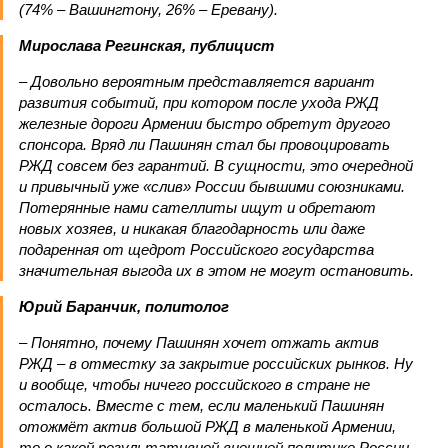
(74% – Вашингтону, 26% – Еревану).
Мирослава Регинская, публицист
– Довольно вероятным представляется вариант
развития событий, при котором после ухода РЖД
железные дороги Армении быстро обретут другого
спонсора. Вряд ли Пашинян стал бы провоцировать
РЖД совсем без гарантий. В сущности, это очередной
и привычный уже «слив» России бывшими союзниками.
Потерянные нами сателлиты ищут и обретают
новых хозяев, и никакая благодарность или даже
подаренная от щедрот Российского государства
значительная выгода их в этом не могут остановить.
Юрий Баранчик, политолог
– Понятно, почему Пашинян хочет отжать актив
РЖД – в отместку за закрытие российских рынков. Ну
и вообще, чтобы ничего российского в стране не
осталось. Вместе с тем, если маленький Пашинян
отожмёт актив большой РЖД в маленькой Армении,
то о какой результативной внешней политике России