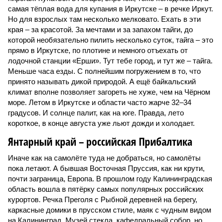
самая тёплая вода для купания в Иркутске – в речке Иркут.
Но для взрослых там несколько мелковато. Ехать в эти
края – за красотой. За мечтами и за запахом тайги, до
которой необязательно пилить несколько суток, тайга – это
прямо в Иркутске, по плотине и немного отъехать от
лодочной станции «Ерши». Тут тебе город, и тут же – тайга.
Меньше часа езды. С полнейшим погружением в то, что
принято называть дикой природой. А ещё байкальский
климат вполне позволяет загореть не хуже, чем на Чёрном
море. Летом в Иркутске и области часто жарче 32–34
градусов. И солнце палит, как на юге. Правда, лето
короткое, в конце августа уже льют дожди и холодает.
Янтарный край – российская Прибалтика
Иначе как на самолёте туда не добраться, но самолёты
пока летают. А бывшая Восточная Пруссия, как ни крути,
почти заграница, Европа. В прошлом году Калининградская
область вошла в пятёрку самых популярных российских
курортов. Речка Преголя с Рыбной деревней на берегу,
каркасные домики в прусском стиле, маяк с чудным видом
на Калининград, Музей стекла, кафедральный собор, но