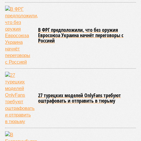
банкрот Seven Suns Development, та же
анонсированная
схема достройки через Capital Group осенью 2024 года, но
за прошедшие два года результатов, по словам дольщиков,
практически не видно. По
информации
из профильных
порталов, первую очередь ЖК строители обещают сдать к
декабрю 2026 г., вторую – к марту 2028-го. Но никто при
этом из кураторов стройки не задается вопросом: как эти
сроки должны материализоваться? На строительной
площадке, по свидетельствам дольщиков, регулярно
бывающих у забора, какая-либо техника отсутствует. Ни
бетононасосов, ни работающих кранов, ни признаков
мобилизации подрядчиков. При том, что до «декабря 2026»
осталось менее полугода.
Если в «Сказочном лесу» техзаказчик публично
отчитывался о поэтапной готовности – 90%, затем 97%, с
конкретными инженерными работами (усиление
монолитных конструкций, устранение проектных ошибок) –
то по «Станции Л» подобной публичной отчётности
дольщики не видят. Ни Capital Group, ни кураторы
строительства не подтверждают ни соблюдения графика
строительства, ни объёма фактически выполненных работ.