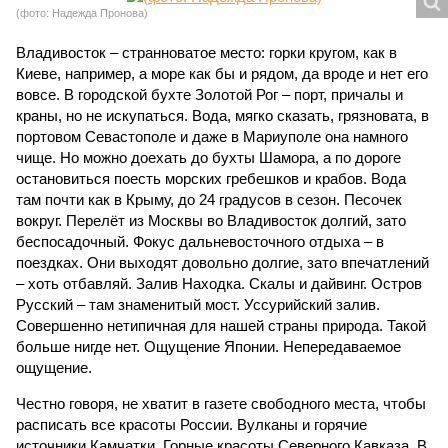
(фото: Надежда Пронова)
Владивосток – странноватое место: горки кругом, как в
Киеве, например, а море как бы и рядом, да вроде и нет его
вовсе. В городской бухте Золотой Рог – порт, причалы и
краны, но не искупаться. Вода, мягко сказать, грязновата, в
портовом Севастополе и даже в Мариуполе она намного
чище. Но можно доехать до бухты Шамора, а по дороге
остановиться поесть морских гребешков и крабов. Вода
там почти как в Крыму, до 24 градусов в сезон. Песочек
вокруг. Перелёт из Москвы во Владивосток долгий, зато
беспосадочный. Фокус дальневосточного отдыха – в
поездках. Они выходят довольно долгие, зато впечатлений
– хоть отбавляй. Залив Находка. Скалы и дайвинг. Остров
Русский – там знаменитый мост. Уссурийский залив.
Совершенно нетипичная для нашей страны природа. Такой
больше нигде нет. Ощущение Японии. Непередаваемое
ощущение.
Честно говоря, не хватит в газете свободного места, чтобы
расписать все красоты России. Вулканы и горячие
источники Камчатки. Горные красоты Северного Кавказа. В