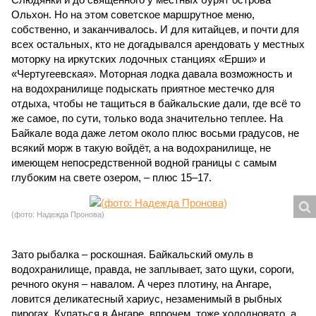
Ольхон. Но на этом советское маршрутное меню,
собственно, и заканчивалось. И для китайцев, и почти для
всех остальных, кто не догадывался арендовать у местных
моторку на иркутских лодочных станциях «Ерши» и
«Чертугеевская». Моторная лодка давала возможность и
на водохранилище подыскать приятное местечко для
отдыха, чтобы не тащиться в байкальские дали, где всё то
же самое, по сути, только вода значительно теплее. На
Байкале вода даже летом около плюс восьми градусов, не
всякий морж в такую войдёт, а на водохранилище, не
имеющем непосредственной водной границы с самым
глубоким на свете озером, – плюс 15–17.
(фото: Надежда Пронова)
Зато рыбалка – роскошная. Байкальский омуль в
водохранилище, правда, не заплывает, зато щуки, сороги,
речного окуня – навалом. А через плотину, на Ангаре,
ловится деликатесный хариус, незаменимый в рыбных
пирогах. Купаться в Ангаре, впрочем, тоже холодновато, а