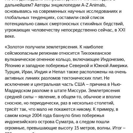
дальнейшем? Авторы энциклопедии A-Z Animals,
основываясь на современных научных исследованиях и
глобальных тенденциях, составили свой список
потенциально самых смертоносных стихийных бедствий,
угрожающих человечеству непосредственно сейчас, в XXI
веке.
«Золото» получили землетрясения. К наиболее
сейсмоопасным регионам относится Тихоокеанское
вулканическое огненное кольцо, включающее Индонезию,
Японию и западное побережье Северной и Южной Америки.
Турция, Иран, Индия и Непал также расположены на очень
активных линиях разломов тектонических плит. Не
исключение и центральная часть США – причина в Нью-
Мадридском разломе в штате Миссури. Землетрясения
средней силы – явление, в общем-то, обычное и вполне
сносное, но периодически, раз в несколько столетий,
трясёт так, что мало не покажется никому. К примеру, в
самом конце 2004 года бахнуло близ побережья
индонезийского острова Суматра, а следом пошли
огромные, превышающие высоту 15 метров, волны. Итог –