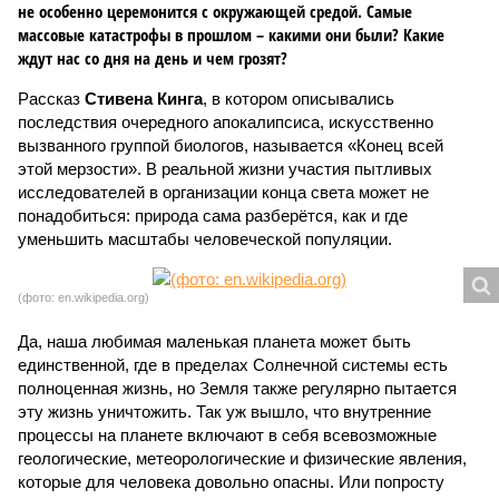
не особенно церемонится с окружающей средой. Самые
массовые катастрофы в прошлом – какими они были? Какие
ждут нас со дня на день и чем грозят?
Рассказ
Стивена Кинга
, в котором описывались
последствия очередного апокалипсиса, искусственно
вызванного группой биологов, называется «Конец всей
этой мерзости». В реальной жизни участия пытливых
исследователей в организации конца света может не
понадобиться: природа сама разберётся, как и где
уменьшить масштабы человеческой популяции.
(фото: en.wikipedia.org)
Да, наша любимая маленькая планета может быть
единственной, где в пределах Солнечной системы есть
полноценная жизнь, но Земля также регулярно пытается
эту жизнь уничтожить. Так уж вышло, что внутренние
процессы на планете включают в себя всевозможные
геологические, метеорологические и физические явления,
которые для человека довольно опасны. Или попросту