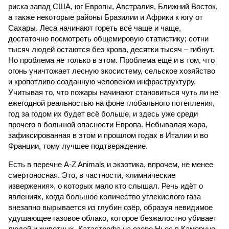
риска запад США, юг Европы, Австралия, Ближний Восток,
а также некоторые районы Бразилии и Африки к югу от
Сахары. Леса начинают гореть всё чаще и чаще,
достаточно посмотреть общемировую статистику; сотни
тысяч людей остаются без крова, десятки тысяч – гибнут.
Но проблема не только в этом. Проблема ещё и в том, что
огонь уничтожает лесную экосистему, сельское хозяйство
и кропотливо созданную человеком инфраструктуру.
Учитывая то, что пожары начинают становиться чуть ли не
ежегодной реальностью на фоне глобального потепления,
год за годом их будет всё больше, и здесь уже среди
прочего в большой опасности Европа. Небывалая жара,
зафиксированная в этом и прошлом годах в Италии и во
Франции, тому лучшее подтверждение.
Есть в перечне A-Z Animals и экзотика, впрочем, не менее
смертоносная. Это, в частности, «лимнические
извержения», о которых мало кто слышал. Речь идёт о
явлениях, когда большое количество углекислого газа
внезапно вырывается из глубин озёр, образуя невидимое
удушающее газовое облако, которое безжалостно убивает
людей и животных. Катастрофа на озере Ньос в Камеруне