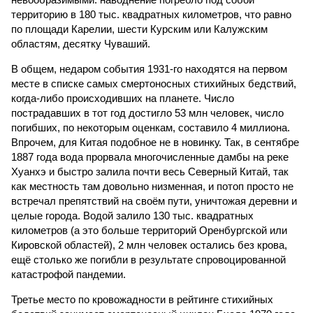
территорию в 180 тыс. квадратных километров, что равно
по площади Карелии, шести Курским или Калужским
областям, десятку Чуваший.
В общем, недаром события 1931-го находятся на первом
месте в списке самых смертоносных стихийных бедствий,
когда-либо происходивших на планете. Число
пострадавших в тот год достигло 53 млн человек, число
погибших, по некоторым оценкам, составило 4 миллиона.
Впрочем, для Китая подобное не в новинку. Так, в сентябре
1887 года вода прорвала многочисленные дамбы на реке
Хуанхэ и быстро залила почти весь Северный Китай, так
как местность там довольно низменная, и потоп просто не
встречал препятствий на своём пути, уничтожая деревни и
целые города. Водой залило 130 тыс. квадратных
километров (а это больше территорий Оренбургской или
Кировской областей), 2 млн человек остались без крова,
ещё столько же погибли в результате спровоцированной
катастрофой пандемии.
Третье место по кровожадности в рейтинге стихийных