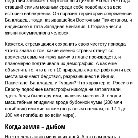
бедствий занимает смертоносный циклон Бхола 1970 года,
ставший самым мощным среди себе подобных за всю
историю наблюдений. Он поразил территории современной
Бангладеш, тогда называвшейся Восточным Пакистаном, и
индийского штата Западная Бенгалия. Шторма унесли
жизни полумиллиона человек.
Кажется, стремящаяся сохранить свою чистоту природа
что-то знала о том, какие именно страны станут со
временем самыми «грязными» в плане производств, и
планомерно подтачивала их демографию. А как ещё
объяснить то, что в топ-10 природных катастроф почти все
места занимают бедствия, разразившиеся в Индии,
Пакистане, Бангладеш и Турции? Что характерно, Россию и
Европу подобные катастрофы никогда не затрагивали,
здесь беды были другими, включая массовый голод и
масштабные эпидемии вроде бубонной чумы (200 млн
погибших) или «испанки» (по разным оценкам, от 17,4 до
100 млн погибших во всём мире).
Когда земля – дыбом
Но это дела давно минувших дней. А что нам ждать в