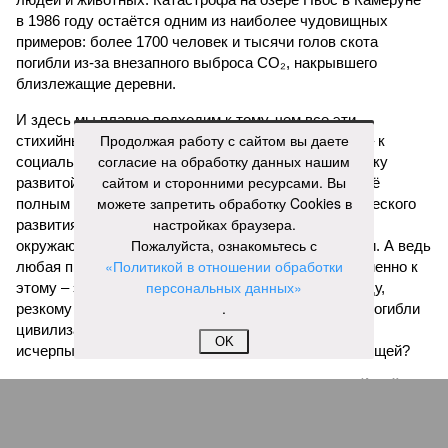
в 1986 году остаётся одним из наиболее чудовищных
примеров: более 1700 человек и тысячи голов скота
погибли из-за внезапного выброса CO₂, накрывшего
близлежащие деревни.
И здесь мы плавно подходим к тому, чем все эти
Продолжая работу с сайтом вы даете
стихийные бедствия могут закончиться. А именно – к
согласие на обработку данных нашим
социальному коллапсу, то есть фактическому упадку
сайтом и сторонними ресурсами. Вы
развитой цивилизации, зачастую с последующим её
можете запретить обработку Cookies в
полным уничтожением. Среди причин такого трагического
настройках браузера.
развития событий учёные называют деградацию
Пожалуйста, ознакомьтесь с
окружающей среды, истощение ресурсов и болезни. А ведь
«Политикой в отношении обработки
любая природная катастрофа непременно ведёт именно к
персональных данных»
этому – экономическому кризису, эпидемиям, голоду,
.
резкому сокращению численности населения. Так погибли
цивилизации шумеров, майя, кхмеров – список не
OK
исчерпывающий. Какая цивилизация будет следующей?
Илья Космач
Газета
«Наша версия» №29 от 03.08.2026
Опубликовано:
05.08.2026 13:00
Отредактировано:
05.08.2026 13:00