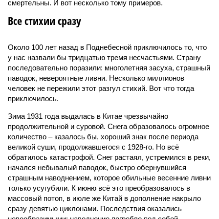
смертельны. И вот несколько тому примеров.
Все стихии сразу
Около 100 лет назад в Поднебесной приключилось то, что
у нас назвали бы тридцатью тремя несчастьями. Страну
последовательно поразили: многолетняя засуха, страшный
паводок, невероятные ливни. Несколько миллионов
человек не пережили этот разгул стихий. Вот что тогда
приключилось.
Зима 1931 года выдалась в Китае чрезвычайно
продолжительной и суровой. Снега образовалось огромное
количество – казалось бы, хороший знак после периода
великой суши, продолжавшегося с 1928-го. Но всё
обратилось катастрофой. Снег растаял, устремился в реки,
начался небывалый паводок, быстро обернувшийся
страшным наводнением, которое обильные весенние ливни
только усугубили. К июню всё это преобразовалось в
массовый потоп, в июле же Китай в дополнение накрыло
сразу девятью циклонами. Последствия оказались
невообразимыми: наводнение погребло под собой