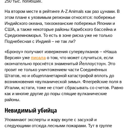
250 тыс. погибших.
На втором месте в рейтинге A-Z Animals как раз цунами. В
этом плане к уязвимым регионам относятся: побережье
Индийского океана, тихо­океанские побережья Японии и
США, а также некоторые районы Карибского бассейна и
Средиземноморья. То есть в зоне риска уже не только
Поднебесная с Индией – не так ли?
«Бронзу» получают извержения супервулканов – «Наша
Версия» уже
писала
о том, что может случиться, если
окончательно проснётся знаменитый Йеллоустоун. Это
грозит не только уничтожением части Соединённых
Штатов, но и общепланетарной катастрофой вплоть до
возникновения «вулканической зимы». Флегрейские поля в
Италии, кстати, тоже не стоит сбрасывать со счетов. Равно
как и многие другие до поры спящие вулканические
районы.
Невидимый убийца
Упоминают эксперты и жару вкупе с засухой и
следующими отсюда лесными пожарами. Тут в группе