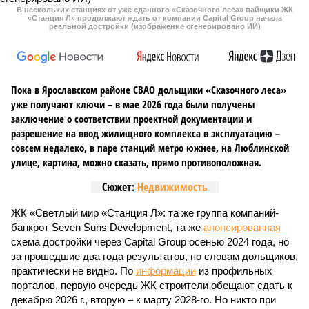
леса» пайщики ЖК «Станция Л» продолжают ждать от
компании Capital Group начала реальной достройки
В нескольких станциях от уже сданного «Сказочного леса» пайщики ЖК
«Станция Л» продолжают ждать от компании Capital Group начала
реальной достройки (изображение сгенерировано ИИ)
Пока в Ярославском районе СВАО дольщики «Сказочного леса»
уже получают ключи – в мае 2026 года были получены
заключение о соответствии проектной документации и
разрешение на ввод жилищного комплекса в эксплуатацию –
совсем недалеко, в паре станций метро южнее, на Люблинской
улице, картина, можно сказать, прямо противоположная.
Сюжет:
Недвижимость
ЖК «Светлый мир «Станция Л»: та же группа компаний-