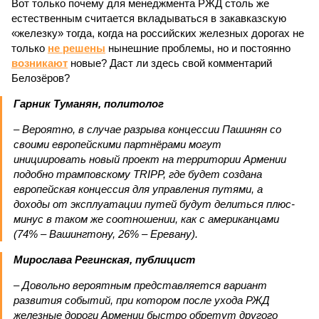
Вот только почему для менеджмента РЖД столь же
естественным считается вкладываться в закавказскую
«железку» тогда, когда на российских железных дорогах не
только
не решены
нынешние проблемы, но и постоянно
возникают
новые? Даст ли здесь свой комментарий
Белозёров?
Гарник Туманян, политолог
– Вероятно, в случае разрыва концессии Пашинян со
своими европейскими партнёрами могут
инициировать новый проект на территории Армении
подобно трамповскому TRIPP, где будет создана
европейская концессия для управления путями, а
доходы от эксплуатации путей будут делиться плюс-
минус в таком же соотношении, как с американцами
(74% – Вашингтону, 26% – Еревану).
Мирослава Регинская, публицист
– Довольно вероятным представляется вариант
развития событий, при котором после ухода РЖД
железные дороги Армении быстро обретут другого