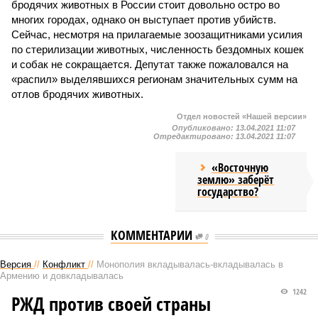
бродячих животных в России стоит довольно остро во
многих городах, однако он выступает против убийств.
Сейчас, несмотря на прилагаемые зоозащитниками усилия
по стерилизации животных, численность бездомных кошек
и собак не сокращается. Депутат также пожаловался на
«распил» выделявшихся регионам значительных сумм на
отлов бродячих животных.
Отдел новостей «Нашей версии»
Опубликовано:
13.04.2021 11:07
Отредактировано:
13.04.2021 11:07
«Восточную
землю» заберёт
государство?
КОММЕНТАРИИ
0
Версия
//
Конфликт
//
Монополия вкладывалась-вкладывалась в
Армению и довкладывалась
1242
РЖД против своей страны