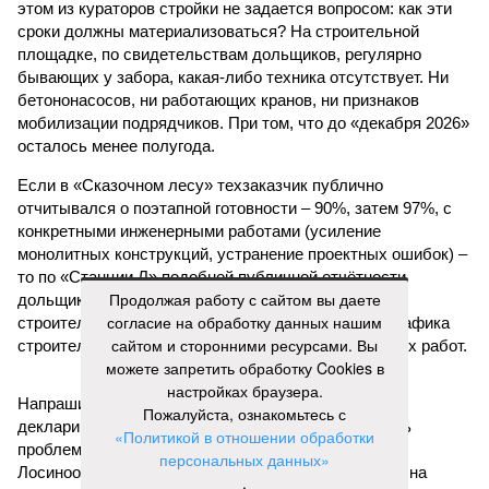
банкрот Seven Suns Development, та же
анонсированная
схема достройки через Capital Group осенью 2024 года, но
за прошедшие два года результатов, по словам дольщиков,
практически не видно. По
информации
из профильных
порталов, первую очередь ЖК строители обещают сдать к
декабрю 2026 г., вторую – к марту 2028-го. Но никто при
этом из кураторов стройки не задается вопросом: как эти
сроки должны материализоваться? На строительной
площадке, по свидетельствам дольщиков, регулярно
бывающих у забора, какая-либо техника отсутствует. Ни
бетононасосов, ни работающих кранов, ни признаков
мобилизации подрядчиков. При том, что до «декабря 2026»
осталось менее полугода.
Продолжая работу с сайтом вы даете
согласие на обработку данных нашим
Если в «Сказочном лесу» техзаказчик публично
сайтом и сторонними ресурсами. Вы
отчитывался о поэтапной готовности – 90%, затем 97%, с
можете запретить обработку Cookies в
конкретными инженерными работами (усиление
настройках браузера.
монолитных конструкций, устранение проектных ошибок) –
Пожалуйста, ознакомьтесь с
то по «Станции Л» подобной публичной отчётности
«Политикой в отношении обработки
дольщики не видят. Ни Capital Group, ни кураторы
персональных данных»
строительства не подтверждают ни соблюдения графика
.