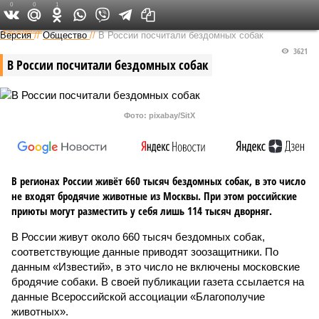
0
0
1
Федеральный выпуск
Версия
//
Общество
//
В России посчитали бездомных собак
3621
В России посчитали бездомных собак
Фото: pixabay/SitX
В регионах России живёт 660 тысяч бездомных собак, в это число
не входят бродячие животные из Москвы. При этом российские
приюты могут разместить у себя лишь 114 тысяч дворняг.
В России живут около 660 тысяч бездомных собак,
соответствующие данные приводят зоозащитники. По
данным «Известий», в это число не включены московские
бродячие собаки. В своей публикации газета ссылается на
данные Всероссийской ассоциации «Благополучие
животных».