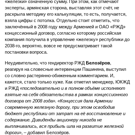
«железки» означенную сумму. При этом, как отмечают
эксперты, армянская сторона, выставляя этот счёт, не
раскрыла методику его калькуляции, то есть, получается,
взяла цифры с потолка. Отдельно стоит отметить, что
заключённый в 2008 году между Арменией и ОАО «РЖД»
концессионный договор, согласно которому российская
компания получила в управление «железку» республики до
2038-го, вероятно, вовсе не предусматривает такой
постановки вопроса.
Неудивительно, что гендиректор РЖД
Белозёров
,
реагируя на словесные интервенции Пашиняна, выступил
со словно растерянно-обиженным комментарием. И,
кажется, стало только хуже. Как отметил менеджер, ЮКЖД
и РЖД
«последовательно и в полном объёме исполняют
взятые на себя обязательства в рамках концессионного
договора от 2008 года». «Концессия дала Армении
современную железную дорогу, при этом освободив
бюджет республики от затрат на её восстановление и
содержание. Дивиденды акционеру никогда не
выплачивались, вся прибыль шла на развитие железной
дороги»
, – добавил Белозёров.