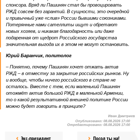
спонсора. Вряд ли Пашинян стал бы провоцировать
РЖД совсем без гарантий. В сущности, это очередной
и привычный уже «слив» России бывшими союзниками.
Потерянные нами сателлиты ищут и обретают
новых хозяев, и никакая благодарность или даже
подаренная от щедрот Российского государства
значительная выгода их в этом не могут остановить.
Юрий Баранчик, политолог
– Понятно, почему Пашинян хочет отжать актив
РЖД – в отместку за закрытие российских рынков. Ну
и вообще, чтобы ничего российского в стране не
осталось. Вместе с тем, если маленький Пашинян
отожмёт актив большой РЖД в маленькой Армении,
то о какой результативной внешней политике России
можно будет говорить в принципе?
Иван Дмитриев
Опубликовано:
08.08.2026 17:00
Отредактировано:
08.08.2026 17:00
Экс-президент
Посол ты на!