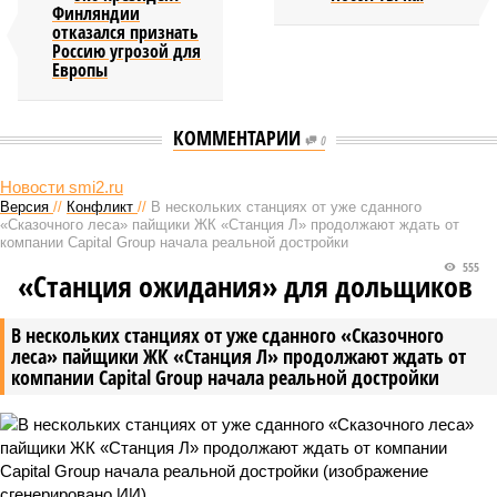
Финляндии
отказался признать
Россию угрозой для
Европы
КОММЕНТАРИИ
0
НОВОСТИ ПАРТНЕРОВ
Что изменилось для
Дмитриев: только правые
пользователей Telegram
партии могут спасти Европу от
Premium в России
мигрантов
Новости smi2.ru
Версия
//
Конфликт
//
В нескольких станциях от уже сданного
«Сказочного леса» пайщики ЖК «Станция Л» продолжают ждать от
компании Capital Group начала реальной достройки
555
«Станция ожидания» для дольщиков
В нескольких станциях от уже сданного «Сказочного