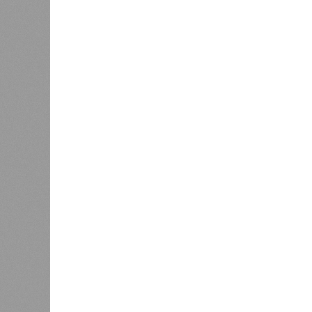
Украинскому кандидату в
конгресс США запретили
приходить на пляж после драки
К
Новости smi2.ru
Версия
//
Общество
//
Земля уже не раз показывала человеч
Последние времена
Земля уже не раз показывала человечеству свой
Земля уже не раз показывала чел