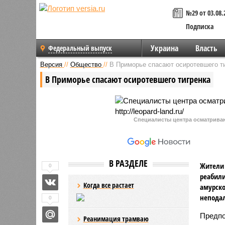
№29 от 03.08.
Подписка
Украина
Власть
Федеральный выпуск
Версия
//
Общество
//
В Приморье спасают осиротевшего т
В Приморье спасают осиротевшего тигренка
Специалисты центра осматривают
В РАЗДЕЛЕ
Жители 
0
реабил
Когда все растает
амурско
неподал
0
Предпо
Реанимация трамваю