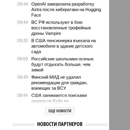
09:44
OpenAI заморозила разработку
Astra после кибератаки на Hugging
Face
09:44
ВС РФ используют в бою
восстановленные трофейные
дроны Vampire
09:20
В США пенсионерка въехала на
автомобиле в здание детского
сада
09:09
Российские школьники осенью
будут отдыхать больше, чем
зимой
08:49
Финский МИД не удалил
рекомендации для граждан,
воюющих за ВСУ
08:44
США занимаются поисками
лидера на Кубе по
венесуэльскому сценарию
ЕЩЕ НОВОСТИ
07/08
Экс-президент Финляндии
отказался признать Россию
НОВОСТИ ПАРТНЕРОВ
угрозой для Европы