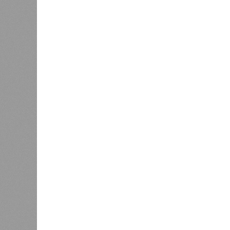
В РАЗДЕЛЕ
Пока в 
0
получаю
Ваш счёт
соответ
жилищно
0
станций
сказать
0
ЖК «Св
банкро
дострой
«Единая Россия» против своего
прошед
назначенца
практи
портал
декабрю 2026 г., вторую – к марту 2
задается вопросом: как эти сроки
площадке, по свидетельствам доль
техника отсутствует. Ни бетононас
подрядчиков. При том, что до «дек