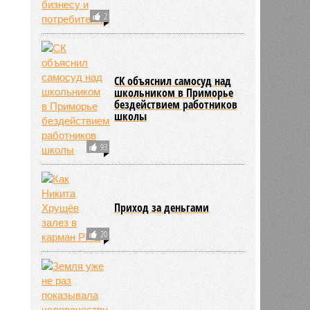
2
СК объяснил самосуд над
школьником в Приморье
бездействием работников
школы
93
Приход за деньгами
20
ьхин