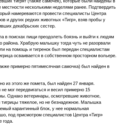
евших тигрят (также самочек), которые были найдены в
е местности несколькими неделями ранее. Подтвердить
оторый намереваются провести специалисты Центра
ов и других редких животных «Тигр», взяв пробы у
ивших декабрьских сестер.
ла в поисках пищи преодолеть боязнь и выйти к людям
го района. Храбрую малышку тогда чуть не разорвали
ли на помощь и тигренок был передан специалистам
игрица осваивается в собственном просторном вольере.
также примерно пятимесячная самочка) был найден в
но из этого же помета, был найден 27 января.
не мог передвигаться и весил примерно 15
рмы. Однако ветеринары, осмотревшие животное,
й тигрицы тяжелое, но не безнадежное. Малышка
емый карантинный блок, у нее нормальная
ошо, под присмотром специалистов Центра «Тигр»
 года.