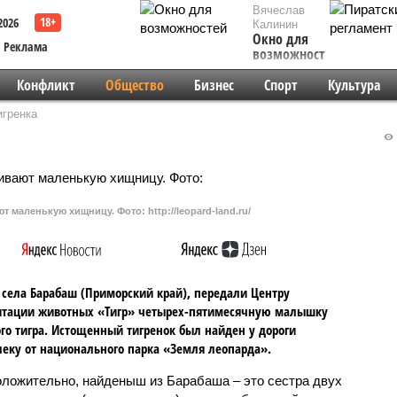
Вячеслав
2026
Калинин
Окно для
Реклама
возможностей
Конфликт
Общество
Бизнес
Спорт
Культура
игренка
 маленькую хищницу. Фото: http://leopard-land.ru/
села Барабаш (Приморский край), передали Центру
итации животных «Тигр» четырех-пятимесячную малышку
го тигра. Истощенный тигренок был найден у дороги
еку от национального парка «Земля леопарда».
ложительно, найденыш из Барабаша – это сестра двух