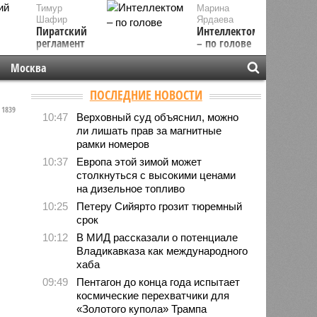
Тимур
Марина
Шафир
Ярдаева
Пиратский
Интеллектом
регламент
– по голове
Москва
ПОСЛЕДНИЕ НОВОСТИ
1839
10:47
Верховный суд объяснил, можно
ли лишать прав за магнитные
рамки номеров
10:37
Европа этой зимой может
столкнуться с высокими ценами
на дизельное топливо
10:25
Петеру Сийярто грозит тюремный
срок
10:12
В МИД рассказали о потенциале
Владикавказа как международного
хаба
09:49
Пентагон до конца года испытает
космические перехватчики для
«Золотого купола» Трампа