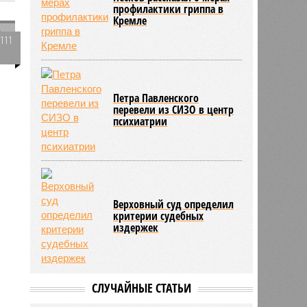
профилактики гриппа в
Кремле
5111
0
Петра Павленского
перевели из СИЗО в центр
й
психиатрии
355
Верховный суд определил
критерии судебных
издержек
СЛУЧАЙНЫЕ СТАТЬИ