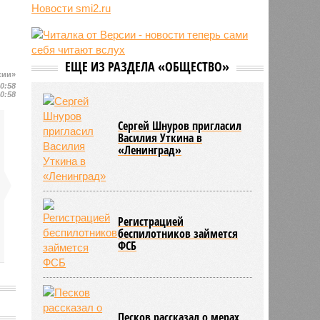
07/08
В Сербии испугались визита
Новости smi2.ru
Зеленского в Белград и назвали
его «местью Евросоюза»
07/08
Дональд Трамп намерен
реализовать проект строительства
ЕЩЕ ИЗ РАЗДЕЛА «ОБЩЕСТВО»
сии»
бального зала в Белом доме
10:58
07/08
Лондонская полиция лишится 1000
10:58
рабочих мест
Сергей Шнуров пригласил
Василия Уткина в
«Ленинград»
Регистрацией
беспилотников займется
ФСБ
Песков рассказал о мерах