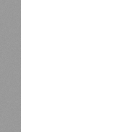
Если в «Сказочном лесу» техзаказч
90%, затем 97%, с конкретными и
конструкций, устранение проектных
отчётности дольщики не видят. Ни C
подтверждают ни соблюдения графи
выполненных работ.
Напрашивается закономерный вопро
(достраивать проблемные объекты 
масштабируется на Люблино? И озн
реальности подрядчик по «Станци
лагеря у объекта в 2025–2026 года
в личном общении нам перестали 
рассказывают расстроенные дольщ
Казалось бы, формально ответстве
Suns Development – банкрот, часть 
бенефициар компании находится под
проблемных объектов группы – «Ста
согласно информации на сайтах Capi
объектов уже сданы или близки к с