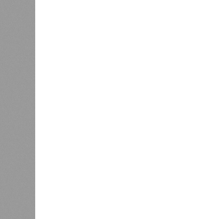
пострадавших дольщиков (3908 квар
стройплощадкой без стройки. Возни
года на «Станцию Л» в полном объ
меньшего масштаба?
Источник: https://avaho.ru/novos
y
Если да, то на каком основании д
(декабрь 2026 – март 2028), если 
отсутствию техники на площадке, 
строй продолжают
фигурировать
в 
порталах.
Для почти четырёх тысяч будущих 
календарём, а очередными перенос
продолжают указывать даты сдачи,
ней по-прежнему не видно признако
не превращаются ли сроки ввода в
реальным положением дел? Именно 
дольщики ЖК «Станция Л».