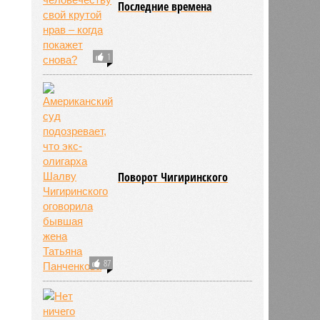
Последние времена
11:09
11:09
1
Поворот Чигиринского
789
87