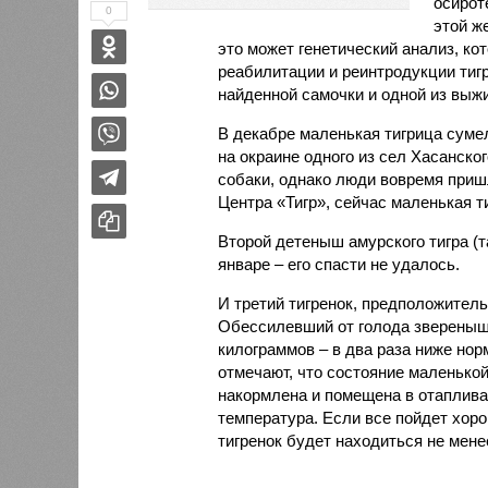
осирот
0
этой ж
это может генетический анализ, к
реабилитации и реинтродукции тигр
найденной самочки и одной из выж
В декабре маленькая тигрица суме
на окраине одного из сел Хасанско
собаки, однако люди вовремя приш
Центра «Тигр», сейчас маленькая т
Второй детеныш амурского тигра (
январе – его спасти не удалось.
И третий тигренок, предположитель
Обессилевший от голода звереныш 
килограммов – в два раза ниже но
отмечают, что состояние маленько
накормлена и помещена в отаплива
температура. Если все пойдет хор
тигренок будет находиться не менее