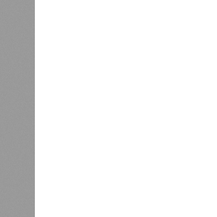
биологов, называется «Конец всей
исследователей в организации кон
разберётся, как и где уменьшить 
Да, на
(фото: en.wikipedia.org)
единст
полноц
жизнь уничтожить. Так уж вышло, 
всевозможные геологические, мете
человека довольно опасны. Или по
Все стихии сразу
Около 100 лет назад в Поднебесно
тремя несчастьями. Страну послед
паводок, невероятные ливни. Неск
стихий. Вот что тогда приключилось
Зима 1931 года выдалась в Китае 
образовалось огромное количество
суши, продолжавшегося с 1928-го. 
устремился в реки, начался небы