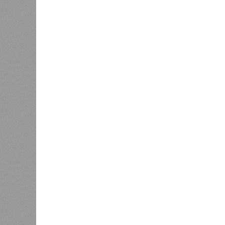
наводнением, которое обильные вес
преобразовалось в массовый потоп
циклонами. Последствия оказались
территорию в 180 тыс. квадратных 
Курским или Калужским областям, 
В общем, недаром события 1931-го
смертоносных стихийных бедствий,
пострадавших в тот год достигло 5
составило 4 миллиона. Впрочем, для
года вода прорвала многочисленны
Северный Китай, так как местность
препятствий на своём пути, уничто
квадратных километров (а это бол
2 млн человек остались без крова,
спровоцированной катастрофой па
Третье место по кровожадности в р
бедствий занимает смертоносный ц
ставший самым мощным среди себе
наблюдений. Он поразил территори
тогда называвшейся Восточным Пак