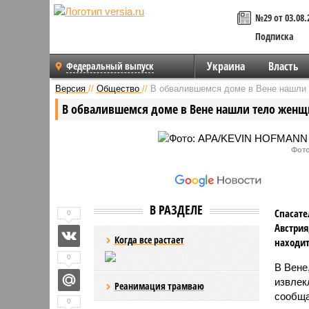
№29 от 03.08.
Подписка
Украина
Власть
Федеральный выпуск
Версия
//
Общество
//
В обвалившемся доме в Вене нашли
В обвалившемся доме в Вене нашли тело жен
Фот
В РАЗДЕЛЕ
Спасате
0
Австрия
Когда все растает
находит
0
В Вене
извлек
Реанимация трамваю
сообща
0