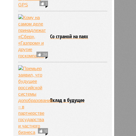
1
Со страной на паях
284
Вклад в будущее
10