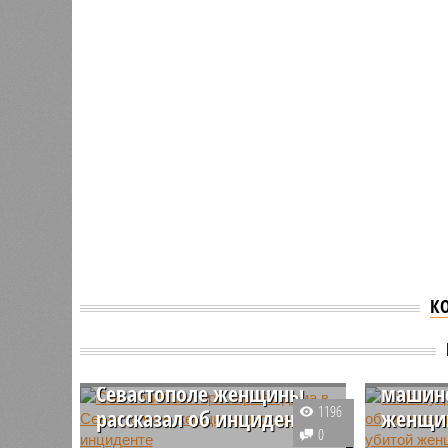
К
Гоша К
Сын погибшей при
проко
взрыве дома в
обнару
Севастополе женщины
машине
1196
рассказал об инциденте
женщи
0