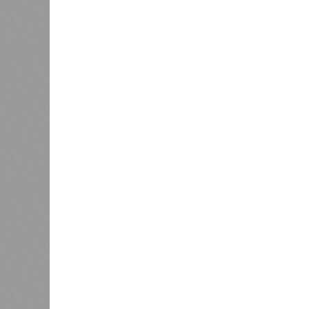
штата Западная Бенгалия. Шторма 
полумиллиона человек.
Кажется, стремящаяся сохранить с
знала о том, какие именно страны 
«грязными» в плане производств, 
их демографию. А как ещё объяснить
природных катастроф почти все ме
Пакистане, Бангладеш и Турции? Ч
никогда не затрагивали, здесь бе
эпидемии вроде бубонной чумы (200
17,4 до 100 млн погибших во всём м
Когда земля – дыбом
Но это дела давно минувших дней.
A-Z Animals, основываясь на совр
тенденциях, составили свой списо
бедствий, угрожающих человечеству
«Золото» получили землетрясения.
Тихоокеанское вулканическое огне