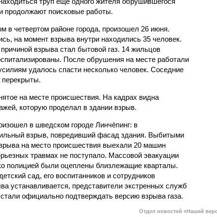
находиться труп еще одного жителя обрушившегося
и продолжают поисковые работы.
м в четвертом районе города, произошел 26 июня.
сь, на момент взрыва внутри находились 35 человек.
причиной взрыва стал бытовой газ. 14 жильцов
госпитализированы. После обрушения на месте работали
 усилиям удалось спасти несколько человек. Соседние
 перекрыты.
ятое на месте происшествия. На кадрах видна
тажей, которую проделал в здании взрыв.
оизошел в шведском городе Линчёпинг: в
сильный взрыв, повредивший фасад здания. Выбитыми
взрыва на место происшествия выехали 20 машин
ерьезных травмах не поступало. Массовой эвакуации
ако полицией были оцеплены близлежащие кварталы.
етский сад, его воспитанников и сотрудников
ыва устанавливается, представители экстренных служб
 стали официально подтверждать версию взрыва газа.
Отдел новостей «Нашей вер