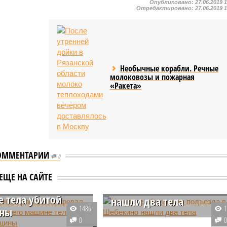
Опубликовано:
27.06.2019 
Отредактировано:
27.06.2019 
Необычные корабли. Речные
молоковозы и пожарная
«Ракета»
ОММЕНТАРИИ
0
уценко
мментировал
На месте обрушения
ЕЩЕ НА САЙТЕ
жение в его
подъезда в Шебекино
 тела убитой
нашли два тела
1486
ны
На месте обрушения подъезда
0