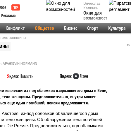
Вячеслав
2026
Калинин
Окно для
Реклама
возможностей
Конфликт
Общество
Бизнес
Спорт
Культура
 тело женщины
щины
о: APA/KEVIN HOFMANN
ли извлекли из-под обломков взорвавшегося дома в Вене,
, тело женщины. Предположительно, внутри может
ься еще один погибший, поиски продолжаются.
, Австрия, из-под обломков обвалившегося дома
ли тело женщины. Об обнаружении тела погибшей
ет Die Presse. Предположительно, под обломками