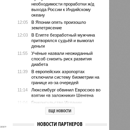
необходимости проработки ж/д
выхода России к Индийскому
океану
12:05
В Японии опять произошло
землетрясение
12:03
В Египте безработный мужчина
притворялся судьёй и вымогал
деньги
11:55
Учёные назвали неожиданный
способ снизить риск развития
диабета
11:39
В европейских аэропортах
отключили систему биометрии на
границе из-за очередей
11:14
Люксембург обвинил Евросоюз во
взятии «в заложники» Шенгена
11:04
Генконсульство Испании
выпустило предупреждение для
ЕЩЕ НОВОСТИ
россиян
10:39
МИД РФ: Евросоюз не позволит в
НОВОСТИ ПАРТНЕРОВ
ближайшее время урегулировать
сии»