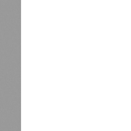
западное побережье Северной и Юж
расположены на очень активных ли
центральная часть США – причина
Землетрясения средней силы – явле
периодически, раз в несколько стол
примеру, в самом конце 2004 года 
Суматра, а следом пошли огромные
тыс. погибших.
На втором месте в рейтинге A-Z An
относятся: побережье Индийского о
также некоторые районы Карибского
уже не только Поднебесная с Индие
«Бронзу» получают извержения су
может случиться, если окончатель
только уничтожением части Соеди
вплоть до возникновения «вулканич
не стоит сбрасывать со счетов. Ра
районы.
Невидимый убийца