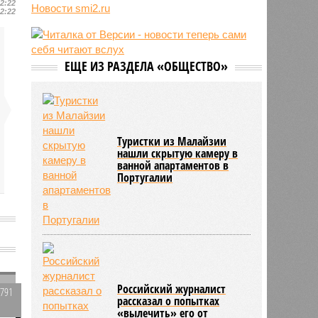
12:22
конфликт на Украине
Новости smi2.ru
12:22
10:31
Инфантино извинился перед
советом ФИФА за попытку
провернуть скандальную сделку
ЕЩЕ ИЗ РАЗДЕЛА «ОБЩЕСТВО»
10:26
В Польше рассказали о тренде
нападений на украинцев в стране
Туристки из Малайзии
нашли скрытую камеру в
ванной апартаментов в
Португалии
Российский журналист
1791
рассказал о попытках
0
«вылечить» его от