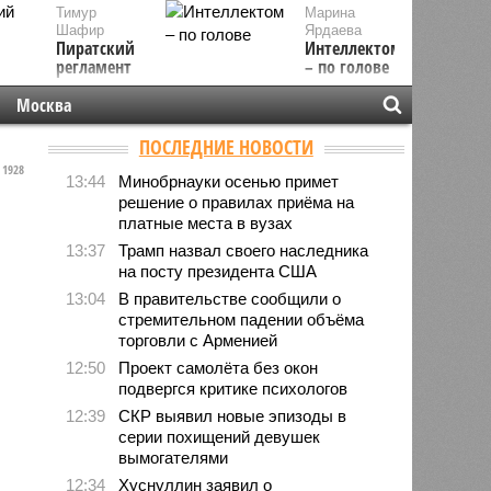
Тимур
Марина
Шафир
Ярдаева
Пиратский
Интеллектом
регламент
– по голове
Москва
ПОСЛЕДНИЕ НОВОСТИ
1928
13:44
Минобрнауки осенью примет
решение о правилах приёма на
платные места в вузах
13:37
Трамп назвал своего наследника
на посту президента США
13:04
В правительстве сообщили о
стремительном падении объёма
торговли с Арменией
12:50
Проект самолёта без окон
подвергся критике психологов
12:39
СКР выявил новые эпизоды в
серии похищений девушек
вымогателями
12:34
Хуснуллин заявил о