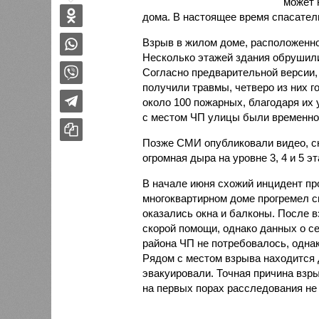
может 
дома. В настоящее время спасател
Взрыв в жилом доме, расположенно
Несколько этажей здания обрушили
Согласно предварительной версии, 
получили травмы, четверо из них 
около 100 пожарных, благодаря их
с местом ЧП улицы были временно
Позже СМИ опубликовали видео, сн
огромная дыра на уровне 3, 4 и 5 э
В начале июня схожий инцидент пр
многоквартирном доме прогремел 
оказались окна и балконы. После 
скорой помощи, однако данных о с
района ЧП не потребовалось, одн
Рядом с местом взрыва находится д
эвакуировали. Точная причина взр
на первых порах расследования не