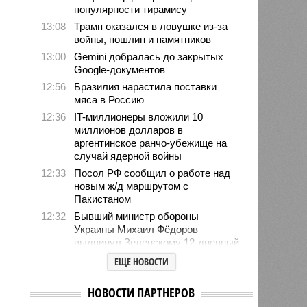
популярности тирамису
13:08
Трамп оказался в ловушке из-за
войны, пошлин и памятников
13:00
Gemini добралась до закрытых
Google-документов
12:56
Бразилия нарастила поставки
мяса в Россию
12:36
IT-миллионеры вложили 10
миллионов долларов в
аргентинское ранчо-убежище на
случай ядерной войны
12:33
Посол РФ сообщил о работе над
новым ж/д маршрутом с
Пакистаном
12:32
Бывший министр обороны
Украины Михаил Фёдоров
выдвинул Зеленскому 12-дневный
ультиматум
ЕЩЕ НОВОСТИ
12:18
Удары США лишь замедлили
ядерную программу Ирана
НОВОСТИ ПАРТНЕРОВ
12:07
Решивший сделать эвтаназию