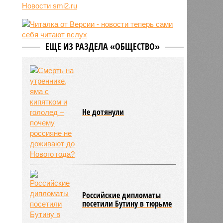
Новости smi2.ru
блогер передумал из-за реакции
подписчиков
11:43
Итальянские аграрии забили
тревогу из-за засухи
ЕЩЕ ИЗ РАЗДЕЛА «ОБЩЕСТВО»
Не дотянули
Российские дипломаты
посетили Бутину в тюрьме