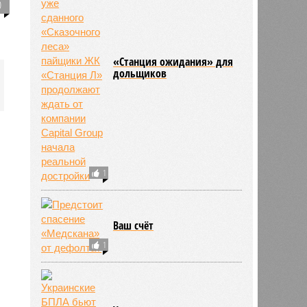
0
«Станция ожидания» для
дольщиков
1
Ваш счёт
1