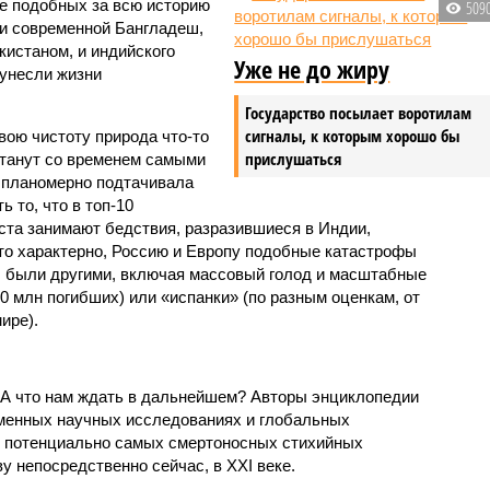
 подобных за всю историю
509
и современной Бангладеш,
истаном, и индийского
Уже не до жиру
унесли жизни
Государство посылает воротилам
сигналы, к которым хорошо бы
вою чистоту природа что-то
прислушаться
станут со временем самыми
и планомерно подтачивала
 то, что в топ-10
ста занимают бедствия, разразившиеся в Индии,
то характерно, Россию и Европу подобные катастрофы
ды были другими, включая массовый голод и масштабные
 млн погибших) или «испанки» (по разным оценкам, от
ире).
 А что нам ждать в дальнейшем? Авторы энциклопедии
еменных научных исследованиях и глобальных
к потенциально самых смертоносных стихийных
 непосредственно сейчас, в XXI веке.