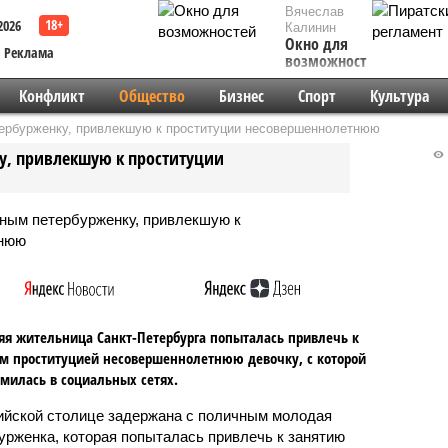
Вячеслав
2026
Калинин
Окно для
Реклама
возможностей
Конфликт
Общество
Бизнес
Спорт
Культура
ербурженку, привлекшую к проституции несовершеннолетнюю
у, привлекшую к проституции
яя жительница Санкт-Петербурга попыталась привлечь к
м проституцией несовершеннолетнюю девочку, с которой
милась в социальных сетях.
ийской столице задержана с поличным молодая
урженка, которая попыталась привлечь к занятию