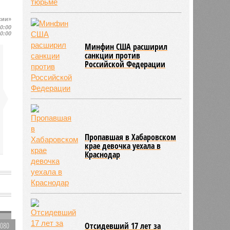
сии»
10:00
10:00
Минфин США расширил
санкции против
Российской Федерации
Пропавшая в Хабаровском
крае девочка уехала в
Краснодар
о
Отсидевший 17 лет за
2080