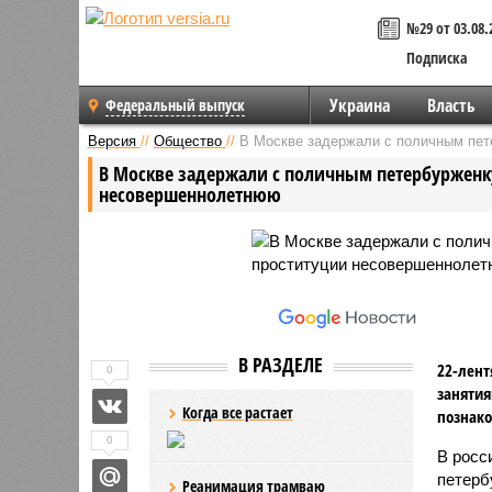
№29 от 03.08.
Подписка
Украина
Власть
Федеральный выпуск
Версия
//
Общество
//
В Москве задержали с поличным пет
В Москве задержали с поличным петербурженк
несовершеннолетнюю
В РАЗДЕЛЕ
22-лент
0
занятия
Когда все растает
познако
0
В росс
петерб
Реанимация трамваю