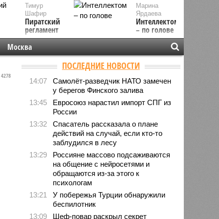
Тимур
Марина
Шафир
Ярдаева
Пиратский
Интеллектом
регламент
– по голове
Москва
ПОСЛЕДНИЕ НОВОСТИ
4278
14:07
Самолёт-разведчик НАТО замечен
у берегов Финского залива
13:45
Евросоюз нарастил импорт СПГ из
России
13:32
Спасатель рассказала о плане
действий на случай, если кто-то
заблудился в лесу
13:29
Россияне массово подсаживаются
на общение с нейросетями и
обращаются из-за этого к
психологам
13:21
У побережья Турции обнаружили
беспилотник
13:09
Шеф-повар раскрыл секрет