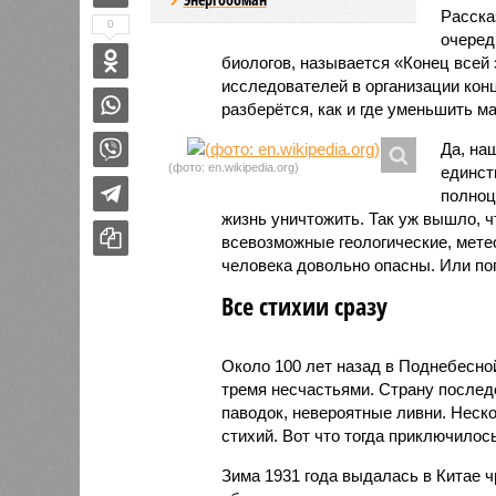
Расск
0
очеред
биологов, называется «Конец всей
исследователей в организации кон
разберётся, как и где уменьшить 
Да, на
(фото: en.wikipedia.org)
единст
полноц
жизнь уничтожить. Так уж вышло, 
всевозможные геологические, мете
человека довольно опасны. Или по
Все стихии сразу
Около 100 лет назад в Поднебесно
тремя несчастьями. Страну послед
паводок, невероятные ливни. Неск
стихий. Вот что тогда приключилось
Зима 1931 года выдалась в Китае 