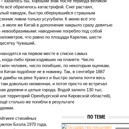
 – казалось бы, хороший знак после периода великой
Но всё обратилось катастрофой. Снег растаял,
валый паводок, быстро обернувшийся страшным
енние ливни только усугубили. К июню всё это
, в июле же Китай в дополнение накрыло сразу девятью
 невообразимыми: наводнение погребло под собой
километров, что равно по площади Карелии, шести
десятку Чуваший.
 находятся на первом месте в списке самых
 когда-либо происходивших на планете. Число
3 млн человек, число погибших, по некоторым оценкам,
 Китая подобное не в новинку. Так, в сентябре 1887
е дамбы на реке Хуанхэ и быстро залила почти весь
 там довольно низменная, и потоп просто не встречал
жая деревни и целые города. Водой залило 130 тыс.
ьше территорий Оренбургской или Кировской областей),
 ещё столько же погибли в результате
ндемии.
ПО ТЕМЕ
ейтинге стихийных
иклон Бхола 1970 года,