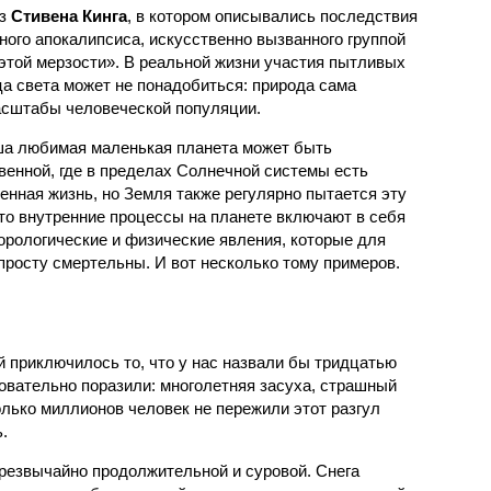
аз
Стивена Кинга
, в котором описывались последствия
ного апокалипсиса, искусственно вызванного группой
 этой мерзости». В реальной жизни участия пытливых
ца света может не понадобиться: природа сама
масштабы человеческой популяции.
ша любимая маленькая планета может быть
венной, где в пределах Солнечной системы есть
енная жизнь, но Земля также регулярно пытается эту
что внутренние процессы на планете включают в себя
орологические и физические явления, которые для
просту смертельны. И вот несколько тому примеров.
й приключилось то, что у нас назвали бы тридцатью
овательно поразили: многолетняя засуха, страшный
олько миллионов человек не пережили этот разгул
.
чрезвычайно продолжительной и суровой. Снега