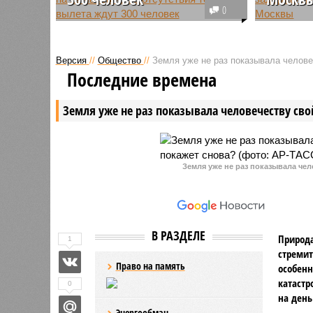
0
Три сотни пассажиров застряли в
Известно
аэропорту Кайо-Коко на Кубе.
Руденко,
Самолет авиакомпании Nordwind
«Каменск
Версия
//
Общество
//
Земля уже не раз показывала человеч
не может вылететь в Москву, так
Мухтара»
Последние времена
как в воздушной гавани
накануне
сломался топливозаправщик.
сотрудни
Земля уже не раз показывала человечеству свой
Земля уже не раз показывала чел
В РАЗДЕЛЕ
Природа
1
стремит
Право на память
особенн
катастр
0
на день
Энергообман