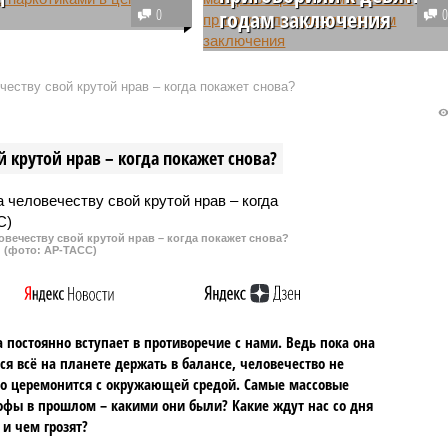
0
годам заключения
го актера Анатолия
 сыгравшего в сериалах
Жительницу Москвы Наталью
ая», «Возвращение
Украинскую, устроившую
еству свой крутой нрав – когда покажет снова?
, «Две судьбы»,
смертельную аварию, в которой
 задержали в Москве
погибли женщина и её ребёнок,
ки полиции.
приговорили к девяти годам
 крутой нрав – когда покажет снова?
лишения свободы.
овечеству свой крутой нрав – когда покажет снова?
(фото: АР-ТАСС)
 постоянно вступает в противоречие с нами. Ведь пока она
ся всё на планете держать в балансе, человечество не
о церемонится с окружающей средой. Самые массовые
офы в прошлом – какими они были? Какие ждут нас со дня
 и чем грозят?