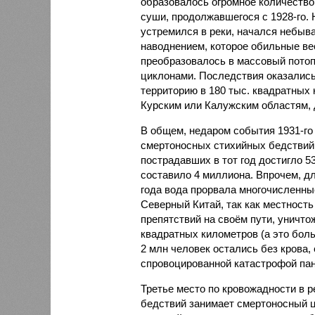
образовалось огромное количество
суши, продолжавшегося с 1928-го. 
устремился в реки, начался небы
наводнением, которое обильные вес
преобразовалось в массовый потоп
циклонами. Последствия оказались
территорию в 180 тыс. квадратных 
Курским или Калужским областям, 
В общем, недаром события 1931-го
смертоносных стихийных бедствий,
пострадавших в тот год достигло 5
составило 4 миллиона. Впрочем, для
года вода прорвала многочисленны
Северный Китай, так как местность
препятствий на своём пути, уничто
квадратных километров (а это бол
2 млн человек остались без крова,
спровоцированной катастрофой па
Третье место по кровожадности в р
бедствий занимает смертоносный ц