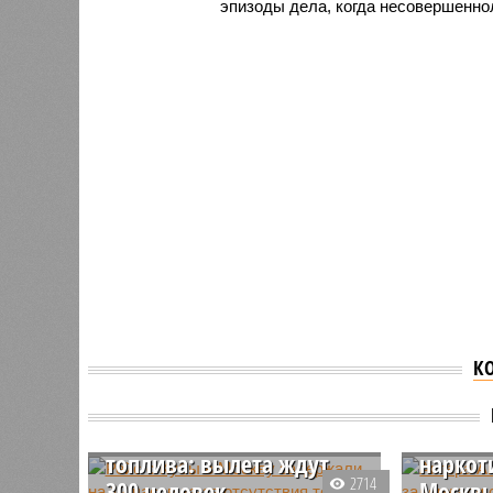
эпизоды дела, когда несовершенно
К
Рейс с Кубы в Москву
задержали на 12 часов
Актера
из-за отсутствия
задерж
топлива: вылета ждут
наркот
2714
300 человек
Москв