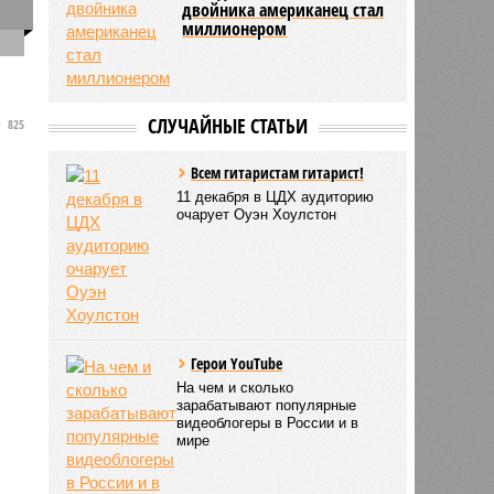
двойника американец стал
0
миллионером
СЛУЧАЙНЫЕ СТАТЬИ
825
Всем гитаристам гитарист!
11 декабря в ЦДХ аудиторию
очарует Оуэн Хоулстон
Герои YouTube
На чем и сколько
зарабатывают популярные
видеоблогеры в России и в
мире