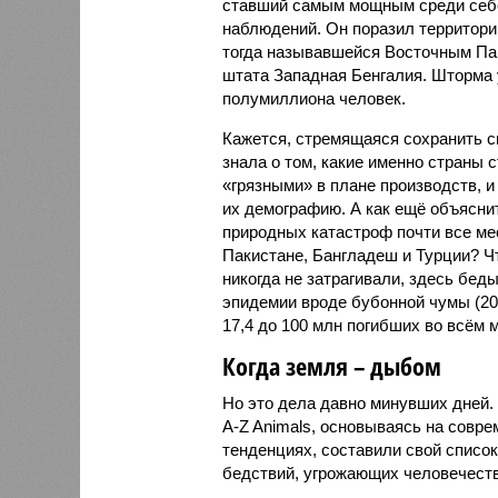
ставший самым мощным среди себе
наблюдений. Он поразил территори
тогда называвшейся Восточным Пак
штата Западная Бенгалия. Шторма 
полумиллиона человек.
Кажется, стремящаяся сохранить с
знала о том, какие именно страны 
«грязными» в плане производств, 
их демографию. А как ещё объяснить
природных катастроф почти все ме
Пакистане, Бангладеш и Турции? Ч
никогда не затрагивали, здесь бе
эпидемии вроде бубонной чумы (200
17,4 до 100 млн погибших во всём м
Когда земля – дыбом
Но это дела давно минувших дней.
A-Z Animals, основываясь на совр
тенденциях, составили свой списо
бедствий, угрожающих человечеству