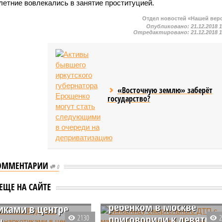
летние вовлекались в занятие проституцией.
Отдел новостей «Нашей вер
Опубликовано:
21.12.2018 
Отредактировано:
21.12.2018 
«Восточную землю» заберёт
государство?
ОММЕНТАРИИ
0
Виновницу смертельног
 Анатолия Руденко
ЕЩЕ НА САЙТЕ
ДТП с матерью и
али с
ребёнком в Москве
иками в центре
приговорили к девяти
2130
ы