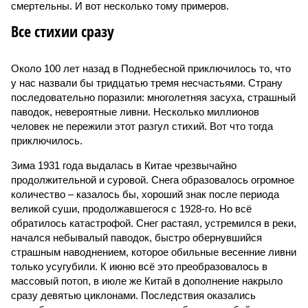
смертельны. И вот несколько тому примеров.
Все стихии сразу
Около 100 лет назад в Поднебесной приключилось то, что
у нас назвали бы тридцатью тремя несчастьями. Страну
последовательно поразили: многолетняя засуха, страшный
паводок, невероятные ливни. Несколько миллионов
человек не пережили этот разгул стихий. Вот что тогда
приключилось.
Зима 1931 года выдалась в Китае чрезвычайно
продолжительной и суровой. Снега образовалось огромное
количество – казалось бы, хороший знак после периода
великой суши, продолжавшегося с 1928-го. Но всё
обратилось катастрофой. Снег растаял, устремился в реки,
начался небывалый паводок, быстро обернувшийся
страшным наводнением, которое обильные весенние ливни
только усугубили. К июню всё это преобразовалось в
массовый потоп, в июле же Китай в дополнение накрыло
сразу девятью циклонами. Последствия оказались