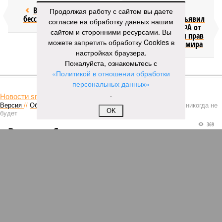
Возраст
Инфантино
Продолжая работу с сайтом вы даете
бессмертия
отступил и объявил
согласие на обработку данных нашим
об отказе ФИФА от
сайтом и сторонними ресурсами. Вы
продажи доли прав
можете запретить обработку Cookies в
на чемпионат мира
настройках браузера.
Пожалуйста, ознакомьтесь с
«Политикой в отношении обработки
КОММЕНТАРИИ
1
персональных данных»
.
Новости smi2.ru
Версия
//
Общество
//
Мы могли бы жить сотни лет, но этого никогда не
OK
будет
369
Возраст бессмертия
Мы могли бы жить сотни лет, но этого никогда не будет
Мы могли бы жить сотни лет, но этого никогда не будет (фото: Deep
Vision)