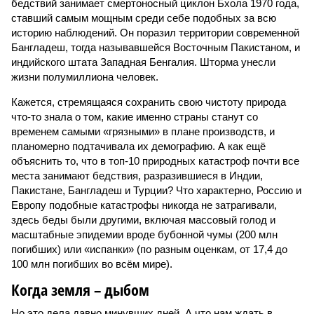
бедствий занимает смертоносный циклон Бхола 1970 года,
ставший самым мощным среди себе подобных за всю
историю наблюдений. Он поразил территории современной
Бангладеш, тогда называвшейся Восточным Пакистаном, и
индийского штата Западная Бенгалия. Шторма унесли
жизни полумиллиона человек.
Кажется, стремящаяся сохранить свою чистоту природа
что-то знала о том, какие именно страны станут со
временем самыми «грязными» в плане производств, и
планомерно подтачивала их демографию. А как ещё
объяснить то, что в топ-10 природных катастроф почти все
места занимают бедствия, разразившиеся в Индии,
Пакистане, Бангладеш и Турции? Что характерно, Россию и
Европу подобные катастрофы никогда не затрагивали,
здесь беды были другими, включая массовый голод и
масштабные эпидемии вроде бубонной чумы (200 млн
погибших) или «испанки» (по разным оценкам, от 17,4 до
100 млн погибших во всём мире).
Когда земля – дыбом
Но это дела давно минувших дней. А что нам ждать в