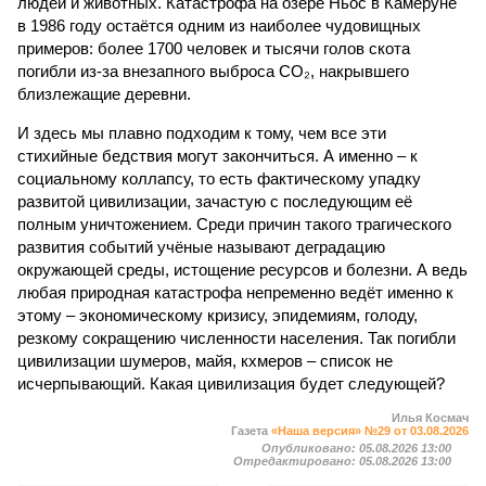
людей и животных. Катастрофа на озере Ньос в Камеруне
в 1986 году остаётся одним из наиболее чудовищных
примеров: более 1700 человек и тысячи голов скота
погибли из-за внезапного выброса CO₂, накрывшего
близлежащие деревни.
И здесь мы плавно подходим к тому, чем все эти
стихийные бедствия могут закончиться. А именно – к
социальному коллапсу, то есть фактическому упадку
развитой цивилизации, зачастую с последующим её
полным уничтожением. Среди причин такого трагического
развития событий учёные называют деградацию
окружающей среды, истощение ресурсов и болезни. А ведь
любая природная катастрофа непременно ведёт именно к
этому – экономическому кризису, эпидемиям, голоду,
резкому сокращению численности населения. Так погибли
цивилизации шумеров, майя, кхмеров – список не
исчерпывающий. Какая цивилизация будет следующей?
Илья Космач
Газета
«Наша версия» №29 от 03.08.2026
Опубликовано:
05.08.2026 13:00
Отредактировано:
05.08.2026 13:00