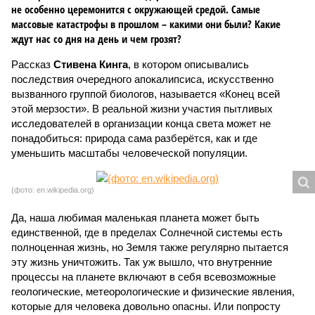
не особенно церемонится с окружающей средой. Самые
массовые катастрофы в прошлом – какими они были? Какие
ждут нас со дня на день и чем грозят?
Рассказ
Стивена Кинга
, в котором описывались
последствия очередного апокалипсиса, искусственно
вызванного группой биологов, называется «Конец всей
этой мерзости». В реальной жизни участия пытливых
исследователей в организации конца света может не
понадобиться: природа сама разберётся, как и где
уменьшить масштабы человеческой популяции.
(фото: en.wikipedia.org)
Да, наша любимая маленькая планета может быть
единственной, где в пределах Солнечной системы есть
полноценная жизнь, но Земля также регулярно пытается
эту жизнь уничтожить. Так уж вышло, что внутренние
процессы на планете включают в себя всевозможные
геологические, метеорологические и физические явления,
которые для человека довольно опасны. Или попросту