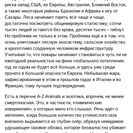
риска запад США, юг Европы, Австралия, Ближний Восток,
а также некоторые районы Бразилии и Африки к югу от
Сахары. Леса начинают гореть всё чаще и чаще,
достаточно посмотреть общемировую статистику; сотни
тысяч людей остаются без крова, десятки тысяч – гибнут.
Но проблема не только в этом. Проблема ещё и в том, что
огонь уничтожает лесную экосистему, сельское хозяйство
и кропотливо созданную человеком инфраструктуру.
Учитывая то, что пожары начинают становиться чуть ли не
ежегодной реальностью на фоне глобального потепления,
год за годом их будет всё больше, и здесь уже среди
прочего в большой опасности Европа. Небывалая жара,
зафиксированная в этом и прошлом годах в Италии и во
Франции, тому лучшее подтверждение.
Есть в перечне A-Z Animals и экзотика, впрочем, не менее
смертоносная. Это, в частности, «лимнические
извержения», о которых мало кто слышал. Речь идёт о
явлениях, когда большое количество углекислого газа
внезапно вырывается из глубин озёр, образуя невидимое
удушающее газовое облако, которое безжалостно убивает