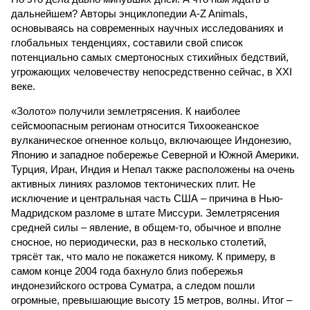
дальнейшем? Авторы энциклопедии A-Z Animals,
основываясь на современных научных исследованиях и
глобальных тенденциях, составили свой список
потенциально самых смертоносных стихийных бедствий,
угрожающих человечеству непосредственно сейчас, в XXI
веке.
«Золото» получили землетрясения. К наиболее
сейсмоопасным регионам относится Тихоокеанское
вулканическое огненное кольцо, включающее Индонезию,
Японию и западное побережье Северной и Южной Америки.
Турция, Иран, Индия и Непал также расположены на очень
активных линиях разломов тектонических плит. Не
исключение и центральная часть США – причина в Нью-
Мадридском разломе в штате Миссури. Землетрясения
средней силы – явление, в общем-то, обычное и вполне
сносное, но периодически, раз в несколько столетий,
трясёт так, что мало не покажется никому. К примеру, в
самом конце 2004 года бахнуло близ побережья
индонезийского острова Суматра, а следом пошли
огромные, превышающие высоту 15 метров, волны. Итог –