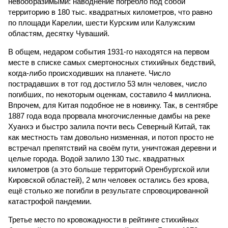
невообразимыми: наводнение погребло под собой
территорию в 180 тыс. квадратных километров, что равно
по площади Карелии, шести Курским или Калужским
областям, десятку Чуваший.
В общем, недаром события 1931-го находятся на первом
месте в списке самых смертоносных стихийных бедствий,
когда-либо происходивших на планете. Число
пострадавших в тот год достигло 53 млн человек, число
погибших, по некоторым оценкам, составило 4 миллиона.
Впрочем, для Китая подобное не в новинку. Так, в сентябре
1887 года вода прорвала многочисленные дамбы на реке
Хуанхэ и быстро залила почти весь Северный Китай, так
как местность там довольно низменная, и потоп просто не
встречал препятствий на своём пути, уничтожая деревни и
целые города. Водой залило 130 тыс. квадратных
километров (а это больше территорий Оренбургской или
Кировской областей), 2 млн человек остались без крова,
ещё столько же погибли в результате спровоцированной
катастрофой пандемии.
Третье место по кровожадности в рейтинге стихийных