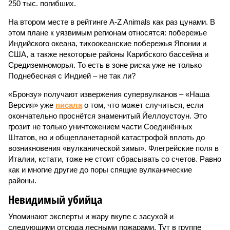
250 тыс. погибших.
На втором месте в рейтинге A-Z Animals как раз цунами. В
этом плане к уязвимым регионам относятся: побережье
Индийского океана, тихо­океанские побережья Японии и
США, а также некоторые районы Карибского бассейна и
Средиземноморья. То есть в зоне риска уже не только
Поднебесная с Индией – не так ли?
«Бронзу» получают извержения супервулканов – «Наша
Версия» уже
писала
о том, что может случиться, если
окончательно проснётся знаменитый Йеллоустоун. Это
грозит не только уничтожением части Соединённых
Штатов, но и общепланетарной катастрофой вплоть до
возникновения «вулканической зимы». Флегрейские поля в
Италии, кстати, тоже не стоит сбрасывать со счетов. Равно
как и многие другие до поры спящие вулканические
районы.
Невидимый убийца
Упоминают эксперты и жару вкупе с засухой и
следующими отсюда лесными пожарами. Тут в группе