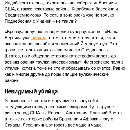
Индийского океана, тихо­океанские побережья Японии и
США, а также некоторые районы Карибского бассейна и
Средиземноморья. То есть в зоне риска уже не только
Поднебесная с Индией – не так ли?
«Бронзу» получают извержения супервулканов – «Наша
Версия» уже
писала
о том, что может случиться, если
окончательно проснётся знаменитый Йеллоустоун. Это
грозит не только уничтожением части Соединённых
Штатов, но и общепланетарной катастрофой вплоть до
возникновения «вулканической зимы». Флегрейские поля в
Италии, кстати, тоже не стоит сбрасывать со счетов. Равно
как и многие другие до поры спящие вулканические
районы.
Невидимый убийца
Упоминают эксперты и жару вкупе с засухой и
следующими отсюда лесными пожарами. Тут в группе
риска запад США, юг Европы, Австралия, Ближний Восток,
а также некоторые районы Бразилии и Африки к югу от
Сахары. Леса начинают гореть всё чаще и чаще,