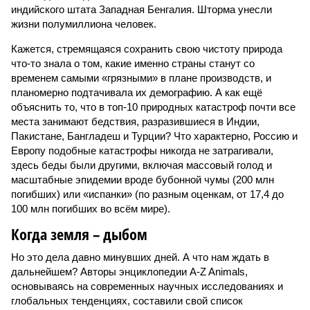
индийского штата Западная Бенгалия. Шторма унесли
жизни полумиллиона человек.
Кажется, стремящаяся сохранить свою чистоту природа
что-то знала о том, какие именно страны станут со
временем самыми «грязными» в плане производств, и
планомерно подтачивала их демографию. А как ещё
объяснить то, что в топ-10 природных катастроф почти все
места занимают бедствия, разразившиеся в Индии,
Пакистане, Бангладеш и Турции? Что характерно, Россию и
Европу подобные катастрофы никогда не затрагивали,
здесь беды были другими, включая массовый голод и
масштабные эпидемии вроде бубонной чумы (200 млн
погибших) или «испанки» (по разным оценкам, от 17,4 до
100 млн погибших во всём мире).
Когда земля – дыбом
Но это дела давно минувших дней. А что нам ждать в
дальнейшем? Авторы энциклопедии A-Z Animals,
основываясь на современных научных исследованиях и
глобальных тенденциях, составили свой список