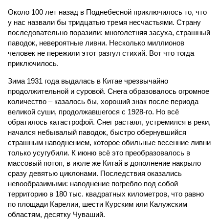
Около 100 лет назад в Поднебесной приключилось то, что
у нас назвали бы тридцатью тремя несчастьями. Страну
последовательно поразили: многолетняя засуха, страшный
паводок, невероятные ливни. Несколько миллионов
человек не пережили этот разгул стихий. Вот что тогда
приключилось.
Зима 1931 года выдалась в Китае чрезвычайно
продолжительной и суровой. Снега образовалось огромное
количество – казалось бы, хороший знак после периода
великой суши, продолжавшегося с 1928-го. Но всё
обратилось катастрофой. Снег растаял, устремился в реки,
начался небывалый паводок, быстро обернувшийся
страшным наводнением, которое обильные весенние ливни
только усугубили. К июню всё это преобразовалось в
массовый потоп, в июле же Китай в дополнение накрыло
сразу девятью циклонами. Последствия оказались
невообразимыми: наводнение погребло под собой
территорию в 180 тыс. квадратных километров, что равно
по площади Карелии, шести Курским или Калужским
областям, десятку Чуваший.