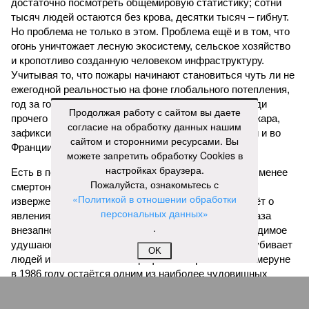
достаточно посмотреть общемировую статистику; сотни
тысяч людей остаются без крова, десятки тысяч – гибнут.
Но проблема не только в этом. Проблема ещё и в том, что
огонь уничтожает лесную экосистему, сельское хозяйство
и кропотливо созданную человеком инфраструктуру.
Учитывая то, что пожары начинают становиться чуть ли не
ежегодной реальностью на фоне глобального потепления,
год за годом их будет всё больше, и здесь уже среди
Продолжая работу с сайтом вы даете
прочего в большой опасности Европа. Небывалая жара,
согласие на обработку данных нашим
зафиксированная в этом и прошлом годах в Италии и во
сайтом и сторонними ресурсами. Вы
Франции, тому лучшее подтверждение.
можете запретить обработку Cookies в
настройках браузера.
Есть в перечне A-Z Animals и экзотика, впрочем, не менее
Пожалуйста, ознакомьтесь с
смертоносная. Это, в частности, «лимнические
«Политикой в отношении обработки
извержения», о которых мало кто слышал. Речь идёт о
персональных данных»
явлениях, когда большое количество углекислого газа
.
внезапно вырывается из глубин озёр, образуя невидимое
удушающее газовое облако, которое безжалостно убивает
OK
людей и животных. Катастрофа на озере Ньос в Камеруне
в 1986 году остаётся одним из наиболее чудовищных
примеров: более 1700 человек и тысячи голов скота
погибли из-за внезапного выброса CO₂, накрывшего