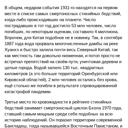
В общем, недаром события 1931-го находятся на первом
месте в списке самых смертоносных стихийных бедствий,
когда-либо происходивших на планете. Число
пострадавших в тот год достигло 53 млн человек, число
погибших, по некоторым оценкам, составило 4 миллиона.
Впрочем, для Китая подобное не в новинку. Так, в сентябре
1887 года вода прорвала многочисленные дамбы на реке
Хуанхэ и быстро залила почти весь Северный Китай, так
как местность там довольно низменная, и потоп просто не
встречал препятствий на своём пути, уничтожая деревни и
целые города. Водой залило 130 тыс. квадратных
километров (а это больше территорий Оренбургской или
Кировской областей), 2 млн человек остались без крова,
ещё столько же погибли в результате спровоцированной
катастрофой пандемии.
Третье место по кровожадности в рейтинге стихийных
бедствий занимает смертоносный циклон Бхола 1970 года,
ставший самым мощным среди себе подобных за всю
историю наблюдений. Он поразил территории современной
Бангладеш, тогда называвшейся Восточным Пакистаном, и