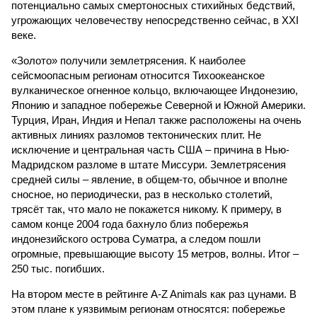
потенциально самых смертоносных стихийных бедствий,
угрожающих человечеству непосредственно сейчас, в XXI
веке.
«Золото» получили землетрясения. К наиболее
сейсмоопасным регионам относится Тихоокеанское
вулканическое огненное кольцо, включающее Индонезию,
Японию и западное побережье Северной и Южной Америки.
Турция, Иран, Индия и Непал также расположены на очень
активных линиях разломов тектонических плит. Не
исключение и центральная часть США – причина в Нью-
Мадридском разломе в штате Миссури. Землетрясения
средней силы – явление, в общем-то, обычное и вполне
сносное, но периодически, раз в несколько столетий,
трясёт так, что мало не покажется никому. К примеру, в
самом конце 2004 года бахнуло близ побережья
индонезийского острова Суматра, а следом пошли
огромные, превышающие высоту 15 метров, волны. Итог –
250 тыс. погибших.
На втором месте в рейтинге A-Z Animals как раз цунами. В
этом плане к уязвимым регионам относятся: побережье