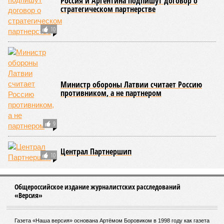
Россия и Аргентина подпишут договор о
стратегическом партнерстве
10
Министр обороны Латвии считает Россию
противником, а не партнером
9
Централ Партнершип
10
Общероссийское издание журналистских расследований
«Версия»
Газета «Наша версия» основана Артёмом Боровиком в 1998 году как газета