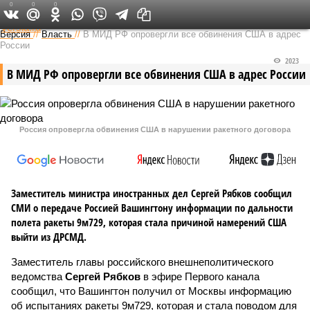
0
0
0
Федеральный выпуск
Версия
//
Власть
//
В МИД РФ опровергли все обвинения США в адрес
России
2023
В МИД РФ опровергли все обвинения США в адрес России
Россия опровергла обвинения США в нарушении ракетного договора
Заместитель министра иностранных дел Сергей Рябков сообщил
СМИ о передаче Россией Вашингтону информации по дальности
полета ракеты 9м729, которая стала причиной намерений США
выйти из ДРСМД.
Заместитель главы российского внешнеполитического
ведомства
Сергей Рябков
в эфире Первого канала
сообщил, что Вашингтон получил от Москвы информацию
об испытаниях ракеты 9м729, которая и стала поводом для