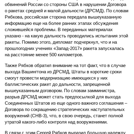
обвинений России со стороны США в нарушении Договора
о ракетах средней и малой дальности (ДРСМД). По словам
Рябкова, российская сторона передала вышеуказанную
информацию еще на более ранних этапах обсуждения
сложившейся проблемы. В переданных материалах
указано - на какую дальность проводились испытания этой
ракеты. Помимо этого, дипломат подчеркнул, что и на
прошлогодних учениях «Запад-2017» ракета запускалась
на расстояние менее 500 километров.
Также Рябков обратил внимание на тот факт, что в случае
выхода Вашингтона из ДРСМД, Штаты в короткие сроки
смогут провести модернизацию имеющихся у них
баллистических ракет до дальности, запрещенной
вышеуказанным договором. По словам замминистра,
разрыв ДРСМД может стать предпосылкой для выхода
Соединенных Штатов из еще одного важного соглашения –
Договора по сокращению стратегических наступательных
вооружений (СНВ-3), что, в свою очередь, станет полной
утратой какого-либо контроля над вооружениями.
В связи с этим Сергей Рябков выразил большую надежду