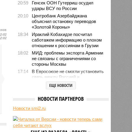
20:59
Генсек ООН Гутерриш осудил
удары ВСУ по России
20:10
Центробанк Азербайджана
объяснил остановку переводов
«Золотой Короны»
йнов
18:34
Ираклий Кобахидзе посчитал
12:02
12:02
саботажем информацию о плохом
отношении к россиянам в Грузии
18:02
МИД: проблемы экспорта Армении
не связаны с ограничениями со
стороны Москвы
17:14
В Евросоюзе не смогли установить
связь между Россией и
миграционным кризисом в Сеуте
ЕЩЕ НОВОСТИ
16:01
Ямпольская объяснила причины
проблем с поступлением в
НОВОСТИ ПАРТНЕРОВ
ведущие вузы страны
Новости smi2.ru
15:23
Euractiv: закрытие границы с
Россией спровоцировало спад
экономики Финляндии
13:44
Минобрнауки осенью примет