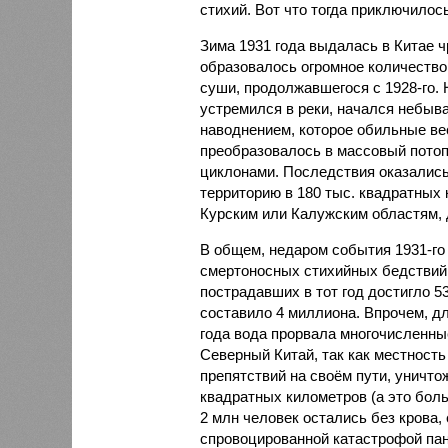
стихий. Вот что тогда приключилось
Зима 1931 года выдалась в Китае 
образовалось огромное количество
суши, продолжавшегося с 1928-го. 
устремился в реки, начался небы
наводнением, которое обильные вес
преобразовалось в массовый потоп
циклонами. Последствия оказались
территорию в 180 тыс. квадратных 
Курским или Калужским областям, 
В общем, недаром события 1931-го
смертоносных стихийных бедствий,
пострадавших в тот год достигло 5
составило 4 миллиона. Впрочем, для
года вода прорвала многочисленны
Северный Китай, так как местность
препятствий на своём пути, уничто
квадратных километров (а это бол
2 млн человек остались без крова,
спровоцированной катастрофой па