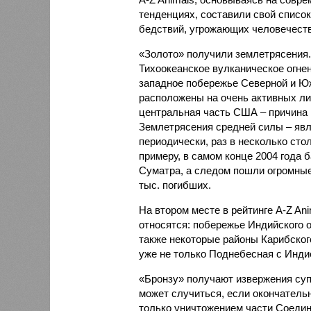
тенденциях, составили свой списо
бедствий, угрожающих человечеству
«Золото» получили землетрясения.
Тихоокеанское вулканическое огне
западное побережье Северной и Юж
расположены на очень активных ли
центральная часть США – причина
Землетрясения средней силы – явле
периодически, раз в несколько стол
примеру, в самом конце 2004 года 
Суматра, а следом пошли огромные
тыс. погибших.
На втором месте в рейтинге A-Z An
относятся: побережье Индийского о
также некоторые районы Карибского
уже не только Поднебесная с Индие
«Бронзу» получают извержения су
может случиться, если окончатель
только уничтожением части Соеди