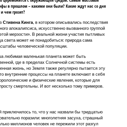
офы в прошлом – какими они были? Какие ждут нас со дня
 и чем грозят?
аз
Стивена Кинга
, в котором описывались последствия
ного апокалипсиса, искусственно вызванного группой
 этой мерзости». В реальной жизни участия пытливых
ца света может не понадобиться: природа сама
масштабы человеческой популяции.
ша любимая маленькая планета может быть
венной, где в пределах Солнечной системы есть
енная жизнь, но Земля также регулярно пытается эту
что внутренние процессы на планете включают в себя
орологические и физические явления, которые для
просту смертельны. И вот несколько тому примеров.
й приключилось то, что у нас назвали бы тридцатью
овательно поразили: многолетняя засуха, страшный
олько миллионов человек не пережили этот разгул