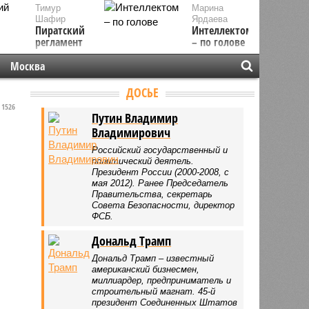
Тимур
Марина
Шафир
Ярдаева
Пиратский
Интеллектом
регламент
– по голове
Москва
ДОСЬЕ
1526
Путин Владимир
Владимирович
Российский государственный и
политический деятель.
Президент России (2000-2008, с
мая 2012). Ранее Председатель
Правительства, секретарь
Совета Безопасности, директор
ФСБ.
Дональд Трамп
Дональд Трамп – известный
американский бизнесмен,
миллиардер, предприниматель и
строительный магнат. 45-й
президент Соединенных Штатов