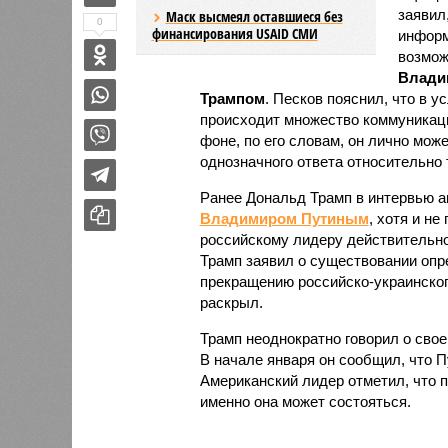
заявил
Маск высмеял оставшиеся без
0
финансирования USAID СМИ
информ
возмож
Влади
Трампом
. Песков пояснил, что в 
происходит множество коммуникаци
фоне, по его словам, он лично може
однозначного ответа относительно 
Ранее Дональд Трамп в интервью 
Владимиром Путиным
, хотя и не
российскому лидеру действительно 
Трамп заявил о существовании опр
прекращению российско-украинског
раскрыл.
Трамп неоднократно говорил о сво
В начале января он сообщил, что П
Американский лидер отметил, что по
именно она может состояться.