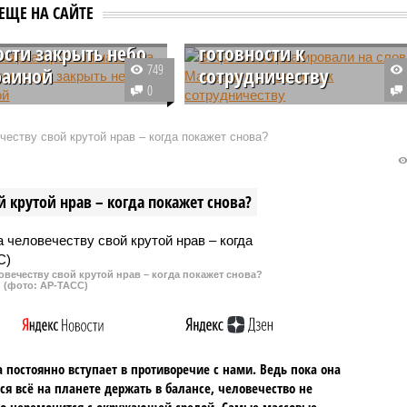
ле отреагировали
В Кремле отреагировали
ЕЩЕ НА САЙТЕ
ва Трампа о
на слова Мадьяра о
ости закрыть небо
готовности к
749
раиной
сотрудничеству
0
кретарь президента
Официальный представитель
митрий Песков
Кремля Дмитрий Песков заявил
еству свой крутой нрав – когда покажет снова?
нтировал прозвучавшее
журналистам, что Москва будет
 на саммите НАТО в
оценивать перспективы
аявление американского
двусторонних отношений с
 крутой нрав – когда покажет снова?
ональда Трампа.
Будапештом, ориентируясь на
реальные действия нового
венгерского правительства.
овечеству свой крутой нрав – когда покажет снова?
(фото: АР-ТАСС)
 постоянно вступает в противоречие с нами. Ведь пока она
ся всё на планете держать в балансе, человечество не
о церемонится с окружающей средой. Самые массовые