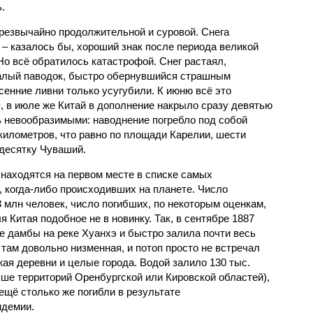
.
чрезвычайно продолжительной и суровой. Снега
 – казалось бы, хороший знак после периода великой
Но всё обратилось катастрофой. Снег растаял,
валый паводок, быстро обернувшийся страшным
енние ливни только усугубили. К июню всё это
, в июле же Китай в дополнение накрыло сразу девятью
 невообразимыми: наводнение погребло под собой
километров, что равно по площади Карелии, шести
десятку Чуваший.
 находятся на первом месте в списке самых
 когда-либо происходивших на планете. Число
3 млн человек, число погибших, по некоторым оценкам,
 Китая подобное не в новинку. Так, в сентябре 1887
е дамбы на реке Хуанхэ и быстро залила почти весь
 там довольно низменная, и потоп просто не встречал
жая деревни и целые города. Водой залило 130 тыс.
ьше территорий Оренбургской или Кировской областей),
 ещё столько же погибли в результате
ндемии.