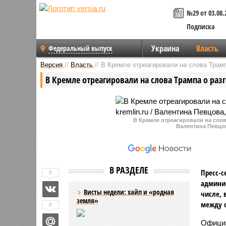
№29 от 03.08.
Подписка
Украина
Власть
Федеральный выпуск
Версия
//
Власть
//
В Кремле отреагировали на слова Трамп
В Кремле отреагировали на слова Трампа о раз
В Кремле отреагировали на слова
Валентина Певцо
В РАЗДЕЛЕ
Пресс-с
0
админис
Висты недели: хайп и «родная
числе, 
земля»
между с
0
Официа