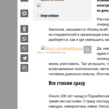
катастр
0
на день
Энергообман
Расск
0
очеред
биологов, называется «Конец всей
исследователей в организации кон
разберётся, как и где уменьшить 
Да, на
(фото: en.wikipedia.org)
единст
полноц
жизнь уничтожить. Так уж вышло, 
всевозможные геологические, мете
человека довольно опасны. Или по
Все стихии сразу
Около 100 лет назад в Поднебесно
тремя несчастьями. Страну послед
паводок, невероятные ливни. Неск