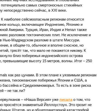
к потенциально самых смертоносных стихийных
 непосредственно сейчас, в XXI веке.
 К наиболее сейсмоопасным регионам относится
нное кольцо, включающее Индонезию, Японию и
ной Америки. Турция, Иран, Индия и Непал также
ниях разломов тектонических плит. Не исключение и
 в Нью-Мадридском разломе в штате Миссури.
ние, в общем-то, обычное и вполне сносное, но
етий, трясёт так, что мало не покажется никому. К
бахнуло близ побережья индонезийского острова
, превышающие высоту 15 метров, волны. Итог – 250
imals как раз цунами. В этом плане к уязвимым регионам
кеана, тихо­океанские побережья Японии и США, а
 бассейна и Средиземноморья. То есть в зоне риска
й – не так ли?
первулканов – «Наша Версия» уже
писала
о том, что
но проснётся знаменитый Йеллоустоун. Это грозит не
нённых Штатов, но и общепланетарной катастрофой