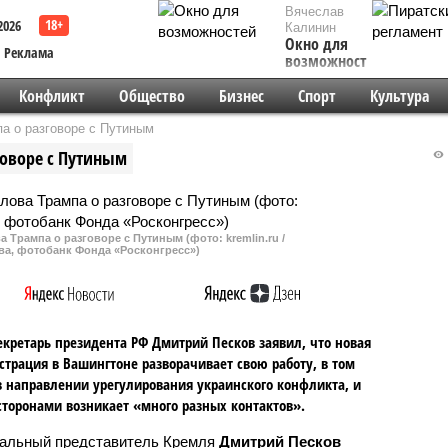
Вячеслав
2026
Калинин
Окно для
Реклама
возможностей
Конфликт
Общество
Бизнес
Спорт
Культура
а о разговоре с Путиным
говоре с Путиным
 Трампа о разговоре с Путиным (фото: kremlin.ru /
ва, фотобанк Фонда «Росконгресс»)
екретарь президента РФ Дмитрий Песков заявил, что новая
трация в Вашингтоне разворачивает свою работу, в том
в направлении урегулирования украинского конфликта, и
торонами возникает «много разных контактов».
льный представитель Кремля
Дмитрий Песков