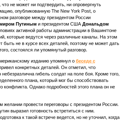
, что не может ни подтвердить, ни опровергнуть
ацию, опубликованную The New York Post, о
ном разговоре между президентом России
миром Путиным
и президентом США
Дональдом
условиях активной работы администрации в Вашингтоне
й, которые ведутся через различные каналы. На этом
т быть не в курсе всех деталей, поэтому не может дать
того, состоялся ли упомянутый разговор.
американскому изданию упомянул о
беседе с
 привел конкретных деталей. Он отметил, что
небезразлична гибель солдат на поле боя. Кроме того,
еделенного плана, который мог бы способствовать
о конфликта. Однако подробностей этого плана он не
ем желании провести переговоры с президентом России.
утин выразил готовность встретиться с ним.
дготовка к такой встрече ведется, но не уточнил, когда