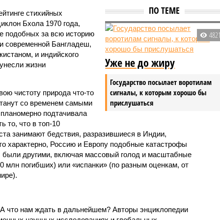
ПО ТЕМЕ
ейтинге стихийных
иклон Бхола 1970 года,
 подобных за всю историю
482
и современной Бангладеш,
истаном, и индийского
Уже не до жиру
унесли жизни
Государство посылает воротилам
сигналы, к которым хорошо бы
вою чистоту природа что-то
прислушаться
станут со временем самыми
и планомерно подтачивала
 то, что в топ-10
ста занимают бедствия, разразившиеся в Индии,
то характерно, Россию и Европу подобные катастрофы
ды были другими, включая массовый голод и масштабные
 млн погибших) или «испанки» (по разным оценкам, от
ире).
 А что нам ждать в дальнейшем? Авторы энциклопедии
еменных научных исследованиях и глобальных