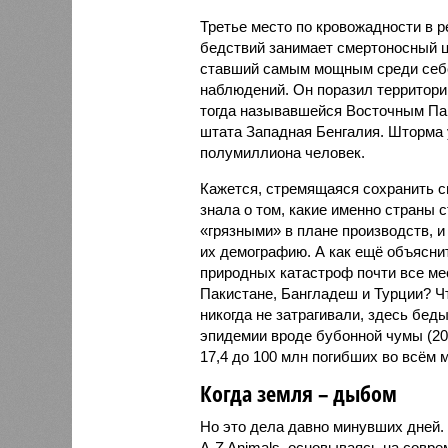
Третье место по кровожадности в р
бедствий занимает смертоносный ц
ставший самым мощным среди себе
наблюдений. Он поразил территори
тогда называвшейся Восточным Пак
штата Западная Бенгалия. Шторма 
полумиллиона человек.
Кажется, стремящаяся сохранить с
знала о том, какие именно страны 
«грязными» в плане производств, 
их демографию. А как ещё объяснить
природных катастроф почти все ме
Пакистане, Бангладеш и Турции? Ч
никогда не затрагивали, здесь бе
эпидемии вроде бубонной чумы (200
17,4 до 100 млн погибших во всём м
Когда земля – дыбом
Но это дела давно минувших дней.
A-Z Animals, основываясь на совр