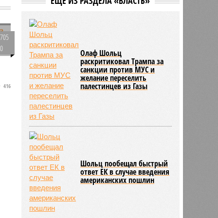
ЕЩЕ ИЗ РАЗДЕЛА «ВЛАСТЬ»
решение о правилах приёма на
платные места в вузах
705
0
Олаф Шольц
раскритиковал Трампа за
санкции против МУС и
желание переселить
палестинцев из Газы
416
Шольц пообещал быстрый
ответ ЕК в случае введения
американских пошлин