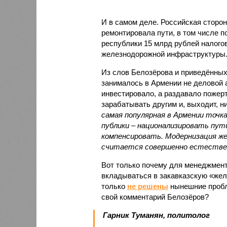
И в самом деле. Российская сторон
ремонтировала пути, в том числе п
республики 15 млрд рублей налогов
железнодорожной инфраструктуры
Из слов Белозёрова и приведённых
занималось в Армении не деловой а
инвестировало, а раздавало пожерт
зарабатывать другим и, выходит, н
самая популярная в Армении точка
публики – национализировать пут
компенсировать. Модернизация же
считается совершенно естестве
Вот только почему для менеджмен
вкладываться в закавказскую «желе
только
не решены
нынешние пробл
свой комментарий Белозёров?
Гарник Туманян, политолог