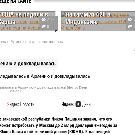
ЕЩЕ НА САЙТЕ
 объяснил,
решение Путина не ехат
 США не подали в
на саммит G20 в
2542
 Херша
Индонезию
0
у бы подали в суд на
По словам пресс-секретаря
та Херша,
президента РФ Владимира
ась в Армению и довкладывалась
шего расследование о
Путина Дмитрия Пескова,
на «Северных потоках»,
российский лидер не поехал на
реально не были
саммит «Большой двадцатки» н
мению и довкладывалась
ы к диверсиям на
Бали из-за необходимости
.
находиться в России.
валась в Армению и довкладывалась (фото: Deep
Vision)
 закавказской республики Никол Пашинян заявил, что его
может потребовать у Москвы до 2 млрд долларов ежегодно за
Южно-Кавказской железной дороги (ЮКЖД). В настоящий