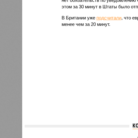
нет обязательств по уведомлению 
этом за 30 минут в Штаты было от
В Британии уже
подсчитали
, что е
менее чем за 20 минут.
К
Спецпр
Кремль: Россия не
презид