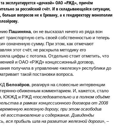
та эксплуатируется «дочкой» ОАО «РЖД», причём
тельно за российский счёт. И в складывающейся ситуации,
, больше вопросов не к Еревану, а к гендиректору монополии
елозёрову.
ению
Пашиняна
, он не высказал ничего из ряда вон
ает транспортную сеть своей собственностью и теперь
и» означенную сумму. При этом, как отмечают
авляя этот счёт, не раскрыла методику его
 взяла цифры с потолка. Отдельно стоит отметить, что
рменией и ОАО «РЖД» концессионный договор,
пания получила в управление «железку» республики до
матривает такой постановки вопроса.
РЖД
Белозёров
, реагируя на словесные интервенции
терянно-обиженным комментарием. И, кажется, стало
жер, ЮКЖД и РЖД
«последовательно и в полном объёме
ельства в рамках концессионного договора от 2008
овременную железную дорогу, при этом освободив
её восстановление и содержание. Дивиденды
сь, вся прибыль шла на развитие железной дороги»
, –