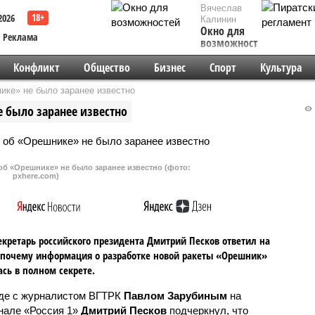
Вячеслав
2026
Калинин
Окно для
Реклама
возможностей
Конфликт
Общество
Бизнес
Спорт
Культура
ике» не было заранее известно
 было заранее известно
об «Орешнике» не было заранее известно (фото:
pxhere.com)
екретарь российского президента Дмитрий Песков ответил на
 почему информация о разработке новой ракеты «Орешник»
сь в полном секрете.
де с журналистом ВГТРК
Павлом Зарубиным
на
нале «Россия 1»
Дмитрий Песков
подчеркнул, что