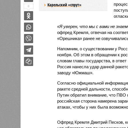
процес
Карельский «спрут»
0
поступ
огласки
«Я уверен, что мы с вами не знае
офпред Кремля, отвечая на соотве
«Орешника» ранее не озвучивались
Напомним, о существовании у Росс
ноября. Об этом в обращении к ро
словам главы государства, в ответ
Россия нанесла удар данной ракет
заводу «Южмаш».
Согласно официальной информации
ракете средней дальности, способн
Путин обратил внимание, что ПВО н
российская сторона намерена зар
атаках, чтобы у них была возможно
Офпред Кремля Дмитрий Песков, к