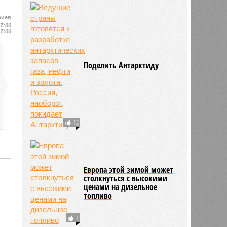
риев
17:00
17:00
Поделить Антарктиду
12
Европа этой зимой может
столкнуться с высокими
ценами на дизельное
топливо
425
1