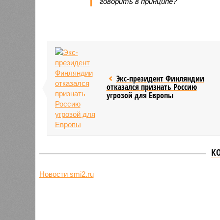
говорить в принципе?
Экс-президент Финляндии
отказался признать Россию
угрозой для Европы
К
Новости smi2.ru
Версия
//
Конфликт
//
В нескольких станциях от уже сданн
компании Capital Group начала реальной достройки
«Станция ожидания» для доль