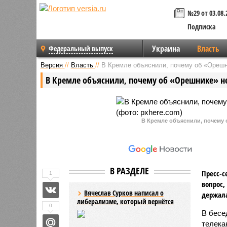
№29 от 03.08.
Подписка
Украина
Власть
Федеральный выпуск
Версия
//
Власть
//
В Кремле объяснили, почему об «Орешн
В Кремле объяснили, почему об «Орешнике» не
В Кремле объяснили, почему 
В РАЗДЕЛЕ
Пресс-с
1
вопрос,
Вячеслав Сурков написал о
держала
либерализме, который вернётся
0
В бесе
телека