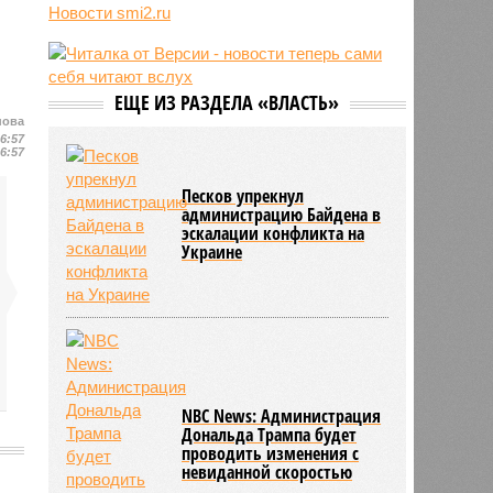
Новости smi2.ru
блогер передумал из-за реакции
подписчиков
11:43
Итальянские аграрии забили
тревогу из-за засухи
ЕЩЕ ИЗ РАЗДЕЛА «ВЛАСТЬ»
нова
16:57
16:57
Песков упрекнул
администрацию Байдена в
эскалации конфликта на
Украине
NBC News: Администрация
Дональда Трампа будет
проводить изменения с
невиданной скоростью