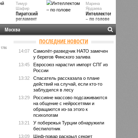
Тимур
Марина
Шафир
Ярдаева
Пиратский
Интеллектом
регламент
– по голове
Москва
ПОСЛЕДНИЕ НОВОСТИ
1786
14:07
Самолёт-разведчик НАТО замечен
у берегов Финского залива
13:45
Евросоюз нарастил импорт СПГ из
России
13:32
Спасатель рассказала о плане
действий на случай, если кто-то
заблудился в лесу
13:29
Россияне массово подсаживаются
на общение с нейросетями и
обращаются из-за этого к
психологам
13:21
У побережья Турции обнаружили
беспилотник
13:09
Шеф-повар раскрыл секрет