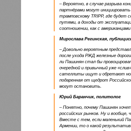
– Вероятно, в случае разрыва ко
партнёрами могут инициировать 
трамповскому TRIPP, где будет с
путями, а доходы от эксплуатац
соотношении, как с американцами 
Мирослава Регинская, публици
– Довольно вероятным представл
после ухода РЖД железные дороги
ли Пашинян стал бы провоцирова
очередной и привычный уже «сли
сателлиты ищут и обретают новы
подаренная от щедрот Российског
могут остановить.
Юрий Баранчик, политолог
– Понятно, почему Пашинян хоче
российских рынков. Ну и вообще, 
Вместе с тем, если маленький П
Армении, то о какой результати