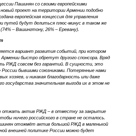
нцессии Пашинян со своими европейскими
новый проект на территории Армении подобно
оздана европейская концессия для управления
ии путей будут делиться плюс-минус в таком же
(74% – Вашингтону, 26% – Еревану).
ст
яется вариант развития событий, при котором
 Армении быстро обретут другого спонсора. Вряд
ть РЖД совсем без гарантий. В сущности, это
в» России бывшими союзниками. Потерянные нами
х хозяев, и никакая благодарность или даже
о государства значительная выгода их в этом не
т отжать актив РЖД – в отместку за закрытие
чтобы ничего российского в стране не осталось.
ашинян отожмёт актив большой РЖД в маленькой
вной внешней политике России можно будет