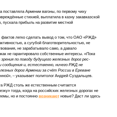
а поставляла Армении вагоны, по первому чиху
овреждённые стихией, выплатила в казну закавказской
, пускала прибыль на развитие местной
.
 фактов легко сделать вывод о том, что ОАО «РЖД»
ктивностью, а сугубой благотворительностью, не
вования, не зарабатывало само, а давало
икак не гарантировало собственные интересы.
«Пока
 зрения по поводу будущего железных дорог рес­
и сообщения и, естественно, ничего РЖД не
лезных дорог Армении за счёт России в Ереване
нной»
, – указывает политолог Андрей Суздальцев.
та РЖД столь же естественным считается
зку» тогда, когда на российских железных дорогах не
емы, но и постоянно
возникают
новые? Даст ли здесь