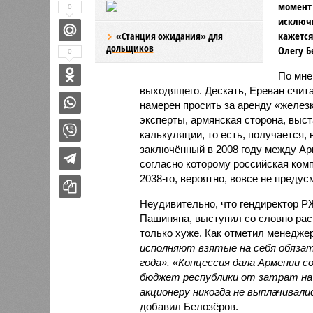
момент 
0
исключи
кажется
«Станция ожидания» для
дольщиков
Олегу Б
0
По мн
выходящего. Дескать, Ереван счит
намерен просить за аренду «железк
эксперты, армянская сторона, выст
калькуляции, то есть, получается,
заключённый в 2008 году между А
согласно которому российская ком
2038-го, вероятно, вовсе не предус
Неудивительно, что гендиректор 
Пашиняна, выступил со словно рас
только хуже. Как отметил менед
исполняют взятые на себя обязат
года». «Концессия дала Армении с
бюджет республики от затрат на 
акционеру никогда не выплачивали
добавил Белозёров.