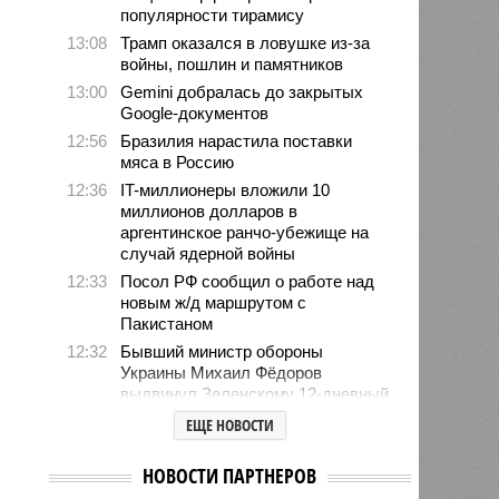
популярности тирамису
13:08
Трамп оказался в ловушке из-за
войны, пошлин и памятников
13:00
Gemini добралась до закрытых
Google-документов
12:56
Бразилия нарастила поставки
мяса в Россию
12:36
IT-миллионеры вложили 10
миллионов долларов в
аргентинское ранчо-убежище на
случай ядерной войны
12:33
Посол РФ сообщил о работе над
новым ж/д маршрутом с
Пакистаном
12:32
Бывший министр обороны
Украины Михаил Фёдоров
выдвинул Зеленскому 12-дневный
ультиматум
ЕЩЕ НОВОСТИ
12:18
Удары США лишь замедлили
ядерную программу Ирана
НОВОСТИ ПАРТНЕРОВ
12:07
Решивший сделать эвтаназию