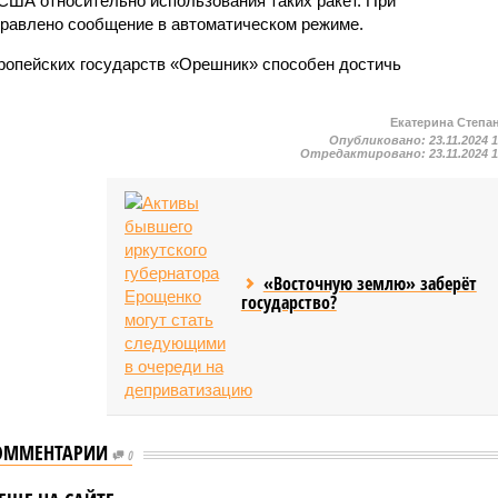
США относительно использования таких ракет. При
правлено сообщение в автоматическом режиме.
вропейских государств «Орешник» способен достичь
Екатерина Степа
Опубликовано:
23.11.2024 
Отредактировано:
23.11.2024 
«Восточную землю» заберёт
государство?
ОММЕНТАРИИ
0
едставитель
ента Сергей
В Кремле объяснили