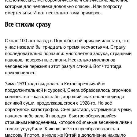
которые для человека довольно опасны. Или попросту
смертельны. И вот несколько тому примеров.
Все стихии сразу
Около 100 лет назад в Поднебесной приключилось то, что
у нас назвали бы тридцатью тремя несчастьями. Страну
последовательно поразили: многолетняя засуха, страшный
паводок, невероятные ливни. Несколько миллионов
человек не пережили этот разгул стихий. Вот что тогда
приключилось.
Зима 1931 года выдалась в Китае чрезвычайно
продолжительной и суровой. Снега образовалось огромное
количество – казалось бы, хороший знак после периода
великой суши, продолжавшегося с 1928-го. Но всё
обратилось катастрофой. Снег растаял, устремился в реки,
начался небывалый паводок, быстро обернувшийся
страшным наводнением, которое обильные весенние ливни
только усугубили. К июню всё это преобразовалось в
массовый потоп, в июле же Китай в дополнение накрыло