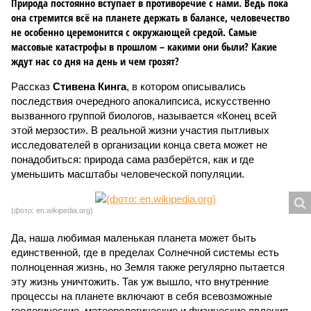
Природа постоянно вступает в противоречие с нами. Ведь пока
она стремится всё на планете держать в балансе, человечество
не особенно церемонится с окружающей средой. Самые
массовые катастрофы в прошлом – какими они были? Какие
ждут нас со дня на день и чем грозят?
Рассказ
Стивена Кинга
, в котором описывались
последствия очередного апокалипсиса, искусственно
вызванного группой биологов, называется «Конец всей
этой мерзости». В реальной жизни участия пытливых
исследователей в организации конца света может не
понадобиться: природа сама разберётся, как и где
уменьшить масштабы человеческой популяции.
(фото: en.wikipedia.org)
Да, наша любимая маленькая планета может быть
единственной, где в пределах Солнечной системы есть
полноценная жизнь, но Земля также регулярно пытается
эту жизнь уничтожить. Так уж вышло, что внутренние
процессы на планете включают в себя всевозможные
геологические, метеорологические и физические явления,