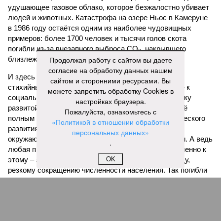
удушающее газовое облако, которое безжалостно убивает
людей и животных. Катастрофа на озере Ньос в Камеруне
в 1986 году остаётся одним из наиболее чудовищных
примеров: более 1700 человек и тысячи голов скота
погибли из-за внезапного выброса CO₂, накрывшего
близлежащие деревни.
Продолжая работу с сайтом вы даете
согласие на обработку данных нашим
И здесь мы плавно подходим к тому, чем все эти
сайтом и сторонними ресурсами. Вы
стихийные бедствия могут закончиться. А именно – к
можете запретить обработку Cookies в
социальному коллапсу, то есть фактическому упадку
настройках браузера.
развитой цивилизации, зачастую с последующим её
Пожалуйста, ознакомьтесь с
полным уничтожением. Среди причин такого трагического
«Политикой в отношении обработки
развития событий учёные называют деградацию
персональных данных»
окружающей среды, истощение ресурсов и болезни. А ведь
.
любая природная катастрофа непременно ведёт именно к
этому – экономическому кризису, эпидемиям, голоду,
OK
резкому сокращению численности населения. Так погибли
цивилизации шумеров, майя, кхмеров – список не
исчерпывающий. Какая цивилизация будет следующей?
Илья Космач
Газета
«Наша версия» №29 от 03.08.2026
Опубликовано:
05.08.2026 13:00