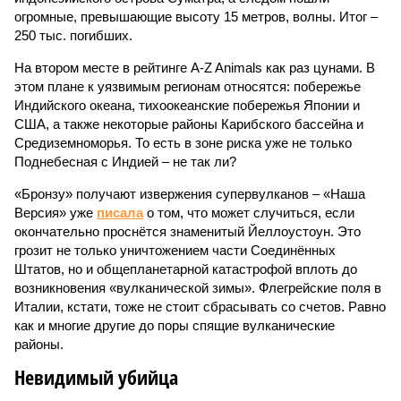
огромные, превышающие высоту 15 метров, волны. Итог –
250 тыс. погибших.
На втором месте в рейтинге A-Z Animals как раз цунами. В
этом плане к уязвимым регионам относятся: побережье
Индийского океана, тихо­океанские побережья Японии и
США, а также некоторые районы Карибского бассейна и
Средиземноморья. То есть в зоне риска уже не только
Поднебесная с Индией – не так ли?
«Бронзу» получают извержения супервулканов – «Наша
Версия» уже
писала
о том, что может случиться, если
окончательно проснётся знаменитый Йеллоустоун. Это
грозит не только уничтожением части Соединённых
Штатов, но и общепланетарной катастрофой вплоть до
возникновения «вулканической зимы». Флегрейские поля в
Италии, кстати, тоже не стоит сбрасывать со счетов. Равно
как и многие другие до поры спящие вулканические
районы.
Невидимый убийца