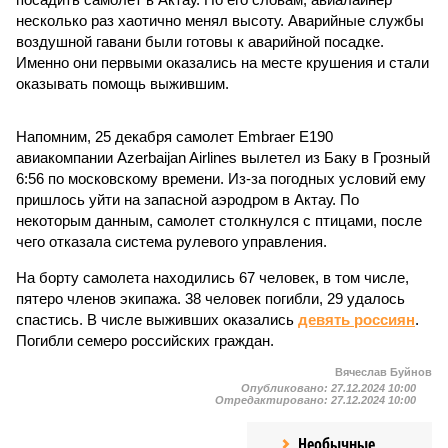
несколько раз хаотично менял высоту. Аварийные службы
воздушной гавани были готовы к аварийной посадке.
Именно они первыми оказались на месте крушения и стали
оказывать помощь выжившим.
Напомним, 25 декабря самолет Embraer E190
авиакомпании Azerbaijan Airlines вылетел из Баку в Грозный
6:56 по московскому времени. Из-за погодных условий ему
пришлось уйти на запасной аэродром в Актау. По
некоторым данным, самолет столкнулся с птицами, после
чего отказала система рулевого управления.
На борту самолета находились 67 человек, в том числе,
пятеро членов экипажа. 38 человек погибли, 29 удалось
спастись. В числе выживших оказались
девять россиян
.
Погибли семеро российских граждан.
Вячеслав Буйнов
Опубликовано:
27.12.2024 10:00
Отредактировано:
27.12.2024 10:00
Необычные