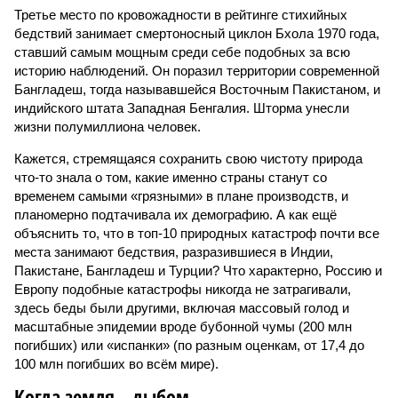
Третье место по кровожадности в рейтинге стихийных
бедствий занимает смертоносный циклон Бхола 1970 года,
ставший самым мощным среди себе подобных за всю
историю наблюдений. Он поразил территории современной
Бангладеш, тогда называвшейся Восточным Пакистаном, и
индийского штата Западная Бенгалия. Шторма унесли
жизни полумиллиона человек.
Кажется, стремящаяся сохранить свою чистоту природа
что-то знала о том, какие именно страны станут со
временем самыми «грязными» в плане производств, и
планомерно подтачивала их демографию. А как ещё
объяснить то, что в топ-10 природных катастроф почти все
места занимают бедствия, разразившиеся в Индии,
Пакистане, Бангладеш и Турции? Что характерно, Россию и
Европу подобные катастрофы никогда не затрагивали,
здесь беды были другими, включая массовый голод и
масштабные эпидемии вроде бубонной чумы (200 млн
погибших) или «испанки» (по разным оценкам, от 17,4 до
100 млн погибших во всём мире).
Когда земля – дыбом