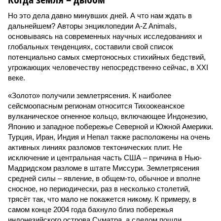
Но это дела давно минувших дней. А что нам ждать в
дальнейшем? Авторы энциклопедии A-Z Animals,
основываясь на современных научных исследованиях и
глобальных тенденциях, составили свой список
потенциально самых смертоносных стихийных бедствий,
угрожающих человечеству непосредственно сейчас, в XXI
веке.
«Золото» получили землетрясения. К наиболее
сейсмоопасным регионам относится Тихоокеанское
вулканическое огненное кольцо, включающее Индонезию,
Японию и западное побережье Северной и Южной Америки.
Турция, Иран, Индия и Непал также расположены на очень
активных линиях разломов тектонических плит. Не
исключение и центральная часть США – причина в Нью-
Мадридском разломе в штате Миссури. Землетрясения
средней силы – явление, в общем-то, обычное и вполне
сносное, но периодически, раз в несколько столетий,
трясёт так, что мало не покажется никому. К примеру, в
самом конце 2004 года бахнуло близ побережья
индонезийского острова Суматра, а следом пошли