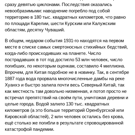
сразу девятью циклонами. Последствия оказались
невообразимыми: наводнение погребло под собой
территорию в 180 тыс. квадратных километров, что равно
по площади Карелии, шести Курским или Калужским
областям, десятку Чуваший.
В общем, недаром события 1931-го находятся на первом
месте в списке самых смертоносных стихийных бедствий,
когда-либо происходивших на планете. Число
пострадавших в тот год достигло 53 млн человек, число
погибших, по некоторым оценкам, составило 4 миллиона.
Впрочем, для Китая подобное не в новинку. Так, в сентябре
1887 года вода прорвала многочисленные дамбы на реке
Хуанхэ и быстро залила почти весь Северный Китай, так
как местность там довольно низменная, и потоп просто не
встречал препятствий на своём пути, уничтожая деревни и
целые города. Водой залило 130 тыс. квадратных
километров (а это больше территорий Оренбургской или
Кировской областей), 2 млн человек остались без крова,
ещё столько же погибли в результате спровоцированной
катастрофой пандемии.