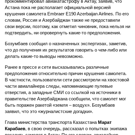
прокомментировал авиакатастрофу в Актау, заявив, что
Астана пока не располагает официальной версией
крушения самолета Embraer E190 Azerbaijan Airlines. По его
словам, Россия и Азербайджан также не предоставили
свои версии, поэтому, как отметил чиновник, пока нельзя ни
подтвердить, ни опровергнуть какие-то предположения.
Бозумбаев сообщил о назначенных экспертизах, заметив,
что до получения их результатов говорить о чем-либо или
делать какие-то выводы невозможно.
Ранее в прессе и сети высказывались различные
предположения относительно причин крушения самолета.
В частности, пользователи сети рассмотрели на хвостовой
части авиалайнера следы, напоминающие пулевые
отверстия, а западные СМИ со ссылкой на источники в
правительстве Азербайджана сообщили, что самолет мог
быть поражен ракетой «земля – воздух». Бозумбаев
заявил, что это «журналистские догадки».
Глава министерства транспорта Казахстана
Марат
Карабаев
, в свою очередь, рассказал о попытках экипажа
посадить самолет в Актау. По его словам, авиалайнер