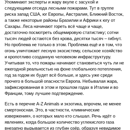
Упоминают эксперты и жару вкупе с засухой и
следующими отсюда лесными пожарами. Тут в группе
риска запад США, юг Европы, Австралия, Ближний Восток,
а также некоторые районы Бразилии и Африки к югу от
Сахары. Леса начинают гореть всё чаще и чаще,
достаточно посмотреть общемировую статистику; сотни
тысяч людей остаются без крова, десятки тысяч – гибнут.
Но проблема не только в этом. Проблема ещё и в том, что
огонь уничтожает лесную экосистему, сельское хозяйство
и кропотливо созданную человеком инфраструктуру.
Учитывая то, что пожары начинают становиться чуть ли не
ежегодной реальностью на фоне глобального потепления,
год за годом их будет всё больше, и здесь уже среди
прочего в большой опасности Европа. Небывалая жара,
зафиксированная в этом и прошлом годах в Италии и во
Франции, тому лучшее подтверждение.
Есть в перечне A-Z Animals и экзотика, впрочем, не менее
смертоносная. Это, в частности, «лимнические
извержения», о которых мало кто слышал. Речь идёт о
явлениях, когда большое количество углекислого газа
внезапно вырывается из глубин озёр, образуя невидимое