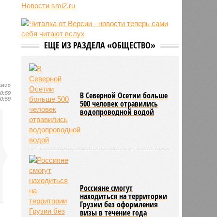
о российской угрозе
Новости smi2.ru
10:39
Украинскому кандидату в конгресс
США запретили приходить на
пляж после драки
10:33
Аргентина и Мексика поддержали
ЕЩЕ ИЗ РАЗДЕЛА «ОБЩЕСТВО»
Инфантино после его промаха с
попыткой продать долю ЧМ
10:28
Крупнейшие финансовые
компании США на Уолл-стрит
сии»
подверглись массированной
10:59
В Северной Осетии больше
10:59
кибератаке
500 человек отравились
водопроводной водой
Россияне смогут
находиться на территории
Грузии без оформления
визы в течение года