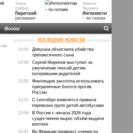
Тимур
Марина
Шафир
Ярдаева
Пиратский
Интеллектом
регламент
– по голове
Москва
ПОСЛЕДНИЕ НОВОСТИ
2166
14:49
Девушка объяснила убийство
трёхмесячного сына
14:40
Сергей Миронов выступил за
увеличение пенсий детям,
потерявшим родителей
13:56
Финляндия захотела использовать
приграничные болота против
России
13:15
С сентября изменятся правила
перевозки групп детей автобусами
13:04
В России с начала 2026 года
существенно вырос объём выдачи
ипотеки
12:41
Во Франции проведут учения по