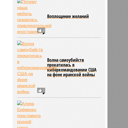
Воплощение желаний
2
Волна самоубийств
прокатилась в
киберкомандовании США
на фоне иранской войны
1
ьхин
11:09