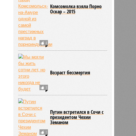
11:09
Комсомолка взяла Порно
Оскар – 2015
4
Возраст бессмертия
3
604
Путин встретился в Сочи с
президентом Чехии
Земаном
1