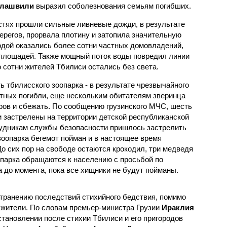
елашвили
выразил соболезнования семьям погибших.
остях прошли сильные ливневые дожди, в результате
ерегов, прорвала плотину и затопила значительную
водой оказались более сотни частных домовладений,
 площадей. Также мощный поток воды повредил линии
о сотни жителей Тбилиси остались без света.
 тбилисского зоопарка - в результате чрезвычайного
тных погибли, еще нескольким обитателям зверинца
ров и сбежать. По сообщению грузинского МЧС, шесть
 застрелены на территории детской республиканской
рудникам службы безопасности пришлось застрелить
зоопарка бегемот пойман и в настоящее время
о сих пор на свободе остаются крокодил, три медведя
опарка обращаются к населению с просьбой по
 до момента, пока все хищники не будут пойманы.
странению последствий стихийного бедствия, помимо
 жители. По словам премьер-министра Грузии
Ираклия
становлении после стихии Тбилиси и его пригородов