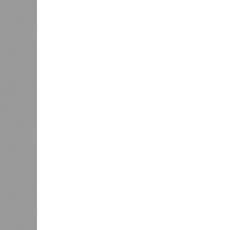
В РАЗДЕЛЕ
Пока в 
0
получаю
Ваш счёт
соответ
жилищно
0
станций
сказать
«Единая Россия» против своего
назначенца
0
ЖК «Светлый мир «Станция Л»: та 
та же
анонсированная
схема дострой
прошедшие два года результатов, п
информации
из профильных портал
декабрю 2026 г., вторую – к марту 2
задается вопросом: как эти сроки
площадке, по свидетельствам доль
техника отсутствует. Ни бетононас
подрядчиков. При том, что до «дек
Если в «Сказочном лесу» техзаказч