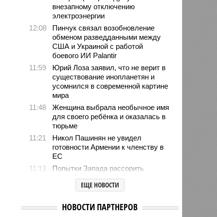
внезапному отключению
электроэнергии
12:08
Пинчук связал возобновление
обменом разведданными между
США и Украиной с работой
боевого ИИ Palantir
11:59
Юрий Лоза заявил, что не верит в
существование инопланетян и
усомнился в современной картине
мира
11:48
Женщина выбрала необычное имя
для своего ребёнка и оказалась в
тюрьме
11:21
Никол Пашинян не увидел
готовности Армении к членству в
ЕС
11:13
Попытки Запада рассорить
Москву и Астану назвали
ЕЩЕ НОВОСТИ
бесперспективными
10:44
Премьер Литвы Синкявичюс
НОВОСТИ ПАРТНЕРОВ
опроверг слова министра обороны