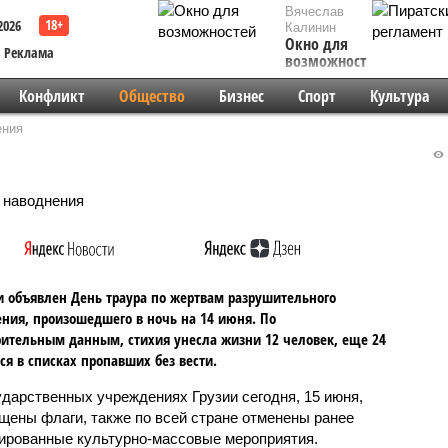
Вячеслав
2026
Калинин
Окно для
Реклама
возможностей
Конфликт
Общество
Бизнес
Спорт
Культура
ения
и объявлен День траура по жертвам разрушительного
ния, произошедшего в ночь на 14 июня. По
ительным данным, стихия унесла жизни 12 человек, еще 24
ся в списках пропавших без вести.
ударственных учреждениях Грузии сегодня, 15 июня,
щены флаги, также по всей стране отменены ранее
ированные культурно-массовые мероприятия.