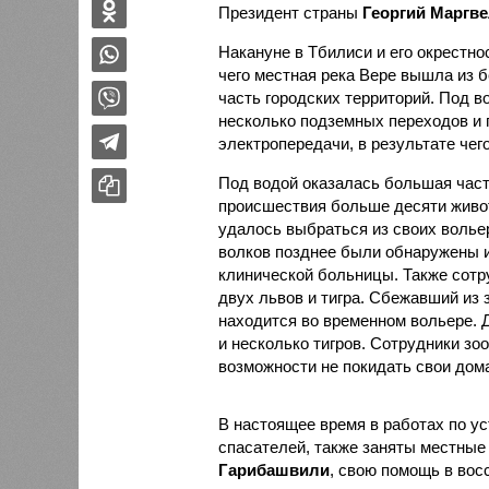
Президент страны
Георгий Маргв
Накануне в Тбилиси и его окрестн
чего местная река Вере вышла из б
часть городских территорий. Под 
несколько подземных переходов и
электропередачи, в результате чег
Под водой оказалась большая часть
происшествия больше десяти живо
удалось выбраться из своих волье
волков позднее были обнаружены и
клинической больницы. Также сот
двух львов и тигра. Сбежавший из 
находится во временном вольере. Д
и несколько тигров. Сотрудники зо
возможности не покидать свои дома
В настоящее время в работах по у
спасателей, также заняты местные
Гарибашвили
, свою помощь в вос