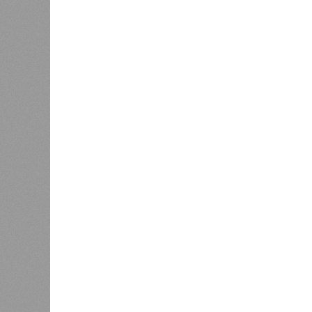
Украинскому кандидату в
конгресс США запретили
приходить на пляж после драки
К
Новости smi2.ru
Версия
//
Общество
//
Земля уже не раз показывала человеч
Последние времена
Земля уже не раз показывала человечеству свой