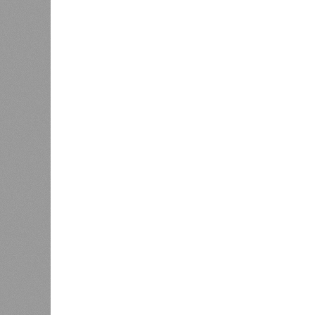
90%, затем 97%, с конкретными и
конструкций, устранение проектных
отчётности дольщики не видят. Ни C
подтверждают ни соблюдения графи
выполненных работ.
Напрашивается закономерный вопро
(достраивать проблемные объекты 
масштабируется на Люблино? И озн
реальности подрядчик по «Станци
лагеря у объекта в 2025–2026 года
в личном общении нам перестали 
рассказывают расстроенные дольщ
Казалось бы, формально ответстве
Suns Development – банкрот, часть 
бенефициар компании находится под
проблемных объектов группы – «Ста
согласно информации на сайтах Capi
объектов уже сданы или близки к с
пострадавших дольщиков (3908 квар