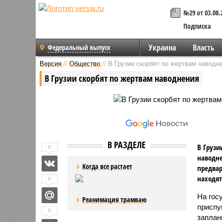
№29 от 03.08.
Подписка
Украина
Власть
Федеральный выпуск
Версия
//
Общество
//
В Грузии скорбят по жертвам наводн
В Грузии скорбят по жертвам наводнения
В РАЗДЕЛЕ
В Грузи
0
наводне
Когда все растает
предвар
находят
0
На гос
Реанимация трамваю
приспу
0
заплан