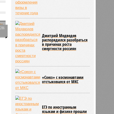
2286
0
Дмитрий Медведев
распорядился разобраться
в причинах роста
смертности россиян
и
160
«Союз» с космонавтами
отстыковался от МКС
ЕГЭ по иностранным
языкам и физике прошли