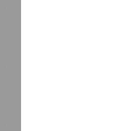
стройплощадкой без стройки. Возни
года на «Станцию Л» в полном объ
меньшего масштаба?
Источник: https://avaho.ru/novos
y
Если да, то на каком основании д
(декабрь 2026 – март 2028), если 
отсутствию техники на площадке, 
строй продолжают
фигурировать
в 
порталах.
Для почти четырёх тысяч будущих 
календарём, а очередными перенос
продолжают указывать даты сдачи,
ней по-прежнему не видно признако
не превращаются ли сроки ввода в
реальным положением дел? Именно 
дольщики ЖК «Станция Л».