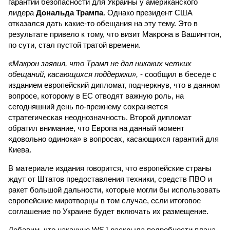
гарантий безопасности для Украины у американского
лидера
Дональда Трампа
. Однако президент США
отказался дать какие-то обещания на эту тему. Это в
результате привело к тому, что визит Макрона в Вашингтон,
по сути, стал пустой тратой времени.
«Макрон заявил, что Трамп не дал никаких четких
обещаний, касающихся поддержки»,
- сообщил в беседе с
изданием европейский дипломат, подчеркнув, что в данном
вопросе, которому в ЕС отводят важную роль, на
сегодняшний день по-прежнему сохраняется
стратегическая неоднозначность. Второй дипломат
обратил внимание, что Европа на данный момент
«довольно одинока» в вопросах, касающихся гарантий для
Киева.
В материале издания говорится, что европейские страны
ждут от Штатов предоставления техники, средств ПВО и
ракет большой дальности, которые могли бы использовать
европейские миротворцы в том случае, если итоговое
соглашение по Украине будет включать их размещение.
Добавим, что накануне WSJ раскрыла подробности плана