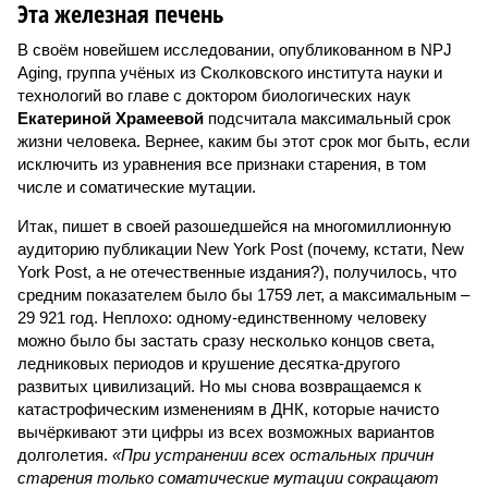
Эта железная печень
В своём новейшем исследовании, опубликованном в NPJ
Aging, группа учёных из Сколковского института науки и
технологий во главе с доктором биологических наук
Екатериной Храмеевой
подсчитала максимальный срок
жизни человека. Вернее, каким бы этот срок мог быть, если
исключить из уравнения все признаки старения, в том
числе и соматические мутации.
Итак, пишет в своей разошедшейся на многомиллионную
аудиторию публикации New York Post (почему, кстати, New
York Post, а не отечественные издания?), получилось, что
средним показателем было бы 1759 лет, а максимальным –
29 921 год. Неплохо: одному-единственному человеку
можно было бы застать сразу несколько концов света,
ледниковых периодов и крушение десятка-другого
развитых цивилизаций. Но мы снова возвращаемся к
катастрофическим изменениям в ДНК, которые начисто
вычёркивают эти цифры из всех возможных вариантов
долголетия.
«При устранении всех остальных причин
старения только соматические мутации сокращают