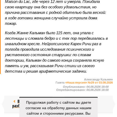
Maison du Lac, где через 12 лет и умерла. Покидала
свою квартиру она без особого удовольствия, но
причина расставания с родной обителью была веской:
в ходе готовки женщина случайно устроила дома
пожар.
Когда Жанне Кальман было 115 лет, она упала с
лестницы и сломала бедро и с тех пор передвигалась в
инвалидном кресле. Нейропсихолог Карен Ричи раз в
полгода проводила исследования психического и
умственного состояния старушки: по словам
докторши, Кальман до самого конца сохраняла ясную
память и ум, рассказывая Ричи стихи из своего
детства и решая арифметические задачки.
Александр Кузьмин
Газета
«Наша версия» №29 от 03.08.2026
Опубликовано:
04.08.2026 18:00
Отредактировано:
04.08.2026 18:00
Воры без
Последние
Продолжая работу с сайтом вы даете
разбора
времена
согласие на обработку данных нашим
сайтом и сторонними ресурсами. Вы