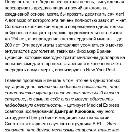
Получается, что бедная несчастная печень, вынужденная
переваривать вредную пищу и прочий алкоголь на
ежедневной основе, могла бы прожить десятки тысяч лет!
А вот мозг, от которого эта печень полностью зависит, – нет.
Согласно сколковской модели повреждение одних только
нейронов сокращает среднюю продолжительность жизни
до 194 лет, а повреждение клеток сердечной мышцы – до
208 лет. Эти результаты заставляют усомниться в мечтах
энтузиастов долголетия, таких как биохакер Брайан
Джонсон, который ежегодно тратит миллионы долларов на
попытки замедлить процесс старения и в конечном счёте
опередить саму смерть, иронизируют в New York Post.
Главная проблема и печаль в том, что не в одних только
мутациях дело.
«Наше исследование показывает, что
соматические мутации вносят значительный вклад в
старение, но сами по себе они не могут объяснить
наблюдаемую смертность, –
цитирует Medical Express
соавтора исследования
Дмитрия Крюкова
, научного
сотрудника Центра био- и медицинских технологий
Сколтеха и старшего научного сотрудника AIRI. –
Это
означает, что другие механизмы старения, такие как