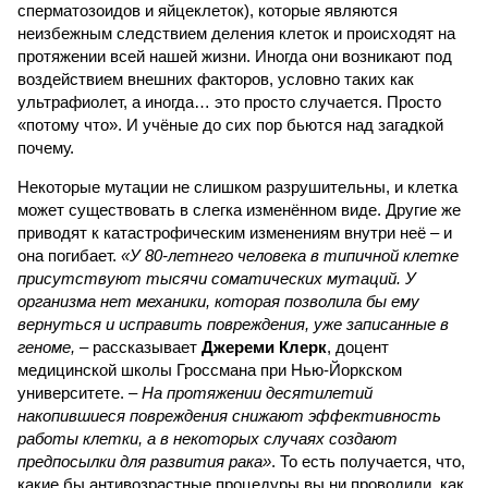
сперматозоидов и яйцеклеток), которые являются
неизбежным следствием деления клеток и происходят на
протяжении всей нашей жизни. Иногда они возникают под
воздействием внешних факторов, условно таких как
ультрафиолет, а иногда… это просто случается. Просто
«потому что». И учёные до сих пор бьются над загадкой
почему.
Некоторые мутации не слишком разрушительны, и клетка
может существовать в слегка изменённом виде. Другие же
приводят к катастрофическим изменениям внутри неё – и
она погибает.
«У 80-летнего человека в типичной клетке
присутствуют тысячи соматических мутаций. У
организма нет механики, которая позволила бы ему
вернуться и исправить повреждения, уже записанные в
геноме,
– рассказывает
Джереми Клерк
, доцент
медицинской школы Гроссмана при Нью-Йоркском
университете.
– На протяжении десятилетий
накопившиеся повреждения снижают эффективность
работы клетки, а в некоторых случаях создают
предпосылки для развития рака»
. То есть получается, что,
какие бы антивозрастные процедуры вы ни проводили, как