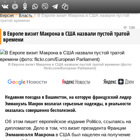
0
0
0
Федеральный выпуск
Версия
//
Власть
//
В Европе визит Макрона в США назвали пустой
тратой времени
1286
В Европе визит Макрона в США назвали пустой тратой
времени
В Европе визит Макрона в США назвали пустой тратой времени (фото:
flickr.com/European Parliament)
Недавняя поездка в Вашингтон, на которую французский лидер
Эммануэль Макрон возлагал серьезные надежды, в реальности
оказалась совершенно бесполезной.
Об этом пишет европейское издание Politico, ссылаясь на
дипломатов. Дело в том, что визит президента Франции
Эмманюэля Макрона
в США был нацелен на получение