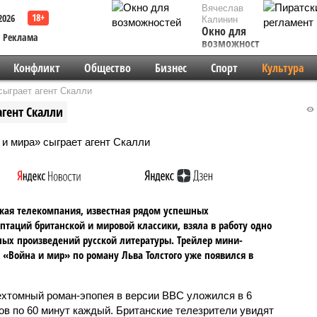
Вячеслав
2026
Калинин
Окно для
Реклама
возможностей
Конфликт
Общество
Бизнес
Спорт
Культура
сыграет агент Скалли
гент Скалли
кая телекомпания, известная рядом успешных
птаций британской и мировой классики, взяла в работу одно
ных произведений русской литературы. Трейлер мини-
 «Война и мир» по роману Льва Толстого уже появился в
хтомный роман-эпопея в версии ВВС уложился в 6
ов по 60 минут каждый. Британские телезрители увидят