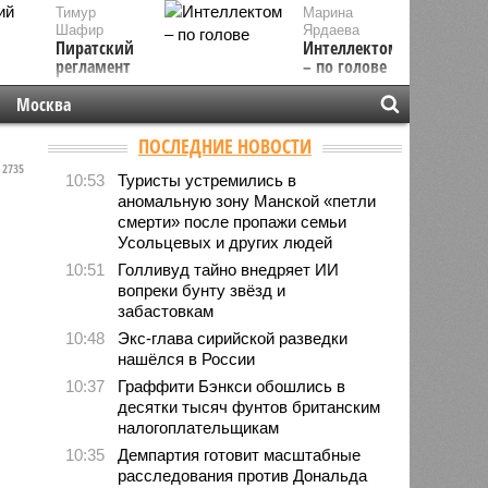
Тимур
Марина
Шафир
Ярдаева
Пиратский
Интеллектом
регламент
– по голове
Москва
ПОСЛЕДНИЕ НОВОСТИ
2735
10:53
Туристы устремились в
аномальную зону Манской «петли
смерти» после пропажи семьи
Усольцевых и других людей
10:51
Голливуд тайно внедряет ИИ
вопреки бунту звёзд и
забастовкам
10:48
Экс-глава сирийской разведки
нашёлся в России
10:37
Граффити Бэнкси обошлись в
десятки тысяч фунтов британским
налогоплательщикам
10:35
Демпартия готовит масштабные
расследования против Дональда