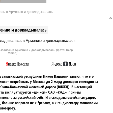
ий теннисист Даниил
Йорк в рейтинге самых
 одержал победу над
процветаюших мегаполисов по
ась в Армению и довкладывалась
акеткой мира Карлосом
версии экспертов ООН. Ее
ом в полуфинале US
признали одним из лучших
ышел в финал турнира
городов мира по качеству жизни
мению и довкладывалась
льшого шлема в пятый
и развитию инфраструктуры.
ей карьере, установив
о этому показателю
ссиян.
валась в Армению и довкладывалась (фото: Deep
Vision)
 закавказской республики Никол Пашинян заявил, что его
может потребовать у Москвы до 2 млрд долларов ежегодно за
Южно-Кавказской железной дороги (ЮКЖД). В настоящий
та эксплуатируется «дочкой» ОАО «РЖД», причём
тельно за российский счёт. И в складывающейся ситуации,
, больше вопросов не к Еревану, а к гендиректору монополии
елозёрову.