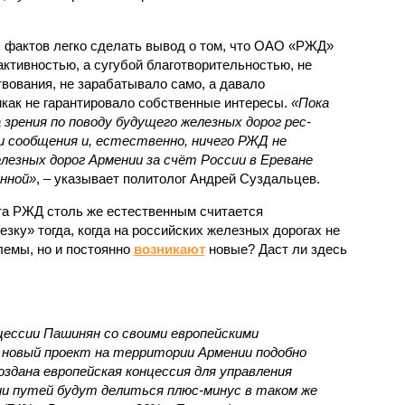
.
 фактов легко сделать вывод о том, что ОАО «РЖД»
ктивностью, а сугубой благотворительностью, не
вования, не зарабатывало само, а давало
икак не гарантировало собственные интересы.
«Пока
 зрения по поводу будущего железных дорог рес­
и сообщения и, естественно, ничего РЖД не
лезных дорог Армении за счёт России в Ереване
нной»
, – указывает политолог Андрей Суздальцев.
та РЖД столь же естественным считается
зку» тогда, когда на российских железных дорогах не
емы, но и постоянно
возникают
новые? Даст ли здесь
нцессии Пашинян со своими европейскими
новый проект на территории Армении подобно
оздана европейская концессия для управления
ии путей будут делиться плюс-минус в таком же