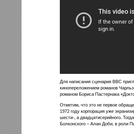
Для написания сценария ВВС пригл
кинопереложением романов Чарльза
романом Бориса Пастернака «Докто
Отметим, что это не первое обраще
1972 году корпорация уже экранизи
шести-, а двадцатисерийного. Тогд
Болконского – Алан Доби, в роли 