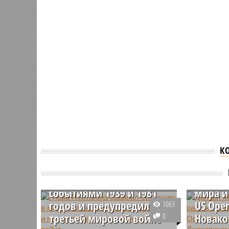
К
Глава Пентагона сравнил
Дании
ситуацию в мире с
победи
событиями 1939 и 1981
мира и
годов и предупредил о
US Open
1063
третьей мировой войне
0
Новак