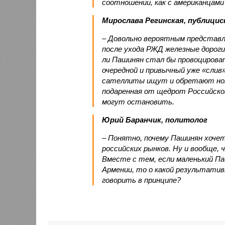
соотношении, как с американцами 
Мирослава Регинская, публици
– Довольно вероятным представл
после ухода РЖД железные дороги
ли Пашинян стал бы провоцирова
очередной и привычный уже «сли
сателлиты ищут и обретают новы
подаренная от щедрот Российског
могут остановить.
Юрий Баранчик, политолог
– Понятно, почему Пашинян хоче
российских рынков. Ну и вообще, 
Вместе с тем, если маленький П
Армении, то о какой результати
говорить в принципе?