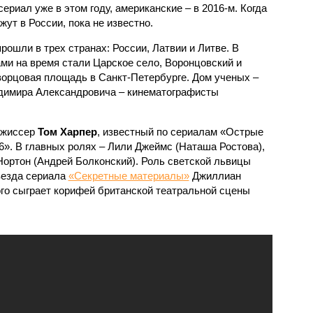
ериал уже в этом году, американские – в 2016-м. Когда
ут в России, пока не известно.
ошли в трех странах: России, Латвии и Литве. В
ми на время стали Царское село, Воронцовский и
ворцовая площадь в Санкт-Петербурге. Дом ученых –
адимира Александровича – кинематографисты
ежиссер
Том Харпер
, известный по сериалам «Острые
86». В главных ролях – Лили Джеймс (Наташа Ростова),
Нортон (Андрей Болконский). Роль светской львицы
везда сериала
«Секретные материалы»
Джиллиан
ого сыграет корифей британской театральной сцены