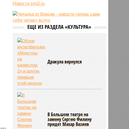
09:48
Россия нарастит количество
Новости smi2.ru
авиарейсов с КНР
09:47
Пентагон дал оборонщикам 21
день на план по ускорению
производства ракет
ЕЩЕ ИЗ РАЗДЕЛА «КУЛЬТУРА»
08:49
В России существенно выросло
потребление мяса
Дракула вернулся
В Большом театре на
замену Сергею Филину
придет Махар Вазиев
сии»