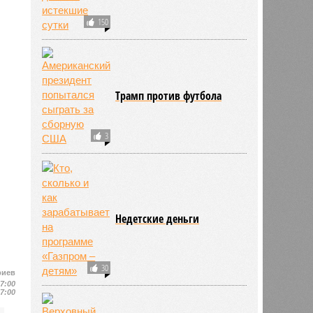
150
Трамп против футбола
3
Недетские деньги
30
риев
17:00
17:00