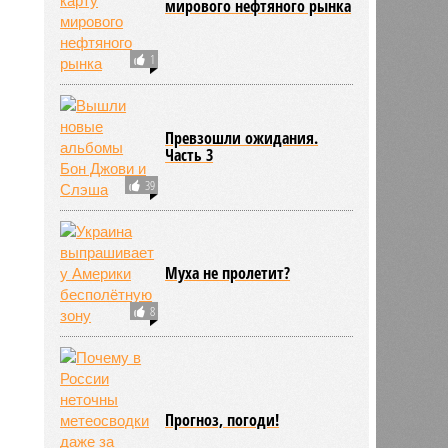
мирового нефтяного рынка
1
Превзошли ожидания.
Часть 3
39
Муха не пролетит?
8
Прогноз, погоди!