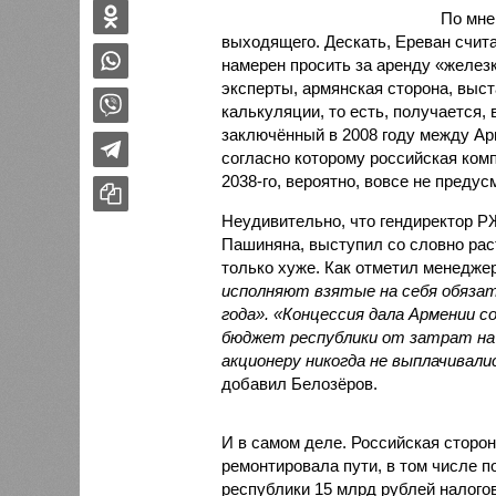
По мн
выходящего. Дескать, Ереван счит
намерен просить за аренду «железк
эксперты, армянская сторона, выст
калькуляции, то есть, получается,
заключённый в 2008 году между А
согласно которому российская ком
2038-го, вероятно, вовсе не предус
Неудивительно, что гендиректор 
Пашиняна, выступил со словно рас
только хуже. Как отметил менед
исполняют взятые на себя обязат
года». «Концессия дала Армении с
бюджет республики от затрат на 
акционеру никогда не выплачивали
добавил Белозёров.
И в самом деле. Российская сторон
ремонтировала пути, в том числе п
республики 15 млрд рублей налогов