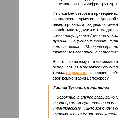
железнодорожной инфраструктуры
Из слов Белозёрова и приведённых
занималось в Армении не деловой а
инвестировало, а раздавало пожерт
зарабатывать другим и, выходит, н
самая популярная в Армении точка
публики – национализировать пут
компенсировать. Модернизация же
считается совершенно естестве
Вот только почему для менеджмен
вкладываться в закавказскую «желе
только
не решены
нынешние пробл
свой комментарий Белозёров?
Гарник Туманян, политолог
– Вероятно, в случае разрыва ко
партнёрами могут инициировать 
трамповскому TRIPP, где будет с
путями, а доходы от эксплуатац