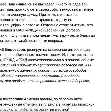
ению
Пашиняна
, он не высказал ничего из ряда вон
ает транспортную сеть своей собственностью и теперь
и» означенную сумму. При этом, как отмечают
авляя этот счёт, не раскрыла методику его
 взяла цифры с потолка. Отдельно стоит отметить, что
рменией и ОАО «РЖД» концессионный договор,
пания получила в управление «железку» республики до
матривает такой постановки вопроса.
РЖД
Белозёров
, реагируя на словесные интервенции
терянно-обиженным комментарием. И, кажется, стало
жер, ЮКЖД и РЖД
«последовательно и в полном объёме
ельства в рамках концессионного договора от 2008
овременную железную дорогу, при этом освободив
её восстановление и содержание. Дивиденды
сь, вся прибыль шла на развитие железной дороги»
, –
а поставляла Армении вагоны, по первому чиху
овреждённые стихией, выплатила в казну закавказской
, пускала прибыль на развитие местной