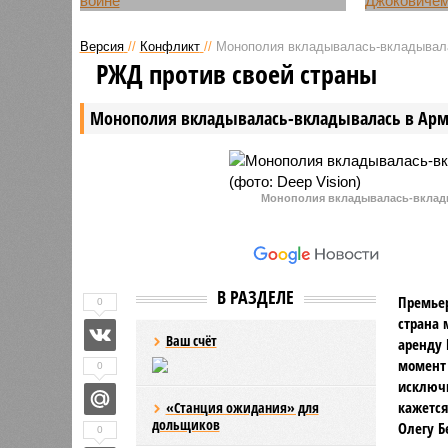
Как полагает министр обороны
Российск
США Пит Хегсет, в настоящее
Медведев
Версия
//
Конфликт
//
Монополия вкладывалась-вкладывал
время существует серьезная
первой р
РЖД против своей страны
угроза начала глобального
Алькарас
конфликта. По его словам,
Open и в
Монополия вкладывалась-вкладывалась в Ар
Вашингтону необходимо
серии Бо
немедленно принять меры, если
раз в сво
Америка хочет избежать
рекорд п
масштабного противостояния.
среди ро
Монополия вкладывалась-вклады
В РАЗДЕЛЕ
Премьер
0
страна 
Ваш счёт
аренду 
момент 
0
исключи
кажется
«Станция ожидания» для
дольщиков
Олегу Б
0