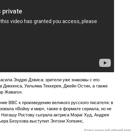
асила Эндрю Дэвиса: зрители уже знакомы с его
 Диккенса, Уильяма Теккерея, Джейн Остин, а также
р Живаго».
ние ВВС к произведению великого русского писателя: в
ровала «Войну и мир», также в формате сериала, но не
а Наташу Ростову сыграла актриса Мораг Худ, Андрея
Пьера Безухова выступил Энтони Хопкинс.
Отдел новостей «Нашей вер