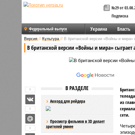
№29 от 03.08.
Подписка
Украина
Власть
Федеральный выпуск
Версия
//
Культура
//
В британской версии «Войны и мира» 
В британской версии «Войны и мира» сыграет а
В РАЗДЕЛЕ
Британс
0
телеада
Аккорд для рейдера
из глав
сериала
0
сети.
Просмотр фильмов в 3D делает
Четыре
зрителей умнее
0
эпизод