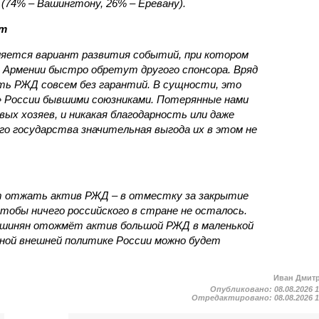
(74% – Вашингтону, 26% – Еревану).
ст
яется вариант развития событий, при котором
 Армении быстро обретут другого спонсора. Вряд
ть РЖД совсем без гарантий. В сущности, это
в» России бывшими союзниками. Потерянные нами
х хозяев, и никакая благодарность или даже
о государства значительная выгода их в этом не
т отжать актив РЖД – в отместку за закрытие
чтобы ничего российского в стране не осталось.
ашинян отожмёт актив большой РЖД в маленькой
вной внешней политике России можно будет
Иван Дмит
Опубликовано:
08.08.2026 
Отредактировано:
08.08.2026 