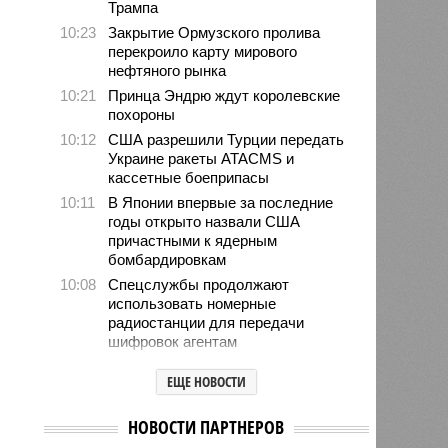
Трампа
10:23
Закрытие Ормузского пролива
перекроило карту мирового
нефтяного рынка
10:21
Принца Эндрю ждут королевские
похороны
10:12
США разрешили Турции передать
Украине ракеты ATACMS и
кассетные боеприпасы
10:11
В Японии впервые за последние
годы открыто назвали США
причастными к ядерным
бомбардировкам
10:08
Спецслужбы продолжают
использовать номерные
радиостанции для передачи
шифровок агентам
09:59
Детство без ИИ назвали
ЕЩЕ НОВОСТИ
привилегией элиты
09:50
В Германии пенсионной политикой
НОВОСТИ ПАРТНЕРОВ
недовольны 80% граждан