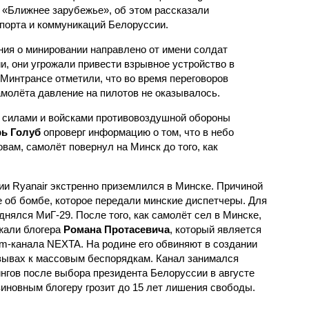
k «Ближнее зарубежье», об этом рассказали
порта и коммуникаций Белоруссии.
ния о минировании направлено от имени солдат
 они угрожали привести взрывное устройство в
Минтрансе отметили, что во время переговоров
амолёта давление на пилотов не оказывалось.
силами и войсками противовоздушной обороны
ь Голуб
опроверг информацию о том, что в небо
овам, самолёт повернул на Минск до того, как
ии Ryanair экстренно приземлился в Минске. Причиной
 об бомбе, которое передали минские диспетчеры. Для
нялся МиГ-29. После того, как самолёт сел в Минске,
жали блогера
Романа Протасевича
, который является
am-канала NEXTA. На родине его обвиняют в создании
зывах к массовым беспорядкам. Канал занимался
нгов после выбора президента Белоруссии в августе
 виновным блогеру грозит до 15 лет лишения свободы.