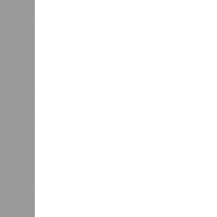
Энергообман
Расск
0
очеред
биологов, называется «Конец всей
исследователей в организации кон
разберётся, как и где уменьшить 
Да, на
(фото: en.wikipedia.org)
единст
полноц
жизнь уничтожить. Так уж вышло, 
всевозможные геологические, мете
человека довольно опасны. Или по
Все стихии сразу
Около 100 лет назад в Поднебесно
тремя несчастьями. Страну послед
паводок, невероятные ливни. Неск
стихий. Вот что тогда приключилось
Зима 1931 года выдалась в Китае 