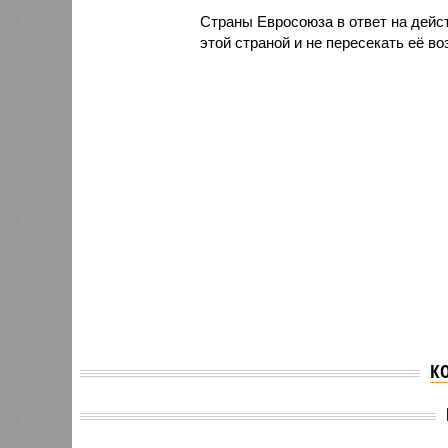
Страны Евросоюза в ответ на дейс
этой страной и не пересекать её в
К
В Египте рассказали об
Владим
угрозе срыва сделки
заявил