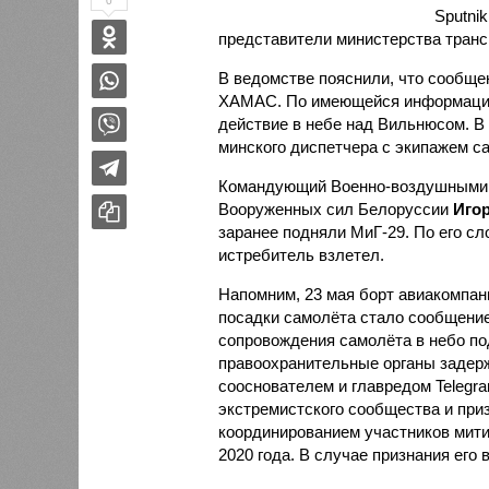
0
Sputni
представители министерства транс
В ведомстве пояснили, что сообще
ХАМАС. По имеющейся информации,
действие в небе над Вильнюсом. В 
минского диспетчера с экипажем с
Командующий Военно-воздушными 
Вооруженных сил Белоруссии
Игор
заранее подняли МиГ-29. По его сл
истребитель взлетел.
Напомним, 23 мая борт авиакомпан
посадки самолёта стало сообщение
сопровождения самолёта в небо под
правоохранительные органы задер
сооснователем и главредом Telegr
экстремистского сообщества и при
координированием участников мити
2020 года. В случае признания его