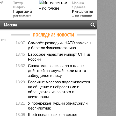
Тимур
Марина
Шафир
Ярдаева
Пиратский
Интеллектом
регламент
– по голове
Москва
ПОСЛЕДНИЕ НОВОСТИ
1931
14:07
Самолёт-разведчик НАТО замечен
у берегов Финского залива
13:45
Евросоюз нарастил импорт СПГ из
России
13:32
Спасатель рассказала о плане
действий на случай, если кто-то
заблудился в лесу
13:29
Россияне массово подсаживаются
на общение с нейросетями и
обращаются из-за этого к
психологам
13:21
У побережья Турции обнаружили
беспилотник
13:09
Шеф-повар раскрыл секрет