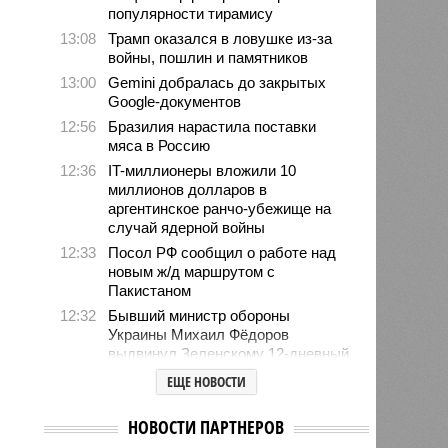
популярности тирамису
13:08
Трамп оказался в ловушке из-за
войны, пошлин и памятников
13:00
Gemini добралась до закрытых
Google-документов
12:56
Бразилия нарастила поставки
мяса в Россию
12:36
IT-миллионеры вложили 10
миллионов долларов в
аргентинское ранчо-убежище на
случай ядерной войны
12:33
Посол РФ сообщил о работе над
новым ж/д маршрутом с
Пакистаном
12:32
Бывший министр обороны
Украины Михаил Фёдоров
выдвинул Зеленскому 12-дневный
ультиматум
ЕЩЕ НОВОСТИ
12:18
Удары США лишь замедлили
ядерную программу Ирана
НОВОСТИ ПАРТНЕРОВ
12:07
Решивший сделать эвтаназию