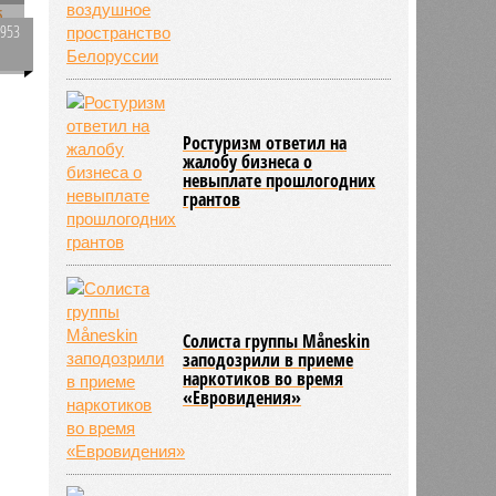
1953
0
к
Ростуризм ответил на
834
жалобу бизнеса о
т
невыплате прошлогодних
грантов
Солиста группы Måneskin
заподозрили в приеме
наркотиков во время
«Евровидения»