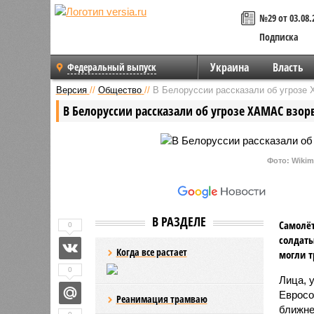
№29 от 03.08.
Подписка
Украина
Власть
Федеральный выпуск
Версия
//
Общество
//
В Белоруссии рассказали об угрозе 
В Белоруссии рассказали об угрозе ХАМАС взорв
Фото: Wikim
В РАЗДЕЛЕ
Самолёт
0
солдаты
Когда все растает
могли т
0
Лица, 
Евросо
Реанимация трамваю
ближне