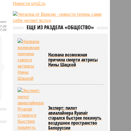
Новости smi2.ru
блогер передумал из-за реакции
подписчиков
11:43
Итальянские аграрии забили
тревогу из-за засухи
сии»
ЕЩЕ ИЗ РАЗДЕЛА «ОБЩЕСТВО»
17:20
17:20
Названа возможная
причина смерти актрисы
Нины Шацкой
Эксперт: пилот
авиалайнера Ryanair
старался быстрее покинуть
воздушное пространство
Белоруссии