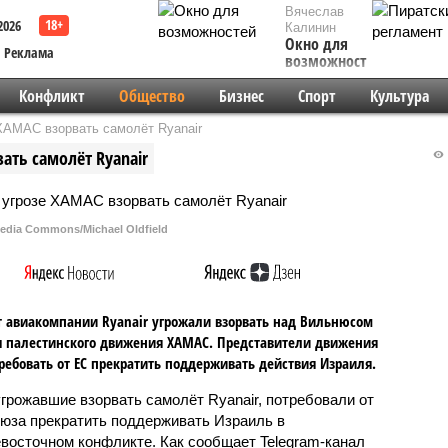
Вячеслав
2026
Калинин
Окно для
Реклама
возможностей
Конфликт
Общество
Бизнес
Спорт
Культура
ХАМАС взорвать самолёт Ryanair
ать самолёт Ryanair
edia Commons/Michael Oldfield
 авиакомпании Ryanair угрожали взорвать над Вильнюсом
 палестинского движения ХАМАС. Представители движения
ребовать от ЕС прекратить поддерживать действия Израиля.
угрожавшие взорвать самолёт Ryanair, потребовали от
юза прекратить поддерживать Израиль в
восточном конфликте. Как сообщает Telegram-канал