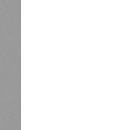
образовалось огромное количество
суши, продолжавшегося с 1928-го. 
устремился в реки, начался небы
наводнением, которое обильные вес
преобразовалось в массовый потоп
циклонами. Последствия оказались
территорию в 180 тыс. квадратных 
Курским или Калужским областям, 
В общем, недаром события 1931-го
смертоносных стихийных бедствий,
пострадавших в тот год достигло 5
составило 4 миллиона. Впрочем, для
года вода прорвала многочисленны
Северный Китай, так как местность
препятствий на своём пути, уничто
квадратных километров (а это бол
2 млн человек остались без крова,
спровоцированной катастрофой па
Третье место по кровожадности в р
бедствий занимает смертоносный ц