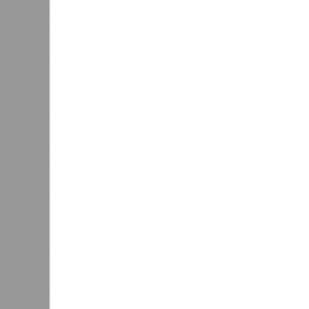
ставший самым мощным среди себе
наблюдений. Он поразил территори
тогда называвшейся Восточным Пак
штата Западная Бенгалия. Шторма 
полумиллиона человек.
Кажется, стремящаяся сохранить с
знала о том, какие именно страны 
«грязными» в плане производств, 
их демографию. А как ещё объяснить
природных катастроф почти все ме
Пакистане, Бангладеш и Турции? Ч
никогда не затрагивали, здесь бе
эпидемии вроде бубонной чумы (200
17,4 до 100 млн погибших во всём м
Когда земля – дыбом
Но это дела давно минувших дней.
A-Z Animals, основываясь на совр
тенденциях, составили свой списо
бедствий, угрожающих человечеству