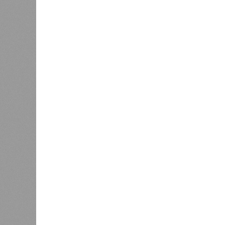
«Золото» получили землетрясения.
Тихоокеанское вулканическое огне
западное побережье Северной и Юж
расположены на очень активных ли
центральная часть США – причина
Землетрясения средней силы – явле
периодически, раз в несколько стол
примеру, в самом конце 2004 года 
Суматра, а следом пошли огромные
тыс. погибших.
На втором месте в рейтинге A-Z An
относятся: побережье Индийского о
также некоторые районы Карибского
уже не только Поднебесная с Индие
«Бронзу» получают извержения су
может случиться, если окончатель
только уничтожением части Соеди
вплоть до возникновения «вулканич
не стоит сбрасывать со счетов. Ра