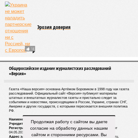
Эрозия доверия
14
Общероссийское издание журналистских расследований
«Версия»
Газета «Наша версия» основана Артёмом Боровиком в 1998 году как газета
расследований. Официальный сайт «Версия» публикует материалы
штатных и внештатных журналистов газеты и пристально следит за
событиями и новостями, происходящими в России, Украине, странах СНГ,
Америке и других государств, с которыми пересекается внешняя политика
РФ.
Наименование:
Cетевое издание «Версия»
Продолжая работу с сайтом вы даете
Учредитель:
ООО «Версия»,
Главный редактор:
Горевой Р. Г.
согласие на обработку данных нашим
Регистрационный номер Роскомнадзора:
ЭЛ № ФС 77 - 72681 от
04.05.2018 г.
сайтом и сторонними ресурсами. Вы
Адрес электронной почты и телефон редакции:
versia@versia.ru,