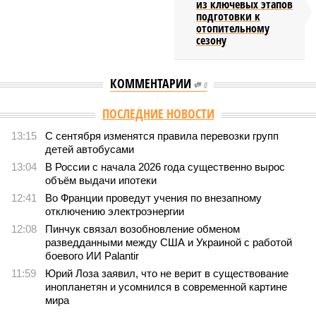
из ключевых этапов
подготовки к
отопительному
сезону
КОММЕНТАРИИ
0
ПОСЛЕДНИЕ НОВОСТИ
13:15
С сентября изменятся правила перевозки групп
детей автобусами
13:04
В России с начала 2026 года существенно вырос
объём выдачи ипотеки
12:41
Во Франции проведут учения по внезапному
отключению электроэнергии
12:08
Пинчук связал возобновление обменом
разведданными между США и Украиной с работой
боевого ИИ Palantir
11:59
Юрий Лоза заявил, что не верит в существование
инопланетян и усомнился в современной картине
мира